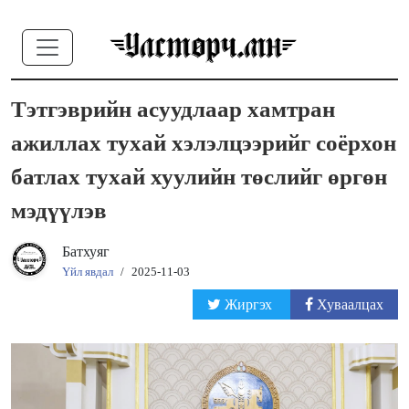
Тэтгэврийн асуудлаар хамтран
ажиллах тухай хэлэлцээрийг соёрхон
батлах тухай хуулийн төслийг өргөн
мэдүүлэв
Батхуяг
Үйл явдал
/
2025-11-03
Жиргэх
Хуваалцах