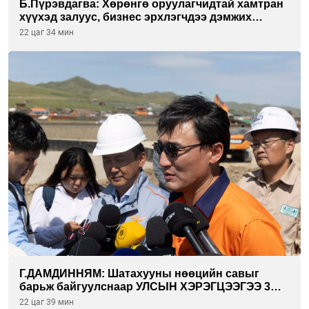
Б.Пүрэвдагва: Хөрөнгө оруулагчидтай хамтран
хүүхэд залуус, бизнес эрхлэгчдээ дэмжих
инкубатор төвүүдийг хотын захын
22 цаг 34 мин
хорооллуудад байгуулна
Г.ДАМДИННЯМ: Шатахууны нөөцийн савыг
барьж байгуулснаар УЛСЫН ХЭРЭГЦЭЭГЭЭ 3
САРААР НӨӨЦЛӨДӨГ болно
22 цаг 39 мин