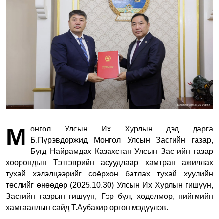
М
онгол Улсын Их Хурлын дэд дарга
Б.Пүрэвдоржид Монгол Улсын Засгийн газар,
Бүгд Найрамдах Казахстан Улсын Засгийн газар
хоорондын Тэтгэврийн асуудлаар хамтран ажиллах
тухай хэлэлцээрийг соёрхон батлах тухай хуулийн
төслийг өнөөдөр (2025.10.30) Улсын Их Хурлын гишүүн,
Засгийн газрын гишүүн, Гэр бүл, хөдөлмөр, нийгмийн
хамгааллын сайд
Т.Аубакир
өргөн мэдүүлэв.