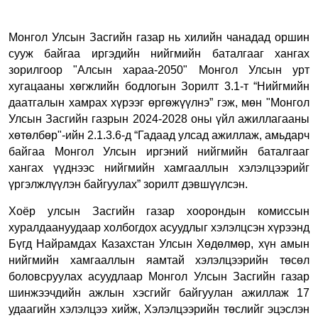
Монгол Улсын Засгийн газар нь хилийн чанадад оршин
сууж байгаа иргэдийн нийгмийн баталгааг хангах
зорилгоор "Алсын хараа-2050" Монгол Улсын урт
хугацааны хөгжлийн бодлогын Зорилт 3.1-т “Нийгмийн
даатгалын хамрах хүрээг өргөжүүлнэ” гэж, мөн "Монгол
Улсын Засгийн газрын 2024-2028 оны үйл ажиллагааны
хөтөлбөр"-ийн 2.1.3.6-д “Гадаад улсад ажиллаж, амьдарч
байгаа Монгол Улсын иргэний нийгмийн баталгааг
хангах үүднээс нийгмийн хамгааллын хэлэлцээрийг
үргэлжлүүлэн байгуулах” зорилт дэвшүүлсэн.
Хоёр улсын Засгийн газар хоорондын комиссын
хуралдаануудаар холбогдох асуудлыг хэлэлцсэн хүрээнд
Бүгд Найрамдах Казахстан Улсын Хөдөлмөр, хүн амын
нийгмийн хамгааллын яамтай хэлэлцээрийн төсөл
боловсруулах асуудлаар Монгол Улсын Засгийн газар
шинжээчдийн ажлын хэсгийг байгуулан ажиллаж 17
удаагийн хэлэлцээ хийж, Хэлэлцээрийн төслийг эцэслэн