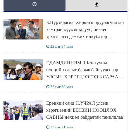
Б.Пүрэвдагва: Хөрөнгө оруулагчидтай
хамтран хүүхэд залуус, бизнес
эрхлэгчдээ дэмжих инкубатор
төвүүдийг хотын захын хорооллуудад
22 цаг 34 мин
байгуулна
Г.ДАМДИННЯМ: Шатахууны
нөөцийн савыг барьж байгуулснаар
УЛСЫН ХЭРЭГЦЭЭГЭЭ 3 САРААР
НӨӨЦЛӨДӨГ болно
22 цаг 39 мин
Ерөнхий сайд Н.УЧРАЛ улсын
хэрэгцээний БЕНЗИН НӨӨЦЛӨХ
САВНЫ нөхцөл байдалтай танилцлаа
23 цаг 21 мин