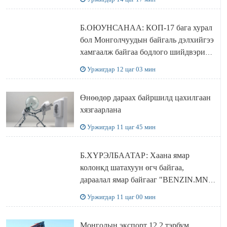
Б.ОЮУНСАНАА: КОП-17 бага хурал
бол Монголчуудын байгаль дэлхийгээ
хамгаалж байгаа бодлого шийдвэрийг
ДЭЛХИЙД СУРТАЛЧИЛАХ гол
Уржигдар 12 цаг 03 мин
бодлого
Өнөөдөр дараах байршилд цахилгаан
хязгаарлана
Уржигдар 11 цаг 45 мин
Б.ХҮРЭЛБААТАР: Хаана ямар
колонкд шатахуун өгч байгаа,
дараалал ямар байгааг "BENZIN.MN”
сайтаас харах боломжтой
Уржигдар 11 цаг 00 мин
Монголын экспорт 12.2 тэрбум