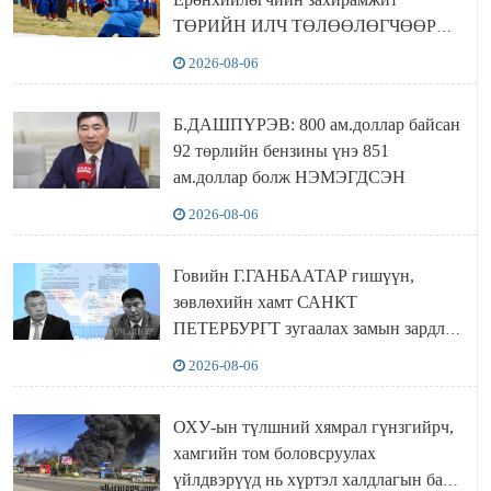
ТӨРИЙН ИЛЧ ТӨЛӨӨЛӨГЧӨӨР
Сутай хайрханы тахилгад оролцжээ
2026-08-06
Б.ДАШПҮРЭВ: 800 ам.доллар байсан
92 төрлийн бензины үнэ 851
ам.доллар болж НЭМЭГДСЭН
2026-08-06
Говийн Г.ГАНБААТАР гишүүн,
зөвлөхийн хамт САНКТ
ПЕТЕРБУРГТ зугаалах замын зардлаа
“ИНҮТ” ТӨХХК даажээ
2026-08-06
ОХУ-ын түлшний хямрал гүнзгийрч,
хамгийн том боловсруулах
үйлдвэрүүд нь хүртэл халдлагын бай