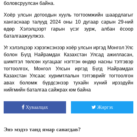
боловсруулсан байна.
Хоёр улсын дотоодын хууль тогтоомжийн шаардлагыг
хангаснаар талууд 2024 оны 10 дугаар сарын 29-ний
өдөр
Хэлэлцээрт
гарын үсэг зурж, албан ёсоор
баталгаажуулжээ.
Уг хэлэлцээр хэрэгжсэнээр хоёр улсын иргэд Монгол Улс
болон
Бүгд Найрамдах Казахстан Улса
д ажилласан,
шимтгэл төлсөн хугацааг нэгтгэн өндөр насны тэтгэвэр
тогтоолгох, Монгол Улсын иргэд
Бүгд Найрамдах
Казахстан Улс
аас хуримтлалын тэтгэврийг тогтоолгон
авах боломж бүрдсэнээр тухайн хүний ирээдүйн
нийгмийн баталгаа сайжрах юм байна
Хуваалцах
Жиргэх
Энэ мэдээ танд ямар санагдав?