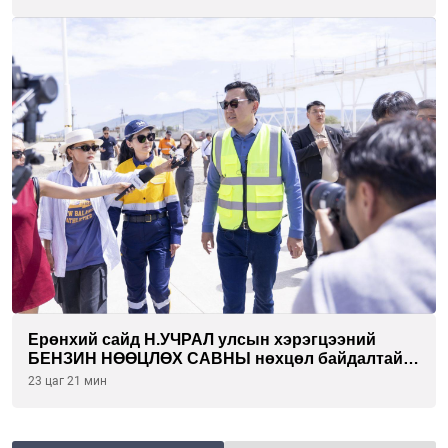
Ерөнхий сайд Н.УЧРАЛ улсын хэрэгцээний
БЕНЗИН НӨӨЦЛӨХ САВНЫ нөхцөл байдалтай
танилцлаа
23 цаг 21 мин