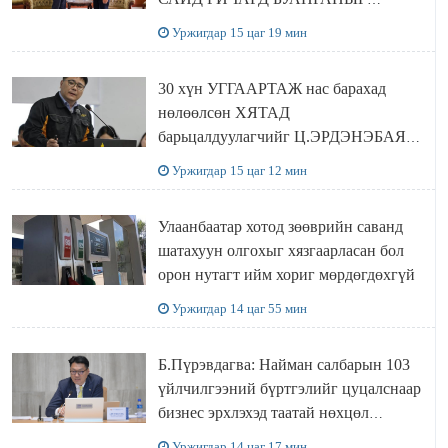
ХҮЛЭЭН АВЧ УУЛЗЛАА
Уржигдар 15 цаг 19 мин
30 хүн УГГААРТАЖ нас барахад
нөлөөлсөн ХЯТАД
барьцалдуулагчийг Ц.ЭРДЭНЭБАЯР
захирал дахин худалдаж авахаар
Уржигдар 15 цаг 12 мин
болжээ
Улаанбаатар хотод зөөврийн саванд
шатахуун олгохыг хязгаарласан бол
орон нутагт ийм хориг мөрдөгдөхгүй
Уржигдар 14 цаг 55 мин
Б.Пүрэвдагва: Найман салбарын 103
үйлчилгээний бүртгэлийг цуцалснаар
бизнес эрхлэхэд таатай нөхцөл
бүрдэнэ
Уржигдар 14 цаг 17 мин