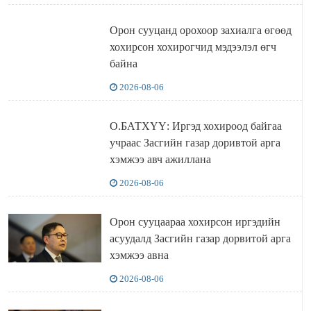
Орон сууцанд орохоор захиалга өгөөд
хохирсон хохирогчид мэдээлэл өгч
байна
2026-08-06
О.БАТХҮҮ: Иргэд хохироод байгаа
учраас Засгийн газар доривтой арга
хэмжээ авч ажиллана
2026-08-06
Орон сууцаараа хохирсон иргэдийн
асуудалд Засгийн газар дорвитой арга
хэмжээ авна
2026-08-06