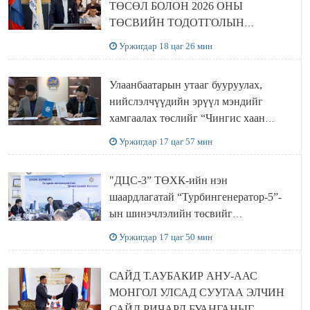
ТӨСӨЛ БОЛОН 2026 ОНЫ
ТӨСВИЙН ТОДОТГОЛЫН
ТӨСЛИЙН ОЛОН НИЙТИЙН
Уржигдар 18 цаг 26 мин
ХЭЛЭЛЦҮҮЛЭГ БОЛЛОО
Улаанбаатарын утааг бууруулах,
нийслэлчүүдийн эрүүл мэндийг
хамгаалах төслийг “Чингис хаан
баялгийн сан нэгдэл” ХХК-тай
Уржигдар 17 цаг 57 мин
хамтран хэрэгжүүлнэ
"ДЦС-3” ТӨХК-ийн нэн
шаардлагатай “Турбингенератор-5”-
ын шинэчлэлийн төсвийг
шийдвэрлэхээр болов
Уржигдар 17 цаг 50 мин
САЙД Т.АУБАКИР АНУ-ААС
МОНГОЛ УЛСАД СУУГАА ЭЛЧИН
САЙД РИЧАРД БУАНГАНЫГ