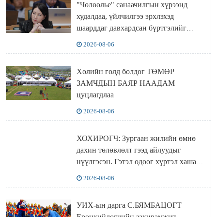
"Чөлөөлье" санаачилгын хүрээнд
худалдаа, үйлчилгээ эрхлэхэд
шаарддаг давхардсан бүртгэлийг
хүчингүй болгох тогтоолын төслийг
2026-08-06
баталлаа
Хөлийн голд болдог ТӨМӨР
ЗАМЧДЫН БАЯР НААДАМ
цуцлагдлаа
2026-08-06
ХОХИРОГЧ: Зургаан жилийн өмнө
дахин төлөвлөлт гээд айлуудыг
нүүлгэсэн. Гэтэл одоог хүртэл хашаа
байшин ч байхгүй, орон сууц ч
2026-08-06
байхгүй хаана амьдрахаа мэдэхгүй явж
байна
УИХ-ын дарга С.БЯМБАЦОГТ
Ерөнхийлөгчийн захирамжит