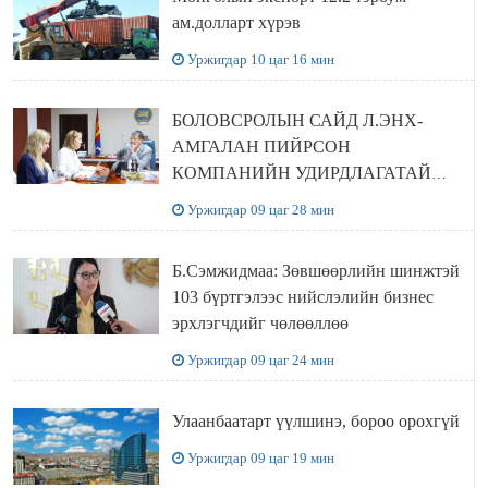
ам.долларт хүрэв
Уржигдар 10 цаг 16 мин
БОЛОВСРОЛЫН САЙД Л.ЭНХ-
АМГАЛАН ПИЙРСОН
КОМПАНИЙН УДИРДЛАГАТАЙ
УУЛЗЛАА
Уржигдар 09 цаг 28 мин
Б.Сэмжидмаа: Зөвшөөрлийн шинжтэй
103 бүртгэлээс нийслэлийн бизнес
эрхлэгчдийг чөлөөллөө
Уржигдар 09 цаг 24 мин
Улаанбаатарт үүлшинэ, бороо орохгүй
Уржигдар 09 цаг 19 мин