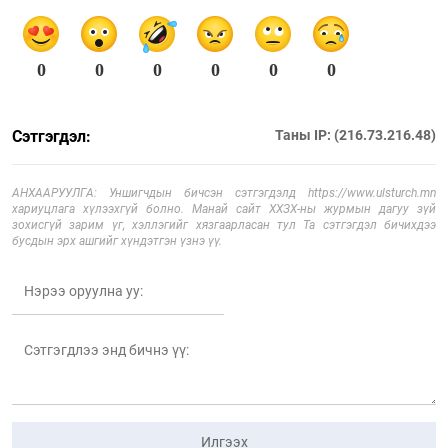
0
0
0
0
0
0
Сэтгэгдэл:
Таны IP: (216.73.216.48)
АНХААРУУЛГА: Уншигчдын бичсэн сэтгэгдэлд https://www.ulsturch.mn
хариуцлага хүлээхгүй болно. Манай сайт ХХЗХ-ны журмын дагуу зүй
зохисгүй зарим үг, хэллэгийг хязгаарласан тул Та сэтгэгдэл бичихдээ
бусдын эрх ашгийг хүндэтгэн үзнэ үү.
Илгээх