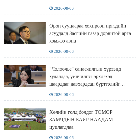
2026-08-06
Орон сууцаараа хохирсон иргэдийн
асуудалд Засгийн газар дорвитой арга
хэмжээ авна
2026-08-06
"Чөлөөлье" санаачилгын хүрээнд
худалдаа, үйлчилгээ эрхлэхэд
шаарддаг давхардсан бүртгэлийг
хүчингүй болгох тогтоолын төслийг
2026-08-06
баталлаа
Хөлийн голд болдог ТӨМӨР
ЗАМЧДЫН БАЯР НААДАМ
цуцлагдлаа
2026-08-06