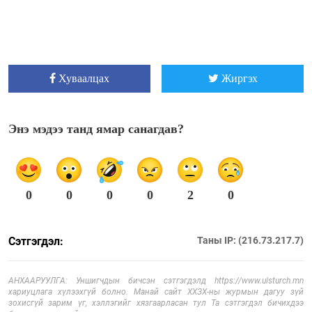
Хуваалцах
Жиргэх
Энэ мэдээ танд ямар санагдав?
0
0
0
0
2
0
Сэтгэгдэл:
Таны IP: (216.73.217.7)
АНХААРУУЛГА: Уншигчдын бичсэн сэтгэгдэлд https://www.ulsturch.mn
хариуцлага хүлээхгүй болно. Манай сайт ХХЗХ-ны журмын дагуу зүй
зохисгүй зарим үг, хэллэгийг хязгаарласан тул Та сэтгэгдэл бичихдээ