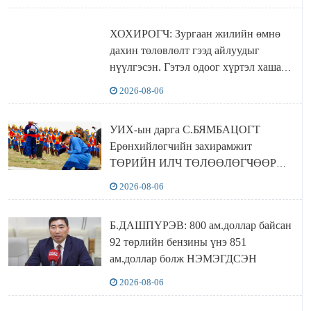
ХОХИРОГЧ: Зургаан жилийн өмнө
дахин төлөвлөлт гээд айлуудыг
нүүлгэсэн. Гэтэл одоог хүртэл хашаа
байшин ч байхгүй, орон сууц ч
2026-08-06
байхгүй хаана амьдрахаа мэдэхгүй явж
байна
УИХ-ын дарга С.БЯМБАЦОГТ
Ерөнхийлөгчийн захирамжит
ТӨРИЙН ИЛЧ ТӨЛӨӨЛӨГЧӨӨР
Сутай хайрханы тахилгад оролцжээ
2026-08-06
Б.ДАШПҮРЭВ: 800 ам.доллар байсан
92 төрлийн бензины үнэ 851
ам.доллар болж НЭМЭГДСЭН
2026-08-06