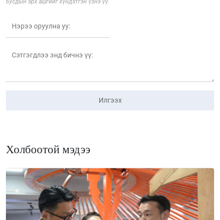
бусдын эрх ашгийг хүндэтгэн үзнэ үү.
Илгээх
Холбоотой мэдээ