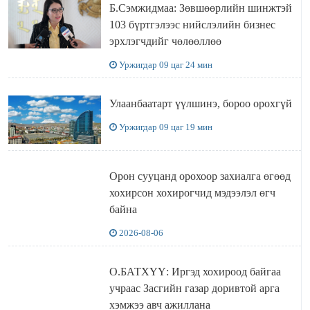
Б.Сэмжидмаа: Зөвшөөрлийн шинжтэй
103 бүртгэлээс нийслэлийн бизнес
эрхлэгчдийг чөлөөллөө
Уржигдар 09 цаг 24 мин
Улаанбаатарт үүлшинэ, бороо орохгүй
Уржигдар 09 цаг 19 мин
Орон сууцанд орохоор захиалга өгөөд
хохирсон хохирогчид мэдээлэл өгч
байна
2026-08-06
О.БАТХҮҮ: Иргэд хохироод байгаа
учраас Засгийн газар доривтой арга
хэмжээ авч ажиллана