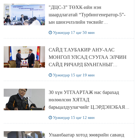
"ДЦС-3” ТӨХК-ийн нэн
шаардлагатай “Турбингенератор-5”-
ын шинэчлэлийн төсвийг
шийдвэрлэхээр болов
Уржигдар 17 цаг 50 мин
САЙД Т.АУБАКИР АНУ-ААС
МОНГОЛ УЛСАД СУУГАА ЭЛЧИН
САЙД РИЧАРД БУАНГАНЫГ
ХҮЛЭЭН АВЧ УУЛЗЛАА
Уржигдар 15 цаг 19 мин
30 хүн УГГААРТАЖ нас барахад
нөлөөлсөн ХЯТАД
барьцалдуулагчийг Ц.ЭРДЭНЭБАЯР
захирал дахин худалдаж авахаар
Уржигдар 15 цаг 12 мин
болжээ
Улаанбаатар хотод зөөврийн саванд