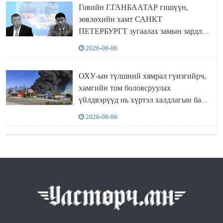
Говийн Г.ГАНБААТАР гишүүн,
зөвлөхийн хамт САНКТ
ПЕТЕРБУРГТ зугаалах замын зардлаа
“ИНҮТ” ТӨХХК даажээ
2026-08-06
ОХУ-ын түлшний хямрал гүнзгийрч,
хамгийн том боловсруулах
үйлдвэрүүд нь хүртэл халдлагын бай
болов
2026-08-06