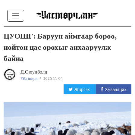
ЦУОШГ: Баруун аймгаар бороо,
нойтон цас орохыг анхааруулж
байна
Д.Оюунболд
Үйл явдал
/
2025-11-04
Жиргэх
Хуваалцах