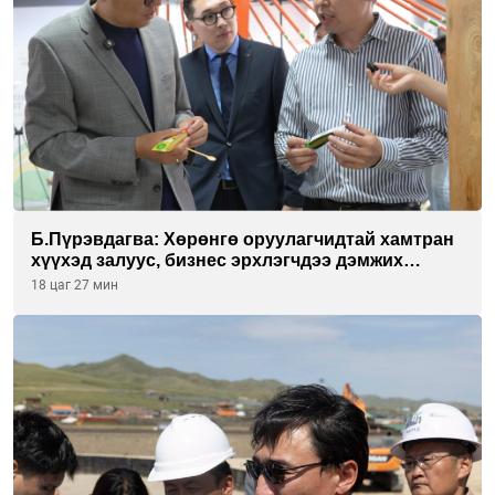
Б.Пүрэвдагва: Хөрөнгө оруулагчидтай хамтран
хүүхэд залуус, бизнес эрхлэгчдээ дэмжих
инкубатор төвүүдийг хотын захын
18 цаг 27 мин
хорооллуудад байгуулна