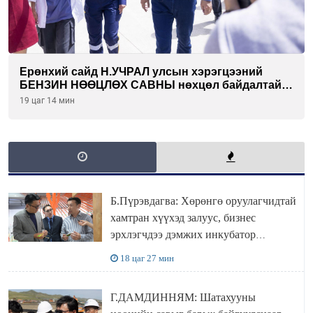
Ерөнхий сайд Н.УЧРАЛ улсын хэрэгцээний
БЕНЗИН НӨӨЦЛӨХ САВНЫ нөхцөл байдалтай
танилцлаа
19 цаг 14 мин
Б.Пүрэвдагва: Хөрөнгө оруулагчидтай
хамтран хүүхэд залуус, бизнес
эрхлэгчдээ дэмжих инкубатор
төвүүдийг хотын захын хорооллуудад
18 цаг 27 мин
байгуулна
Г.ДАМДИННЯМ: Шатахууны