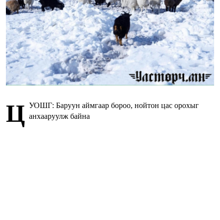
Ц
УОШГ: Баруун аймгаар бороо, нойтон цас орохыг
анхааруулж байна