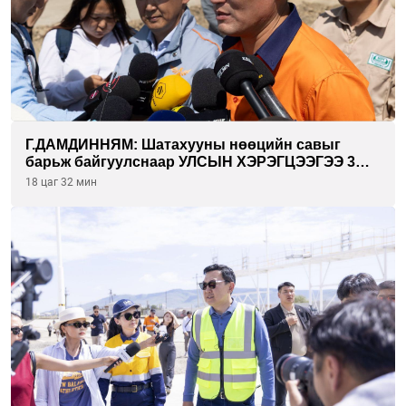
Г.ДАМДИННЯМ: Шатахууны нөөцийн савыг
барьж байгуулснаар УЛСЫН ХЭРЭГЦЭЭГЭЭ 3
САРААР НӨӨЦЛӨДӨГ болно
18 цаг 32 мин