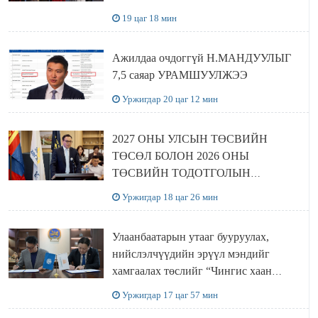
19 цаг 18 мин
Ажилдаа очдоггүй Н.МАНДУУЛЫГ
7,5 саяар УРАМШУУЛЖЭЭ
Уржигдар 20 цаг 12 мин
2027 ОНЫ УЛСЫН ТӨСВИЙН
ТӨСӨЛ БОЛОН 2026 ОНЫ
ТӨСВИЙН ТОДОТГОЛЫН
ТӨСЛИЙН ОЛОН НИЙТИЙН
Уржигдар 18 цаг 26 мин
ХЭЛЭЛЦҮҮЛЭГ БОЛЛОО
Улаанбаатарын утааг бууруулах,
нийслэлчүүдийн эрүүл мэндийг
хамгаалах төслийг “Чингис хаан
баялгийн сан нэгдэл” ХХК-тай
Уржигдар 17 цаг 57 мин
хамтран хэрэгжүүлнэ