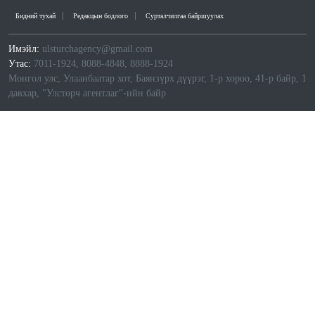
Бидний тухай
Редакцын бодлого
Сурталчилгаа байршуулах
Имэйл:
ulsturchagency@gmail.com
Утас:
7011-1924, 8088-4848, 8888-1924
Монгол улс, Улаанбаатар хот, Баянзүрх дүүрэг, 1-р хороо, 41-р байр, 1
давхар, "Улстөрч агентлаг"-ийн байр