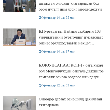
шатахуун олгохыг хязгаарласан бол
орон нутагт ийм хориг мөрдөгдөхгүй
Уржигдар 14 цаг 55 мин
Б.Пүрэвдагва: Найман салбарын 103
үйлчилгээний бүртгэлийг цуцалснаар
бизнес эрхлэхэд таатай нөхцөл
бүрдэнэ
Уржигдар 14 цаг 17 мин
Б.ОЮУНСАНАА: КОП-17 бага хурал
бол Монголчуудын байгаль дэлхийгээ
хамгаалж байгаа бодлого шийдвэрийг
ДЭЛХИЙД СУРТАЛЧИЛАХ гол
Уржигдар 12 цаг 03 мин
бодлого
Өнөөдөр дараах байршилд цахилгаан
хязгаарлана