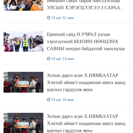
нөөцийн савыг барьж байгуулснаар
УЛСЫН ХЭРЭГЦЭЭГЭЭ 3 САРААР
НӨӨЦЛӨДӨГ болно
18 цаг 32 мин
Ерөнхий сайд Н.УЧРАЛ улсын
хэрэгцээний БЕНЗИН НӨӨЦЛӨХ
САВНЫ нөхцөл байдалтай танилцлаа
19 цаг 14 мин
Хотын дарга асан Х.НЯМБААТАР
Хэнтий аймагт наадамлаж шинэ заанд
шагнал гардуулж явна
19 цаг 18 мин
Хотын дарга асан Х.НЯМБААТАР
Хэнтий аймагт наадамлаж шинэ заанд
шагнал гардуулж явна