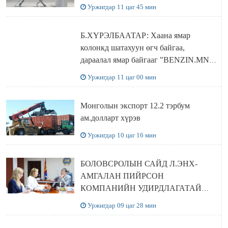
Уржигдар 11 цаг 45 мин
Б.ХҮРЭЛБААТАР: Хаана ямар
колонкд шатахуун өгч байгаа,
дараалал ямар байгааг "BENZIN.MN”
сайтаас харах боломжтой
Уржигдар 11 цаг 00 мин
Монголын экспорт 12.2 тэрбум
ам.долларт хүрэв
Уржигдар 10 цаг 16 мин
БОЛОВСРОЛЫН САЙД Л.ЭНХ-
АМГАЛАН ПИЙРСОН
КОМПАНИЙН УДИРДЛАГАТАЙ
УУЛЗЛАА
Уржигдар 09 цаг 28 мин