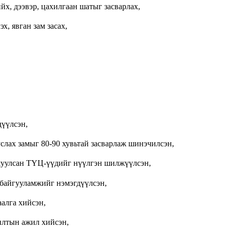
йх, дээвэр, цахилгаан шатыг засварлах,
х, явган зам засах,
дүүлсэн,
слах замыг 80-90 хувьтай засварлаж шинэчилсэн,
уулсан ТҮЦ-үүдийг нүүлгэн шилжүүлсэн,
 байгууламжийг нэмэгдүүлсэн,
аалга хийсэн,
илтын ажил хийсэн,