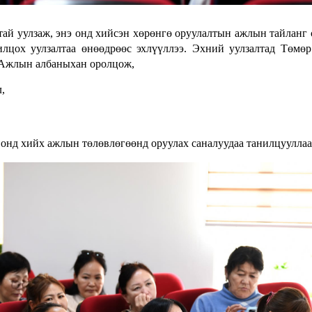
й уулзаж, энэ онд хийсэн хөрөнгө оруулалтын ажлын тайланг 
лцох уулзалтаа өнөөдрөөс эхлүүллээ. Эхний уулзалтад Төмө
ы Ажлын албаныхан оролцож,
,
 онд хийх ажлын төлөвлөгөөнд оруулах саналуудаа танилцууллаа