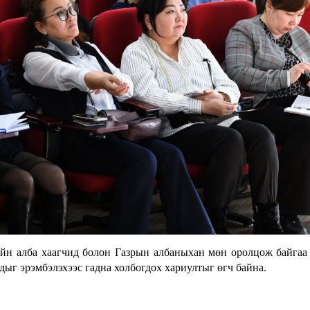
йн алба хаагчид болон Газрын албаныхан мөн оролцож байгаа
ыг эрэмбэлэхээс гадна холбогдох хариултыг өгч байна.