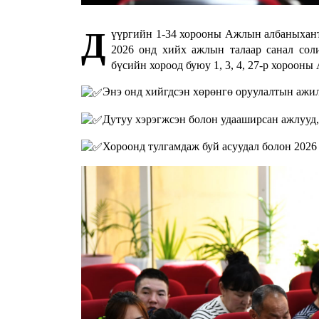
Д
үүргийн 1-34 хорооны Ажлын албаныханта
2026 онд хийх ажлын талаар санал соли
бүсийн хороод буюу 1, 3, 4, 27-р хороон
Энэ онд хийгдсэн хөрөнгө оруулалтын ажил
Дутуу хэрэгжсэн болон удааширсан ажлууд,
Хороонд тулгамдаж буй асуудал болон 2026