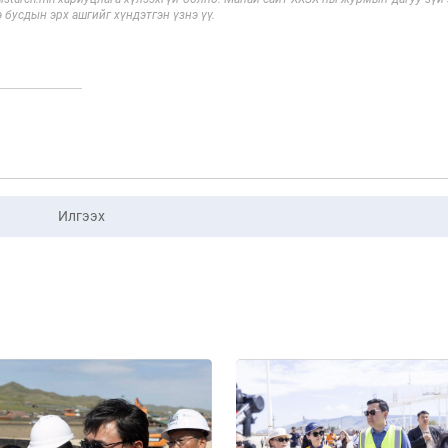
э бусдын эрх ашгийг хүндэтгэн үзнэ үү.
Илгээх