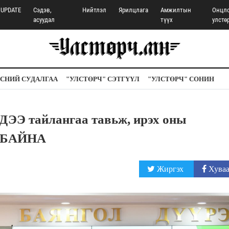
UPDATE
Сэдэв,
Нийтлэл
Ярилцлага
Амжилтын
Онцл
асуудал
түүх
улстө
СНИЙ СУДАЛГАА
"УЛСТӨРЧ" СЭТГҮҮЛ
"УЛСТӨРЧ" СОНИН
ДЭЭ тайлангаа тавьж, ирэх оны
 БАЙНА
Жиргэх
Хуваа