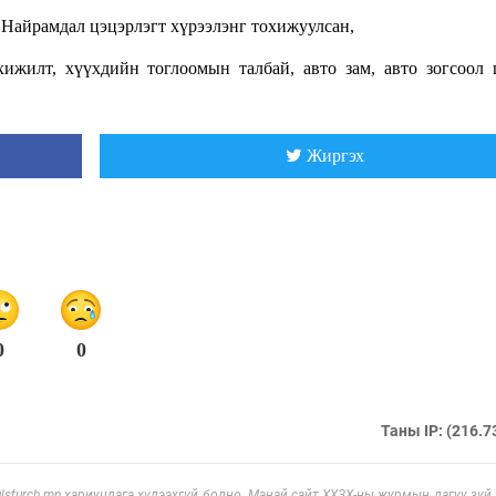
 Найрамдал цэцэрлэгт хүрээлэнг тохижуулсан,
ижилт, хүүхдийн тоглоомын талбай, авто зам, авто зогсоол
Жиргэх
0
0
Таны IP: (216.7
sturch.mn хариуцлага хүлээхгүй болно. Манай сайт ХХЗХ-ны журмын дагуу зүй