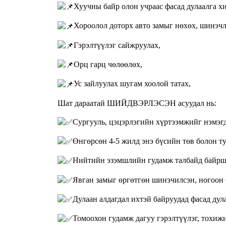
Хуучны байр олон учраас фасад дулаалга хи
Хороолол доторх авто замыг нөхөх, шинэчлэ
Гэрэлтүүлэг сайжруулах,
Орц гарц чөлөөлөх,
Ус зайлуулах шугам хоолой татах,
Шат дараатай ШИЙДВЭРЛЭСЭН асуудал нь:
Сургууль, цэцэрлэгийн хүртээмжийг нэмэг
Өнгөрсөн 4-5 жилд энэ бүсийн төв болон ту
Нийтийн эзэмшлийн гудамж талбайд байрш
Явган замыг өргөтгөн шинэчилсэн, ногоон
Дулаан алдагдал ихтэй байруудад фасад дул
Томоохон гудамж дагуу гэрэлтүүлэг, тохиж