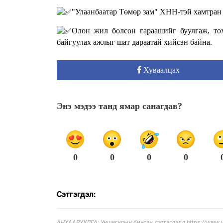
"Улаанбаатар Төмөр зам" ХНН-тэй хамтран
Олон жил болсон гараашийг буулгаж, тох
байгуулах ажлыг шат дараатай хийсэн байна.
Хуваалцах
Энэ мэдээ танд ямар санагдав?
0
0
0
0
Сэтгэгдэл:
АНХААРУУЛГА: Уншигчдын бичсэн сэтгэгдэлд https://www.ul