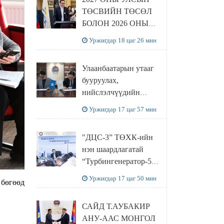
ТӨСВИЙН ТӨСӨЛ
БОЛОН 2026 ОНЫ
ТӨСВИЙН
Уржигдар 18 цаг 26 мин
ТОДОТГОЛЫН
ТӨСЛИЙН ОЛОН
Улаанбаатарын утааг
НИЙТИЙН
бууруулах,
ХЭЛЭЛЦҮҮЛЭГ
нийслэлчүүдийн
БОЛЛОО
эрүүл мэндийг
Уржигдар 17 цаг 57 мин
хамгаалах төслийг
“Чингис хаан
"ДЦС-3” ТӨХК-ийн
баялгийн сан нэгдэл”
нэн шаардлагатай
ХХК-тай хамтран
“Турбингенератор-5”-
хэрэгжүүлнэ
ын шинэчлэлийн
Уржигдар 17 цаг 50 мин
 бөгөөд
төсвийг
шийдвэрлэхээр болов
САЙД Т.АУБАКИР
АНУ-ААС МОНГОЛ