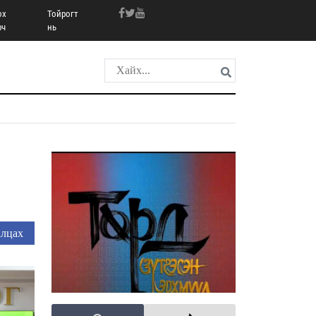
ох
Тойрогт
рч
нь
лцах