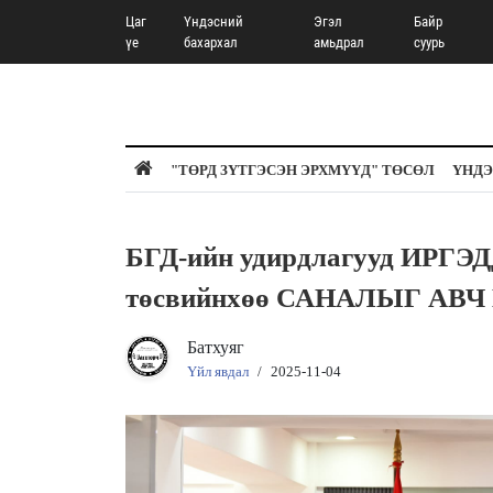
Цаг
Үндэсний
Эгэл
Байр
үе
бахархал
амьдрал
суурь
"ТӨРД ЗҮТГЭСЭН ЭРХМҮҮД" ТӨСӨЛ
ҮНДЭ
БГД-ийн удирдлагууд ИРГЭД
төсвийнхөө САНАЛЫГ АВЧ
Батхуяг
Үйл явдал
/
2025-11-04