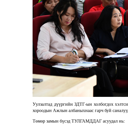
Уулзалтад дүүргийн ЗДТГ-ын холбогдох хэлтси
хороодын Ажлын албаныхнаас гарч буй саналууд
Төмөр замын бүсэд ТУЛГАМДДАГ асуудал нь: