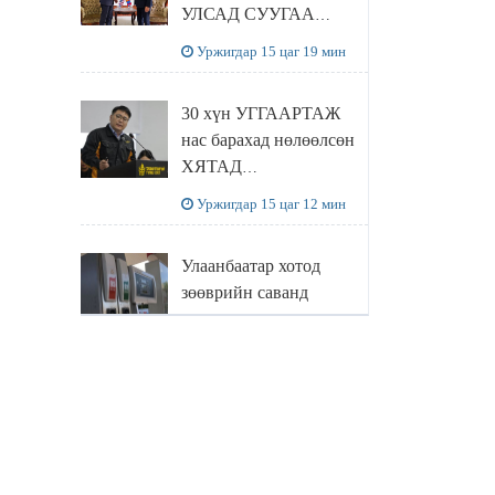
УЛСАД СУУГАА
ЭЛЧИН САЙД
Уржигдар 15 цаг 19 мин
РИЧАРД
БУАНГАНЫГ
30 хүн УГГААРТАЖ
ХҮЛЭЭН АВЧ
нас барахад нөлөөлсөн
УУЛЗЛАА
ХЯТАД
барьцалдуулагчийг
Уржигдар 15 цаг 12 мин
Ц.ЭРДЭНЭБАЯР
захирал дахин
Улаанбаатар хотод
худалдаж авахаар
зөөврийн саванд
болжээ
шатахуун олгохыг
хязгаарласан бол орон
Уржигдар 14 цаг 55 мин
нутагт ийм хориг
мөрдөгдөхгүй
Б.Пүрэвдагва: Найман
салбарын 103
үйлчилгээний