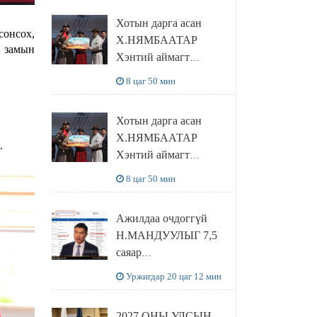
танилцлаа
Хотын дарга асан
сонсох,
Х.НЯМБААТАР
р замын
Хэнтий аймагт
наадамлаж шинэ заанд
8 цаг 50 мин
шагнал гардуулж явна
Хотын дарга асан
Х.НЯМБААТАР
.
Хэнтий аймагт
наадамлаж шинэ заанд
8 цаг 50 мин
шагнал гардуулж явна
Ажилдаа очдоггүй
Н.МАНДУУЛЫГ 7,5
саяар
УРАМШУУЛЖЭЭ
Уржигдар 20 цаг 12 мин
2027 ОНЫ УЛСЫН