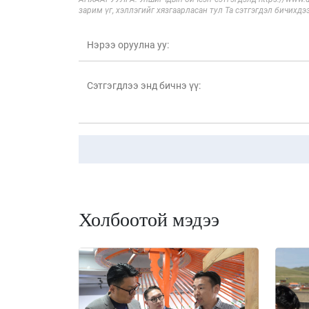
зарим үг, хэллэгийг хязгаарласан тул Та сэтгэгдэл бичихдэ
Холбоотой мэдээ