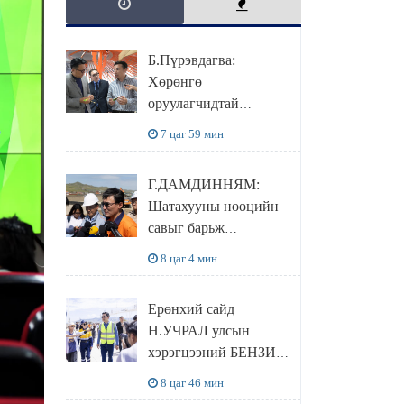
Б.Пүрэвдагва:
Хөрөнгө
оруулагчидтай
хамтран хүүхэд залуус,
7 цаг 59 мин
бизнес эрхлэгчдээ
дэмжих инкубатор
Г.ДАМДИННЯМ:
төвүүдийг хотын
Шатахууны нөөцийн
захын хорооллуудад
савыг барьж
байгуулна
байгуулснаар УЛСЫН
8 цаг 4 мин
ХЭРЭГЦЭЭГЭЭ 3
САРААР
Ерөнхий сайд
НӨӨЦЛӨДӨГ болно
Н.УЧРАЛ улсын
хэрэгцээний БЕНЗИН
НӨӨЦЛӨХ САВНЫ
8 цаг 46 мин
нөхцөл байдалтай