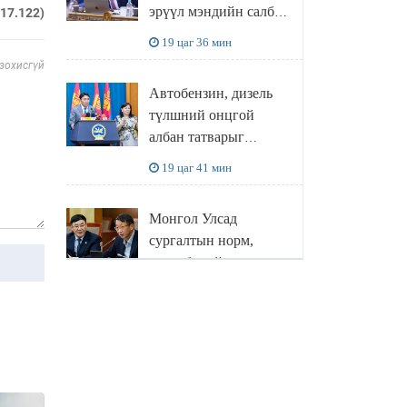
эрүүл мэндийн салбар
217.122)
хамаарахгүй
19 цаг 36 мин
 зохисгүй
Автобензин, дизель
түлшний онцгой
албан татварыг
тэглэлээ
19 цаг 41 мин
Монгол Улсад
сургалтын норм,
хөтөлбөрийн
шаардлагыг бүрэн
21 цаг 49 мин
хангахын тулд 9,796
багш шаардлагатай
БНХАУ-ын Ляонин
мужийн төлөөлөгчид
НИТХ-ын үйл