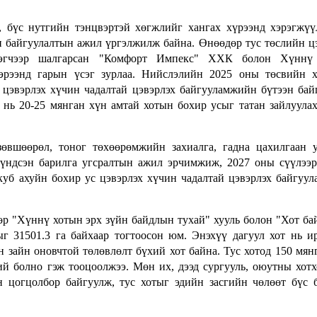
х, бүс нутгийн тэнцвэртэй хөгжлийг хангах хүрээнд хэрэгжү
н байгуулалтын ажил үргэлжилж байна. Өнөөдөр тус төслийн ц
гэгчээр шалгарсан "Комфорт Импекс" ХХК болон Хүннү
эрээнд гарын үсэг зурлаа. Нийслэлийн 2025 оны төсвийн х
с цэвэрлэх хүчин чадалтай цэвэрлэх байгууламжийн бүтээн бай
 нь 20-25 мянган хүн амтай хотын бохир усыг татан зайлуула
өвшөөрөл, тоног төхөөрөмжийн захиалга, гадна цахилгаан у
 үндсэн барилга угсралтын ажил эрчимжиж, 2027 оны сүүлээ
куб ахуйн бохир ус цэвэрлэх хүчин чадалтай цэвэрлэх байгуу
өр "Хүннү хотын эрх зүйн байдлын тухай" хууль болон "Хот ба
ыг 31501.3 га байхаар тогтоосон юм. Энэхүү дагуул хот нь и
н зайн оновчтой төлөвлөлт бүхий хот байна. Тус хотод 150 мян
 болно гэж тооцоолжээ. Мөн их, дээд сургууль, оюутны хотх
н цогцолбор байгуулж, тус хотыг эдийн засгийн чөлөөт бүс 