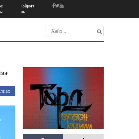
ох
Тойрогт
рч
нь
ээ
лцах