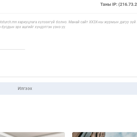
Таны IP: (216.73.
sturch.mn хариуцлага хүлээхгүй болно. Манай сайт ХХЗХ-ны журмын дагуу зүй
э бусдын эрх ашгийг хүндэтгэн үзнэ үү.
Илгээх