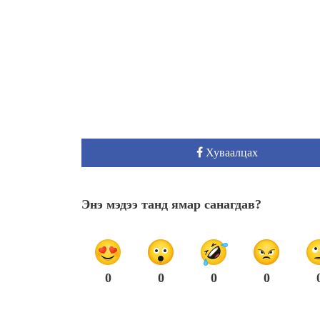
Хуваалцах
Энэ мэдээ танд ямар санагдав?
0
0
0
0