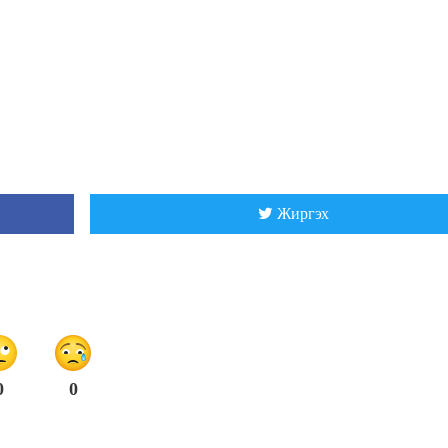
Жиргэх
0
0