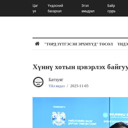
Цаг
Үндэсний
Эгэл
Байр
үе
бахархал
амьдрал
суурь
"ТӨРД ЗҮТГЭСЭН ЭРХМҮҮД" ТӨСӨЛ
ҮНДЭ
Хүннү хотын цэвэрлэх байгу
Батхуяг
Үйл явдал
/
2025-11-05