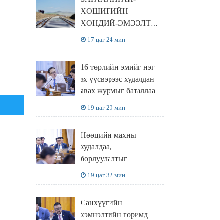
ЦУЦЛУУЛАХ санал
ХӨШИГИЙН
гаргажээ
ХӨНДИЙ-ЭМЭЭЛТ
ЧИГЛЭЛИЙН
17 цаг 24 мин
ТӨМӨР ЗАМЫН
ТӨСЛИЙН БҮТЭЭН
16 төрлийн эмийг нэг
БАЙГУУЛАЛТ
эх үүсвэрээс худалдан
ЭРЧИМЖИЖ БАЙНА
авах журмыг баталлаа
19 цаг 29 мин
Нөөцийн махны
худалдаа,
борлуулалтыг
нээлттэй ил тод
19 цаг 32 мин
болгоно
Санхүүгийн
хэмнэлтийн горимд