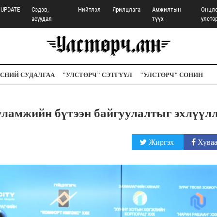
UPDATE
Сэдэв,
Нийтлэл
Ярилцлага
Амжилтын
Онцл
асуудал
түүх
улстө
СНИЙ СУДАЛГАА
"УЛСТӨРЧ" СЭТГҮҮЛ
"УЛСТӨРЧ" СОНИН
уламжийн бүтээн байгуулалтыг эхлүүлл
Жиргэх
Хуваа