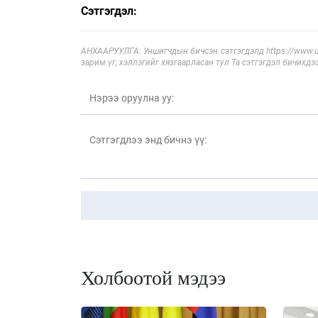
Сэтгэгдэл:
АНХААРУУЛГА: Уншигчдын бичсэн сэтгэгдэлд https://www.ul
зарим үг, хэллэгийг хязгаарласан тул Та сэтгэгдэл бичихдэ
Холбоотой мэдээ