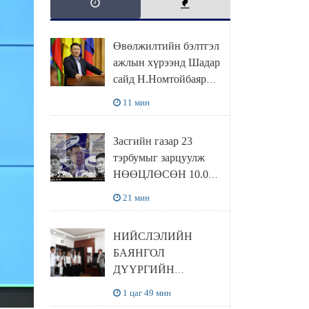
Өвөлжилтийн бэлтгэл
ажлын хүрээнд Шадар
сайд Н.Номтойбаяр
Дорноговь аймагт
11 мин
ажиллав
Засгийн газар 23
тэрбумыг зарцуулж
НӨӨЦЛӨСӨН 10.000
тонн МАХНЫ 800
21 мин
тонныг ХЭН
ХУЛГЙАЛСАН бэ...
НИЙСЛЭЛИЙН
БАЯНГОЛ
ДҮҮРГИЙН
ХҮҮХДИЙН ТӨЛӨӨ
1 цаг 49 мин
ЗӨВЛӨЛИЙН