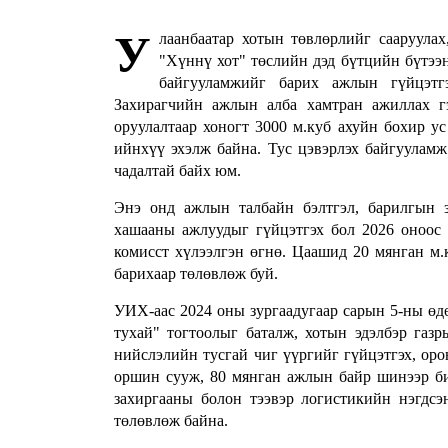
У
лаанбаатар хотын төвлөрлийг сааруула
"Хүннү хот" төслийн дэд бүтцийн бүтээ
байгууламжийг барих ажлын гүйцэт
Захирагчийн ажлын алба хамтран ажиллах г
оруулалтаар хоногт 3000 м.куб ахуйн бохир у
ийнхүү эхэлж байна. Тус цэвэрлэх байгууламж
чадалтай байх юм.
Энэ онд ажлын талбайн бэлтгэл, барилгын з
хашааны ажлуудыг гүйцэтгэх бол 2026 оноос
комисст хүлээлгэн өгнө. Цаашид 20 мянган м.
барихаар төлөвлөж буй.
УИХ-аас 2024 оны зургаадугаар сарын 5-ны өд
тухай" тогтоолыг баталж, хотын эдэлбэр газр
нийслэлийн тусгай чиг үүргийг гүйцэтгэх, оро
оршин сууж, 80 мянган ажлын байр шинээр бий
захиргааны болон тээвэр логистикийн нэгдсэ
төлөвлөж байна.