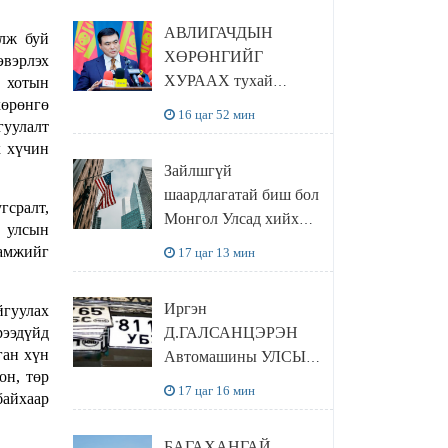
ГИШҮҮН
АВЛИГАЧДЫН
үлж буй
СУРАГЧИД
ХӨРӨНГИЙГ
эвэрлэх
БОЛОВСРОЛЫН
ХУРААХ тухай
 хотын
ЯАМАНД
өрөнгө
С.АМАРСАЙХАН
ЗОЧИЛЛОО
16 цаг 52 мин
гуулалт
сайдын СУПЕР
х хүчин
төлөвлөгөө
Зайлшгүй
шаардлагатай биш бол
гсралт,
Монгол Улсад хийх
р улсын
аяллаа хойшлуулах
ламжийг
17 цаг 13 мин
эсвэл түр цуцлах
Иргэн
йгуулах
рээдүйд
Д.ГАЛСАНЦЭРЭН
ган хүн
Автомашины УЛСЫН
он, төр
ДУГААР ОЛГОХЫГ
17 цаг 16 мин
байхаар
ХЯЗГААРЛАХ
ЖУРМЫГ
БАГАХАНГАЙ-