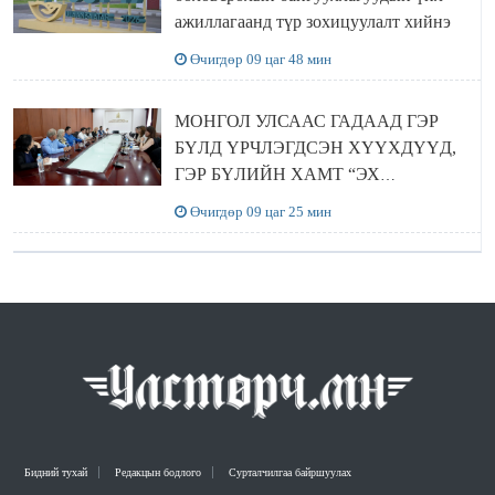
ажиллагаанд түр зохицуулалт хийнэ
Өчигдөр 09 цаг 48 мин
МОНГОЛ УЛСААС ГАДААД ГЭР
БҮЛД ҮРЧЛЭГДСЭН ХҮҮХДҮҮД,
ГЭР БҮЛИЙН ХАМТ “ЭХ
ОРОНТОЙГОО ТАНИЛЦАХ”
Өчигдөр 09 цаг 25 мин
АЯЛАЛ ХИЙЖ БАЙНА
Бидний тухай
Редакцын бодлого
Сурталчилгаа байршуулах