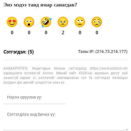
Энэ мэдээ танд ямар санагдав?
0
0
0
2
0
0
Сэтгэгдэл: (5)
Таны IP: (216.73.216.177)
АНХААРУУЛГА: Уншигчдын бичсэн сэтгэгдэлд https://www.ulsturch.mn
хариуцлага хүлээхгүй болно. Манай сайт ХХЗХ-ны журмын дагуу зүй
зохисгүй зарим үг, хэллэгийг хязгаарласан тул Та сэтгэгдэл бичихдээ
бусдын эрх ашгийг хүндэтгэн үзнэ үү.