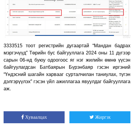
3333515 тоот регистрийн дугаартай “Мандан бадрах
мэргэчүүд” Төрийн бус байгууллага
2024
оны 11 дүгээр
сарын 06-нд буюу одоогоос яг нэг жилийн өмнө үүсэн
байгуулагдсан Батбаярын Бүрэнбаяр гэсэн иргэний
“Үндэсний шагайн харвааг сурталчилан таниулах, түгэн
дэлгэрүүлэх” гэсэн үйл ажиллагаа явуулдаг байгууллага
аж.
Хуваалцах
Жиргэх