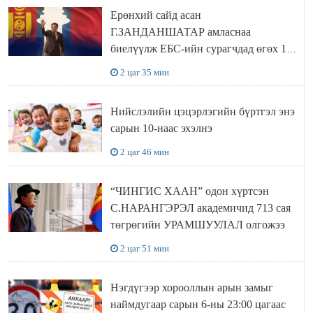
Ерөнхий сайд асан
Г.ЗАНДАНШАТАР амласнаа
биелүүлж ЕБС-ийн сурагчдад өгөх 10.
МЯНГАН ШАТРАА хүлээн авчээ
2 цаг 35 мин
Нийслэлийн цэцэрлэгийн бүртгэл энэ
сарын 10-наас эхэлнэ
2 цаг 46 мин
“ЧИНГИС ХААН” одон хүртсэн
С.НАРАНГЭРЭЛ академичид 713 сая
төгрөгийн УРАМШУУЛАЛ олгожээ
2 цаг 51 мин
Нэгдүгээр хорооллын арын замыг
наймдугаар сарын 6-ны 23:00 цагаас