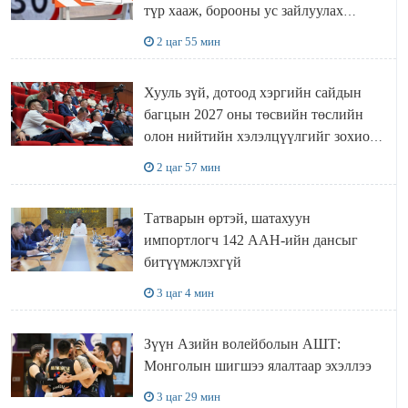
түр хааж, борооны ус зайлуулах
шугамын хөндлөн сэтэлгээ хийнэ
2 цаг 55 мин
Хууль зүй, дотоод хэргийн сайдын
багцын 2027 оны төсвийн төслийн
олон нийтийн хэлэлцүүлгийг зохион
байгууллаа
2 цаг 57 мин
Татварын өртэй, шатахуун
импортлогч 142 ААН-ийн дансыг
битүүмжлэхгүй
3 цаг 4 мин
Зүүн Азийн волейболын АШТ:
Монголын шигшээ ялалтаар эхэллээ
3 цаг 29 мин