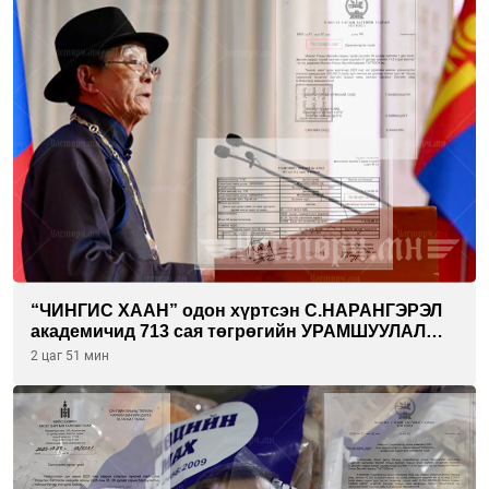
“ЧИНГИС ХААН” одон хүртсэн С.НАРАНГЭРЭЛ
академичид 713 сая төгрөгийн УРАМШУУЛАЛ
олгожээ
2 цаг 51 мин