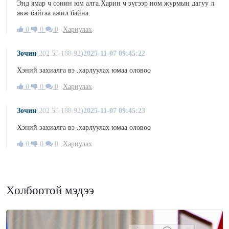
Энд ямар ч сонин юм алга.Харин ч зүгээр ном журмын дагуу л
явж байгаа ажил байна.
0
0
0
Хариулах
Зочин
(202.55.188.92)
2025-11-07 09:45:22
Хэний захиалга вэ .харлуулах юмаа оловоо
0
0
0
Хариулах
Зочин
(202.55.188.92)
2025-11-07 09:45:23
Хэний захиалга вэ .харлуулах юмаа оловоо
0
0
0
Хариулах
Холбоотой мэдээ