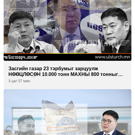
Засгийн газар 23 тэрбумыг зарцуулж
НӨӨЦЛӨСӨН 10.000 тонн МАХНЫ 800 тонныг
ХЭН ХУЛГЙАЛСАН бэ...
3 цаг 57 мин