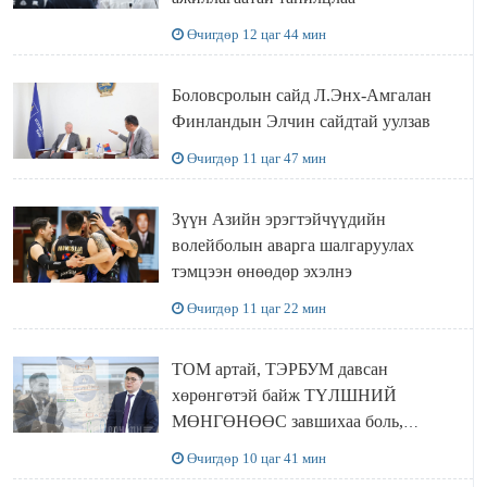
Өчигдөр 12 цаг 44 мин
Боловсролын сайд Л.Энх-Амгалан
Финландын Элчин сайдтай уулзав
Өчигдөр 11 цаг 47 мин
Зүүн Азийн эрэгтэйчүүдийн
волейболын аварга шалгаруулах
тэмцээн өнөөдөр эхэлнэ
Өчигдөр 11 цаг 22 мин
ТОМ артай, ТЭРБУМ давсан
хөрөнгөтэй байж ТҮЛШНИЙ
МӨНГӨНӨӨС завшихаа боль,
Ц.ЭРДЭНЭБАЯР захирал аа!!
Өчигдөр 10 цаг 41 мин