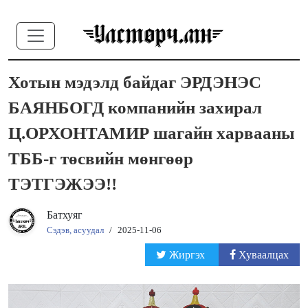
Хотын мэдэлд байдаг ЭРДЭНЭС
БАЯНБОГД компанийн захирал
Ц.ОРХОНТАМИР шагайн харвааны
ТББ-г төсвийн мөнгөөр
ТЭТГЭЖЭЭ!!
Батхуяг
Сэдэв, асуудал
/
2025-11-06
Жиргэх
Хуваалцах