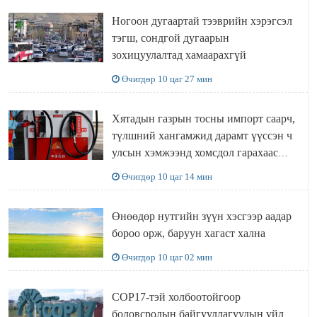
Ногоон дугаартай тээврийн хэрэгсэл
тэгш, сондгой дугаарын
зохицуулалтад хамаарахгүй
Өчигдөр 10 цаг 27 мин
Хятадын газрын тосны импорт саарч,
түлшний хангамжид дарамт үүссэн ч
улсын хэмжээнд хомсдол гарахаас
сэргийлж чадлаа
Өчигдөр 10 цаг 14 мин
Өнөөдөр нутгийн зүүн хэсгээр аадар
бороо орж, баруун хагаст хална
Өчигдөр 10 цаг 02 мин
COP17-тэй холбоотойгоор
боловсролын байгууллагуудын үйл