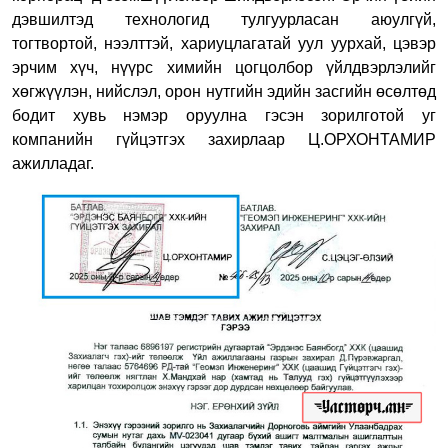
дэвшилтэд технологид тулгуурласан аюулгүй,
тогтвортой, нээлттэй, хариуцлагатай уул уурхай, цэвэр
эрчим хүч, нүүрс химийн цогцолбор үйлдвэрлэлийг
хөгжүүлэн, нийслэл, орон нутгийн эдийн засгийн өсөлтөд
бодит хувь нэмэр оруулна гэсэн зорилготой уг
компанийн гүйцэтгэх захирлаар Ц.ОРХОНТАМИР
ажилладаг.