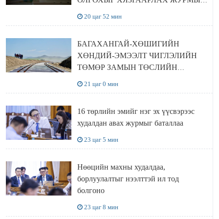
ЦУЦЛУУЛАХ санал гаргажээ
20 цаг 52 мин
БАГАХАНГАЙ-ХӨШИГИЙН
ХӨНДИЙ-ЭМЭЭЛТ ЧИГЛЭЛИЙН
ТӨМӨР ЗАМЫН ТӨСЛИЙН
БҮТЭЭН БАЙГУУЛАЛТ
21 цаг 0 мин
ЭРЧИМЖИЖ БАЙНА
16 төрлийн эмийг нэг эх үүсвэрээс
худалдан авах журмыг баталлаа
23 цаг 5 мин
Нөөцийн махны худалдаа,
борлуулалтыг нээлттэй ил тод
болгоно
23 цаг 8 мин