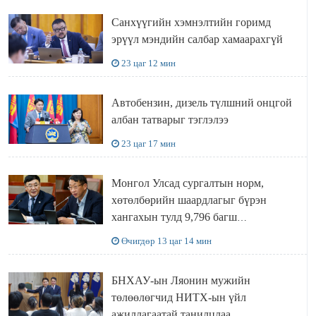
Санхүүгийн хэмнэлтийн горимд
эрүүл мэндийн салбар хамаарахгүй
23 цаг 12 мин
Автобензин, дизель түлшний онцгой
албан татварыг тэглэлээ
23 цаг 17 мин
Монгол Улсад сургалтын норм,
хөтөлбөрийн шаардлагыг бүрэн
хангахын тулд 9,796 багш
шаардлагатай
Өчигдөр 13 цаг 14 мин
БНХАУ-ын Ляонин мужийн
төлөөлөгчид НИТХ-ын үйл
ажиллагаатай танилцлаа