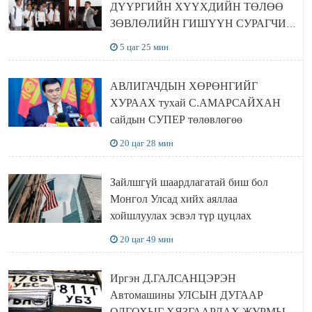
ДҮҮРГИЙН ХҮҮХДИЙН ТӨЛӨӨ
ЗӨВЛӨЛИЙН ГИШҮҮН СУРАГЧИД
БОЛОВСРОЛЫН ЯАМАНД
5 цаг 25 мин
ЗОЧИЛЛОО
АВЛИГАЧДЫН ХӨРӨНГИЙГ
ХУРААХ тухай С.АМАРСАЙХАН
сайдын СУПЕР төлөвлөгөө
20 цаг 28 мин
Зайлшгүй шаардлагатай биш бол
Монгол Улсад хийх аяллаа
хойшлуулах эсвэл түр цуцлах
20 цаг 49 мин
Иргэн Д.ГАЛСАНЦЭРЭН
Автомашины УЛСЫН ДУГААР
ОЛГОХЫГ ХЯЗГААРЛАХ ЖУРМЫГ