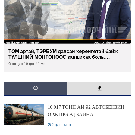
ТОМ артай, ТЭРБУМ давсан хөрөнгөтэй байж
ТҮЛШНИЙ МӨНГӨНӨӨС завшихаа боль,
Ц.ЭРДЭНЭБАЯР захирал аа!!
Өчигдөр 10 цаг 41 мин
10.017 ТОНН АИ-92 АВТОБЕНЗИН
ОРЖ ИРЭЭД БАЙНА
2 цаг 1 мин