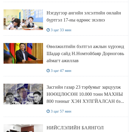
Нэгдүгээр ангийн элсэлтийн онлайн
бүртгэл 17-ны өдрөөс эхэлнэ
3 цаг 33 мин
Өвөлжилтийн бэлтгэл ажлын хүрээнд
Шадар сайд Н.Номтойбаяр Дорноговь
аймагт ажиллав
3 цаг 47 мин
Засгийн газар 23 тэрбумыг зарцуулж
НӨӨЦЛӨСӨН 10.000 тонн МАХНЫ
800 тонныг ХЭН ХУЛГЙАЛСАН бэ...
3 цаг 57 мин
НИЙСЛЭЛИЙН БАЯНГОЛ