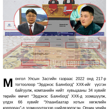
М
онгол Улсын Засгийн газраас 2022 онд 217-р
тогтоолоор “Эрдэнэс Баянбогд” ХХК-ийг үүсгэн
байгуулж, компанийн нийт хувьцааны 34 хувийг
төрийн өмчит “Эрдэнэс Баянбогд” ХХК-д эзэмшүүлж,
үлдэх 66 хувийг “Улаанбаатар хотын хөгжлийн
корпорац”-д эзэмшүүлэхээр шийдвэрлэсэн. Орчин үеийн