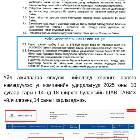
Үйл ажиллагаа явуулж, нийслэлд хөрөнгө орлого
нэмэгдүүлэх уг компанийн удирдлагууд 2025 оны 10
дугаар сарын 14-нд 18 ширхэг булангийн ШАВ ТАВИХ
үйлчилгээнд 14 саяыг зарлагаджээ.