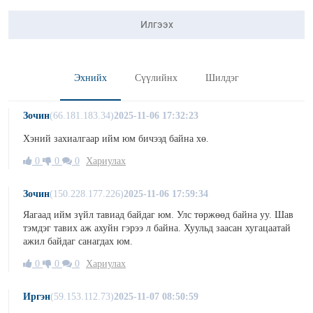
Илгээх
Эхнийх
Сүүлийнх
Шилдэг
Зочин
(66.181.183.34)
2025-11-06 17:32:23
Хэний захиалгаар ийм юм бичээд байна хө.
0
0
0
Хариулах
Зочин
(150.228.177.226)
2025-11-06 17:59:34
Яагаад ийм зүйл тавиад байдаг юм. Улс төржөөд байна уу. Шав
тэмдэг тавих аж ахуйн гэрээ л байна. Хуульд заасан хугацаатай
ажил байдаг санагдах юм.
0
0
0
Хариулах
Иргэн
(59.153.112.73)
2025-11-07 08:50:59