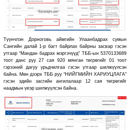
Түүнчлэн Дорноговь аймгийн Улаанбадрах сумын
Сангийн далай 1-р багт байрлах байрны засвар гэсэн
утгаар “Мандан бадрах мэргэчүүд” ТББ-ын 5370133689
тоот данс руу 27 сая 920 мянган төгрөгийг 01 тоот
гэрээний дагуу урьдчилгаа гэсэн утгаар шилжүүлсэн
байна. Мөн дээрх ТББ руу “НИЙГМИЙН ХАРИУЦЛАГА”
гэсэн эдийн засгийн ангилалаар 12 сая төгрөгийг
наадмын үеэр шилжүүлсэн байна.