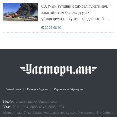
ОХУ-ын түлшний хямрал гүнзгийрч,
хамгийн том боловсруулах
үйлдвэрүүд нь хүртэл халдлагын бай
болов
2026-08-06
Бидний тухай
Редакцын бодлого
Сурталчилгаа байршуулах
Имэйл:
ulsturchagency@gmail.com
Утас:
7011-1924, 8088-4848, 8888-1924
Монгол улс, Улаанбаатар хот, Баянзүрх дүүрэг, 1-р хороо, 41-р байр, 1