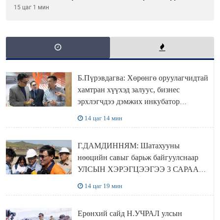
танилцлаа
15 цаг 1 мин
Б.Пүрэвдагва: Хөрөнгө оруулагчидтай
хамтран хүүхэд залуус, бизнес
эрхлэгчдээ дэмжих инкубатор
төвүүдийг хотын захын хорооллуудад
14 цаг 14 мин
байгуулна
Г.ДАМДИННЯМ: Шатахууны
нөөцийн савыг барьж байгуулснаар
УЛСЫН ХЭРЭГЦЭЭГЭЭ 3 САРААР
НӨӨЦЛӨДӨГ болно
14 цаг 19 мин
Ерөнхий сайд Н.УЧРАЛ улсын