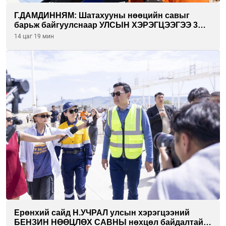
Г.ДАМДИННЯМ: Шатахууны нөөцийн савыг
барьж байгуулснаар УЛСЫН ХЭРЭГЦЭЭГЭЭ 3
САРААР НӨӨЦЛӨДӨГ болно
14 цаг 19 мин
Ерөнхий сайд Н.УЧРАЛ улсын хэрэгцээний
БЕНЗИН НӨӨЦЛӨХ САВНЫ нөхцөл байдалтай