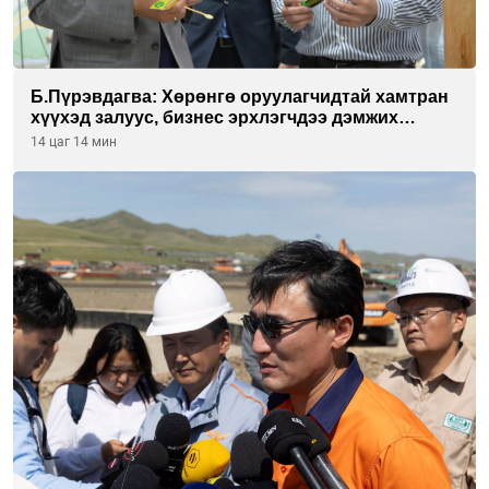
Б.Пүрэвдагва: Хөрөнгө оруулагчидтай хамтран
хүүхэд залуус, бизнес эрхлэгчдээ дэмжих
инкубатор төвүүдийг хотын захын
14 цаг 14 мин
хорооллуудад байгуулна