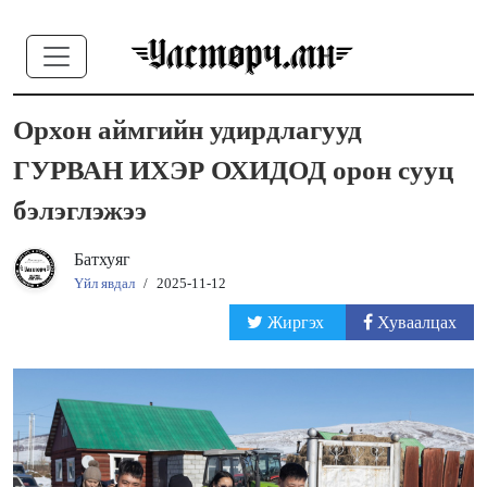
Орхон аймгийн удирдлагууд
ГУРВАН ИХЭР ОХИДОД орон сууц
бэлэглэжээ
Батхуяг
Үйл явдал
/
2025-11-12
Жиргэх
Хуваалцах