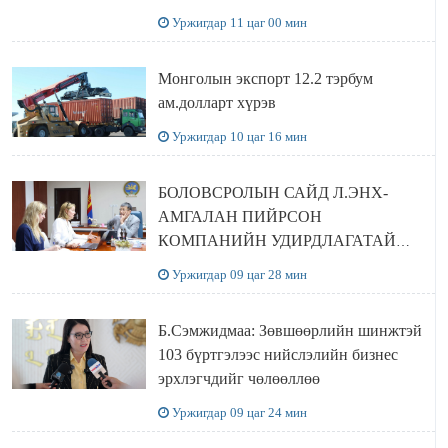
сайтаас харах боломжтой
Уржигдар 11 цаг 00 мин
Монголын экспорт 12.2 тэрбум
ам.долларт хүрэв
Уржигдар 10 цаг 16 мин
БОЛОВСРОЛЫН САЙД Л.ЭНХ-
АМГАЛАН ПИЙРСОН
КОМПАНИЙН УДИРДЛАГАТАЙ
УУЛЗЛАА
Уржигдар 09 цаг 28 мин
Б.Сэмжидмаа: Зөвшөөрлийн шинжтэй
103 бүртгэлээс нийслэлийн бизнес
эрхлэгчдийг чөлөөллөө
Уржигдар 09 цаг 24 мин