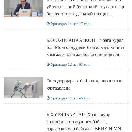
үйлчилгээний бүртгэлийг цуцалснаар
бизнес эрхлэхэд таатай нөхцөл
бүрдэнэ
Уржигдар 14 цаг 17 мин
Б.ОЮУНСАНАА: КОП-17 бага хурал
бол Монголчуудын байгаль дэлхийгээ
хамгаалж байгаа бодлого шийдвэрийг
ДЭЛХИЙД СУРТАЛЧИЛАХ гол
Уржигдар 12 цаг 03 мин
бодлого
Өнөөдөр дараах байршилд цахилгаан
хязгаарлана
Уржигдар 11 цаг 45 мин
Б.ХҮРЭЛБААТАР: Хаана ямар
колонкд шатахуун өгч байгаа,
дараалал ямар байгааг "BENZIN.MN”