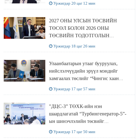
Уржигдар 20 цаг 12 мин
2027 ОНЫ УЛСЫН ТӨСВИЙН
ТӨСӨЛ БОЛОН 2026 ОНЫ
ТӨСВИЙН ТОДОТГОЛЫН
ТӨСЛИЙН ОЛОН НИЙТИЙН
Уржигдар 18 цаг 26 мин
ХЭЛЭЛЦҮҮЛЭГ БОЛЛОО
Улаанбаатарын утааг бууруулах,
нийслэлчүүдийн эрүүл мэндийг
хамгаалах төслийг “Чингис хаан
баялгийн сан нэгдэл” ХХК-тай
Уржигдар 17 цаг 57 мин
хамтран хэрэгжүүлнэ
"ДЦС-3” ТӨХК-ийн нэн
шаардлагатай “Турбингенератор-5”-
ын шинэчлэлийн төсвийг
шийдвэрлэхээр болов
Уржигдар 17 цаг 50 мин