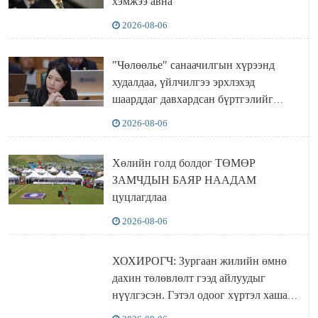
хэмжээ авна
2026-08-06
"Чөлөөлье" санаачилгын хүрээнд
худалдаа, үйлчилгээ эрхлэхэд
шаарддаг давхардсан бүртгэлийг
хүчингүй болгох тогтоолын төслийг
2026-08-06
баталлаа
Хөлийн голд болдог ТӨМӨР
ЗАМЧДЫН БАЯР НААДАМ
цуцлагдлаа
2026-08-06
ХОХИРОГЧ: Зургаан жилийн өмнө
дахин төлөвлөлт гээд айлуудыг
нүүлгэсэн. Гэтэл одоог хүртэл хашаа
байшин ч байхгүй, орон сууц ч