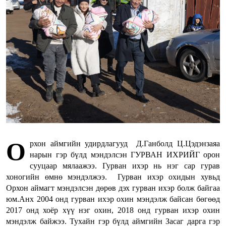
О
рхон аймгийн удирдлагууд Д.Ганболд Ц.Цэдэнзаяа
нарын гэр бүлд мэндэлсэн ГУРВАН ИХРИЙГ орон
сууцаар мялаажээ. Гурван ихэр нь нэг сар гурав
хоногийн өмнө мэндэлжээ. Гурван ихэр охидын хувьд
Орхон аймагт мэндэлсэн дөрөв дэх гурван ихэр болж байгаа
юм.Анх 2004 онд гурван ихэр охин мэндэлж байсан бөгөөд
2017 онд хоёр хүү нэг охин, 2018 онд гурван ихэр охин
мэндэлж байжээ. Тухайн гэр бүлд аймгийн Засаг дарга гэр