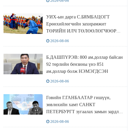
2026-08-06
байхгүй хаана амьдрахаа мэдэхгүй явж
байна
УИХ-ын дарга С.БЯМБАЦОГТ
Ерөнхийлөгчийн захирамжит
ТӨРИЙН ИЛЧ ТӨЛӨӨЛӨГЧӨӨР
Сутай хайрханы тахилгад оролцжээ
2026-08-06
Б.ДАШПҮРЭВ: 800 ам.доллар байсан
92 төрлийн бензины үнэ 851
ам.доллар болж НЭМЭГДСЭН
2026-08-06
Говийн Г.ГАНБААТАР гишүүн,
зөвлөхийн хамт САНКТ
ПЕТЕРБУРГТ зугаалах замын зардлаа
“ИНҮТ” ТӨХХК даажээ
2026-08-06