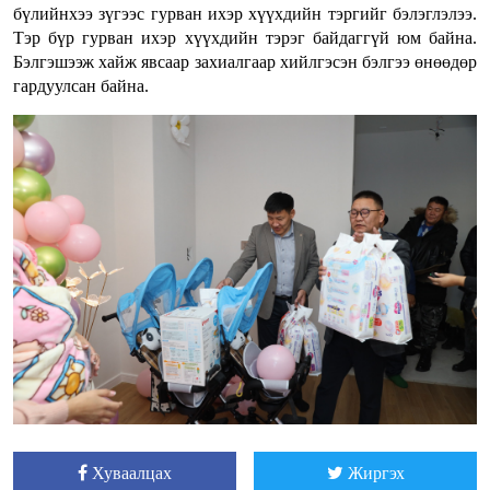
бүлийнхээ зүгээс гурван ихэр хүүхдийн тэргийг бэлэглэлээ.
Тэр бүр гурван ихэр хүүхдийн тэрэг байдаггүй юм байна.
Бэлгэшээж хайж явсаар захиалгаар хийлгэсэн бэлгээ өнөөдөр
гардуулсан байна.
Хуваалцах
Жиргэх