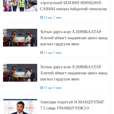
хэрэгцээний БЕНЗИН НӨӨЦЛӨХ
САВНЫ нөхцөл байдалтай танилцлаа
15 цаг 1 мин
Хотын дарга асан Х.НЯМБААТАР
Хэнтий аймагт наадамлаж шинэ заанд
шагнал гардуулж явна
15 цаг 5 мин
Хотын дарга асан Х.НЯМБААТАР
Хэнтий аймагт наадамлаж шинэ заанд
шагнал гардуулж явна
15 цаг 5 мин
Ажилдаа очдоггүй Н.МАНДУУЛЫГ
7,5 саяар УРАМШУУЛЖЭЭ