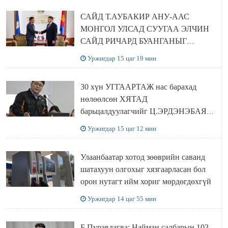
САЙД Т.АУБАКИР АНУ-ААС
МОНГОЛ УЛСАД СУУГАА ЭЛЧИН
САЙД РИЧАРД БУАНГАНЫГ
ХҮЛЭЭН АВЧ УУЛЗЛАА
Уржигдар 15 цаг 19 мин
30 хүн УГГААРТАЖ нас барахад
нөлөөлсөн ХЯТАД
барьцалдуулагчийг Ц.ЭРДЭНЭБАЯР
захирал дахин худалдаж авахаар
Уржигдар 15 цаг 12 мин
болжээ
Улаанбаатар хотод зөөврийн саванд
шатахуун олгохыг хязгаарласан бол
орон нутагт ийм хориг мөрдөгдөхгүй
Уржигдар 14 цаг 55 мин
Б.Пүрэвдагва: Найман салбарын 103