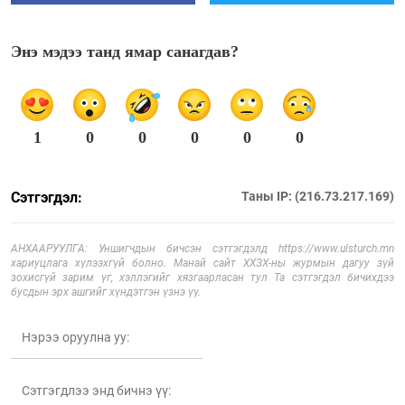
Энэ мэдээ танд ямар санагдав?
1
0
0
0
0
0
Сэтгэгдэл:
Таны IP: (216.73.217.169)
АНХААРУУЛГА: Уншигчдын бичсэн сэтгэгдэлд https://www.ulsturch.mn
хариуцлага хүлээхгүй болно. Манай сайт ХХЗХ-ны журмын дагуу зүй
зохисгүй зарим үг, хэллэгийг хязгаарласан тул Та сэтгэгдэл бичихдээ
бусдын эрх ашгийг хүндэтгэн үзнэ үү.