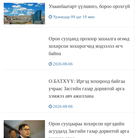
Улаанбаатарт үүлшинэ, бороо орохгүй
Уржигдар 09 цаг 19 мин
Орон сууцанд орохоор захиалга өгөөд
хохирсон хохирогчид мэдээлэл өгч
байна
2026-08-06
О.БАТХҮҮ: Иргэд хохироод байгаа
учраас Засгийн газар доривтой арга
хэмжээ авч ажиллана
2026-08-06
Орон сууцаараа хохирсон иргэдийн
асуудалд Засгийн газар дорвитой арга