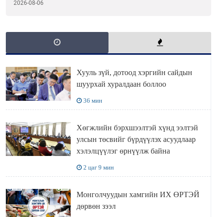
олгожээ
2026-08-06
Хууль зүй, дотоод хэргийн сайдын
шуурхай хуралдаан боллоо
36 мин
Хөгжлийн бэрхшээлтэй хүнд ээлтэй
улсын төсвийг бүрдүүлэх асуудлаар
хэлэлцүүлэг өрнүүлж байна
2 цаг 9 мин
Монголчуудын хамгийн ИХ ӨРТЭЙ
дөрвөн зээл