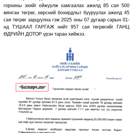
горхины эхийг ойжуулж хамгаалах ажилд 85 сая 500
мянган төгрөг, хөрсний бохирдлыг бууруулах ажилд 45
сая төгрөг зарцуулна гэж 2025 оны 07 дугаар сарын 01-
нд ТУШААЛ ГАРГАЖ нийт 957 сая төгрөгийг ГАНЦ
ӨДРИЙН ДОТОР үрэн таран хийжээ.