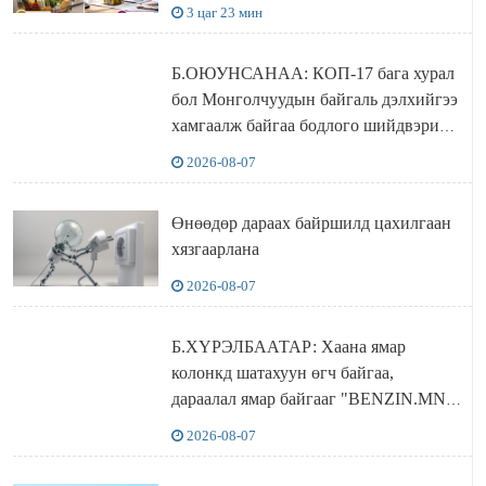
3 цаг 23 мин
Б.ОЮУНСАНАА: КОП-17 бага хурал
бол Монголчуудын байгаль дэлхийгээ
хамгаалж байгаа бодлого шийдвэрийг
ДЭЛХИЙД СУРТАЛЧИЛАХ гол
2026-08-07
бодлого
Өнөөдөр дараах байршилд цахилгаан
хязгаарлана
2026-08-07
Б.ХҮРЭЛБААТАР: Хаана ямар
колонкд шатахуун өгч байгаа,
дараалал ямар байгааг "BENZIN.MN”
сайтаас харах боломжтой
2026-08-07