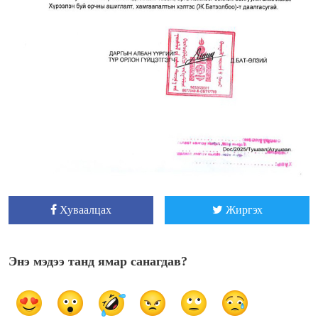
Хуваалцах
Жиргэх
Энэ мэдээ танд ямар санагдав?