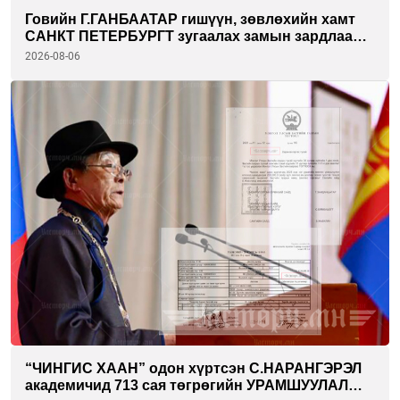
Говийн Г.ГАНБААТАР гишүүн, зөвлөхийн хамт
САНКТ ПЕТЕРБУРГТ зугаалах замын зардлаа
“ИНҮТ” ТӨХХК даажээ
2026-08-06
“ЧИНГИС ХААН” одон хүртсэн С.НАРАНГЭРЭЛ
академичид 713 сая төгрөгийн УРАМШУУЛАЛ