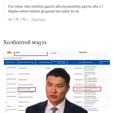
Ene nuhur chin niisleliin gazriin alba,bayanzurhiin gazriin alba 2 t
bhgdaa neleen huljsun gd garaad bsn nuhur bn da
0
0
0
Хариулах
Холбоотой мэдээ