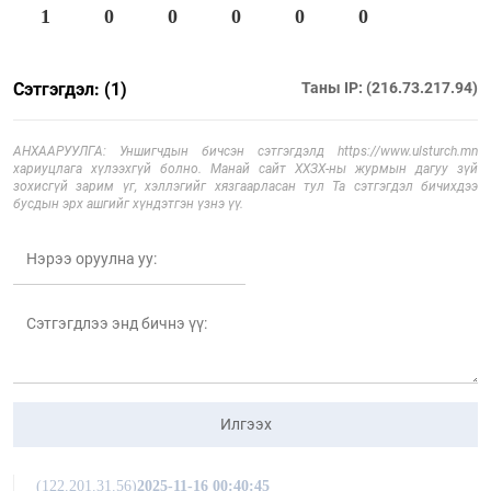
1
0
0
0
0
0
Сэтгэгдэл: (1)
Таны IP: (216.73.217.94)
АНХААРУУЛГА: Уншигчдын бичсэн сэтгэгдэлд https://www.ulsturch.mn
хариуцлага хүлээхгүй болно. Манай сайт ХХЗХ-ны журмын дагуу зүй
зохисгүй зарим үг, хэллэгийг хязгаарласан тул Та сэтгэгдэл бичихдээ
бусдын эрх ашгийг хүндэтгэн үзнэ үү.
Илгээх
(122.201.31.56)
2025-11-16 00:40:45