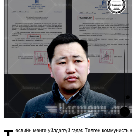
Т
өсвийн мөнгө уйлдаггүй гэдэг. Төлгөн коммунистын