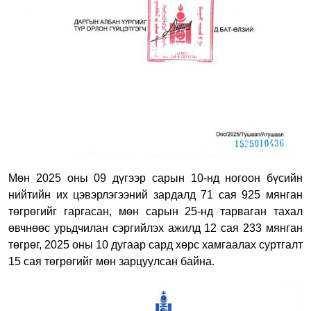
Мөн 2025 оны 09 дүгээр сарын 10-нд ногоон бүсийн
нийтийн их цэвэрлэгээний зардалд 71 сая 925 мянган
төгрөгийг гаргасан, мөн сарын 25-нд тарваган тахал
өвчнөөс урьдчилан сэргийлэх ажилд 12 сая 233 мянган
төгрөг, 2025 оны 10 дугаар сард хөрс хамгаалах суртгалт
15 сая төгрөгийг мөн зарцуулсан байна.