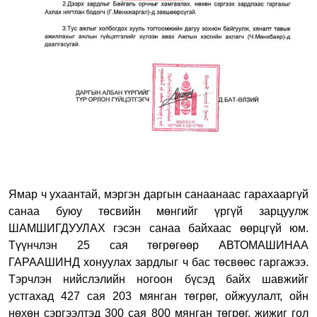
Ямар ч ухаантай, мэргэн даргын санаанаас гарахааргүй
санаа буюу төсвийн мөнгийг үргүй зарцуулж
ШАМШИГДУУЛАХ гэсэн санаа байхаас өөрцгүй юм.
Түүнчлэн 25 сая төгрөгөөр АВТОМАШИНАА
ГАРААШИНД хонуулах зардлыг ч бас төсвөөс гаргажээ.
Тэрчлэн нийслэлийн ногоон бүсэд байх шавжийг
устгахад 427 сая 203 мянган төгрөг, ойжуулалт, ойн
нөхөн сэргээлтэд 300 сая 800 мянган төгрөг, жижиг гол