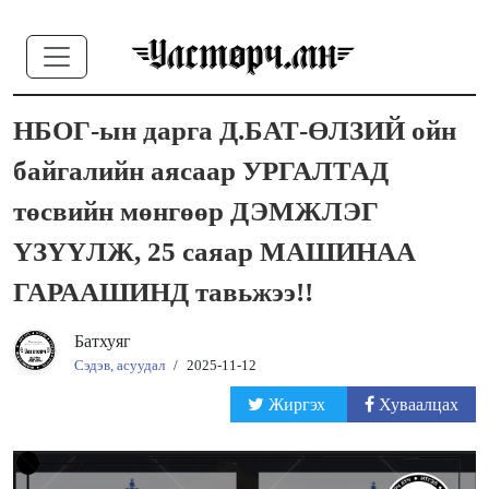
НБОГ-ын дарга Д.БАТ-ӨЛЗИЙ ойн
байгалийн аясаар УРГАЛТАД
төсвийн мөнгөөр ДЭМЖЛЭГ
ҮЗҮҮЛЖ, 25 саяар МАШИНАА
ГАРААШИНД тавьжээ!!
Батхуяг
Сэдэв, асуудал
/
2025-11-12
Жиргэх
Хуваалцах