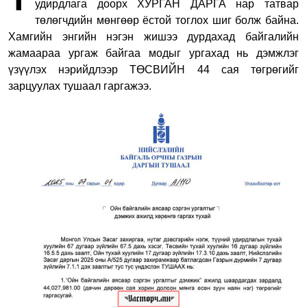
удирдлага доорх ХУРГАН ДАРГА нар татвар
төлөгчдийн мөнгөөр ёстой тоглох шиг болж байна.
Хамгийн энгийн нэгэн жишээ дурдахад байгалийн
жамаараа ургаж байгаа модыг ургахад нь дэмжлэг
үзүүлэх нэрийдлээр ТӨСВИЙН 44 сая төгрөгийг
зарцуулах тушаал гаргажээ.