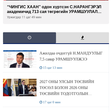
“ЧИНГИС ХААН” одон хүртсэн С.НАРАНГЭРЭЛ
академичид 713 сая төгрөгийн УРАМШУУЛАЛ
олгожээ
Уржигдар 11 цаг 49 мин
Ажилдаа очдоггүй Н.МАНДУУЛЫГ
7,5 саяар УРАМШУУЛЖЭЭ
15 цаг 13 мин
2027 ОНЫ УЛСЫН ТӨСВИЙН
ТӨСӨЛ БОЛОН 2026 ОНЫ
ТӨСВИЙН ТОДОТГОЛЫН
ТӨСЛИЙН ОЛОН НИЙТИЙН
17 цаг 0 мин
ХЭЛЭЛЦҮҮЛЭГ БОЛЛОО