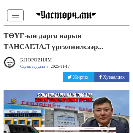
ТӨҮГ-ын дарга нарын
ТАНСАГЛАЛ үргэлжилсээр...
Б.НОРОВНЯМ
Сэдэв, асуудал
/
2025-11-17
Жиргэх
Хуваалцах