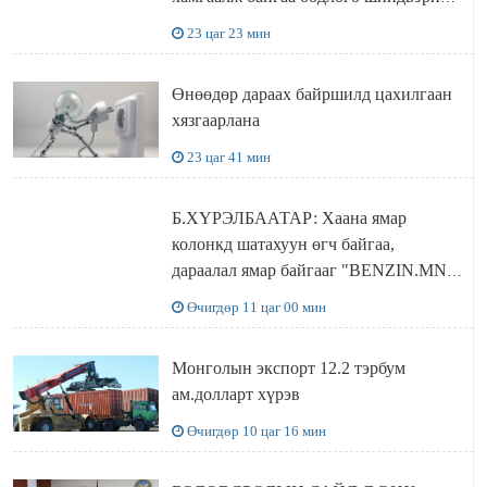
ДЭЛХИЙД СУРТАЛЧИЛАХ гол
23 цаг 23 мин
бодлого
Өнөөдөр дараах байршилд цахилгаан
хязгаарлана
23 цаг 41 мин
Б.ХҮРЭЛБААТАР: Хаана ямар
колонкд шатахуун өгч байгаа,
дараалал ямар байгааг "BENZIN.MN”
сайтаас харах боломжтой
Өчигдөр 11 цаг 00 мин
Монголын экспорт 12.2 тэрбум
ам.долларт хүрэв
Өчигдөр 10 цаг 16 мин