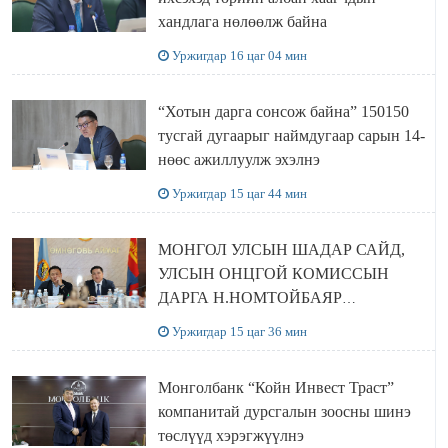
хандлага нөлөөлж байна
Уржигдар 16 цаг 04 мин
“Хотын дарга сонсож байна” 150150
тусгай дугаарыг наймдугаар сарын 14-
нөөс ажиллуулж эхэлнэ
Уржигдар 15 цаг 44 мин
МОНГОЛ УЛСЫН ШАДАР САЙД,
УЛСЫН ОНЦГОЙ КОМИССЫН
ДАРГА Н.НОМТОЙБАЯР
ӨМНӨГОВЬ АЙМАГТ
Уржигдар 15 цаг 36 мин
АЖИЛЛАЛАА
Монголбанк “Койн Инвест Траст”
компанитай дурсгалын зоосны шинэ
төслүүд хэрэгжүүлнэ