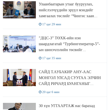
Улаанбаатарын утааг бууруулах,
нийслэлчүүдийн эрүүл мэндийг
хамгаалах төслийг “Чингис хаан
баялгийн сан нэгдэл” ХХК-тай
17 цаг 29 мин
хамтран хэрэгжүүлнэ
"ДЦС-3” ТӨХК-ийн нэн
шаардлагатай “Турбингенератор-5”-
ын шинэчлэлийн төсвийг
шийдвэрлэхээр болов
17 цаг 35 мин
САЙД Т.АУБАКИР АНУ-ААС
МОНГОЛ УЛСАД СУУГАА ЭЛЧИН
САЙД РИЧАРД БУАНГАНЫГ
ХҮЛЭЭН АВЧ УУЛЗЛАА
20 цаг 6 мин
30 хүн УГГААРТАЖ нас барахад