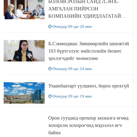
БОЛОВСРОЛЫН САЙД Л.ЭНХ-
АМГАЛАН ПИЙРСОН
КОМПАНИЙН УДИРДЛАГАТАЙ
УУЛЗЛАА
Өчигдөр 09 цаг 28 мин
Б.Сэмжидмаа: Зөвшөөрлийн шинжтэй
103 бүртгэлээс нийслэлийн бизнес
эрхлэгчдийг чөлөөллөө
Өчигдөр 09 цаг 24 мин
Улаанбаатарт үүлшинэ, бороо орохгүй
Өчигдөр 09 цаг 19 мин
Орон сууцанд орохоор захиалга өгөөд
хохирсон хохирогчид мэдээлэл өгч
байна