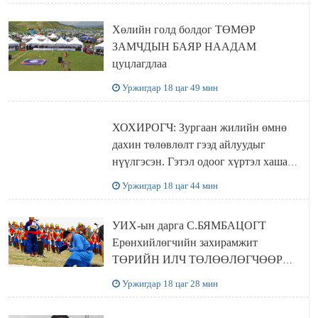
Хөлийн голд болдог ТӨМӨР
ЗАМЧДЫН БАЯР НААДАМ
цуцлагдлаа
Уржигдар 18 цаг 49 мин
ХОХИРОГЧ: Зургаан жилийн өмнө
дахин төлөвлөлт гээд айлуудыг
нүүлгэсэн. Гэтэл одоог хүртэл хашаа
байшин ч байхгүй, орон сууц ч
Уржигдар 18 цаг 44 мин
байхгүй хаана амьдрахаа мэдэхгүй явж
байна
УИХ-ын дарга С.БЯМБАЦОГТ
Ерөнхийлөгчийн захирамжит
ТӨРИЙН ИЛЧ ТӨЛӨӨЛӨГЧӨӨР
Сутай хайрханы тахилгад оролцжээ
Уржигдар 18 цаг 28 мин