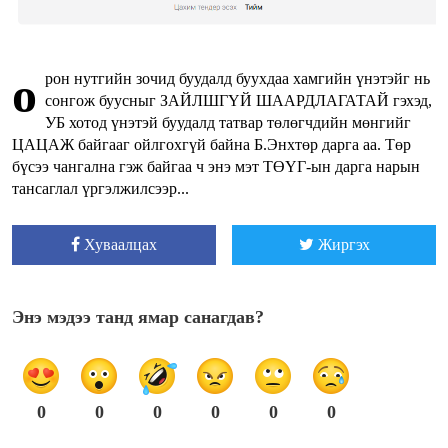
о
рон нутгийн зочид буудалд буухдаа хамгийн үнэтэйг нь
сонгож буусныг ЗАЙЛШГҮЙ ШААРДЛАГАТАЙ гэхэд,
УБ хотод үнэтэй буудалд татвар төлөгчдийн мөнгийг
ЦАЦАЖ байгааг ойлгохгүй байна Б.Энхтөр дарга аа. Төр
бүсээ чангална гэж байгаа ч энэ мэт ТӨҮГ-ын дарга нарын
тансаглал үргэлжилсээр...
Хуваалцах
Жиргэх
Энэ мэдээ танд ямар санагдав?
0
0
0
0
0
0