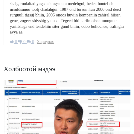
shalgaruulaltad yugaa ch ugsunuu medehgui, heden huntei ch
ursuldsunuu toolj chadahgui. 1987 ond tursun hun 2006 ond deed
surguuli tigsuj bhiin, 2006 onoos huviin kompaniin zahiral hiisen
gene, zugeer shivshig yumaa. Tegeed bid nariin olson munguur
yariltslaga end tendehiin siter guud bhiin, odoo boliochee, tsalingaa
avya aa.
0
0
0
Хариулах
Холбоотой мэдээ