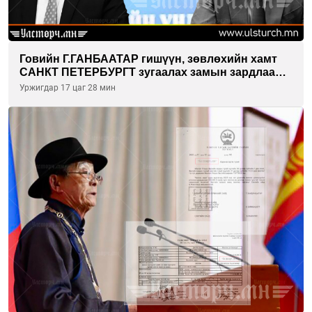
Говийн Г.ГАНБААТАР гишүүн, зөвлөхийн хамт
САНКТ ПЕТЕРБУРГТ зугаалах замын зардлаа
“ИНҮТ” ТӨХХК даажээ
Уржигдар 17 цаг 28 мин