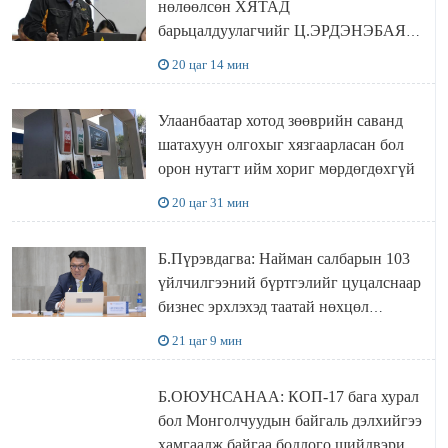
нөлөөлсөн ХЯТАД
барьцалдуулагчийг Ц.ЭРДЭНЭБАЯР
захирал дахин худалдаж авахаар
20 цаг 14 мин
болжээ
Улаанбаатар хотод зөөврийн саванд
шатахуун олгохыг хязгаарласан бол
орон нутагт ийм хориг мөрдөгдөхгүй
20 цаг 31 мин
Б.Пүрэвдагва: Найман салбарын 103
үйлчилгээний бүртгэлийг цуцалснаар
бизнес эрхлэхэд таатай нөхцөл
бүрдэнэ
21 цаг 9 мин
Б.ОЮУНСАНАА: КОП-17 бага хурал
бол Монголчуудын байгаль дэлхийгээ
хамгаалж байгаа бодлого шийдвэрийг