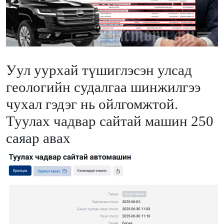
Уул уурхай түшиглэсэн улсад
геологийн судалгаа шинжилгээ
чухал гэдэг нь ойлгомжтой.
Туулах чадвар сайтай машин 250
саяар авах