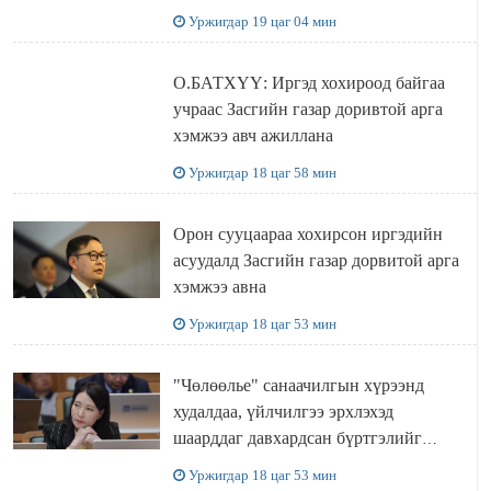
Уржигдар 19 цаг 04 мин
О.БАТХҮҮ: Иргэд хохироод байгаа
учраас Засгийн газар доривтой арга
хэмжээ авч ажиллана
Уржигдар 18 цаг 58 мин
Орон сууцаараа хохирсон иргэдийн
асуудалд Засгийн газар дорвитой арга
хэмжээ авна
Уржигдар 18 цаг 53 мин
"Чөлөөлье" санаачилгын хүрээнд
худалдаа, үйлчилгээ эрхлэхэд
шаарддаг давхардсан бүртгэлийг
хүчингүй болгох тогтоолын төслийг
Уржигдар 18 цаг 53 мин
баталлаа