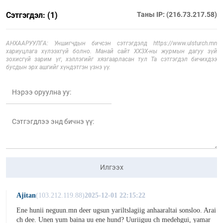
Сэтгэгдэл: (1)
Таны IP: (216.73.217.58)
АНХААРУУЛГА: Уншигчдын бичсэн сэтгэгдэлд https://www.ulsturch.mn
хариуцлага хүлээхгүй болно. Манай сайт ХХЗХ-ны журмын дагуу зүй
зохисгүй зарим үг, хэллэгийг хязгаарласан тул Та сэтгэгдэл бичихдээ
бусдын эрх ашгийг хүндэтгэн үзнэ үү.
Илгээх
Ajitan
(103.212.119.88)
2025-12-01 22:15:22
Ene hunii neguun.mn deer ugsun yariltslagiig anhaaraltai sonsloo. Arai
ch dee. Unen yum baina uu ene hund? Uuriiguu ch medehgui, yamar