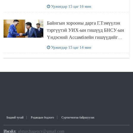
Уржигдар 15 цаг 16 мин
Байнгын хорооны дарга Г.Тэмүүлэн
тэргүүтэй УИХ-ын гишүүд БНСУ-ын
Үндэсний Ассамблейн гишүүдийг
хүлээн авч уулзав
Уржигдар 15 цаг 14 мин
Бидний тухай
Редакцын бодлого
Сурталчилгаа байршуулах
Имэйл:
ulsturchagency@gmail.com