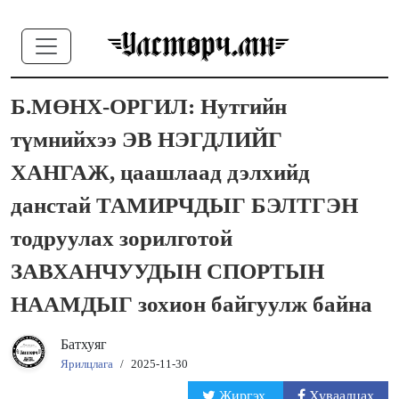
Б.МӨНХ-ОРГИЛ: Нутгийн
түмнийхээ ЭВ НЭГДЛИЙГ
ХАНГАЖ, цаашлаад дэлхийд
данстай ТАМИРЧДЫГ БЭЛТГЭН
тодруулах зорилготой
ЗАВХАНЧУУДЫН СПОРТЫН
НААМДЫГ зохион байгуулж байна
Батхуяг
Ярилцлага
/
2025-11-30
Жиргэх
Хуваалцах