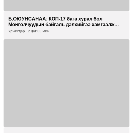
Б.ОЮУНСАНАА: КОП-17 бага хурал бол
Монголчуудын байгаль дэлхийгээ хамгаалж
байгаа бодлого шийдвэрийг ДЭЛХИЙД
Уржигдар 12 цаг 03 мин
СУРТАЛЧИЛАХ гол бодлого