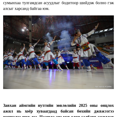
сумынхаа тулгамдсан асуудлыг бодитоор шийдэж болно гэж
алсыг харсанд байгаа юм.
Завхан аймгийн нутгийн зөвлөлийн 2025 оны онцлох
ажил нь хоёр хуваагдаад байсан бөхийн джвжээгээ
нэгтгэлээ шүү дээ. Цаашда энэ мэт олон салбарт ажиллах