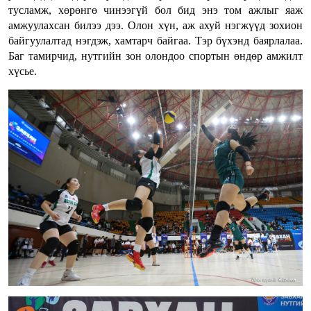
тусламж, хөрөнгө чинээгүй бол бид энэ том ажлыг яаж
амжуулахсан билээ дээ. Олон хүн, аж ахуй нэгжүүд зохион
байгуулалтад нэгдэж, хамтарч байгаа. Тэр бүхэнд баярлалаа.
Баг тамирчид, нутгийн зон олондоо спортын өндөр амжилт
хүсье.