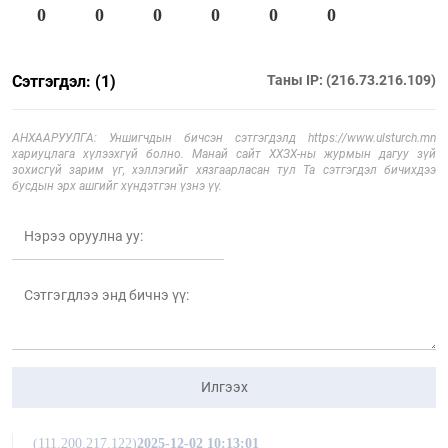
0
0
0
0
0
0
Сэтгэгдэл: (1)
Таны IP: (216.73.216.109)
АНХААРУУЛГА: Уншигчдын бичсэн сэтгэгдэлд https://www.ulsturch.mn
хариуцлага хүлээхгүй болно. Манай сайт ХХЗХ-ны журмын дагуу зүй
зохисгүй зарим үг, хэллэгийг хязгаарласан тул Та сэтгэгдэл бичихдээ
бусдын эрх ашгийг хүндэтгэн үзнэ үү.
Илгээх
(111.200.217.122)
2025-12-02 10:13:01