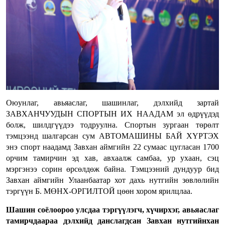
Оюунлаг, авьяаслаг, шашинлаг, дэлхийд зартай
ЗАВХАНЧУУДЫН СПОРТЫН ИХ НААДАМ эл өдрүүдэд
болж, шилдгүүдээ тодруулна. Спортын зургаан төрөлт
тэмцээнд шалгарсан сум АВТОМАШИНЫ БАЙ ХҮРТЭХ
энэ спорт наадамд Завхан аймгийн 22 сумаас цугласан 1700
орчим тамирчин эд хав, авхаалж самбаа, ур ухаан, сэц
мэргэнээ сорин өрсөлдөж байна. Тэмцээний дундуур бид
Завхан аймгийн Улаанбаатар хот дахь нутгийн зөвлөлийн
тэргүүн Б. МӨНХ-ОРГИЛТОЙ цөөн хором ярилцлаа.
Шашин соёлоороо улсдаа тэргүүлэгч, хүчирхэг, авьяаслаг
тамирчдаараа дэлхийд данслагдсан Завхан нутгийнхан