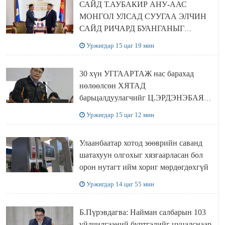
САЙД Т.АУБАКИР АНУ-ААС
МОНГОЛ УЛСАД СУУГАА ЭЛЧИН
САЙД РИЧАРД БУАНГАНЫГ
ХҮЛЭЭН АВЧ УУЛЗЛАА
Уржигдар 15 цаг 19 мин
30 хүн УГГААРТАЖ нас барахад
нөлөөлсөн ХЯТАД
барьцалдуулагчийг Ц.ЭРДЭНЭБАЯР
захирал дахин худалдаж авахаар
Уржигдар 15 цаг 12 мин
болжээ
Улаанбаатар хотод зөөврийн саванд
шатахуун олгохыг хязгаарласан бол
орон нутагт ийм хориг мөрдөгдөхгүй
Уржигдар 14 цаг 55 мин
Б.Пүрэвдагва: Найман салбарын 103
үйлчилгээний бүртгэлийг цуцалснаар