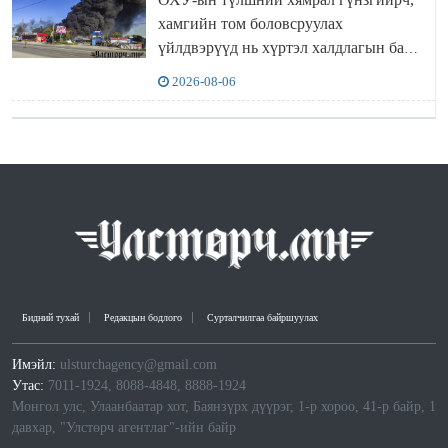
хамгийн том боловсруулах
үйлдвэрүүд нь хүртэл халдлагын бай
болов
2026-08-06
Бидний тухай
Редакцын бодлого
Сурталчилгаа байршуулах
Имэйл:
ulsturchagency@gmail.com
Утас:
7011-1924, 8088-4848, 8888-1924
Монгол улс, Улаанбаатар хот, Баянзүрх дүүрэг, 1-р хороо, 41-р байр, 1
давхар, "Улстөрч агентлаг"-ийн байр