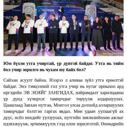
Юм бүхэн утга учиртай, үр дүнтэй байдаг. Утга нь тийм
бол учир зорилго нь чухам юу байх бол?
Сайхан асуулт байна. Нээрээ л аливаа зүйл утга ерөөлтэй
байдаг. Энэ тэмцээний гол утга учир нь нутаг орныхоо ард
иргэдийн ЭВ ЭЕИЙГ ЗАНГИДАХ, найрамдалт харилцааны
үр дүнд хүчирхэг тамирчдыг төрүүлж алдаршуулах.
Цаашлаад Завхан нутгаа, Монгол улсаа дэлхийд алларшуулах
тамирчдыг бэлтгэн гаргах явдал. Мөн удаан уулзаагүй ах
дүүс, нсйз нөхдийг уулзууоах, нутгийн зөвлөлийнхөө ажлыг
идэвхжүүлж, эрчимжүүлэх гээд олон зорилготой. Өнөөдрийн