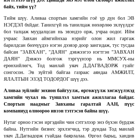
байх, тийм үү?
Тийм шүү. Аливаа спортын хамгийн гоё үр дүн бол ЭВ
НЭГДЭЛ бхйдаг. Танихгүй нь танилцаж нөхөрлөө эхлүүлдэг
бол талцаж муудалцсан нь эвэндээ орж, учраа оодог. Ийм
учраас Завхан аймгийнхаа нэрийг олон жил гаргаж
барилдсан бөхчүүдээ нэгэн дээвэр доор зангидаж, тус тусдаа
байсан "ЗАВХАН", "ДАЯН" дэвжээгээ нэгтгэн "ЗАВХАН
ДАЯН" Дэвжээ болгож тэргүүнээр нь ММСУХ-ны
ерөнхийлөгч, Тод манлай уяач Д.ДАГВАДОРЖ гуайг
сонгосон. Эв зүйтэй байгаа газраас аяндаа АМЖИЛТ,
ЯЛАЛТЫН ЭЗЭД ТОДОРДОГ шүү дээ.
Аливаа зүйлийг зохион байгуулж, өргөжүүлж хөгжүүлэхэд
хамгийн чухал нь түншлэл хамтын ажиллагаа байдаг.
Спортын наадмыг Завханы гаралтай ААН, пүүс
компаниуд олноороо ивээн тэтгэсэн байна шүү.
Нутаг орноо гэсэн иргэдийн чин сэтгэлээр энэ бүхэн бүрдэж
байна. Нутгийн бизнес эрхлэгчид, тэр дундаа Тод манлай
уяач Д.Дагвадорж гуайдаа баярлалаа. Өргөл барьц, хандив