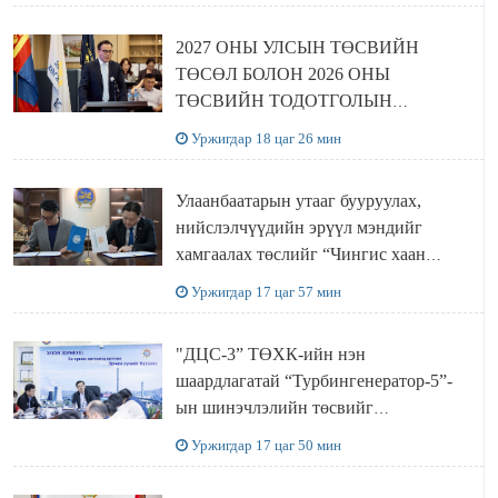
2027 ОНЫ УЛСЫН ТӨСВИЙН
ТӨСӨЛ БОЛОН 2026 ОНЫ
ТӨСВИЙН ТОДОТГОЛЫН
ТӨСЛИЙН ОЛОН НИЙТИЙН
Уржигдар 18 цаг 26 мин
ХЭЛЭЛЦҮҮЛЭГ БОЛЛОО
Улаанбаатарын утааг бууруулах,
нийслэлчүүдийн эрүүл мэндийг
хамгаалах төслийг “Чингис хаан
баялгийн сан нэгдэл” ХХК-тай
Уржигдар 17 цаг 57 мин
хамтран хэрэгжүүлнэ
"ДЦС-3” ТӨХК-ийн нэн
шаардлагатай “Турбингенератор-5”-
ын шинэчлэлийн төсвийг
шийдвэрлэхээр болов
Уржигдар 17 цаг 50 мин