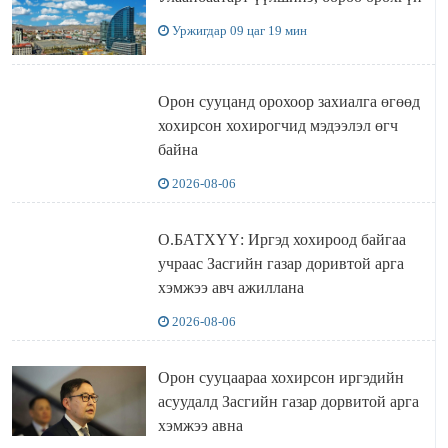
Уржигдар 09 цаг 19 мин
Орон сууцанд орохоор захиалга өгөөд
хохирсон хохирогчид мэдээлэл өгч
байна
2026-08-06
О.БАТХҮҮ: Иргэд хохироод байгаа
учраас Засгийн газар доривтой арга
хэмжээ авч ажиллана
2026-08-06
Орон сууцаараа хохирсон иргэдийн
асуудалд Засгийн газар дорвитой арга
хэмжээ авна