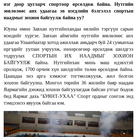
нэг доор цугларч спортоор өрсөлдөж байна. Нутгийн
зөвлөлөөс анх удаагаа эв нэгдлийн бэлгэлэл спортын
наадмыг зохион байгуулж байна уу?
Юуны өмнө Завхан нутгийнхандаа өвлийн тэргүүн сарын
мэндийг хүргэе. Завхан аймгийн нутгийн зөвлөлөөс анх
удаагаа Улаанбаатар хотод ажиллаж амьдарч буй 24 сумынхаа
иргэдийг уулзан учруулж, нөхөрсөгөөр өрсөлдөж шилдгээ
тодруулах СПОРТЫН ИХ НААДМЫГ ЗОХИОН
БАЙГУУЛЖ байна. Нутгийнхан минь маш идэвхтэй
оролцож, 1700 орчим хүн шилдгийн төлөө өрсөлдөж байна.
Цаашдаа энэ арга хэмжээг тогтмолжуулж, жил болгон
зохион байгуулна. Монгол төрийн 36 жилийн баяр наадам
Яармагийн дэнжид зохион байгуулагдаж байсан утгыг бодож
бид Яармаг дахь "БУЯНТ-УХАА" Спорт ордныг сонгож энд
тэмцээнээ явуулж байгаа юм.