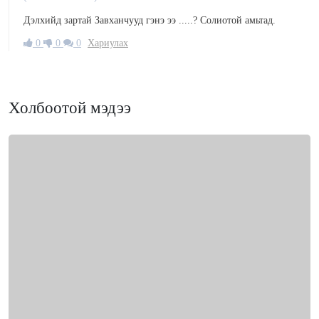
Дэлхийд зартай Завханчууд гэнэ ээ .....? Солиотой амьтад.
0
0
0
Хариулах
Холбоотой мэдээ