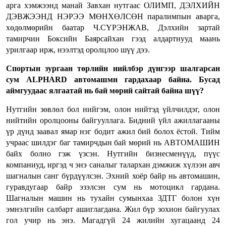
арга хэмжээнд манай Завхан нутгаас ОЛИМП, ДЭЛХИЙН
ДЭВЖЭЭНД НЭРЭЭ МӨНХӨЛСӨН паралимпын аварга,
хөдөлмөрийн баатар Ч.СҮРЭНЖАВ, Дэлхийн зартай
тамирчин Боксийн Баярсайхан гээд алдартнууд маань
урилгаар ирж, нээлтэд оролцлоо шүү дээ.
Спортын зургаан төрлийн нийлбэр дүнгээр шалгарсан
сум ALPHARD автомашмн гардахаар байна. Бусад
аймгуудаас ялгаатай нь бай мөрий сайтай байна шүү?
Нутгийн зөвлөл бол нийгэм, олон нийтэд үйлчилдэг, олон
нийтийн оролцооны байгууллага. Бидний үйл ажиллагааны
үр дүнд заавал ямар нэг бодит ажил бий болох ёстой. Тийм
учраас шилдэг баг тамирчдын бай мөрий нь АВТОМАШИН
байх болно гэж үзсэн. Нутгийн бизнесменүүд, пүүс
компаниуд, иргэд ч энэ саналыг талархан дэмжиж хүлээн авч
шагналын санг бүрдүүлсэн. Эхний хоёр байр нь автомашин,
гуравдугаар байр эзэлсэн сум нь мотоцикл гардана.
Шагналын машин нь тухайн сумынхаа ЗДТГ болон хүн
эмнэлгийн салбарт ашиглагдана. Жил бүр зохион байгуулах
гол учир нь энэ. Магадгүй 24 жилийн хугацаанд 24