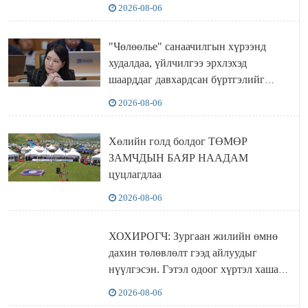
2026-08-06
"Чөлөөлье" санаачилгын хүрээнд
худалдаа, үйлчилгээ эрхлэхэд
шаарддаг давхардсан бүртгэлийг
хүчингүй болгох тогтоолын төслийг
2026-08-06
баталлаа
Хөлийн голд болдог ТӨМӨР
ЗАМЧДЫН БАЯР НААДАМ
цуцлагдлаа
2026-08-06
ХОХИРОГЧ: Зургаан жилийн өмнө
дахин төлөвлөлт гээд айлуудыг
нүүлгэсэн. Гэтэл одоог хүртэл хашаа
байшин ч байхгүй, орон сууц ч
2026-08-06
байхгүй хаана амьдрахаа мэдэхгүй явж