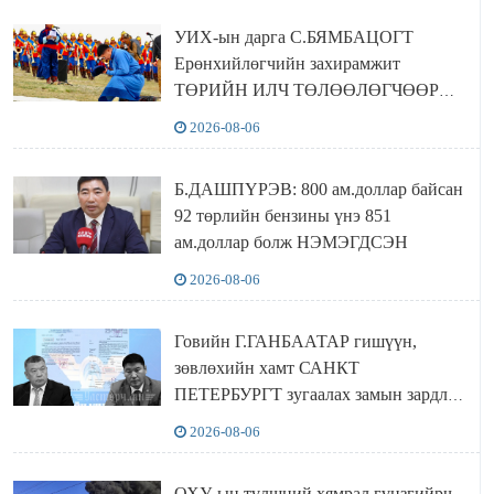
байна
УИХ-ын дарга С.БЯМБАЦОГТ
Ерөнхийлөгчийн захирамжит
ТӨРИЙН ИЛЧ ТӨЛӨӨЛӨГЧӨӨР
Сутай хайрханы тахилгад оролцжээ
2026-08-06
Б.ДАШПҮРЭВ: 800 ам.доллар байсан
92 төрлийн бензины үнэ 851
ам.доллар болж НЭМЭГДСЭН
2026-08-06
Говийн Г.ГАНБААТАР гишүүн,
зөвлөхийн хамт САНКТ
ПЕТЕРБУРГТ зугаалах замын зардлаа
“ИНҮТ” ТӨХХК даажээ
2026-08-06
ОХУ-ын түлшний хямрал гүнзгийрч,