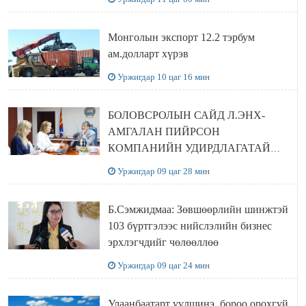
Монголын экспорт 12.2 тэрбум
ам.долларт хүрэв
Уржигдар 10 цаг 16 мин
БОЛОВСРОЛЫН САЙД Л.ЭНХ-
АМГАЛАН ПИЙРСОН
КОМПАНИЙН УДИРДЛАГАТАЙ
УУЛЗЛАА
Уржигдар 09 цаг 28 мин
Б.Сэмжидмаа: Зөвшөөрлийн шинжтэй
103 бүртгэлээс нийслэлийн бизнес
эрхлэгчдийг чөлөөллөө
Уржигдар 09 цаг 24 мин
Улаанбаатарт үүлшинэ, бороо орохгүй