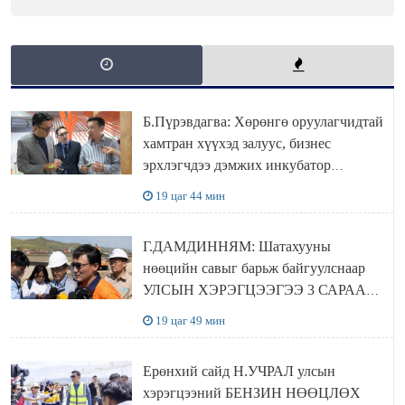
Б.Пүрэвдагва: Хөрөнгө оруулагчидтай
хамтран хүүхэд залуус, бизнес
эрхлэгчдээ дэмжих инкубатор
төвүүдийг хотын захын хорооллуудад
19 цаг 44 мин
байгуулна
Г.ДАМДИННЯМ: Шатахууны
нөөцийн савыг барьж байгуулснаар
УЛСЫН ХЭРЭГЦЭЭГЭЭ 3 САРААР
НӨӨЦЛӨДӨГ болно
19 цаг 49 мин
Ерөнхий сайд Н.УЧРАЛ улсын
хэрэгцээний БЕНЗИН НӨӨЦЛӨХ