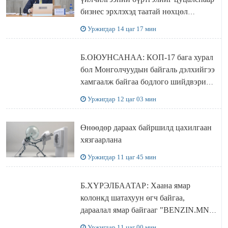
бизнес эрхлэхэд таатай нөхцөл
бүрдэнэ
Уржигдар 14 цаг 17 мин
Б.ОЮУНСАНАА: КОП-17 бага хурал
бол Монголчуудын байгаль дэлхийгээ
хамгаалж байгаа бодлого шийдвэрийг
ДЭЛХИЙД СУРТАЛЧИЛАХ гол
Уржигдар 12 цаг 03 мин
бодлого
Өнөөдөр дараах байршилд цахилгаан
хязгаарлана
Уржигдар 11 цаг 45 мин
Б.ХҮРЭЛБААТАР: Хаана ямар
колонкд шатахуун өгч байгаа,
дараалал ямар байгааг "BENZIN.MN”
сайтаас харах боломжтой
Уржигдар 11 цаг 00 мин