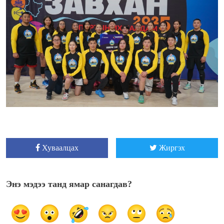
Хуваалцах
Жиргэх
Энэ мэдээ танд ямар санагдав?