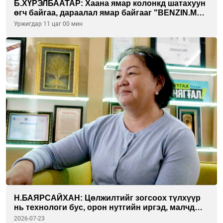
Б.ХҮРЭЛБААТАР: Хаана ямар колонкд шатахуун
өгч байгаа, дараалал ямар байгааг "BENZIN.MN”
сайтаас харах боломжтой
Уржигдар 11 цаг 00 мин
Н.БАЯРСАЙХАН: Цөлжилтийг зогсоох түлхүүр
нь технологи бус, орон нутгийн иргэд, малчдын
оролцоо
2026-07-23