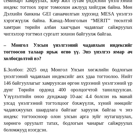
семинарт хамруулах, хоёр жил тутам үндэсний үнэлгээний
индекс тогтоох зэрэг томоохон ажлууд хийгдэж байна. Мөн
Дэлхийн банкны GEI санаачилгын хүрээнд MESA үнэлгээ
хэрэгжүүлж байна. Канад–Монголын “MERIT” төсөлтэй
хамтран төрийн албан хаагчдын чадавхыг сайжруулах
чиглэлээр тогтмол сургалт зохион байгуулж байгаа.
– Монгол Улсын үнэлгээний чадавхын индексийг
тогтоосон талаар ярьж өгнө үү. Энэ үнэлгээ ямар ач
холбогдолтой вэ?
Б.Золбоо: 2025 онд Монгол Улсын хөгжлийн бодлогын
үнэлгээний чадавхын индексийг анх удаа тогтоолоо. Нийт
146 байгууллагыг хамруулсан өргөн хүрээний үнэлгээний үр
дүнг Төрийн ордонд 400 оролцогчтой танилцуулсан.
Үзүүлэлтийн оноо дунджаар 10-аас 4.4 болсон нь манай
улсад үнэлгээний тогтолцоог бэхжүүлэх, хүний нөөцийг
чадавхжуулах шаардлага байгааг харуулж байгаа ч энэ
индекс тогтоосноор олон улсын арга зүйг нутагшуулах,
хөрөнгө оруулалт татах, бодлогын чанарыг сайжруулах
боломжууд нээгдсэн.