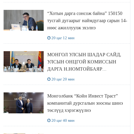
“Хотын дарга сонсож байна” 150150
тусгай дугаарыг наймдугаар сарын 14-
нөөс ажиллуулж эхэлнэ
20 цаг 12 мин
МОНГОЛ УЛСЫН ШАДАР САЙД,
УЛСЫН ОНЦГОЙ КОМИССЫН
ДАРГА Н.НОМТОЙБАЯР
ӨМНӨГОВЬ АЙМАГТ
20 цаг 20 мин
АЖИЛЛАЛАА
Монголбанк “Койн Инвест Траст”
компанитай дурсгалын зоосны шинэ
төслүүд хэрэгжүүлнэ
20 цаг 40 мин