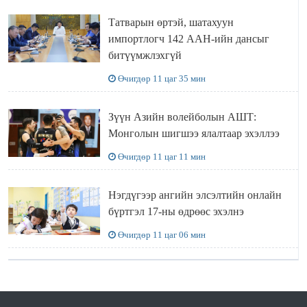
Татварын өртэй, шатахуун
импортлогч 142 ААН-ийн дансыг
битүүмжлэхгүй
Өчигдөр 11 цаг 35 мин
Зүүн Азийн волейболын АШТ:
Монголын шигшээ ялалтаар эхэллээ
Өчигдөр 11 цаг 11 мин
Нэгдүгээр ангийн элсэлтийн онлайн
бүртгэл 17-ны өдрөөс эхэлнэ
Өчигдөр 11 цаг 06 мин