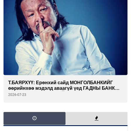
Т.БАЯРХҮҮ: Ерөнхий сайд МОНГОЛБАНКИЙГ
өөрийнхөө мэдэлд аваагүй үед ГАДНЫ БАНК
ОРЖ ИРЭХ БОЛОМЖГҮЙ
2026-07-23