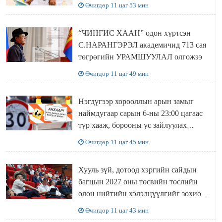
Өчигдөр 11 цаг 53 мин
“ЧИНГИС ХААН” одон хүртсэн
С.НАРАНГЭРЭЛ академичид 713 сая
төгрөгийн УРАМШУУЛАЛ олгожээ
Өчигдөр 11 цаг 49 мин
Нэгдүгээр хорооллын арын замыг
наймдугаар сарын 6-ны 23:00 цагаас
түр хааж, борооны ус зайлуулах
шугамын хөндлөн сэтэлгээ хийнэ
Өчигдөр 11 цаг 45 мин
Хууль зүй, дотоод хэргийн сайдын
багцын 2027 оны төсвийн төслийн
олон нийтийн хэлэлцүүлгийг зохион
байгууллаа
Өчигдөр 11 цаг 43 мин