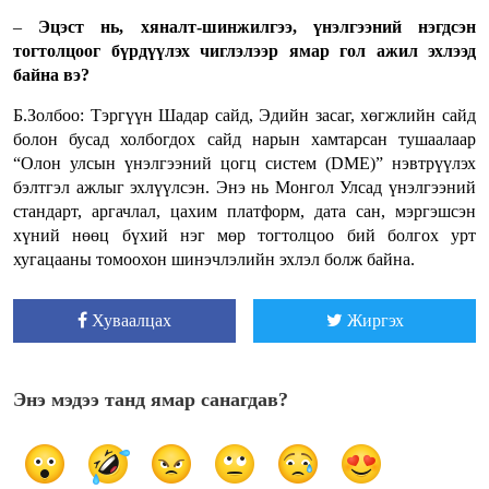
–
Эцэст нь, хяналт-шинжилгээ, үнэлгээний нэгдсэн
тогтолцоог бүрдүүлэх чиглэлээр ямар гол ажил эхлээд
байна вэ?
Б.Золбоо: Тэргүүн Шадар сайд, Эдийн засаг, хөгжлийн сайд
болон бусад холбогдох сайд нарын хамтарсан тушаалаар
“Олон улсын үнэлгээний цогц систем (DME)” нэвтрүүлэх
бэлтгэл ажлыг эхлүүлсэн. Энэ нь Монгол Улсад үнэлгээний
стандарт, аргачлал, цахим платформ, дата сан, мэргэшсэн
хүний нөөц бүхий нэг мөр тогтолцоо бий болгох урт
хугацааны томоохон шинэчлэлийн эхлэл болж байна.
Хуваалцах
Жиргэх
Энэ мэдээ танд ямар санагдав?