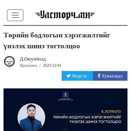
Төрийн бодлогын хэрэгжилтийг
үнэлэх шинэ тогтолцоо
Д.Оюунболд
Ярилцлага
/
2025-12-01
Жиргэх
Хуваалцах