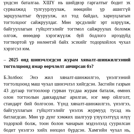
үндсэн баталгаа. ХШҮ нь шийдвэр гаргалтыг бодит эх
сурвалжид тулгуурлуулаж, нөөцийн үр ашиггүй
зарцуулалтыг бууруулж, ил тод байдал, хариуцлагын
тогтолцоог сайжруулдаг. Мөн эрсдэлийг эрт илрүүлж,
байгууллагын гүйцэтгэлийг тогтмол сайжруулах боломж
олгож, өнөөдөр хэрэгжүүлж буй бодлого ирээдүйд
тогтвортой үр нөлөөтэй байх эсэхийг тодорхойлох чухал
хэрэгсэл юм.
–
2025 онд шинэчлэгдсэн журам хяналт-шинжилгээний
тогтолцоонд ямар өөрчлөлт авчирсан бэ?
Б.Золбоо: Энэ жил хяналт-шинжилгээ, үнэлгээний
тогтолцоонд маш чухал шинэчлэл хийгдсэн. Засгийн газрын
43 дугаар тогтоолоор гурван тусдаа журам баталж, өмнөх
олон тогтоолын давхардлыг арилган, нэг мөр ойлголт,
стандарт бий болгосон. Үүнд хяналт-шинжилгээ, үнэлгээ,
байгууллагын гүйцэтгэлийг үнэлэх журмууд тусад нь
батлагдсан. Мөн үр дүнг хэмжих шалгуур үзүүлэлтүүд илүү
тодорхой болж, тоон болон чанарын мэдээлэлд суурилсан
бодит үнэлгээ хийх нөхцөл бүрдсэн. Хамгийн чухал нь,