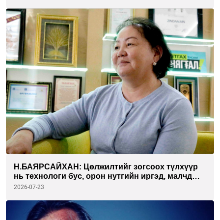
Н.БАЯРСАЙХАН: Цөлжилтийг зогсоох түлхүүр
нь технологи бус, орон нутгийн иргэд, малчдын
оролцоо
2026-07-23