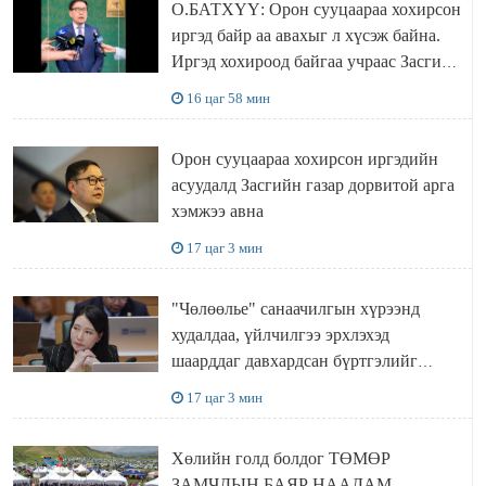
О.БАТХҮҮ: Орон сууцаараа хохирсон
иргэд байр аа авахыг л хүсэж байна.
Иргэд хохироод байгаа учраас Засгийн
газар доривтой арга хэмжээ авч
16 цаг 58 мин
ажиллана
Орон сууцаараа хохирсон иргэдийн
асуудалд Засгийн газар дорвитой арга
хэмжээ авна
17 цаг 3 мин
"Чөлөөлье" санаачилгын хүрээнд
худалдаа, үйлчилгээ эрхлэхэд
шаарддаг давхардсан бүртгэлийг
хүчингүй болгох тогтоолын төслийг
17 цаг 3 мин
баталлаа
Хөлийн голд болдог ТӨМӨР
ЗАМЧДЫН БАЯР НААДАМ