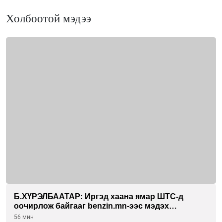
Холбоотой мэдээ
Б.ХҮРЭЛБААТАР: Иргэд хаана ямар ШТС-д
оочирлож байгааг benzin.mn-ээс мэдэх
боломжтой
56 мин