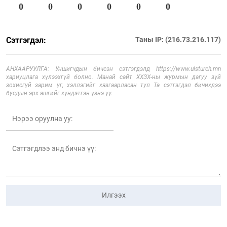
0
0
0
0
0
0
Сэтгэгдэл:
Таны IP: (216.73.216.117)
АНХААРУУЛГА: Уншигчдын бичсэн сэтгэгдэлд https://www.ulsturch.mn
хариуцлага хүлээхгүй болно. Манай сайт ХХЗХ-ны журмын дагуу зүй
зохисгүй зарим үг, хэллэгийг хязгаарласан тул Та сэтгэгдэл бичихдээ
бусдын эрх ашгийг хүндэтгэн үзнэ үү.
Илгээх