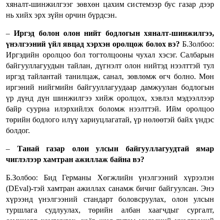
хяналт-шинжилгээг зөвхөн цахим системээр бус газар дээр
нь хийх эрх зүйн орчин бүрдсэн.
–
Иргэд болон олон нийт бодлогын хяналт-шинжилгээ,
үнэлгээний үйл явцад хэрхэн оролцож болох вэ?
Б.Золбоо:
Иргэдийн оролцоо бол тогтолцооны чухал хэсэг. Салбарын
байгууллагуудын тайлан, дүгнэлт олон нийтэд нээлттэй тул
иргэд тайлантай танилцаж, санал, зөвлөмж өгч болно. Мөн
иргэний нийгмийн байгууллагуудаар дамжуулан бодлогын
үр дүнд дүн шинжилгээ хийж оролцох, хэвлэл мэдээллээр
байр сууриа илэрхийлэх боломж нээлттэй. Ийм оролцоо
төрийн бодлого илүү хариуцлагатай, үр нөлөөтэй байх үндэс
болдог.
–
Танай газар олон улсын байгууллагуудтай ямар
чиглэлээр хамтран ажиллаж байна вэ?
Б.Золбоо: Бид Германы Хөгжлийн үнэлгээний хүрээлэн
(DEval)-тэй хамтран ажиллах санамж бичиг байгуулсан. Энэ
хүрээнд үнэлгээний стандарт боловсруулах, олон улсын
туршлага судлуулах, төрийн албан хаагчдыг сургалт,