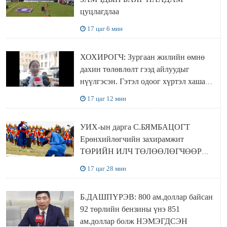
цуцлагдлаа
17 цаг 6 мин
ХОХИРОГЧ: Зургаан жилийн өмнө
дахин төлөвлөлт гээд айлуудыг
нүүлгэсэн. Гэтэл одоог хүртэл хашаа
байшин ч байхгүй, орон сууц ч
17 цаг 12 мин
байхгүй хаана амьдрахаа мэдэхгүй явж
байна
УИХ-ын дарга С.БЯМБАЦОГТ
Ерөнхийлөгчийн захирамжит
ТӨРИЙН ИЛЧ ТӨЛӨӨЛӨГЧӨӨР
Сутай хайрханы тахилгад оролцжээ
17 цаг 28 мин
Б.ДАШПҮРЭВ: 800 ам.доллар байсан
92 төрлийн бензины үнэ 851
ам.доллар болж НЭМЭГДСЭН