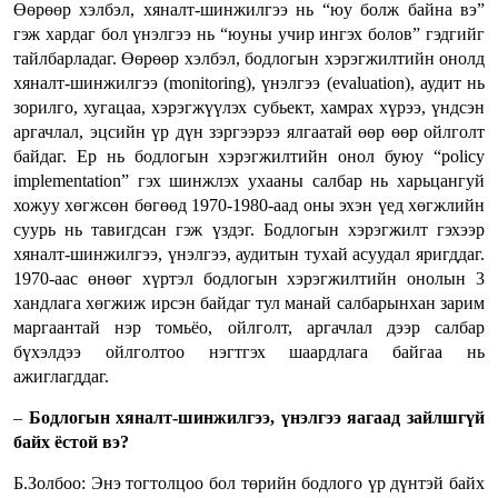
Өөрөөр хэлбэл, хяналт-шинжилгээ нь “юу болж байна вэ”
гэж хардаг бол үнэлгээ нь “юуны учир ингэх болов” гэдгийг
тайлбарладаг. Өөрөөр хэлбэл, бодлогын хэрэгжилтийн онолд
хяналт-шинжилгээ (monitoring), үнэлгээ (evaluation), аудит нь
зорилго, хугацаа, хэрэгжүүлэх субьект, хамрах хүрээ, үндсэн
аргачлал, эцсийн үр дүн зэргээрээ ялгаатай өөр өөр ойлголт
байдаг. Ер нь бодлогын хэрэгжилтийн онол буюу “policy
implementation” гэх шинжлэх ухааны салбар нь харьцангуй
хожуу хөгжсөн бөгөөд 1970-1980-аад оны эхэн үед хөгжлийн
суурь нь тавигдсан гэж үздэг. Бодлогын хэрэгжилт гэхээр
хяналт-шинжилгээ, үнэлгээ, аудитын тухай асуудал яригддаг.
1970-аас өнөөг хүртэл бодлогын хэрэгжилтийн онолын 3
хандлага хөгжиж ирсэн байдаг тул манай салбарынхан зарим
маргаантай нэр томьёо, ойлголт, аргачлал дээр салбар
бүхэлдээ ойлголтоо нэгтгэх шаардлага байгаа нь
ажиглагддаг.
–
Бодлогын хяналт-шинжилгээ, үнэлгээ яагаад зайлшгүй
байх ёстой вэ?
Б.Золбоо: Энэ тогтолцоо бол төрийн бодлого үр дүнтэй байх