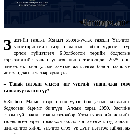
З
асгийн газрын Хяналт хэрэгжүүлэх газрын Үнэлгээ,
мониторингийн газрын даргын албан үүргийг түр
орлон гүйцэтгэгч Б.Золбоотой төрийн бодлогын
хэрэгжилтийг хянан үнэлэх шинэ тогтолцоо, 2025 оны
шинэчлэл, олон улсын хамтын ажиллагаа болон цаашдын
чиг хандлагын талаар ярилцлаа.
–
Танай газрын үндсэн чиг үүргийг уншигчдад товч
танилцуулж өгнө үү?
Б.Золбоо: Манай газрын гол үүрэг бол улсын хөгжлийн
бодлогын баримт бичгүүд, Алсын хараа 2050, Засгийн
газрын үйл ажиллагааны хөтөлбөр, Улсын хөгжлийн жилийн
төлөвлөгөө зэрэг томоохон бодлогын хэрэгжилтэд хяналт-
шинжилгээ хийж, үнэлгээ өгөх, үр дүнг нэгтгэж тайлагнах