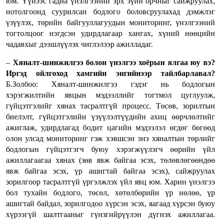
юм. Үүнээс гадна үнэлгээний эрх зүйн орчныг сайжруулах,
нотолгоонд суурилсан бодлого боловсруулахад дэмжлэг
үзүүлэх, төрийн байгууллагуудын мониторинг, үнэлгээний
тогтолцоог нэгдсэн удирдлагаар хангах, хүний нөөцийн
чадавхыг дээшлүүлэх чиглэлээр ажилладаг.
–
Хяналт-шинжилгээ болон үнэлгээ хоёрын ялгаа юу вэ?
Иргэд ойлгоход хамгийн энгийнээр тайлбарлавал?
Б.Золбоо: Хяналт-шинжилгээ гэдэг нь бодлогын
хэрэгжилтийн явцын мэдээллийг тогтмол цуглуулж,
гүйцэтгэлийг хянах тасралтгүй процесс. Төсөв, зорилтын
биелэлт, гүйцэтгэлийн үзүүлэлтүүдийн ахиц өөрчлөлтийг
ажиглаж, удирдлагад бодит цагийн мэдээлэл өгдөг бөгөөд
олон улсад мониторинг гэж хэвшсэн энэ хяналтын төрлийг
бодлогын гүйцэтгэгч буюу хэрэгжүүлэгч өөрийн үйл
ажиллагаагаа хянах (зөв явж байгаа эсэх, төлөвлөгөөндөө
явж байгаа эсэх, үр ашигтай байгаа эсэх), сайжруулах
зорилгоор тасралтгүй үргэлжлэх үйл явц юм. Харин үнэлгээ
бол тухайн бодлого, төсөл, хөтөлбөрийн үр нөлөө, үр
ашигтай байдал, зорилгодоо хүрсэн эсэх, яагаад хүрсэн буюу
хүрээгүй шалтгааныг гүнзгийрүүлэн дүгнэх ажиллагаа.