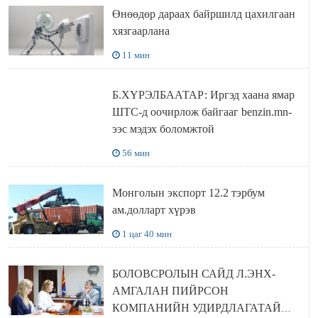
Өнөөдөр дараах байршилд цахилгаан
хязгаарлана
11 мин
Б.ХҮРЭЛБААТАР: Иргэд хаана ямар
ШТС-д оочирлож байгааг benzin.mn-
ээс мэдэх боломжтой
56 мин
Монголын экспорт 12.2 тэрбум
ам.долларт хүрэв
1 цаг 40 мин
БОЛОВСРОЛЫН САЙД Л.ЭНХ-
АМГАЛАН ПИЙРСОН
КОМПАНИЙН УДИРДЛАГАТАЙ