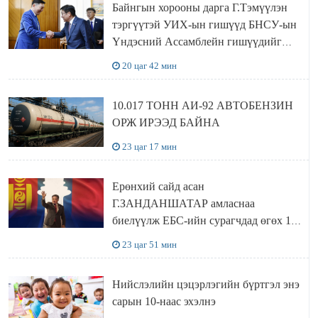
Байнгын хорооны дарга Г.Тэмүүлэн
тэргүүтэй УИХ-ын гишүүд БНСУ-ын
Үндэсний Ассамблейн гишүүдийг
хүлээн авч уулзав
20 цаг 42 мин
10.017 ТОНН АИ-92 АВТОБЕНЗИН
ОРЖ ИРЭЭД БАЙНА
23 цаг 17 мин
Ерөнхий сайд асан
Г.ЗАНДАНШАТАР амласнаа
биелүүлж ЕБС-ийн сурагчдад өгөх 10.
МЯНГАН ШАТРАА хүлээн авчээ
23 цаг 51 мин
Нийслэлийн цэцэрлэгийн бүртгэл энэ
сарын 10-наас эхэлнэ