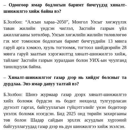
–
Одоогоор ямар бодлогын баримт бичгүүдэд хяналт-
шинжилгээ хийж байна вэ?
Б.Золбоо: “Алсын хараа–2050”, Монгол Улсыг хөгжүүлэх
таван жилийн үндсэн чиглэл, Засгийн газрын үйл
ажиллагааны хөтөлбөр, Улсын хөгжлийн жилийн төлөвлөгөө
гэх мэт томоохон бодлогын баримт бичгүүдийн 13 мянга
гаруй арга хэмжээ, хууль тогтоомж, тогтоол шийдвэрийн 28
мянга гаруй заалтын хэрэгжилтэд хяналт-шинжилгээ хийж,
тайланг Засгийн газрын хуралдаан болон УИХ-ын чуулганд
танилцуулж байна.
–
Хяналт-шинжилгээг газар дээр нь хийдэг болсныг та
дурдлаа. Энэ ямар давуу талтай вэ?
Б.Золбоо: Шинэ журмаар газар дээрх хяналт-шинжилгээ
хийх боломж бүрдсэн нь бодит нөхцөлд тулгуурласан
дүгнэлт гаргах, байгууллагын гүйцэтгэлийг үнэн бодитоор
үнэлэх боломж нээгдсэн. Бид 2025 онд төрийн захиргааны
төв болон Шадар сайдын эрхлэх асуудлын хүрээний
байгууллагуудад газар дээр нь дүн шинжилгээ хийж эхэлсэн.