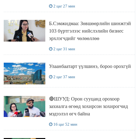
УУЛЗЛАА
2 цаг 27 мин
Б.Сэмжидмаа: Зөвшөөрлийн шинжтэй
103 бүртгэлээс нийслэлийн бизнес
эрхлэгчдийг чөлөөллөө
2 цаг 31 мин
Улаанбаатарт үүлшинэ, бороо орохгүй
2 цаг 37 мин
🔴ШУУД: Орон сууцанд орохоор
захиалга өгөөд хохирсон хохирогчид
мэдээлэл өгч байна
16 цаг 52 мин