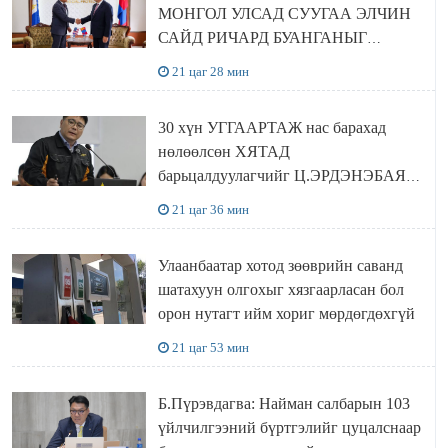
МОНГОЛ УЛСАД СУУГАА ЭЛЧИН
САЙД РИЧАРД БУАНГАНЫГ
ХҮЛЭЭН АВЧ УУЛЗЛАА
21 цаг 28 мин
30 хүн УГГААРТАЖ нас барахад
нөлөөлсөн ХЯТАД
барьцалдуулагчийг Ц.ЭРДЭНЭБАЯР
захирал дахин худалдаж авахаар
21 цаг 36 мин
болжээ
Улаанбаатар хотод зөөврийн саванд
шатахуун олгохыг хязгаарласан бол
орон нутагт ийм хориг мөрдөгдөхгүй
21 цаг 53 мин
Б.Пүрэвдагва: Найман салбарын 103
үйлчилгээний бүртгэлийг цуцалснаар