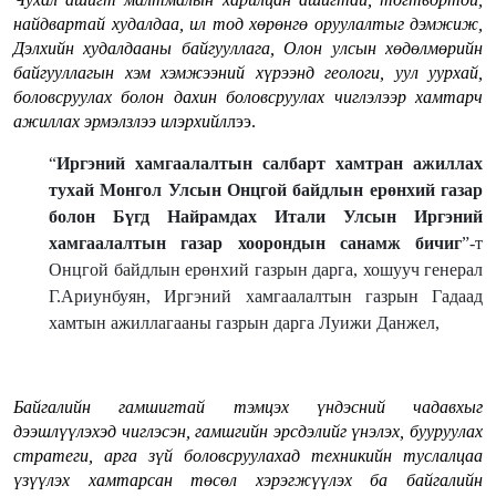
найдвартай худалдаа, ил тод хөрөнгө оруулалтыг дэмжиж,
Дэлхийн худалдааны байгууллага, Олон улсын хөдөлмөрийн
байгууллагын хэм хэмжээний хүрээнд геологи, уул уурхай,
боловсруулах болон дахин боловсруулах чиглэлээр хамтарч
ажиллах эрмэлзлээ илэрхийл
лээ.
“
Иргэний хамгаалалтын салбарт хамтран ажиллах
тухай Монгол Улсын Онцгой байдлын ерөнхий газар
болон Бүгд Найрамдах Итали Улсын Иргэний
хамгаалалтын газар хоорондын санамж бичиг
”-т
Онцгой байдлын ерөнхий газрын дарга, хошууч генерал
Г.Ариунбуян, Иргэний хамгаалалтын газрын Гадаад
хамтын ажиллагааны газрын дарга Луижи Данжел,
Байгалийн гамшигтай тэмцэх үндэсний чадавхыг
дээшлүүлэхэд чиглэсэн, гамшгийн эрсдэлийг үнэлэх, бууруулах
стратеги, арга зүй боловсруулахад техникийн туслалцаа
үзүүлэх хамтарсан төсөл хэрэгжүүлэх ба байгалийн