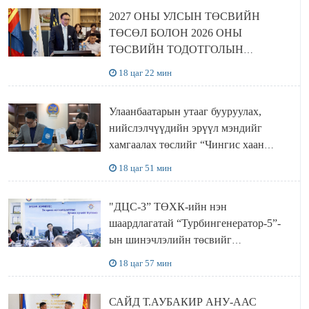
2027 ОНЫ УЛСЫН ТӨСВИЙН
ТӨСӨЛ БОЛОН 2026 ОНЫ
ТӨСВИЙН ТОДОТГОЛЫН
ТӨСЛИЙН ОЛОН НИЙТИЙН
18 цаг 22 мин
ХЭЛЭЛЦҮҮЛЭГ БОЛЛОО
Улаанбаатарын утааг бууруулах,
нийслэлчүүдийн эрүүл мэндийг
хамгаалах төслийг “Чингис хаан
баялгийн сан нэгдэл” ХХК-тай
18 цаг 51 мин
хамтран хэрэгжүүлнэ
"ДЦС-3” ТӨХК-ийн нэн
шаардлагатай “Турбингенератор-5”-
ын шинэчлэлийн төсвийг
шийдвэрлэхээр болов
18 цаг 57 мин
САЙД Т.АУБАКИР АНУ-ААС