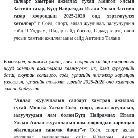
салбарт хамтран ажиллах тухай Монгол Улсын
Засгийн газар, Бүгд Найрамдах Итали Улсын Засгийн
газар хоорондын 2025-2028 онд хэрэгжүүлэх
хөтөлбөр
”-т Соёл, спорт, аялал жуулчлал, залуучуудын
сайд Ч.Ундрам, Шадар сайд бөгөөд Гадаад хэрэг, олон
улсын хамтын ажиллагааны сайд Антонио Таяани
Боловсрол, шинжлэх ухаан, соёл, спортын салбар хоорондын
шууд хамтын ажиллагааг хөгжүүлж, их, дээд сургуулийн
багш, оюутан солилцоо, соёл, урлагийн чиглэлээр харилцан
үзэсгэлэн, урлагийн тоглолт зэргийг
2025-2028
онд хамтран
зохион байгуулна.
“Аялал жуулчлалын салбарт хамтран ажиллах
тухай Монгол Улсын Соёл, спорт, аялал жуулчлал,
залуучуудын яам болон Бүгд Найрамдах Итали
Улсын Аялал жуулчлалын яам хоорондын харилцан
ойлголцлын санамж бичиг
”-т Соёл, спорт, аялал
жуулчлал, залуучуудын сайд Ч.Ундрам, Аялал