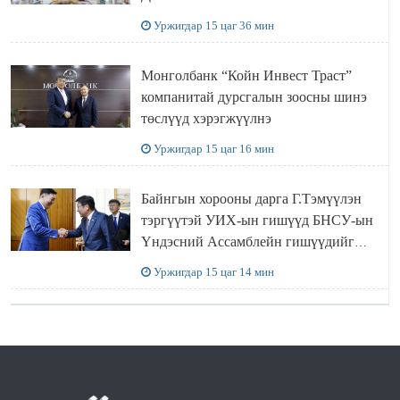
ӨМНӨГОВЬ АЙМАГТ
Уржигдар 15 цаг 36 мин
АЖИЛЛАЛАА
Монголбанк “Койн Инвест Траст”
компанитай дурсгалын зоосны шинэ
төслүүд хэрэгжүүлнэ
Уржигдар 15 цаг 16 мин
Байнгын хорооны дарга Г.Тэмүүлэн
тэргүүтэй УИХ-ын гишүүд БНСУ-ын
Үндэсний Ассамблейн гишүүдийг
хүлээн авч уулзав
Уржигдар 15 цаг 14 мин