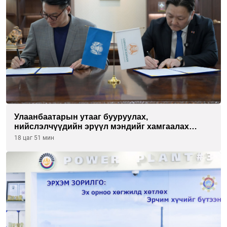
Улаанбаатарын утааг бууруулах,
нийслэлчүүдийн эрүүл мэндийг хамгаалах
төслийг “Чингис хаан баялгийн сан нэгдэл” ХХК-
18 цаг 51 мин
тай хамтран хэрэгжүүлнэ