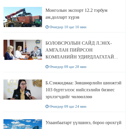
Монголын экспорт 12.2 тэрбум
ам.долларт хүрэв
Өчигдөр 10 цаг 16 мин
БОЛОВСРОЛЫН САЙД Л.ЭНХ-
АМГАЛАН ПИЙРСОН
КОМПАНИЙН УДИРДЛАГАТАЙ
УУЛЗЛАА
Өчигдөр 09 цаг 28 мин
Б.Сэмжидмаа: Зөвшөөрлийн шинжтэй
103 бүртгэлээс нийслэлийн бизнес
эрхлэгчдийг чөлөөллөө
Өчигдөр 09 цаг 24 мин
Улаанбаатарт үүлшинэ, бороо орохгүй