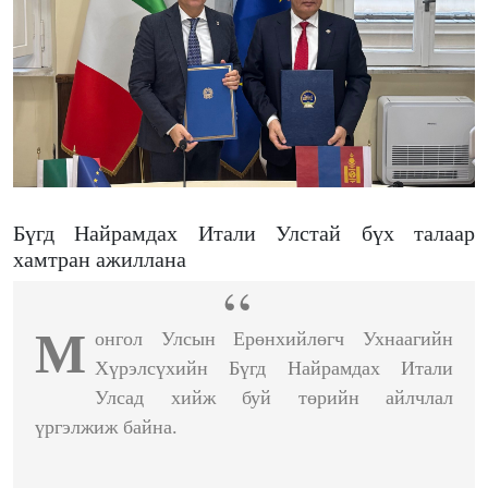
Бүгд Найрамдах Итали Улстай бүх талаар
хамтран ажиллана
М
онгол Улсын Ерөнхийлөгч Ухнаагийн
Хүрэлсүхийн Бүгд Найрамдах Итали
Улсад хийж буй төрийн айлчлал
үргэлжиж байна.