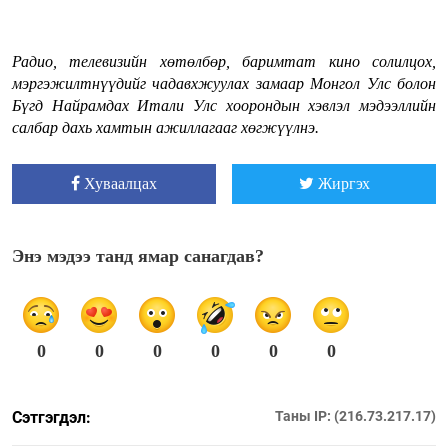
Радио, телевизийн хөтөлбөр, баримтат кино солилцох,
мэргэжилтнүүдийг чадавхжуулах замаар Монгол Улс болон
Бүгд Найрамдах Итали Улс хоорондын хэвлэл мэдээллийн
салбар дахь хамтын ажиллагааг хөгжүүлнэ.
Хуваалцах
Жиргэх
Энэ мэдээ танд ямар санагдав?
0
0
0
0
0
0
Сэтгэгдэл:
Таны IP: (216.73.217.17)