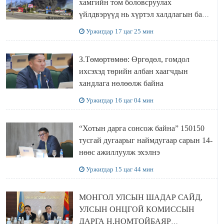
хамгийн том боловсруулах
үйлдвэрүүд нь хүртэл халдлагын бай
болов
Уржигдар 17 цаг 25 мин
З.Төмөртөмөө: Өргөдөл, гомдол
ихсэхэд төрийн албан хаагчдын
хандлага нөлөөлж байна
Уржигдар 16 цаг 04 мин
“Хотын дарга сонсож байна” 150150
тусгай дугаарыг наймдугаар сарын 14-
нөөс ажиллуулж эхэлнэ
Уржигдар 15 цаг 44 мин
МОНГОЛ УЛСЫН ШАДАР САЙД,
УЛСЫН ОНЦГОЙ КОМИССЫН
ДАРГА Н.НОМТОЙБАЯР