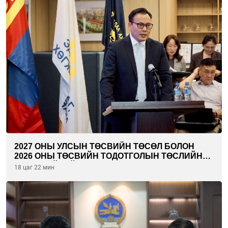
2027 ОНЫ УЛСЫН ТӨСВИЙН ТӨСӨЛ БОЛОН
2026 ОНЫ ТӨСВИЙН ТОДОТГОЛЫН ТӨСЛИЙН
ОЛОН НИЙТИЙН ХЭЛЭЛЦҮҮЛЭГ БОЛЛОО
18 цаг 22 мин