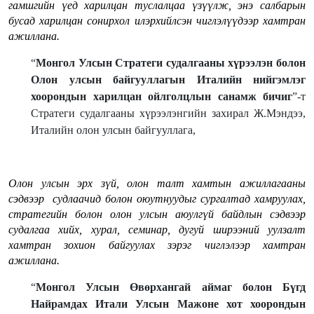
гамшгийн үед харилцан туслалцаа үзүүлж, энэ салбарын
бусад харилцан сонирхол илэрхийлсэн чиглэлүүдээр хамтран
ажиллана.
“
Монгол Улсын Стратеги судалгааны хүрээлэн болон
Олон улсын байгууллагын Италийн нийгэмлэг
хоорондын харилцан ойлголцлын санамж бичиг
”-т
Стратеги судалгааны хүрээлэнгийн захирал Ж.Мэндээ,
Италийн олон улсын байгууллага,
Олон улсын эрх зүй, олон талт хамтын ажиллагааны
сэдвээр судлаачид болон оюутнуудыг сургалтад хамруулах,
стратегийн болон олон улсын аюулгүй байдлын сэдвээр
судалгаа хийх, хурал, семинар, дугуй ширээний уулзалт
хамтран зохион байгуулах зэрэг чиглэлээр хамтран
ажиллана.
“
Монгол Улсын Өвөрхангай аймаг болон Бүгд
Найрамдах Итали Улсын Мажоне хот хоорондын