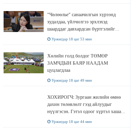
"Чөлөөлье" санаачилгын хүрээнд
худалдаа, үйлчилгээ эрхлэхэд
шаарддаг давхардсан бүртгэлийг
хүчингүй болгох тогтоолын төслийг
Уржигдар 18 цаг 53 мин
баталлаа
Хөлийн голд болдог ТӨМӨР
ЗАМЧДЫН БАЯР НААДАМ
цуцлагдлаа
Уржигдар 18 цаг 49 мин
ХОХИРОГЧ: Зургаан жилийн өмнө
дахин төлөвлөлт гээд айлуудыг
нүүлгэсэн. Гэтэл одоог хүртэл хашаа
байшин ч байхгүй, орон сууц ч
Уржигдар 18 цаг 44 мин
байхгүй хаана амьдрахаа мэдэхгүй явж
байна