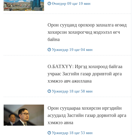
Өчигдөр 09 цаг 19 мин
Орон сууцанд орохоор захиалга өгөөд
хохирсон хохирогчид мэдээлэл өгч
байна
Уржигдар 19 цаг 04 мин
О.БАТХҮҮ: Иргэд хохироод байгаа
учраас Засгийн газар доривтой арга
хэмжээ авч ажиллана
Уржигдар 18 цаг 58 мин
Орон сууцаараа хохирсон иргэдийн
асуудалд Засгийн газар дорвитой арга
хэмжээ авна
Уржигдар 18 цаг 53 мин