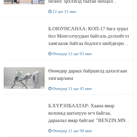
бизнес эрхлэхэд таатай нөхцөл
бүрдэнэ
22 цаг 31 мин
Б.ОЮУНСАНАА: КОП-17 бага хурал
бол Монголчуудын байгаль дэлхийгээ
хамгаалж байгаа бодлого шийдвэрийг
ДЭЛХИЙД СУРТАЛЧИЛАХ гол
Өчигдөр 12 цаг 03 мин
бодлого
Өнөөдөр дараах байршилд цахилгаан
хязгаарлана
Өчигдөр 11 цаг 45 мин
Б.ХҮРЭЛБААТАР: Хаана ямар
колонкд шатахуун өгч байгаа,
дараалал ямар байгааг "BENZIN.MN”
сайтаас харах боломжтой
Өчигдөр 11 цаг 00 мин