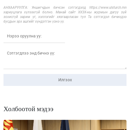
АНХААРУУЛГА: Уншигчдын бичсэн сэтгэгдэлд https://www.ulsturch.mn
хариуцлага хүлээхгүй болно. Манай сайт ХХЗХ-ны журмын дагуу зүй
зохисгүй зарим үг, хэллэгийг хязгаарласан тул Та сэтгэгдэл бичихдээ
бусдын эрх ашгийг хүндэтгэн үзнэ үү.
Илгээх
Холбоотой мэдээ