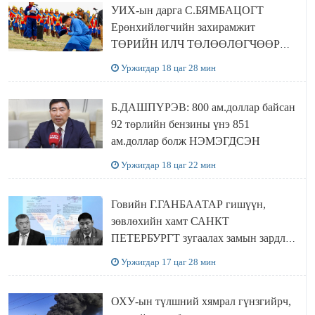
УИХ-ын дарга С.БЯМБАЦОГТ
Ерөнхийлөгчийн захирамжит
ТӨРИЙН ИЛЧ ТӨЛӨӨЛӨГЧӨӨР
Сутай хайрханы тахилгад оролцжээ
Уржигдар 18 цаг 28 мин
Б.ДАШПҮРЭВ: 800 ам.доллар байсан
92 төрлийн бензины үнэ 851
ам.доллар болж НЭМЭГДСЭН
Уржигдар 18 цаг 22 мин
Говийн Г.ГАНБААТАР гишүүн,
зөвлөхийн хамт САНКТ
ПЕТЕРБУРГТ зугаалах замын зардлаа
“ИНҮТ” ТӨХХК даажээ
Уржигдар 17 цаг 28 мин
ОХУ-ын түлшний хямрал гүнзгийрч,