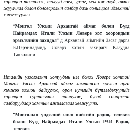
харилцаа тогтоож, талууд соёл, урлаг, мал аж ахуй, аялал
жуулчлал болон боловсролын салбар дахь солилцоог идэвхтэй
хэрэгжүүлнэ.
“
Монгол Улсын Архангай аймаг болон Бүгд
Найрамдах Итали Улсын Ловере хот хоорондын
эрмэлзлийн захидал
”-д Архангай аймгийн Засаг дарга
Б.Цэрэннадмид, Ловэрэ хотын захирагч Клаудиа
Такколини
Италийн үзэсгэлэнт хотуудын нэг болох Ловере хоттой
Монгол Улсын Архангай аймаг хамтарсан соёлын арга
хэмжээ зохион байгуулж, орон нутгийн бүтээгдэхүүнийг
харилцан сурталчлан таниулж, бусад сонирхсон
салбаруудаар хамтын ажиллагааг хөгжүүлнэ.
“
Монголын үндэсний олон нийтийн радио, телевиз
болон Бүгд Найрамдах Итали Улсын РАИ Радио,
телевиз