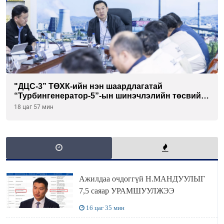
"ДЦС-3” ТӨХК-ийн нэн шаардлагатай
“Турбингенератор-5”-ын шинэчлэлийн төсвийг
шийдвэрлэхээр болов
18 цаг 57 мин
Ажилдаа очдоггүй Н.МАНДУУЛЫГ
7,5 саяар УРАМШУУЛЖЭЭ
16 цаг 35 мин