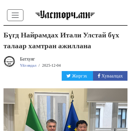
Бүгд Найрамдах Итали Улстай бүх
талаар хамтран ажиллана
Батхуяг
Үйл явдал
/
2025-12-04
Жиргэх
Хуваалцах