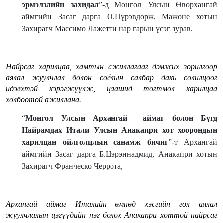
эрмэлзлийн захидал
”-д Монгол Улсын Өвөрхангай
аймгийн Засаг дарга О.Пүрэвдорж, Мажоне хотын
Захирагч Массимо Лажетти нар гарын үсэг зурав.
Найрсаг харилцаа, хамтын ажиллагааг дэмжих зорилгоор
аялал жуулчлал болон соёлын салбар дахь солилцоог
идэвхтэй хэрэгжүүлж, цаашид тогтмол харилцаа
холбоотой ажиллана.
“
Монгол Улсын Архангай аймаг болон Бүгд
Найрамдах Итали Улсын Анакапри хот хоорондын
харилцан ойлголцлын санамж бичиг
”-т Архангай
аймгийн Засаг дарга Б.Цэрэннадмид, Анакапри хотын
Захирагч Франческо Черрота,
Архангай аймаг Италийн өмнөд хэсгийн гол аялал
жуулчлалын цэгүүдийн нэг болох Анакапри хоттой найрсаг