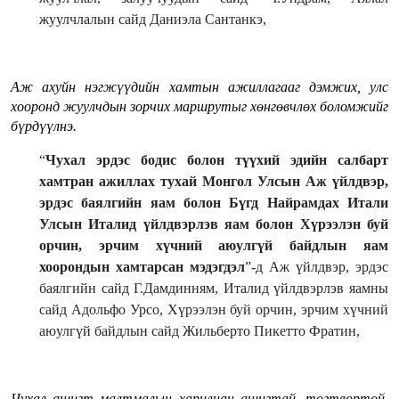
жуулчлалын сайд Даниэла Сантанкэ,
Аж ахуйн нэгжүүдийн хамтын ажиллагааг дэмжих, улс
хооронд жуулчдын зорчих маршрутыг хөнгөвчлөх боломжийг
бүрдүүлнэ.
“
Чухал эрдэс бодис болон түүхий эдийн салбарт
хамтран ажиллах тухай Монгол Улсын Аж үйлдвэр,
эрдэс баялгийн яам болон Бүгд Найрамдах Итали
Улсын Италид үйлдвэрлэв яам болон Хүрээлэн буй
орчин, эрчим хүчний аюулгүй байдлын яам
хоорондын хамтарсан мэдэгдэл
”-д Аж үйлдвэр, эрдэс
баялгийн сайд Г.Дамдинням, Италид үйлдвэрлэв яамны
cайд Адольфо Урсо, Хүрээлэн буй орчин, эрчим хүчний
аюулгүй байдлын сайд Жильберто Пикетто Фратин,
Чухал ашигт малтмалын харилцан ашигтай, тогтвортой,