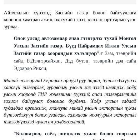
Айлчлалын хүрээнд Засгийн газар болон байгууллага
хороонд хамтран ажиллах тухай гэрээ, хэлэлцээрт гарын үсэг
зурлаа.
Олон улсад автозамаар ачаа тээвэрлэх тухай Монгол
Улсын Засгийн газар, Бүгд Найрамдах Итали Улсын
Засгийн газар хоорондын хэлэлцээр
”-т Зам, тээврийн
сайд Б.Дэлгэрсайхан, Дэд бүтэц, тээврийн дэд сайд
Эдоардо Рикси,
Манай
тээвэрчид Европын орнууд руу бараа, бүтээгдэхүүнээ
саадгүй тээвэрлэх, гуравдагч улсын зах зээлд нэвтрэх, хоёр
улсын хооронд ТИР конвенцын хүрээнд ачаа тээвэрлэлтийг
зохион байгуулах боломж бүрдэнэ. Хоёр улсын гадаад
худалдаа өргөжиж, ялангуяа манай улсын экспортын чухал
бүтээгдэхүүн болох угаасан, самнасан ноолуурын экспортыг
нэмэгдүүлэхэд чухал ач холбогдолтой.
“
Боловсрол, соёл, шинжлэх ухаан болон спортын