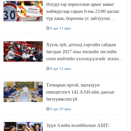
Нэгдүгээр хорооллын арын замыг
наймдугаар сарын 6-ны 23:00 цагаас
түр хааж, борооны ус зайлуулах
шугамын хөндлөн сэтэлгээ хийнэ
6 цаг 11 мин
Хууль зүй, дотоод хэргийн сайдын
багцын 2027 оны төсвийн төслийн
олон нийтийн хэлэлцүүлгийг зохион
байгууллаа
6 цаг 13 мин
Татварын өртэй, шатахуун
импортлогч 142 ААН-ийн дансыг
битүүмжлэхгүй
6 цаг 20 мин
Зүүн Азийн волейболын АШТ: