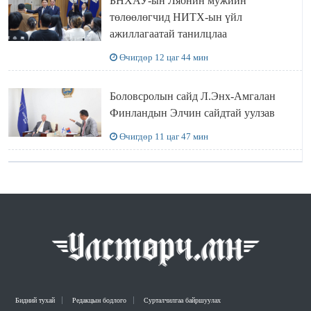
БНХАУ-ын Ляонин мужийн
төлөөлөгчид НИТХ-ын үйл
ажиллагаатай танилцлаа
Өчигдөр 12 цаг 44 мин
Боловсролын сайд Л.Энх-Амгалан
Финландын Элчин сайдтай уулзав
Өчигдөр 11 цаг 47 мин
Бидний тухай
Редакцын бодлого
Сурталчилгаа байршуулах