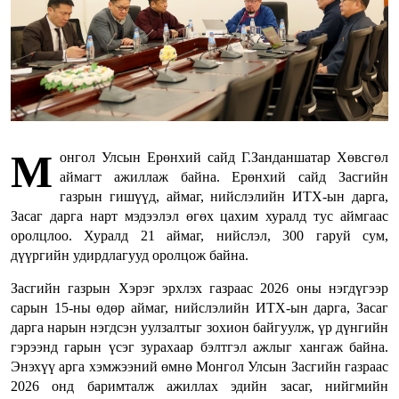
М
онгол Улсын Ерөнхий сайд Г.Занданшатар Хөвсгөл
аймагт ажиллаж байна. Ерөнхий сайд Засгийн
газрын гишүүд, аймаг, нийслэлийн ИТХ-ын дарга,
Засаг дарга нарт мэдээлэл өгөх цахим хуралд тус аймгаас
оролцлоо. Хуралд 21 аймаг, нийслэл, 300 гаруй сум,
дүүргийн удирдлагууд оролцож байна.
Засгийн газрын Хэрэг эрхлэх газраас 2026 оны нэгдүгээр
сарын 15-ны өдөр аймаг, нийслэлийн ИТХ-ын дарга, Засаг
дарга нарын нэгдсэн уулзалтыг зохион байгуулж, үр дүнгийн
гэрээнд гарын үсэг зурахаар бэлтгэл ажлыг хангаж байна.
Энэхүү арга хэмжээний өмнө Монгол Улсын Засгийн газраас
2026 онд баримталж ажиллах эдийн засаг, нийгмийн