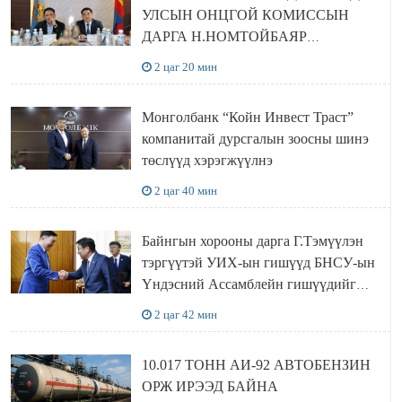
УЛСЫН ОНЦГОЙ КОМИССЫН
ДАРГА Н.НОМТОЙБАЯР
ӨМНӨГОВЬ АЙМАГТ
2 цаг 20 мин
АЖИЛЛАЛАА
Монголбанк “Койн Инвест Траст”
компанитай дурсгалын зоосны шинэ
төслүүд хэрэгжүүлнэ
2 цаг 40 мин
Байнгын хорооны дарга Г.Тэмүүлэн
тэргүүтэй УИХ-ын гишүүд БНСУ-ын
Үндэсний Ассамблейн гишүүдийг
хүлээн авч уулзав
2 цаг 42 мин
10.017 ТОНН АИ-92 АВТОБЕНЗИН
ОРЖ ИРЭЭД БАЙНА