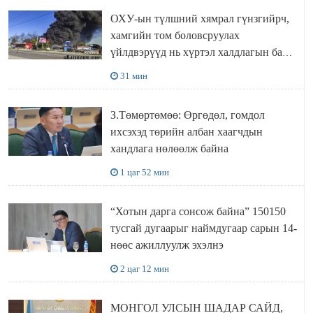
ОХУ-ын түлшний хямрал гүнзгийрч,
хамгийн том боловсруулах
үйлдвэрүүд нь хүртэл халдлагын бай
болов
31 мин
З.Төмөртөмөө: Өргөдөл, гомдол
ихсэхэд төрийн албан хаагчдын
хандлага нөлөөлж байна
1 цаг 52 мин
“Хотын дарга сонсож байна” 150150
тусгай дугаарыг наймдугаар сарын 14-
нөөс ажиллуулж эхэлнэ
2 цаг 12 мин
МОНГОЛ УЛСЫН ШАДАР САЙД,