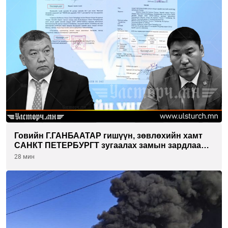
Говийн Г.ГАНБААТАР гишүүн, зөвлөхийн хамт
САНКТ ПЕТЕРБУРГТ зугаалах замын зардлаа
“ИНҮТ” ТӨХХК даажээ
28 мин