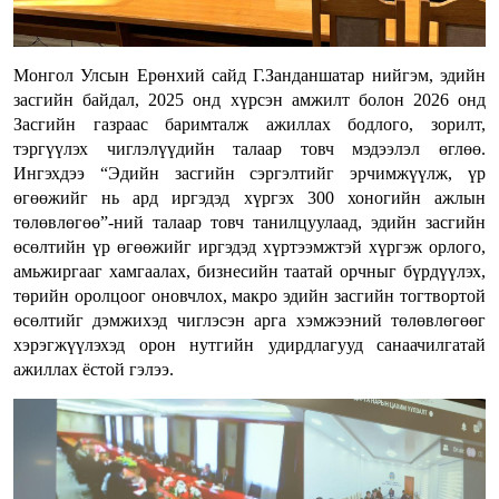
Монгол Улсын Ерөнхий сайд Г.Занданшатар нийгэм, эдийн
засгийн байдал, 2025 онд хүрсэн амжилт болон 2026 онд
Засгийн газраас баримталж ажиллах бодлого, зорилт,
тэргүүлэх чиглэлүүдийн талаар товч мэдээлэл өглөө.
Ингэхдээ “Эдийн засгийн сэргэлтийг эрчимжүүлж, үр
өгөөжийг нь ард иргэдэд хүргэх 300 хоногийн ажлын
төлөвлөгөө”-ний талаар товч танилцуулаад, эдийн засгийн
өсөлтийн үр өгөөжийг иргэдэд хүртээмжтэй хүргэж орлого,
амьжиргааг хамгаалах, бизнесийн таатай орчныг бүрдүүлэх,
төрийн оролцоог оновчлох, макро эдийн засгийн тогтвортой
өсөлтийг дэмжихэд чиглэсэн арга хэмжээний төлөвлөгөөг
хэрэгжүүлэхэд орон нутгийн удирдлагууд санаачилгатай
ажиллах ёстой гэлээ.