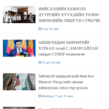
НИЙСЛЭЛИЙН БАЯНГОЛ
ДҮҮРГИЙН ХҮҮХДИЙН ТӨЛӨӨ
ЗӨВЛӨЛИЙН ГИШҮҮН СУРАГЧИД
БОЛОВСРОЛЫН ЯАМАНД
8 цаг 41 мин
ЗОЧИЛЛОО
АВЛИГАЧДЫН ХӨРӨНГИЙГ
ХУРААХ тухай С.АМАРСАЙХАН
сайдын СУПЕР төлөвлөгөө
23 цаг 44 мин
Зайлшгүй шаардлагатай биш бол
Монгол Улсад хийх аяллаа
хойшлуулах эсвэл түр цуцлах
Өчигдөр 17 цаг 51 мин