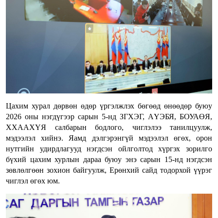
Цахим хурал дөрвөн өдөр үргэлжлэх бөгөөд өнөөдөр буюу
2026 оны нэгдүгээр сарын 5-нд ЗГХЭГ, АҮЭБЯ, БОУАӨЯ,
ХХААХҮЯ салбарын бодлого, чиглэлээ танилцуулж,
мэдээлэл хийнэ. Яамд дэлгэрэнгүй мэдээлэл өгөх, орон
нутгийн удирдлагууд нэгдсэн ойлголтод хүргэх зорилго
бүхий цахим хурлын дараа буюу энэ сарын 15-нд нэгдсэн
зөвлөлгөөн зохион байгуулж, Ерөнхий сайд тодорхой үүрэг
чиглэл өгөх юм.