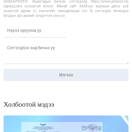
АНХААРУУЛГА: Уншигчдын бичсэн сэтгэгдэлд https://www.ulsturch.mn
хариуцлага хүлээхгүй болно. Манай сайт ХХЗХ-ны журмын дагуу зүй
зохисгүй зарим үг, хэллэгийг хязгаарласан тул Та сэтгэгдэл бичихдээ
бусдын эрх ашгийг хүндэтгэн үзнэ үү.
Илгээх
Холбоотой мэдээ