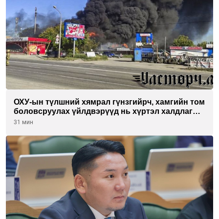
ОХУ-ын түлшний хямрал гүнзгийрч, хамгийн том
боловсруулах үйлдвэрүүд нь хүртэл халдлагын
бай болов
31 мин