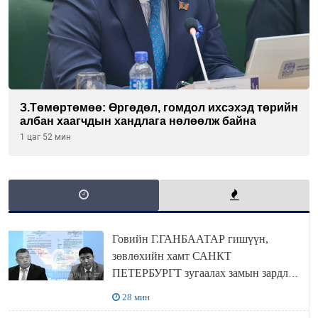
З.Төмөртөмөө: Өргөдөл, гомдол ихсэхэд төрийн
албан хаагчдын хандлага нөлөөлж байна
1 цаг 52 мин
Говийн Г.ГАНБААТАР гишүүн,
зөвлөхийн хамт САНКТ
ПЕТЕРБУРГТ зугаалах замын зардлаа
“ИНҮТ” ТӨХХК даажээ
28 мин