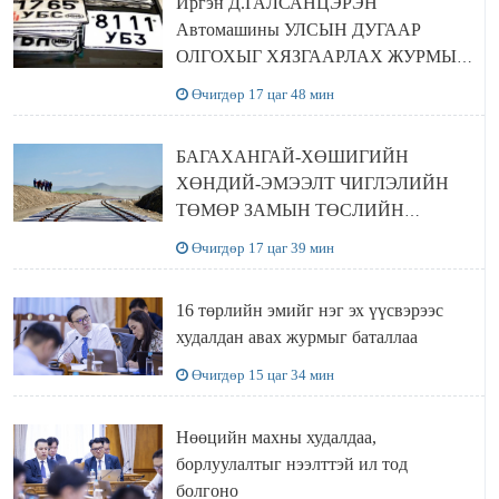
Иргэн Д.ГАЛСАНЦЭРЭН
Автомашины УЛСЫН ДУГААР
ОЛГОХЫГ ХЯЗГААРЛАХ ЖУРМЫГ
ЦУЦЛУУЛАХ санал гаргажээ
Өчигдөр 17 цаг 48 мин
БАГАХАНГАЙ-ХӨШИГИЙН
ХӨНДИЙ-ЭМЭЭЛТ ЧИГЛЭЛИЙН
ТӨМӨР ЗАМЫН ТӨСЛИЙН
БҮТЭЭН БАЙГУУЛАЛТ
Өчигдөр 17 цаг 39 мин
ЭРЧИМЖИЖ БАЙНА
16 төрлийн эмийг нэг эх үүсвэрээс
худалдан авах журмыг баталлаа
Өчигдөр 15 цаг 34 мин
Нөөцийн махны худалдаа,
борлуулалтыг нээлттэй ил тод
болгоно