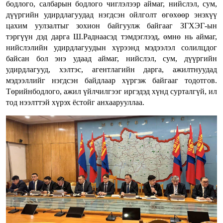
бодлого, салбарын бодлого чиглэлээр аймаг, нийслэл, сум,
дүүргийн удирдлагуудад нэгдсэн ойлголт өгөхөөр энэхүү
цахим уулзалтыг зохион байгуулж байгааг ЗГХЭГ-ын
тэргүүн дэд дарга Ш.Раднаасэд тэмдэглээд, өмнө нь аймаг,
нийслэлийн удирдлагуудын хүрээнд мэдээлэл солилцдог
байсан бол энэ удаад аймаг, нийслэл, сум, дүүргийн
удирдлагууд, хэлтэс, агентлагийн дарга, ажилтнуудад
мэдээллийг нэгдсэн байдлаар хүргэж байгааг тодотгов.
Төрийнбодлого, ажил үйлчилгээг иргэдэд хүнд сурталгүй, ил
тод нээлттэй хүрэх ёстойг анхаарууллаа.