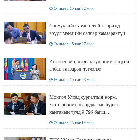
Өчигдөр 15 цаг 32 мин
Санхүүгийн хэмнэлтийн горимд
эрүүл мэндийн салбар хамаарахгүй
Өчигдөр 15 цаг 27 мин
Автобензин, дизель түлшний онцгой
албан татварыг тэглэлээ
Өчигдөр 15 цаг 23 мин
Монгол Улсад сургалтын норм,
хөтөлбөрийн шаардлагыг бүрэн
хангахын тулд 9,796 багш
шаардлагатай
Өчигдөр 13 цаг 14 мин