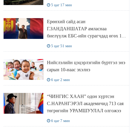
5 цаг 17 мин
Ерөнхий сайд асан
Г.ЗАНДАНШАТАР амласнаа
биелүүлж ЕБС-ийн сурагчдад өгөх 10.
МЯНГАН ШАТРАА хүлээн авчээ
5 цаг 51 мин
Нийслэлийн цэцэрлэгийн бүртгэл энэ
сарын 10-наас эхэлнэ
6 цаг 2 мин
“ЧИНГИС ХААН” одон хүртсэн
С.НАРАНГЭРЭЛ академичид 713 сая
төгрөгийн УРАМШУУЛАЛ олгожээ
6 цаг 7 мин