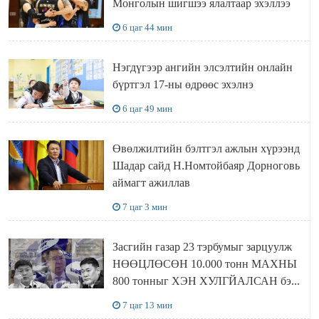
Монголын шигшээ ялалтаар эхэллээ
6 цаг 44 мин
Нэгдүгээр ангийн элсэлтийн онлайн
бүртгэл 17-ны өдрөөс эхэлнэ
6 цаг 49 мин
Өвөлжилтийн бэлтгэл ажлын хүрээнд
Шадар сайд Н.Номтойбаяр Дорноговь
аймагт ажиллав
7 цаг 3 мин
Засгийн газар 23 тэрбумыг зарцуулж
НӨӨЦЛӨСӨН 10.000 тонн МАХНЫ
800 тонныг ХЭН ХУЛГЙАЛСАН бэ...
7 цаг 13 мин