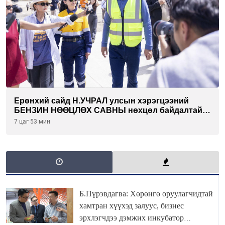
Ерөнхий сайд Н.УЧРАЛ улсын хэрэгцээний
БЕНЗИН НӨӨЦЛӨХ САВНЫ нөхцөл байдалтай
танилцлаа
7 цаг 53 мин
Б.Пүрэвдагва: Хөрөнгө оруулагчидтай
хамтран хүүхэд залуус, бизнес
эрхлэгчдээ дэмжих инкубатор