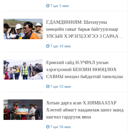
төвүүдийг хотын захын хорооллуудад
7 цаг 5 мин
байгуулна
Г.ДАМДИННЯМ: Шатахууны
нөөцийн савыг барьж байгуулснаар
УЛСЫН ХЭРЭГЦЭЭГЭЭ 3 САРААР
НӨӨЦЛӨДӨГ болно
7 цаг 10 мин
Ерөнхий сайд Н.УЧРАЛ улсын
хэрэгцээний БЕНЗИН НӨӨЦЛӨХ
САВНЫ нөхцөл байдалтай танилцлаа
7 цаг 53 мин
Хотын дарга асан Х.НЯМБААТАР
Хэнтий аймагт наадамлаж шинэ заанд
шагнал гардуулж явна
7 цаг 56 мин