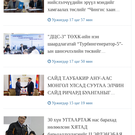
нийслэлчүүдийн эрүүл мэндийг
хамгаалах төслийг “Чингис хаан
баялгийн сан нэгдэл” ХХК-тай
Уржигдар 17 цаг 57 мин
хамтран хэрэгжүүлнэ
"ДЦС-3” ТӨХК-ийн нэн
шаардлагатай “Турбингенератор-5”-
ын шинэчлэлийн төсвийг
шийдвэрлэхээр болов
Уржигдар 17 цаг 50 мин
САЙД Т.АУБАКИР АНУ-ААС
МОНГОЛ УЛСАД СУУГАА ЭЛЧИН
САЙД РИЧАРД БУАНГАНЫГ
ХҮЛЭЭН АВЧ УУЛЗЛАА
Уржигдар 15 цаг 19 мин
30 хүн УГГААРТАЖ нас барахад
нөлөөлсөн ХЯТАД
барьцалдуулагчийг Ц.ЭРДЭНЭБАЯР