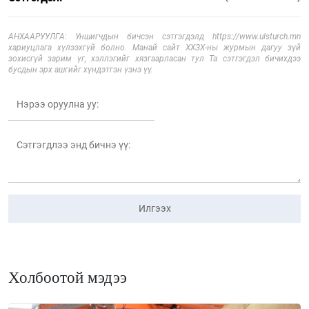
АНХААРУУЛГА: Уншигчдын бичсэн сэтгэгдэлд https://www.ulsturch.mn
хариуцлага хүлээхгүй болно. Манай сайт ХХЗХ-ны журмын дагуу зүй
зохисгүй зарим үг, хэллэгийг хязгаарласан тул Та сэтгэгдэл бичихдээ
бусдын эрх ашгийг хүндэтгэн үзнэ үү.
Илгээх
Холбоотой мэдээ