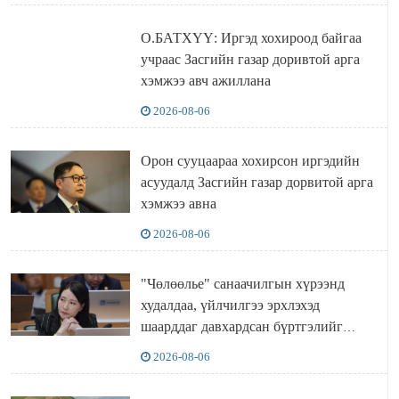
О.БАТХҮҮ: Иргэд хохироод байгаа
учраас Засгийн газар доривтой арга
хэмжээ авч ажиллана
2026-08-06
Орон сууцаараа хохирсон иргэдийн
асуудалд Засгийн газар дорвитой арга
хэмжээ авна
2026-08-06
"Чөлөөлье" санаачилгын хүрээнд
худалдаа, үйлчилгээ эрхлэхэд
шаарддаг давхардсан бүртгэлийг
хүчингүй болгох тогтоолын төслийг
2026-08-06
баталлаа