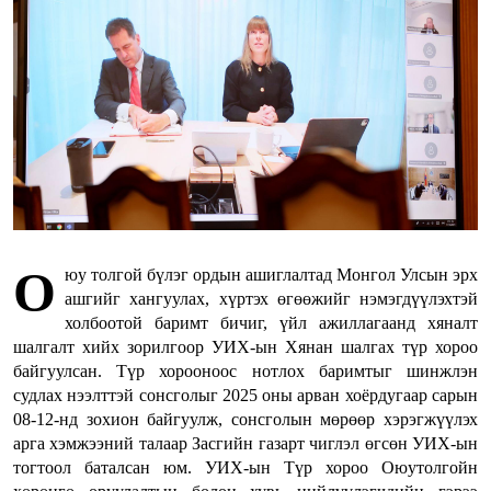
О
юу толгой бүлэг ордын ашиглалтад Монгол Улсын эрх
ашгийг хангуулах, хүртэх өгөөжийг нэмэгдүүлэхтэй
холбоотой баримт бичиг, үйл ажиллагаанд хяналт
шалгалт хийх зорилгоор УИХ-ын Хянан шалгах түр хороо
байгуулсан. Түр хорооноос нотлох баримтыг шинжлэн
судлах нээлттэй сонсголыг 2025 оны арван хоёрдугаар сарын
08-12-нд зохион байгуулж, сонсголын мөрөөр хэрэгжүүлэх
арга хэмжээний талаар Засгийн газарт чиглэл өгсөн УИХ-ын
тогтоол баталсан юм. УИХ-ын Түр хороо Оюутолгойн