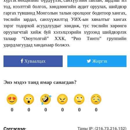
хүртэх нөхцөлийг бүрдүүлэх, санхүүгийн тайлан, зардлыг ил
тод, нээлттэй болгох, хөндлөнгийн аудит оруулах, шийдвэр
гаргах түвшинд Монголын талын оролцоог бодитоор хангах,
төслийн зардал, санхүүжилтэд УИХ-ын хяналтыг хангах
зэрэг тодорхой асуудлуудыг хөндөж, тус төслийн хөрөнгө
оруулагчтай хийж буй хэлэлцээрийн хүрээнд шийдвэрлэх
талаар “Оюутолгой” ХХК, “Рио Тинто” группийн
удирдлагуудад хандахаар болжээ.
Хуваалцах
Жиргэх
Энэ мэдээ танд ямар санагдав?
0
0
0
0
0
0
Сэтгэгдэл:
Таны IP: (216.73.216.152)