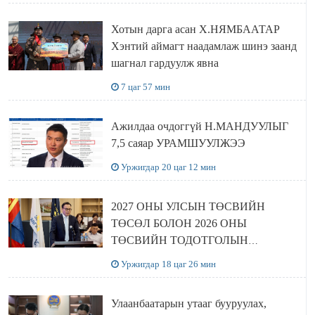
Хотын дарга асан Х.НЯМБААТАР
Хэнтий аймагт наадамлаж шинэ заанд
шагнал гардуулж явна
7 цаг 57 мин
Ажилдаа очдоггүй Н.МАНДУУЛЫГ
7,5 саяар УРАМШУУЛЖЭЭ
Уржигдар 20 цаг 12 мин
2027 ОНЫ УЛСЫН ТӨСВИЙН
ТӨСӨЛ БОЛОН 2026 ОНЫ
ТӨСВИЙН ТОДОТГОЛЫН
ТӨСЛИЙН ОЛОН НИЙТИЙН
Уржигдар 18 цаг 26 мин
ХЭЛЭЛЦҮҮЛЭГ БОЛЛОО
Улаанбаатарын утааг бууруулах,