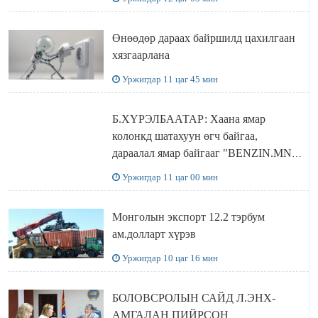
бодлого
Өнөөдөр дараах байршилд цахилгаан
хязгаарлана
Уржигдар 11 цаг 45 мин
Б.ХҮРЭЛБААТАР: Хаана ямар
колонкд шатахуун өгч байгаа,
дараалал ямар байгааг "BENZIN.MN”
сайтаас харах боломжтой
Уржигдар 11 цаг 00 мин
Монголын экспорт 12.2 тэрбум
ам.долларт хүрэв
Уржигдар 10 цаг 16 мин
БОЛОВСРОЛЫН САЙД Л.ЭНХ-
АМГАЛАН ПИЙРСОН