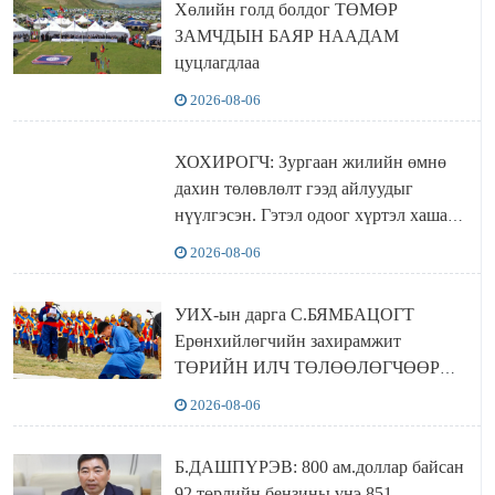
Хөлийн голд болдог ТӨМӨР
ЗАМЧДЫН БАЯР НААДАМ
цуцлагдлаа
2026-08-06
ХОХИРОГЧ: Зургаан жилийн өмнө
дахин төлөвлөлт гээд айлуудыг
нүүлгэсэн. Гэтэл одоог хүртэл хашаа
байшин ч байхгүй, орон сууц ч
2026-08-06
байхгүй хаана амьдрахаа мэдэхгүй явж
байна
УИХ-ын дарга С.БЯМБАЦОГТ
Ерөнхийлөгчийн захирамжит
ТӨРИЙН ИЛЧ ТӨЛӨӨЛӨГЧӨӨР
Сутай хайрханы тахилгад оролцжээ
2026-08-06
Б.ДАШПҮРЭВ: 800 ам.доллар байсан
92 төрлийн бензины үнэ 851