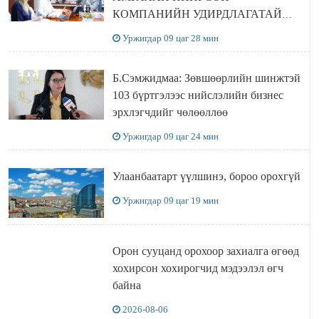
КОМПАНИЙН УДИРДЛАГАТАЙ
УУЛЗЛАА
Уржигдар 09 цаг 28 мин
Б.Сэмжидмаа: Зөвшөөрлийн шинжтэй
103 бүртгэлээс нийслэлийн бизнес
эрхлэгчдийг чөлөөллөө
Уржигдар 09 цаг 24 мин
Улаанбаатарт үүлшинэ, бороо орохгүй
Уржигдар 09 цаг 19 мин
Орон сууцанд орохоор захиалга өгөөд
хохирсон хохирогчид мэдээлэл өгч
байна
2026-08-06