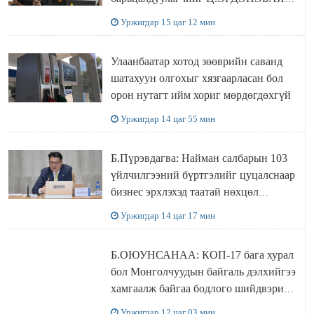
захирал дахин худалдаж авахаар
Уржигдар 15 цаг 12 мин
болжээ
Улаанбаатар хотод зөөврийн саванд
шатахуун олгохыг хязгаарласан бол
орон нутагт ийм хориг мөрдөгдөхгүй
Уржигдар 14 цаг 55 мин
Б.Пүрэвдагва: Найман салбарын 103
үйлчилгээний бүртгэлийг цуцалснаар
бизнес эрхлэхэд таатай нөхцөл
бүрдэнэ
Уржигдар 14 цаг 17 мин
Б.ОЮУНСАНАА: КОП-17 бага хурал
бол Монголчуудын байгаль дэлхийгээ
хамгаалж байгаа бодлого шийдвэрийг
ДЭЛХИЙД СУРТАЛЧИЛАХ гол
Уржигдар 12 цаг 03 мин