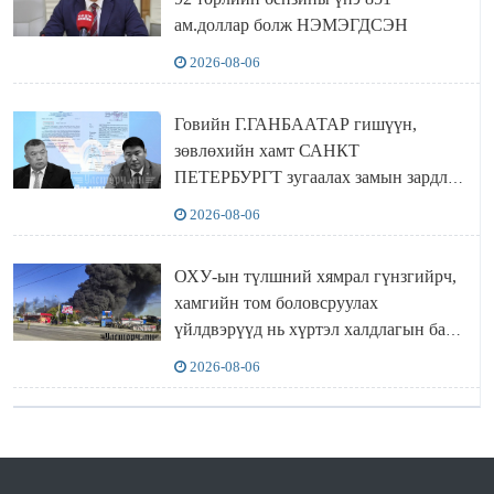
ам.доллар болж НЭМЭГДСЭН
2026-08-06
Говийн Г.ГАНБААТАР гишүүн,
зөвлөхийн хамт САНКТ
ПЕТЕРБУРГТ зугаалах замын зардлаа
“ИНҮТ” ТӨХХК даажээ
2026-08-06
ОХУ-ын түлшний хямрал гүнзгийрч,
хамгийн том боловсруулах
үйлдвэрүүд нь хүртэл халдлагын бай
болов
2026-08-06