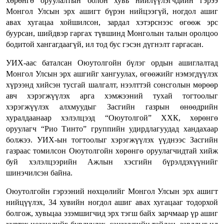
хөрөнгө оруулалтын болон хувь нийлүүлэгчдийн гэрээ
Монгол Улсын эрх ашигт бүрэн нийцээгүй, ногдол ашиг
авах хугацаа хойшилсон, зардал хэтэрснээс өгөөж эрс
буурсан, шийдвэр гаргах түвшинд Монголын талын оролцоо
бодитой хангагдаагүй, ил тод бус гэсэн дүгнэлт гаргасан.
УИХ-аас баталсан Оюутолгойн бүлэг ордын ашиглалтад
Монгол Улсын эрх ашгийг хангуулах, өгөөжийг нэмэгдүүлэх
хүрээнд хийсэн тусгай шалгалт, нээлттэй сонсголын мөрөөр
авч хэрэгжүүлэх арга хэмжээний тухай тогтоолыг
хэрэгжүүлэх алхмуудыг Засгийн газрын өнөөдрийн
хуралдаанаар хэлэлцээд “Оюутолгой” ХХК, хөрөнгө
оруулагч “Рио Тинто” группийн удирдлагуудад хандахаар
болжээ. УИХ-ын тогтоолыг хэрэгжүүлэх үүднээс Засгийн
газраас томилсон Оюутолгойн хөрөнгө оруулагчидтай хийж
буй хэлэлцээрийн Ажлын хэсгийн бүрэлдэхүүнийг
шинэчилсэн байна.
Оюутолгойн гэрээний нөхцөлийг Монгол Улсын эрх ашигт
нийцүүлэх, 34 хувийн ногдол ашиг авах хугацааг тодорхой
болгож, хувьцаа эзэмшигчид эрх тэгш байх зарчмаар үр ашиг