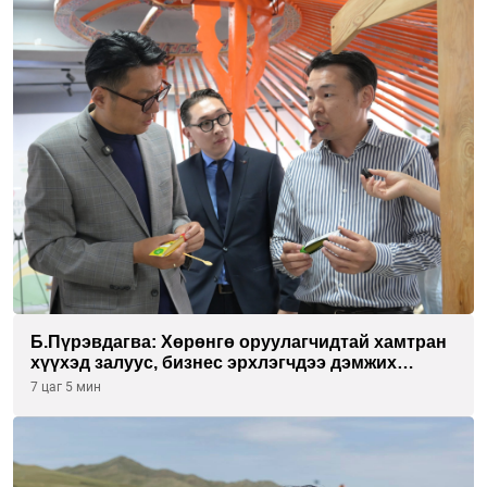
Б.Пүрэвдагва: Хөрөнгө оруулагчидтай хамтран
хүүхэд залуус, бизнес эрхлэгчдээ дэмжих
инкубатор төвүүдийг хотын захын
7 цаг 5 мин
хорооллуудад байгуулна