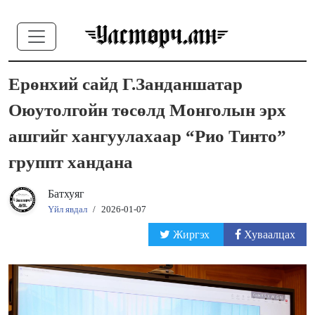
Ерөнхий сайд Г.Занданшатар
Оюутолгойн төсөлд Монголын эрх
ашгийг хангуулахаар “Рио Тинто”
группт хандана
Батхуяг
Үйл явдал
/
2026-01-07
Жиргэх
Хуваалцах