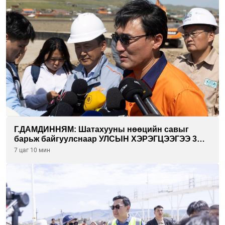
Г.ДАМДИННЯМ: Шатахууны нөөцийн савыг
барьж байгуулснаар УЛСЫН ХЭРЭГЦЭЭГЭЭ 3
САРААР НӨӨЦЛӨДӨГ болно
7 цаг 10 мин