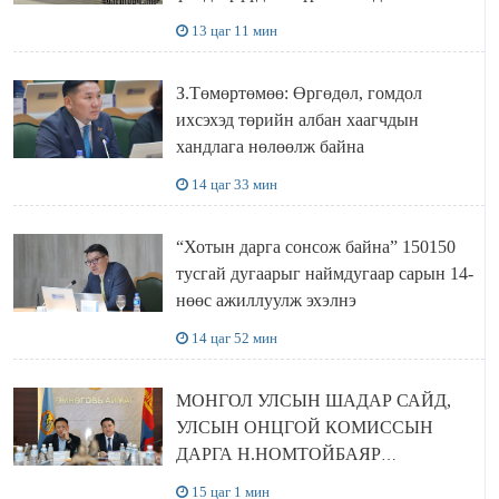
болов
13 цаг 11 мин
З.Төмөртөмөө: Өргөдөл, гомдол
ихсэхэд төрийн албан хаагчдын
хандлага нөлөөлж байна
14 цаг 33 мин
“Хотын дарга сонсож байна” 150150
тусгай дугаарыг наймдугаар сарын 14-
нөөс ажиллуулж эхэлнэ
14 цаг 52 мин
МОНГОЛ УЛСЫН ШАДАР САЙД,
УЛСЫН ОНЦГОЙ КОМИССЫН
ДАРГА Н.НОМТОЙБАЯР
ӨМНӨГОВЬ АЙМАГТ
15 цаг 1 мин