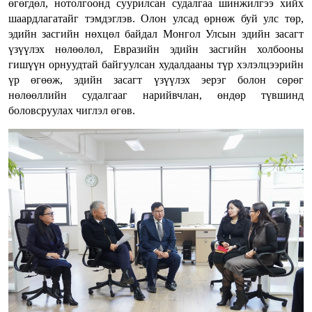
өгөгдөл, нотолгоонд суурилсан судалгаа шинжилгээ хийх
шаардлагатайг тэмдэглэв. Олон улсад өрнөж буй улс төр,
эдийн засгийн нөхцөл байдал Монгол Улсын эдийн засагт
үзүүлэх нөлөөлөл, Евразийн эдийн засгийн холбооны
гишүүн орнуудтай байгуулсан худалдааны түр хэлэлцээрийн
үр өгөөж, эдийн засагт үзүүлэх эерэг болон сөрөг
нөлөөллийн судалгааг нарийвчлан, өндөр түвшинд
боловсруулах чиглэл өгөв.