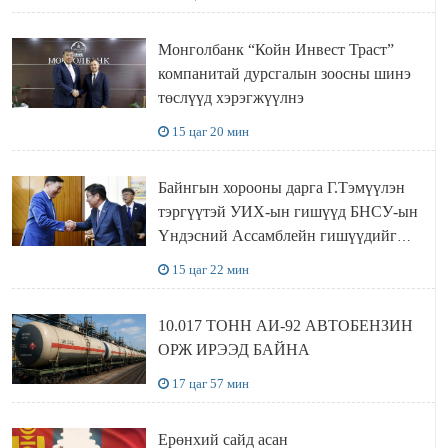
АЖИЛЛАЛАА
Монголбанк “Койн Инвест Траст”
компанитай дурсгалын зоосны шинэ
төслүүд хэрэгжүүлнэ
15 цаг 20 мин
Байнгын хорооны дарга Г.Тэмүүлэн
тэргүүтэй УИХ-ын гишүүд БНСУ-ын
Үндэсний Ассамблейн гишүүдийг
хүлээн авч уулзав
15 цаг 22 мин
10.017 ТОНН АИ-92 АВТОБЕНЗИН
ОРЖ ИРЭЭД БАЙНА
17 цаг 57 мин
Ерөнхий сайд асан