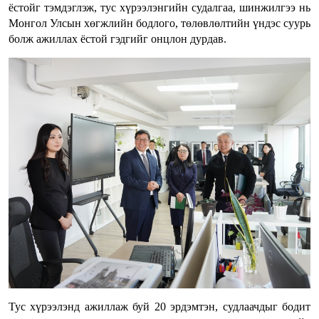
ёстойг тэмдэглэж, тус хүрээлэнгийн судалгаа, шинжилгээ нь
Монгол Улсын хөгжлийн бодлого, төлөвлөлтийн үндэс суурь
болж ажиллах ёстой гэдгийг онцлон дурдав.
Тус хүрээлэнд ажиллаж буй 20 эрдэмтэн, судлаачдыг бодит