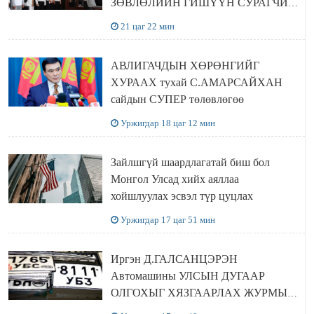
ЗӨВЛӨЛИЙН ГИШҮҮН СУРАГЧИД
БОЛОВСРОЛЫН ЯАМАНД
21 цаг 22 мин
ЗОЧИЛЛОО
АВЛИГАЧДЫН ХӨРӨНГИЙГ
ХУРААХ тухай С.АМАРСАЙХАН
сайдын СУПЕР төлөвлөгөө
Уржигдар 18 цаг 12 мин
Зайлшгүй шаардлагатай биш бол
Монгол Улсад хийх аяллаа
хойшлуулах эсвэл түр цуцлах
Уржигдар 17 цаг 51 мин
Иргэн Д.ГАЛСАНЦЭРЭН
Автомашины УЛСЫН ДУГААР
ОЛГОХЫГ ХЯЗГААРЛАХ ЖУРМЫГ
ЦУЦЛУУЛАХ санал гаргажээ