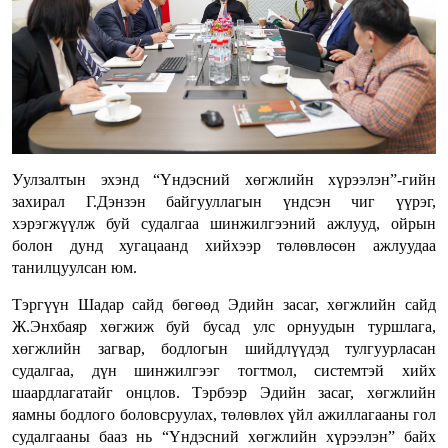
Уулзалтын эхэнд “Үндэсний хөгжлийн хүрээлэн”-гийн
захирал Г.Дэнзэн байгууллагын үндсэн чиг үүрэг,
хэрэгжүүлж буй судалгаа шинжилгээний ажлууд, ойрын
болон дунд хугацаанд хийхээр төлөвлөсөн ажлуудаа
танилцуулсан юм.
Тэргүүн Шадар сайд бөгөөд Эдийн засаг, хөгжлийн сайд
Ж.Энхбаяр хөгжиж буй бусад улс орнуудын туршлага,
хөгжлийн загвар, бодлогын шийдлүүдэд тулгуурласан
судалгаа, дүн шинжилгээг тогтмол, системтэй хийх
шаардлагатайг онцлов. Тэрбээр Эдийн засаг, хөгжлийн
яамны бодлого боловсруулах, төлөвлөх үйл ажиллагааны гол
судалгааны бааз нь “Үндэсний хөгжлийн хүрээлэн” байх