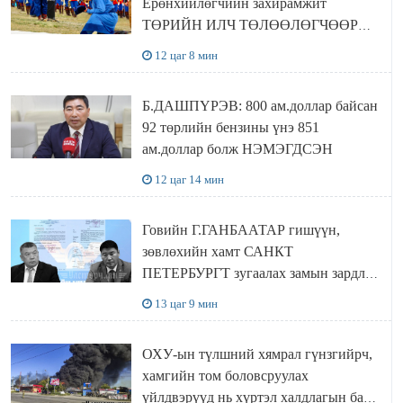
Ерөнхийлөгчийн захирамжит
ТӨРИЙН ИЛЧ ТӨЛӨӨЛӨГЧӨӨР
Сутай хайрханы тахилгад оролцжээ
12 цаг 8 мин
Б.ДАШПҮРЭВ: 800 ам.доллар байсан
92 төрлийн бензины үнэ 851
ам.доллар болж НЭМЭГДСЭН
12 цаг 14 мин
Говийн Г.ГАНБААТАР гишүүн,
зөвлөхийн хамт САНКТ
ПЕТЕРБУРГТ зугаалах замын зардлаа
“ИНҮТ” ТӨХХК даажээ
13 цаг 9 мин
ОХУ-ын түлшний хямрал гүнзгийрч,
хамгийн том боловсруулах
үйлдвэрүүд нь хүртэл халдлагын бай