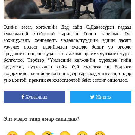
Эдийн засаг, хөгжлийн Дэд сайд С.Даваасүрэн гадаад
худалдаатай холбоотой тарифын болон тарифын бус
зохицуулалт, хөнгөлөлт, чөлөөлөлтүүдийн эдийн засагт
үзүүлэх нөлөөг нарийвчлан судалж, бодит үр өгөөж,
эрсдэлийг тооцсон судалгааны ажлыг эрчимжүүлэхийг үүрэг
болголоо. Тэрбээр “Үндэсний хөгжлийн хүрээлэн”-гийн
эрдэмтэн, судлаачдын хийж буй судалгаа нь бодлого
тодорхойлогчдод бодитой шийдвэр гаргахад чиглэсэн, өндөр
үнэ цэнтэй, практик ач холбогдолтой байх ёстойг онцоллоо.
Хуваалцах
Жиргэх
Энэ мэдээ танд ямар санагдав?