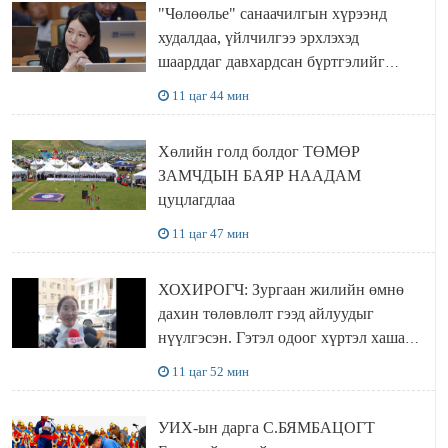
"Чөлөөлье" санаачилгын хүрээнд
худалдаа, үйлчилгээ эрхлэхэд
шаарддаг давхардсан бүртгэлийг
хүчингүй болгох тогтоолын төслийг
11 цаг 44 мин
баталлаа
Хөлийн голд болдог ТӨМӨР
ЗАМЧДЫН БАЯР НААДАМ
цуцлагдлаа
11 цаг 47 мин
ХОХИРОГЧ: Зургаан жилийн өмнө
дахин төлөвлөлт гээд айлуудыг
нүүлгэсэн. Гэтэл одоог хүртэл хашаа
байшин ч байхгүй, орон сууц ч
11 цаг 52 мин
байхгүй хаана амьдрахаа мэдэхгүй явж
байна
УИХ-ын дарга С.БЯМБАЦОГТ