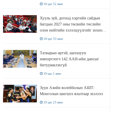
шугамын хөндлөн сэтэлгээ хийнэ
18 цаг 52 мин
Хууль зүй, дотоод хэргийн сайдын
багцын 2027 оны төсвийн төслийн
олон нийтийн хэлэлцүүлгийг зохион
байгууллаа
18 цаг 53 мин
Татварын өртэй, шатахуун
импортлогч 142 ААН-ийн дансыг
битүүмжлэхгүй
19 цаг 1 мин
Зүүн Азийн волейболын АШТ:
Монголын шигшээ ялалтаар эхэллээ
19 цаг 25 мин