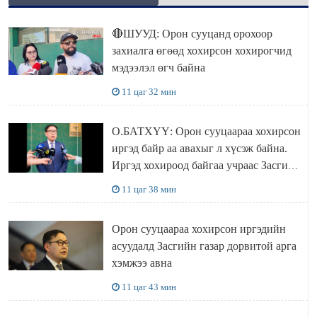
🔴ШУУД: Орон сууцанд орохоор
захиалга өгөөд хохирсон хохирогчид
мэдээлэл өгч байна
11 цаг 32 мин
О.БАТХҮҮ: Орон сууцаараа хохирсон
иргэд байр аа авахыг л хүсэж байна.
Иргэд хохироод байгаа учраас Засгийн
газар доривтой арга хэмжээ авч
11 цаг 38 мин
ажиллана
Орон сууцаараа хохирсон иргэдийн
асуудалд Засгийн газар дорвитой арга
хэмжээ авна
11 цаг 43 мин