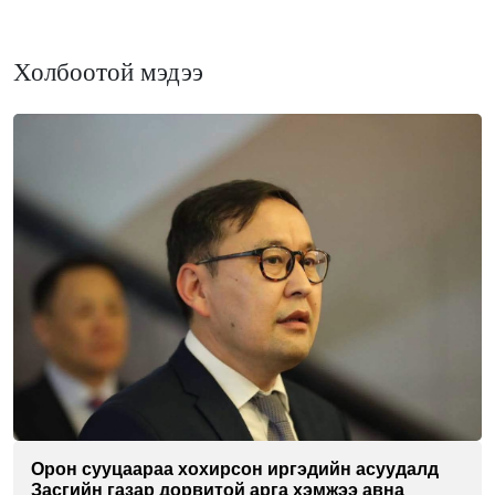
Холбоотой мэдээ
Орон сууцаараа хохирсон иргэдийн асуудалд
Засгийн газар дорвитой арга хэмжээ авна