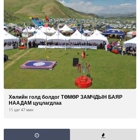
Хөлийн голд болдог ТӨМӨР ЗАМЧДЫН БАЯР
НААДАМ цуцлагдлаа
11 цаг 47 мин