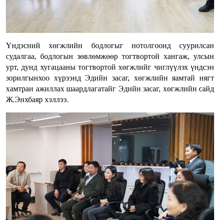
Үндэсний хөгжлийн бодлогыг нотолгоонд суурилсан
судалгаа, бодлогын зөвлөмжөөр тогтвортой хангаж, улсын
урт, дунд хугацааны тогтвортой хөгжлийг чиглүүлэх үндсэн
зорилгынхоо хүрээнд Эдийн засаг, хөгжлийн яамтай нягт
хамтран ажиллах шаардлагатайг Эдийн засаг, хөгжлийн сайд
Ж.Энхбаяр хэллээ.