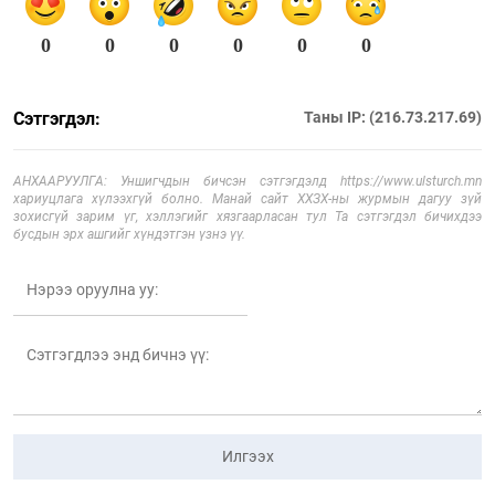
0
0
0
0
0
0
Сэтгэгдэл:
Таны IP: (216.73.217.69)
АНХААРУУЛГА: Уншигчдын бичсэн сэтгэгдэлд https://www.ulsturch.mn
хариуцлага хүлээхгүй болно. Манай сайт ХХЗХ-ны журмын дагуу зүй
зохисгүй зарим үг, хэллэгийг хязгаарласан тул Та сэтгэгдэл бичихдээ
бусдын эрх ашгийг хүндэтгэн үзнэ үү.
Илгээх