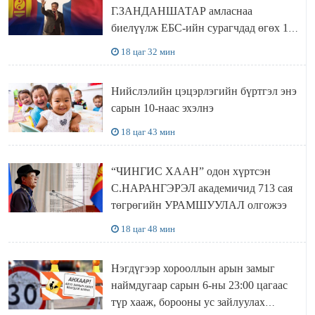
Г.ЗАНДАНШАТАР амласнаа
биелүүлж ЕБС-ийн сурагчдад өгөх 10.
МЯНГАН ШАТРАА хүлээн авчээ
18 цаг 32 мин
Нийслэлийн цэцэрлэгийн бүртгэл энэ
сарын 10-наас эхэлнэ
18 цаг 43 мин
“ЧИНГИС ХААН” одон хүртсэн
С.НАРАНГЭРЭЛ академичид 713 сая
төгрөгийн УРАМШУУЛАЛ олгожээ
18 цаг 48 мин
Нэгдүгээр хорооллын арын замыг
наймдугаар сарын 6-ны 23:00 цагаас
түр хааж, борооны ус зайлуулах