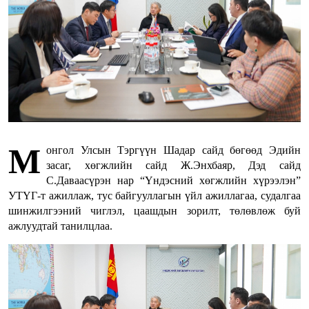
М
онгол Улсын Тэргүүн Шадар сайд бөгөөд Эдийн
засаг, хөгжлийн сайд Ж.Энхбаяр, Дэд сайд
С.Даваасүрэн нар “Үндэсний хөгжлийн хүрээлэн”
УТҮГ-т ажиллаж, тус байгууллагын үйл ажиллагаа, судалгаа
шинжилгээний чиглэл, цаашдын зорилт, төлөвлөж буй
ажлуудтай танилцлаа.