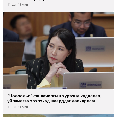
11 цаг 43 мин
"Чөлөөлье" санаачилгын хүрээнд худалдаа,
үйлчилгээ эрхлэхэд шаарддаг давхардсан
бүртгэлийг хүчингүй болгох тогтоолын төслийг
11 цаг 44 мин
баталлаа