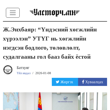
Ж.Энхбаяр: “Үндэсний хөгжлийн
хүрээлэн” УТҮГ нь хөгжлийн
нэгдсэн бодлого, төлөвлөлт,
судалгааны гол бааз байх ёстой
Батхуяг
Үйл явдал
/
2026-01-08
Жиргэх
Хуваалцах