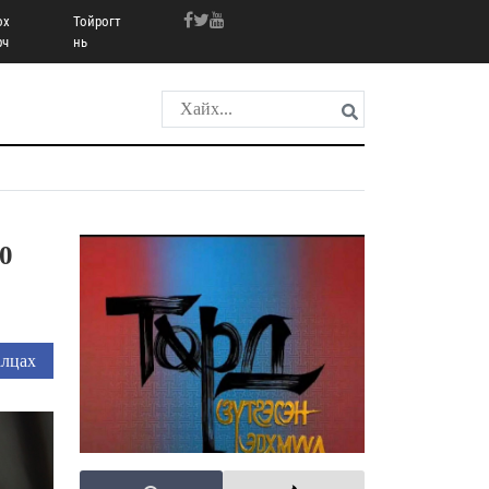
ох
Тойрогт
рч
нь
0
лцах