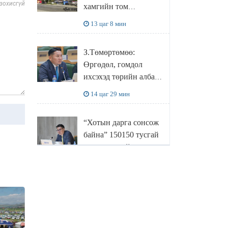
 зохисгүй
хамгийн том
боловсруулах
13 цаг 8 мин
үйлдвэрүүд нь хүртэл
халдлагын бай болов
З.Төмөртөмөө:
Өргөдөл, гомдол
ихсэхэд төрийн албан
хаагчдын хандлага
14 цаг 29 мин
нөлөөлж байна
“Хотын дарга сонсож
байна” 150150 тусгай
дугаарыг наймдугаар
сарын 14-нөөс
14 цаг 49 мин
ажиллуулж эхэлнэ
МОНГОЛ УЛСЫН
ШАДАР САЙД,
УЛСЫН ОНЦГОЙ