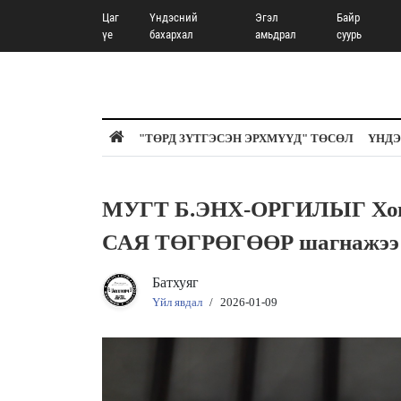
Цаг
Үндэсний
Эгэл
Байр
үе
бахархал
амьдрал
суурь
"ТӨРД ЗҮТГЭСЭН ЭРХМҮҮД" ТӨСӨЛ
ҮНДЭ
МУГТ Б.ЭНХ-ОРГИЛЫГ Ховд 
САЯ ТӨГРӨГӨӨР шагнажээ
Батхуяг
Үйл явдал
/
2026-01-09