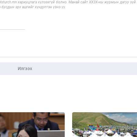
sturch.mn хариуцлага хүлээхгүй болно. Манай сайт ХХЗХ-ны журмын дагуу зүй
э бусдын эрх ашгийг хүндэтгэн үзнэ үү.
Илгээх