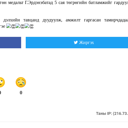
өн медальт Г.Эрдэнэбатад 5 сая төгрөгийн батламжийг гардуу
 дэлхийн тавцанд дуудуулж, амжилт гаргасан тамирчдада
гэе
Жиргэх
0
0
Таны IP: (216.73