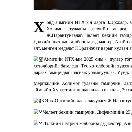
Х
овд аймгийн ИТХ-ын дарга З.Эрхбаяр, а
Холимог тулааны дэлхийн аварга, 
Ж.Нарантунгалаг, чөлөөт бөхийн тами
Дэлхийн шатрын холбооны дэд мастер, Азийн 
алт, мөнгөн медальт Г.Эрдэнэбат нарыг хүлээн а
Аймгийн ИТХ-ын 2025 оны 4 дүгээр тог
хөтөлбөрийг баталсан. Тус хөтөлбөрийн хүрээнд
дараах тамирчдыг шагнаж урамшууллаа. Үүнд:
Мэргэжлийн Холимог тулааны тамирчин, дэл
аймгийн Хүндэт иргэн шагналаар шагнаж, 20 сая
Б.Энх-Оргилийн дасгалжуулагч Ж.Нарантунга
Чөлөөт бөхийн тамирчин, Дифлимпийн 25 д
Дэлхийн шатрын холбооны дэд мастер, Азий