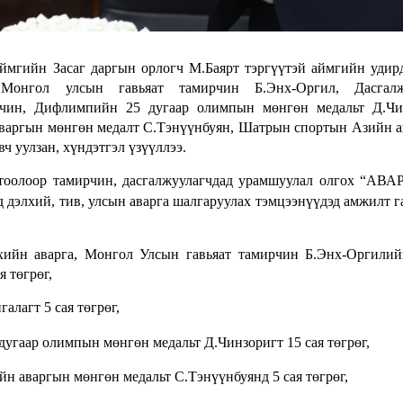
ймгийн Засаг даргын орлогч М.Баярт тэргүүтэй аймгийн удир
Монгол улсын гавьяат тамирчин Б.Энх-Оргил, Дасгалж
рчин, Дифлимпийн 25 дугаар олимпын мөнгөн медальт Д.Чин
аваргын мөнгөн медалт С.Тэнүүнбуян, Шатрын спортын Азийн 
вч уулзан, хүндэтгэл үзүүллээ.
тоолоор тамирчин, дасгалжуулагчдад урамшуулал олгох “АВ
 дэлхий, тив, улсын аварга шалгаруулах тэмцээнүүдэд амжилт г
хийн аварга, Монгол Улсын гавьяат тамирчин Б.Энх-Оргили
 төгрөг,
лагт 5 сая төгрөг,
угаар олимпын мөнгөн медальт Д.Чинзоригт 15 сая төгрөг,
н аваргын мөнгөн медальт С.Тэнүүнбуянд 5 сая төгрөг,