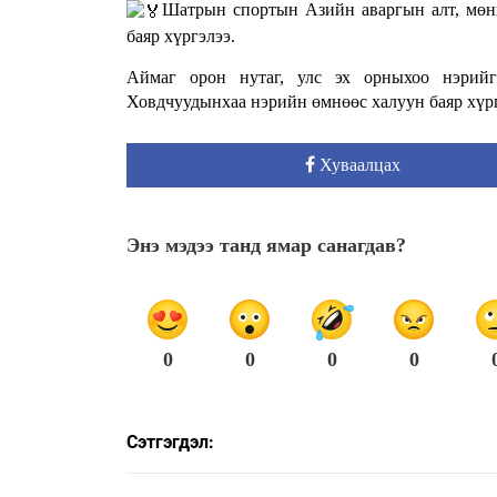
Шатрын спортын Азийн аваргын алт, мөнг
баяр хүргэлээ.
Аймаг орон нутаг, улс эх орныхоо нэрийг
Ховдчуудынхаа нэрийн өмнөөс халуун баяр хүр
Хуваалцах
Энэ мэдээ танд ямар санагдав?
0
0
0
0
Сэтгэгдэл: