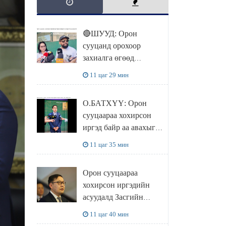
🔴ШУУД: Орон
сууцанд орохоор
захиалга өгөөд
хохирсон хохирогчид
11 цаг 29 мин
мэдээлэл өгч байна
О.БАТХҮҮ: Орон
сууцаараа хохирсон
иргэд байр аа авахыг л
хүсэж байна. Иргэд
11 цаг 35 мин
хохироод байгаа
учраас Засгийн газар
Орон сууцаараа
доривтой арга хэмжээ
хохирсон иргэдийн
авч ажиллана
асуудалд Засгийн
газар дорвитой арга
11 цаг 40 мин
хэмжээ авна