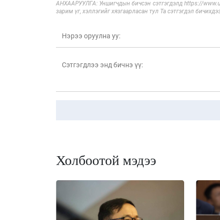
АНХААРУУЛГА: Уншигчдын бичсэн сэтгэгдэлд https://www.ul
зарим үг, хэллэгийг хязгаарласан тул Та сэтгэгдэл бичихдэ
Холбоотой мэдээ