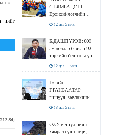
байхгүй, орон сууц ч
лан өгч
С.БЯМБАЦОГТ
байхгүй хаана
Ерөнхийлөгчийн
амьдрахаа мэдэхгүй
а нийт
захирамжит ТӨРИЙН
явж байна
12 цаг 5 мин
ИЛЧ
ТӨЛӨӨЛӨГЧӨӨР
Б.ДАШПҮРЭВ: 800
Сутай хайрханы
ам.доллар байсан 92
тахилгад оролцжээ
төрлийн бензины үнэ
851 ам.доллар болж
12 цаг 11 мин
НЭМЭГДСЭН
Говийн
Г.ГАНБААТАР
гишүүн, зөвлөхийн
хамт САНКТ
13 цаг 5 мин
ПЕТЕРБУРГТ
зугаалах замын
.217.84)
ОХУ-ын түлшний
зардлаа “ИНҮТ”
хямрал гүнзгийрч,
ТӨХХК даажээ