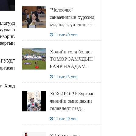
"Чөлөөлье"
санаачилгын хүрээнд
длагууд
худалдаа, үйлчилгээ
уулагч
эрхлэхэд шаарддаг
11 цаг 40 мин
зориг,
давхардсан
аваргын
бүртгэлийг хүчингүй
Хөлийн голд болдог
болгох тогтоолын
ТӨМӨР ЗАМЧДЫН
АРГУУД”
төслийг баталлаа
БАЯР НААДАМ
аргасан
цуцлагдлаа
11 цаг 43 мин
йг Ховд
ХОХИРОГЧ: Зургаан
жилийн өмнө дахин
төлөвлөлт гээд
айлуудыг нүүлгэсэн.
11 цаг 49 мин
Гэтэл одоог хүртэл
хашаа байшин ч
УИХ-ын дарга