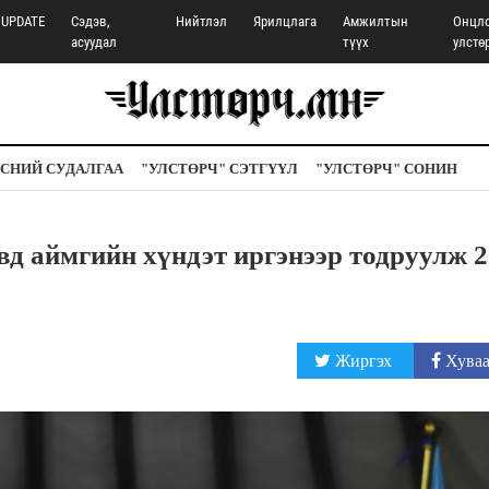
UPDATE
Сэдэв,
Нийтлэл
Ярилцлага
Амжилтын
Онцл
асуудал
түүх
улстө
СНИЙ СУДАЛГАА
"УЛСТӨРЧ" СЭТГҮҮЛ
"УЛСТӨРЧ" СОНИН
аймгийн хүндэт иргэнээр тодруулж 2
Жиргэх
Хуваа