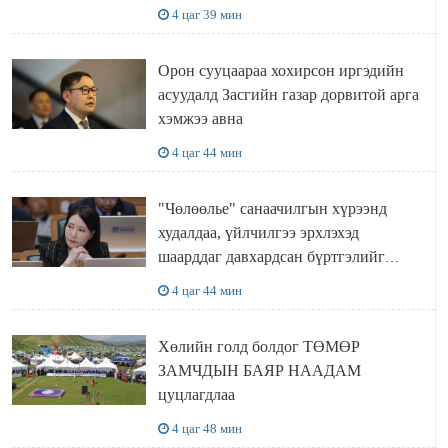
газар доривтой арга хэмжээ авч
4 цаг 39 мин
ажиллана
Орон сууцаараа хохирсон иргэдийн
асуудалд Засгийн газар дорвитой арга
хэмжээ авна
4 цаг 44 мин
"Чөлөөлье" санаачилгын хүрээнд
худалдаа, үйлчилгээ эрхлэхэд
шаарддаг давхардсан бүртгэлийг
хүчингүй болгох тогтоолын төслийг
4 цаг 44 мин
баталлаа
Хөлийн голд болдог ТӨМӨР
ЗАМЧДЫН БАЯР НААДАМ
цуцлагдлаа
4 цаг 48 мин