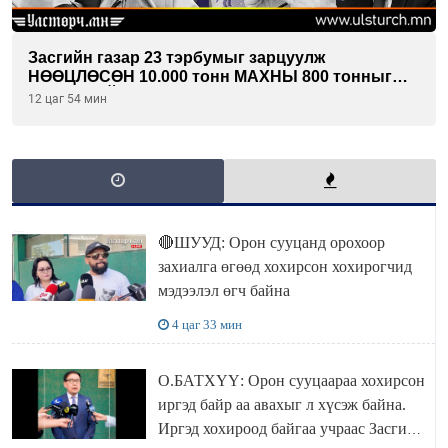
Засгийн газар 23 тэрбумыг зарцуулж
НӨӨЦЛӨСӨН 10.000 тонн МАХНЫ 800 тонныг
ХЭН ХУЛГЙАЛСАН бэ...
12 цаг 54 мин
🔴ШУУД: Орон сууцанд орохоор
захиалга өгөөд хохирсон хохирогчид
мэдээлэл өгч байна
4 цаг 33 мин
О.БАТХҮҮ: Орон сууцаараа хохирсон
иргэд байр аа авахыг л хүсэж байна.
Иргэд хохироод байгаа учраас Засгийн