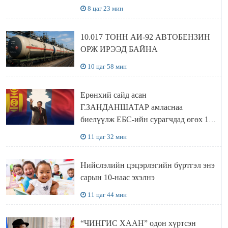
хүлээн авч уулзав
8 цаг 23 мин
10.017 ТОНН АИ-92 АВТОБЕНЗИН
ОРЖ ИРЭЭД БАЙНА
10 цаг 58 мин
Ерөнхий сайд асан
Г.ЗАНДАНШАТАР амласнаа
биелүүлж ЕБС-ийн сурагчдад өгөх 10.
МЯНГАН ШАТРАА хүлээн авчээ
11 цаг 32 мин
Нийслэлийн цэцэрлэгийн бүртгэл энэ
сарын 10-наас эхэлнэ
11 цаг 44 мин
“ЧИНГИС ХААН” одон хүртсэн