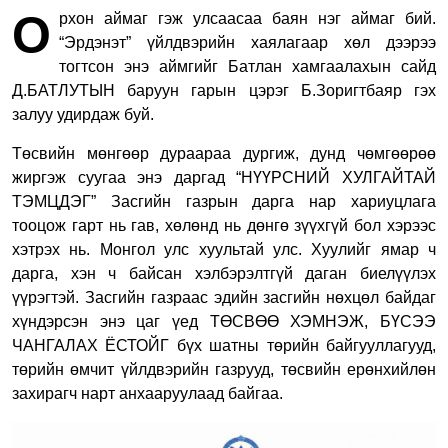
О
рхон аймаг гэж улсаасаа баян нэг аймаг бий.
“Эрдэнэт” үйлдвэрийн хаялагаар хөл дээрээ
тогтсон энэ аймгийг Батлан хамгаалахын сайд
Д.БАТЛУТЫН баруун гарын цэрэг Б.Зоригтбаяр гэх
залуу удирдаж буй.
Төсвийн мөнгөөр дураараа дургиж, дунд чөмгөөрөө
жиргэж суугаа энэ даргад “НҮҮРСНИЙ ХУЛГАЙТАЙ
ТЭМЦДЭГ” Засгийн газрын дарга нар хариуцлага
тооцож гарт нь гав, хөлөнд нь дөнгө зүүхгүй бол хэрээс
хэтрэх нь. Монгол улс хуультай улс. Хуулийг ямар ч
дарга, хэн ч байсан хэлбэрэлтгүй даган биелүүлэх
үүрэгтэй. Засгийн газраас эдийн засгийн нөхцөл байдаг
хүндэрсэн энэ цаг үед ТӨСВӨӨ ХЭМНЭЖ, БҮСЭЭ
ЧАНГАЛАХ ЁСТОЙГ бүх шатны төрийн байгууллагууд,
төрийн өмчит үйлдвэрийн газрууд, төсвийн ерөнхийлөн
захирагч нарт анхааруулаад байгаа.