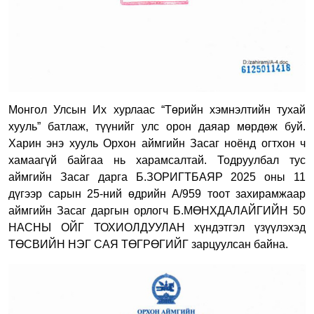
Монгол Улсын Их хурлаас “Төрийн хэмнэлтийн тухай
хууль” батлаж, түүнийг улс орон даяар мөрдөж буй.
Харин энэ хууль Орхон аймгийн Засаг ноёнд огтхон ч
хамаагүй байгаа нь харамсалтай. Тодруулбал тус
аймгийн Засаг дарга Б.ЗОРИГТБАЯР 2025 оны 11
дүгээр сарын 25-ний өдрийн А/959 тоот захирамжаар
аймгийн Засаг даргын орлогч Б.МӨНХДАЛАЙГИЙН 50
НАСНЫ ОЙГ ТОХИОЛДУУЛАН хүндэтгэл үзүүлэхэд
ТӨСВИЙН НЭГ САЯ ТӨГРӨГИЙГ зарцуулсан байна.