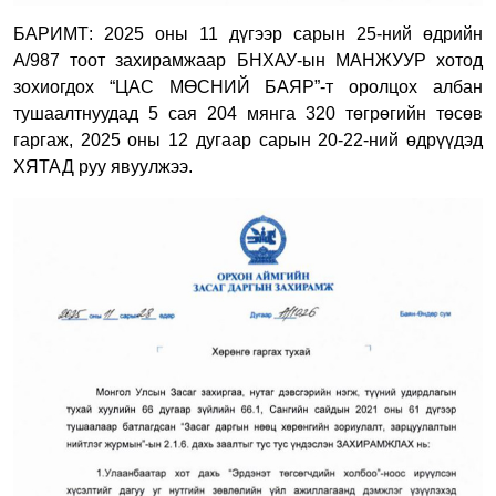
БАРИМТ: 2025 оны 11 дүгээр сарын 25-ний өдрийн
А/987 тоот захирамжаар БНХАУ-ын МАНЖУУР хотод
зохиогдох “ЦАС МӨСНИЙ БАЯР”-т оролцох албан
тушаалтнуудад 5 сая 204 мянга 320 төгрөгийн төсөв
гаргаж, 2025 оны 12 дугаар сарын 20-22-ний өдрүүдэд
ХЯТАД руу явуулжээ.