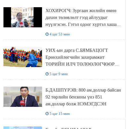
ХОХИРОГЧ: Зургаан жилийн өмнө
дахин төлөвлөлт гээд айлуудыг
нүүлгэсэн. Гэтэл одоог хүртэл хашаа
байшин ч байхгүй, орон сууц ч
4 цаг 53 мин
байхгүй хаана амьдрахаа мэдэхгүй явж
байна
УИХ-ын дарга С.БЯМБАЦОГТ
Ерөнхийлөгчийн захирамжит
ТӨРИЙН ИЛЧ ТӨЛӨӨЛӨГЧӨӨР
Сутай хайрханы тахилгад оролцжээ
5 цаг 9 мин
Б.ДАШПҮРЭВ: 800 ам.доллар байсан
92 төрлийн бензины үнэ 851
ам.доллар болж НЭМЭГДСЭН
5 цаг 15 мин