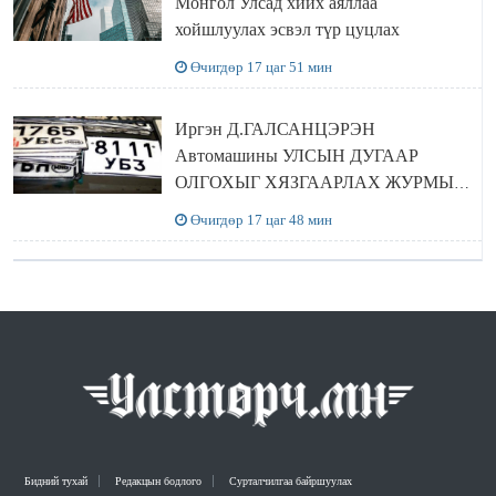
Монгол Улсад хийх аяллаа
хойшлуулах эсвэл түр цуцлах
Өчигдөр 17 цаг 51 мин
Иргэн Д.ГАЛСАНЦЭРЭН
Автомашины УЛСЫН ДУГААР
ОЛГОХЫГ ХЯЗГААРЛАХ ЖУРМЫГ
ЦУЦЛУУЛАХ санал гаргажээ
Өчигдөр 17 цаг 48 мин
Бидний тухай
Редакцын бодлого
Сурталчилгаа байршуулах