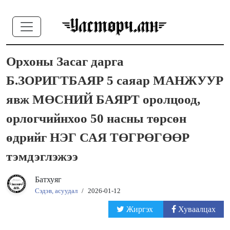
Орхоны Засаг дарга
Б.ЗОРИГТБАЯР 5 саяар МАНЖУУР
явж МӨСНИЙ БАЯРТ оролцоод,
орлогчийнхоо 50 насны төрсөн
өдрийг НЭГ САЯ ТӨГРӨГӨӨР
тэмдэглэжээ
Батхуяг
Сэдэв, асуудал
/
2026-01-12
Жиргэх
Хуваалцах