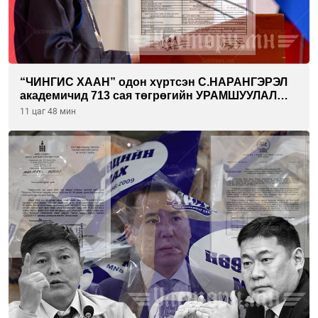
“ЧИНГИС ХААН” одон хүртсэн С.НАРАНГЭРЭЛ
академичид 713 сая төгрөгийн УРАМШУУЛАЛ
олгожээ
11 цаг 48 мин