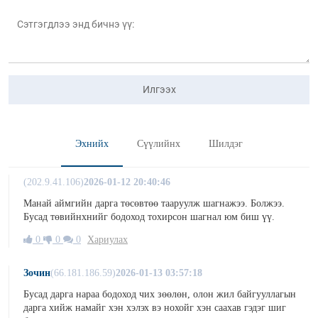
Илгээх
Эхнийх
Сүүлийнх
Шилдэг
(202.9.41.106)
2026-01-12 20:40:46
Манай аймгийн дарга төсөвтөө тааруулж шагнажээ. Болжээ.
Бусад төвийнхнийг бодоход тохирсон шагнал юм биш үү.
0
0
0
Хариулах
Зочин
(66.181.186.59)
2026-01-13 03:57:18
Бусад дарга нараа бодоход чих зөөлөн, олон жил байгууллагын
дарга хийж намайг хэн хэлэх вэ нохойг хэн саахав гэдэг шиг