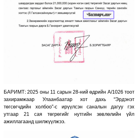
БАРИМТ: 2025 оны 11 сарын 28-ний өдрийн А/1026 тоот
захирамжаар Улаанбаатар хот дахь “Эрдэнэт
төгсөгчдийн холбоо”-с ирүүлсэн саналын дагуу гэх
утгаар 21 сая төгрөгийг нутгийн зөвлөлийн үйл
ажиллагаанд шилжүүлжээ.