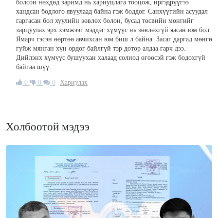
болсон нөхдөд заримд нь хариуцлага тооцож, иргэдрүүгээ
хандсан бодлого явуулаад байна гэж боддог. Санхүүгийн асуудал
гаргасан бол хуулийн зөвлөх болон, бусад төсвийн мөнгийг
зарцуулах эрх хэмжээг мэддэг хүмүүс нь зөвлөхгүй яасан юм бол.
Ямарч гэсэн өөртөө авчихсан юм биш л байна. Засаг даргад мөнгө
гуйж мянган хүн ордог байлгүй тэр дотор алдаа гарч дээ.
Дийлэнх хүмүүс бушуухан халаад солиод өгөөсэй гэж бодохгүй
байгаа шүү.
0
0
0
Хариулах
Холбоотой мэдээ