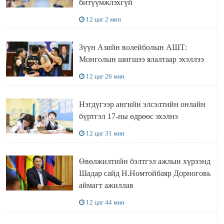
битүүмжлэхгүй
12 цаг 2 мин
Зүүн Азийн волейболын АШТ:
Монголын шигшээ ялалтаар эхэллээ
12 цаг 26 мин
Нэгдүгээр ангийн элсэлтийн онлайн
бүртгэл 17-ны өдрөөс эхэлнэ
12 цаг 31 мин
Өвөлжилтийн бэлтгэл ажлын хүрээнд
Шадар сайд Н.Номтойбаяр Дорноговь
аймагт ажиллав
12 цаг 44 мин