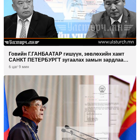
Говийн Г.ГАНБААТАР гишүүн, зөвлөхийн хамт
САНКТ ПЕТЕРБУРГТ зугаалах замын зардлаа
“ИНҮТ” ТӨХХК даажээ
6 цаг 9 мин