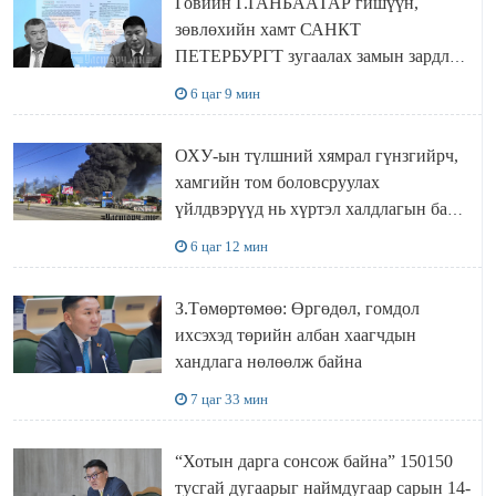
Говийн Г.ГАНБААТАР гишүүн,
зөвлөхийн хамт САНКТ
ПЕТЕРБУРГТ зугаалах замын зардлаа
“ИНҮТ” ТӨХХК даажээ
6 цаг 9 мин
ОХУ-ын түлшний хямрал гүнзгийрч,
хамгийн том боловсруулах
үйлдвэрүүд нь хүртэл халдлагын бай
болов
6 цаг 12 мин
З.Төмөртөмөө: Өргөдөл, гомдол
ихсэхэд төрийн албан хаагчдын
хандлага нөлөөлж байна
7 цаг 33 мин
“Хотын дарга сонсож байна” 150150
тусгай дугаарыг наймдугаар сарын 14-