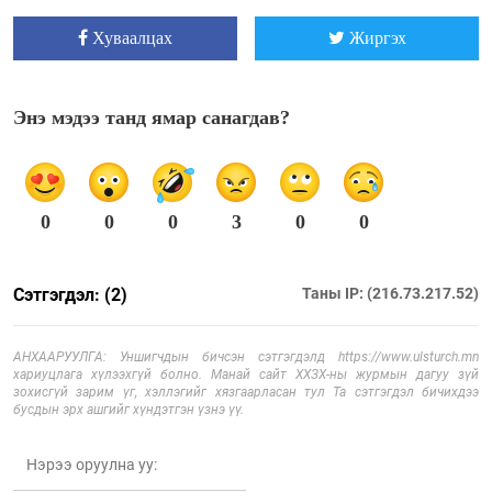
Хуваалцах
Жиргэх
Энэ мэдээ танд ямар санагдав?
0
0
0
3
0
0
Сэтгэгдэл: (2)
Таны IP: (216.73.217.52)
АНХААРУУЛГА: Уншигчдын бичсэн сэтгэгдэлд https://www.ulsturch.mn
хариуцлага хүлээхгүй болно. Манай сайт ХХЗХ-ны журмын дагуу зүй
зохисгүй зарим үг, хэллэгийг хязгаарласан тул Та сэтгэгдэл бичихдээ
бусдын эрх ашгийг хүндэтгэн үзнэ үү.