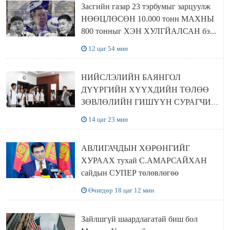
Засгийн газар 23 тэрбумыг зарцуулж
НӨӨЦЛӨСӨН 10.000 тонн МАХНЫ
800 тонныг ХЭН ХУЛГЙАЛСАН бэ...
12 цаг 54 мин
НИЙСЛЭЛИЙН БАЯНГОЛ
ДҮҮРГИЙН ХҮҮХДИЙН ТӨЛӨӨ
ЗӨВЛӨЛИЙН ГИШҮҮН СУРАГЧИД
БОЛОВСРОЛЫН ЯАМАНД
14 цаг 23 мин
ЗОЧИЛЛОО
АВЛИГАЧДЫН ХӨРӨНГИЙГ
ХУРААХ тухай С.АМАРСАЙХАН
сайдын СУПЕР төлөвлөгөө
Өчигдөр 18 цаг 12 мин
Зайлшгүй шаардлагатай биш бол