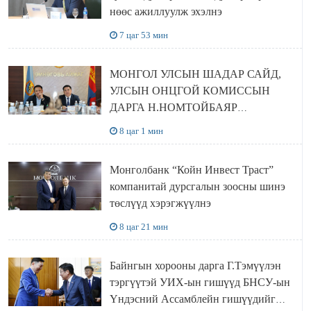
нөөс ажиллуулж эхэлнэ
7 цаг 53 мин
МОНГОЛ УЛСЫН ШАДАР САЙД,
УЛСЫН ОНЦГОЙ КОМИССЫН
ДАРГА Н.НОМТОЙБАЯР
ӨМНӨГОВЬ АЙМАГТ
8 цаг 1 мин
АЖИЛЛАЛАА
Монголбанк “Койн Инвест Траст”
компанитай дурсгалын зоосны шинэ
төслүүд хэрэгжүүлнэ
8 цаг 21 мин
Байнгын хорооны дарга Г.Тэмүүлэн
тэргүүтэй УИХ-ын гишүүд БНСУ-ын
Үндэсний Ассамблейн гишүүдийг