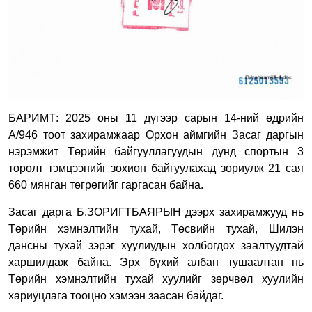
БАРИМТ: 2025 оны 11 дүгээр сарын 14-ний өдрийн
А/946 тоот захирамжаар Орхон аймгийн Засаг даргын
нэрэмжит Төрийн байгууллагуудын дунд спортын 3
төрөлт тэмцээнийг зохион байгуулахад зориулж 21 сая
660 мянган төгрөгийг гаргасан байна.
Засаг дарга Б.ЗОРИГТБАЯРЫН дээрх захирамжууд нь
Төрийн хэмнэлтийн тухай, Төсвийн тухай, Шилэн
дансны тухай зэрэг хуулиудын холбогдох заалтуудтай
харшилдаж байна. Эрх бүхий албан тушаалтан нь
Төрийн хэмнэлтийн тухай хуулийг зөрчвөл хуулийн
хариуцлага тооцно хэмээн заасан байдаг.