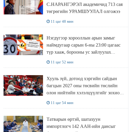
С.НАРАНГЭРЭЛ академичид 713 сая
төгрөгийн УРАМШУУЛАЛ олгожээ
11 цаг 48 мин
Нэгдүгээр хорооллын арын замыг
наймдугаар сарын 6-ны 23:00 цагаас
түр хааж, борооны ус зайлуулах
шугамын хөндлөн сэтэлгээ хийнэ
11 цаг 52 мин
Хууль зүй, дотоод хэргийн сайдын
багцын 2027 оны төсвийн төслийн
олон нийтийн хэлэлцүүлгийг зохион
байгууллаа
11 цаг 54 мин
Татварын өртэй, шатахуун
импортлогч 142 ААН-ийн дансыг