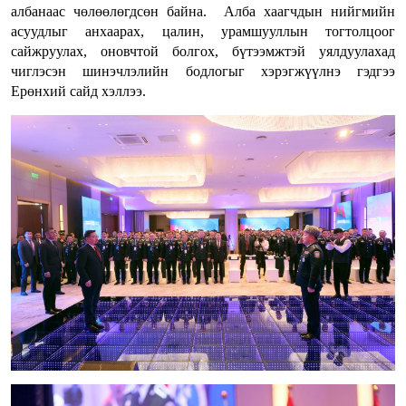
албанаас чөлөөлөгдсөн байна. Алба хаагчдын нийгмийн
асуудлыг анхаарах, цалин, урамшууллын тогтолцоог
сайжруулах, оновчтой болгох, бүтээмжтэй уялдуулахад
чиглэсэн шинэчлэлийн бодлогыг хэрэгжүүлнэ гэдгээ
Ерөнхий сайд хэллээ.