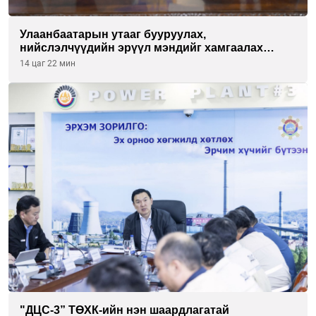
Улаанбаатарын утааг бууруулах,
нийслэлчүүдийн эрүүл мэндийг хамгаалах
төслийг “Чингис хаан баялгийн сан нэгдэл” ХХК-
14 цаг 22 мин
тай хамтран хэрэгжүүлнэ
"ДЦС-3” ТӨХК-ийн нэн шаардлагатай