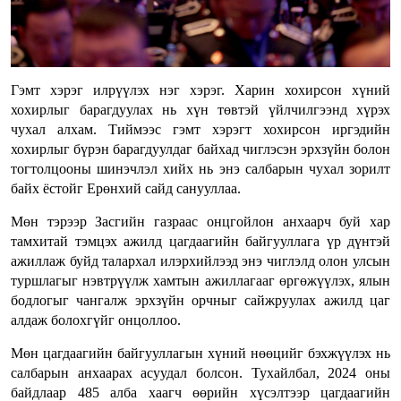
Гэмт хэрэг илрүүлэх нэг хэрэг. Харин хохирсон хүний
хохирлыг барагдуулах нь хүн төвтэй үйлчилгээнд хүрэх
чухал алхам. Тиймээс гэмт хэрэгт хохирсон иргэдийн
хохирлыг бүрэн барагдуулдаг байхад чиглэсэн эрхзүйн болон
тогтолцооны шинэчлэл хийх нь энэ салбарын чухал зорилт
байх ёстойг Ерөнхий сайд санууллаа.
Мөн тэрээр Засгийн газраас онцгойлон анхаарч буй хар
тамхитай тэмцэх ажилд цагдаагийн байгууллага үр дүнтэй
ажиллаж буйд талархал илэрхийлээд энэ чиглэлд олон улсын
туршлагыг нэвтрүүлж хамтын ажиллагааг өргөжүүлэх, ялын
бодлогыг чангалж эрхзүйн орчныг сайжруулах ажилд цаг
алдаж болохгүйг онцоллоо.
Мөн цагдаагийн байгууллагын хүний нөөцийг бэхжүүлэх нь
салбарын анхаарах асуудал болсон. Тухайлбал, 2024 оны
байдлаар 485 алба хаагч өөрийн хүсэлтээр цагдаагийн