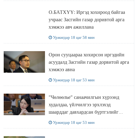
О.БАТХҮҮ: Иргэд хохироод байгаа
учраас Засгийн газар доривтой арга
хэмжээ авч ажиллана
Уржигдар 18 цаг 58 мин
Орон сууцаараа хохирсон иргэдийн
асуудалд Засгийн газар дорвитой арга
хэмжээ авна
Уржигдар 18 цаг 53 мин
"Чөлөөлье" санаачилгын хүрээнд
худалдаа, үйлчилгээ эрхлэхэд
шаарддаг давхардсан бүртгэлийг
хүчингүй болгох тогтоолын төслийг
Уржигдар 18 цаг 53 мин
баталлаа