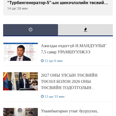
“Турбингенератор-5”-ын шинэчлэлийн төсвийг
шийдвэрлэхээр болов
14 цаг 28 мин
Ажилдаа очдоггүй Н.МАНДУУЛЫГ
7,5 саяар УРАМШУУЛЖЭЭ
12 цаг 6 мин
2027 ОНЫ УЛСЫН ТӨСВИЙН
ТӨСӨЛ БОЛОН 2026 ОНЫ
ТӨСВИЙН ТОДОТГОЛЫН
ТӨСЛИЙН ОЛОН НИЙТИЙН
13 цаг 53 мин
ХЭЛЭЛЦҮҮЛЭГ БОЛЛОО
Улаанбаатарын утааг бууруулах,