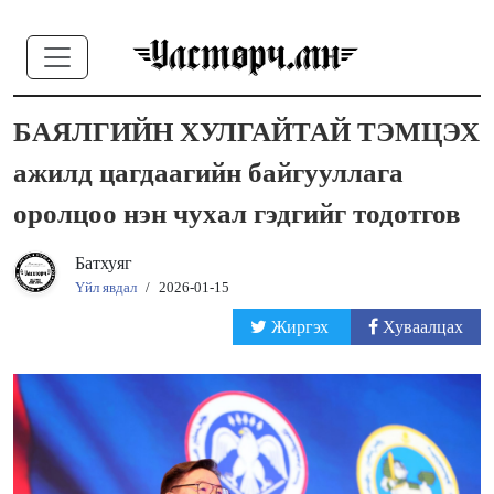
БАЯЛГИЙН ХУЛГАЙТАЙ ТЭМЦЭХ
ажилд цагдаагийн байгууллага
оролцоо нэн чухал гэдгийг тодотгов
Батхуяг
Үйл явдал
/
2026-01-15
Жиргэх
Хуваалцах