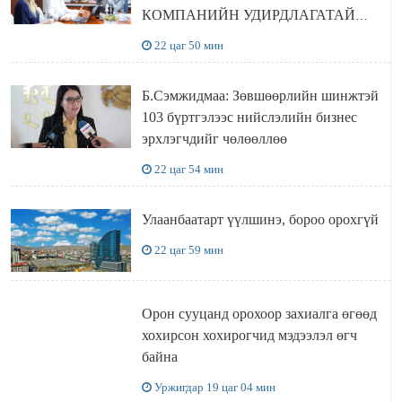
КОМПАНИЙН УДИРДЛАГАТАЙ
УУЛЗЛАА
22 цаг 50 мин
Б.Сэмжидмаа: Зөвшөөрлийн шинжтэй
103 бүртгэлээс нийслэлийн бизнес
эрхлэгчдийг чөлөөллөө
22 цаг 54 мин
Улаанбаатарт үүлшинэ, бороо орохгүй
22 цаг 59 мин
Орон сууцанд орохоор захиалга өгөөд
хохирсон хохирогчид мэдээлэл өгч
байна
Уржигдар 19 цаг 04 мин