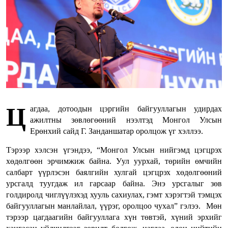
Ц
агдаа, дотоодын цэргийн байгууллагын удирдах
ажилтны зөвлөгөөний нээлтэд Монгол Улсын
Ерөнхий сайд Г. Занданшатар оролцож үг хэллээ.
Тэрээр хэлсэн үгэндээ, “Монгол Улсын нийгэмд цэгцрэх
хөдөлгөөн эрчимжиж байна. Уул уурхай, төрийн өмчийн
салбарт үүрлэсэн баялгийн хулгай цэгцрэх хөдөлгөөний
урсгалд туугдаж ил гарсаар байна. Энэ урсгалыг зөв
голдиролд чиглүүлэхэд хууль сахиулах, гэмт хэрэгтэй тэмцэх
байгууллагын манлайлал, үүрэг, оролцоо чухал” гэлээ. Мөн
тэрээр цагдаагийн байгууллага хүн төвтэй, хүний эрхийг