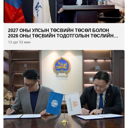
2027 ОНЫ УЛСЫН ТӨСВИЙН ТӨСӨЛ БОЛОН
2026 ОНЫ ТӨСВИЙН ТОДОТГОЛЫН ТӨСЛИЙН
ОЛОН НИЙТИЙН ХЭЛЭЛЦҮҮЛЭГ БОЛЛОО
13 цаг 53 мин