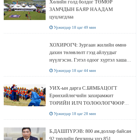
Хөлийн голд болдог ТӨМӨР
ЗАМЧДЫН БАЯР НААДАМ
цуцлагдлаа
Уржигдар 18 цаг 49 мин
ХОХИРОГЧ: Зургаан жилийн өмнө
дахин төлөвлөлт гээд айлуудыг
нүүлгэсэн. Гэтэл одоог хүртэл хашаа
байшин ч байхгүй, орон сууц ч
Уржигдар 18 цаг 44 мин
байхгүй хаана амьдрахаа мэдэхгүй явж
байна
УИХ-ын дарга С.БЯМБАЦОГТ
Ерөнхийлөгчийн захирамжит
ТӨРИЙН ИЛЧ ТӨЛӨӨЛӨГЧӨӨР
Сутай хайрханы тахилгад оролцжээ
Уржигдар 18 цаг 28 мин
Б.ДАШПҮРЭВ: 800 ам.доллар байсан
92 төрлийн бензины үнэ 851