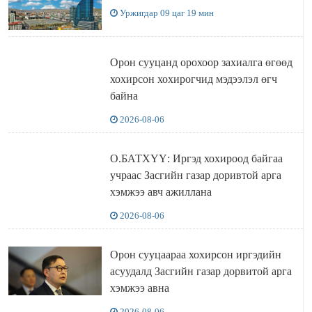
Уржигдар 09 цаг 19 мин
Орон сууцанд орохоор захиалга өгөөд
хохирсон хохирогчид мэдээлэл өгч
байна
2026-08-06
О.БАТХҮҮ: Иргэд хохироод байгаа
учраас Засгийн газар доривтой арга
хэмжээ авч ажиллана
2026-08-06
Орон сууцаараа хохирсон иргэдийн
асуудалд Засгийн газар дорвитой арга
хэмжээ авна
2026-08-06