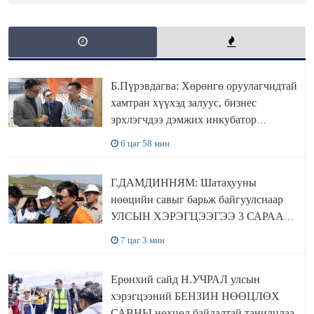
Б.Пүрэвдагва: Хөрөнгө оруулагчидтай
хамтран хүүхэд залуус, бизнес
эрхлэгчдээ дэмжих инкубатор
төвүүдийг хотын захын хорооллуудад
6 цаг 58 мин
байгуулна
Г.ДАМДИННЯМ: Шатахууны
нөөцийн савыг барьж байгуулснаар
УЛСЫН ХЭРЭГЦЭЭГЭЭ 3 САРААР
НӨӨЦЛӨДӨГ болно
7 цаг 3 мин
Ерөнхий сайд Н.УЧРАЛ улсын
хэрэгцээний БЕНЗИН НӨӨЦЛӨХ
САВНЫ нөхцөл байдалтай танилцлаа