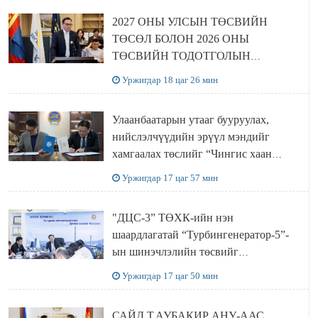
2027 ОНЫ УЛСЫН ТӨСВИЙН
ТӨСӨЛ БОЛОН 2026 ОНЫ
ТӨСВИЙН ТОДОТГОЛЫН
ТӨСЛИЙН ОЛОН НИЙТИЙН
Уржигдар 18 цаг 26 мин
ХЭЛЭЛЦҮҮЛЭГ БОЛЛОО
Улаанбаатарын утааг бууруулах,
нийслэлчүүдийн эрүүл мэндийг
хамгаалах төслийг “Чингис хаан
баялгийн сан нэгдэл” ХХК-тай
Уржигдар 17 цаг 57 мин
хамтран хэрэгжүүлнэ
"ДЦС-3” ТӨХК-ийн нэн
шаардлагатай “Турбингенератор-5”-
ын шинэчлэлийн төсвийг
шийдвэрлэхээр болов
Уржигдар 17 цаг 50 мин
САЙД Т.АУБАКИР АНУ-ААС