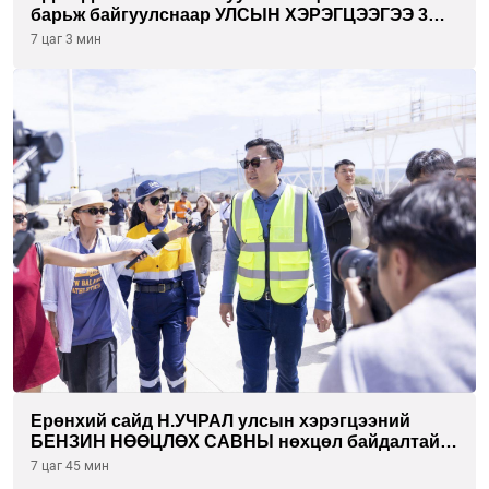
барьж байгуулснаар УЛСЫН ХЭРЭГЦЭЭГЭЭ 3
САРААР НӨӨЦЛӨДӨГ болно
7 цаг 3 мин
Ерөнхий сайд Н.УЧРАЛ улсын хэрэгцээний
БЕНЗИН НӨӨЦЛӨХ САВНЫ нөхцөл байдалтай
танилцлаа
7 цаг 45 мин