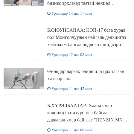
бизнес эрхлэхэд таатай нөхцөл
бүрдэнэ
Уржигдар 14 цаг 17 мин
Б.ОЮУНСАНАА: КОП-17 бага хурал
бол Монголчуудын байгаль дэлхийгээ
хамгаалж байгаа бодлого шийдвэрийг
ДЭЛХИЙД СУРТАЛЧИЛАХ гол
Уржигдар 12 цаг 03 мин
бодлого
Өнөөдөр дараах байршилд цахилгаан
хязгаарлана
Уржигдар 11 цаг 45 мин
Б.ХҮРЭЛБААТАР: Хаана ямар
колонкд шатахуун өгч байгаа,
дараалал ямар байгааг "BENZIN.MN”
сайтаас харах боломжтой
Уржигдар 11 цаг 00 мин