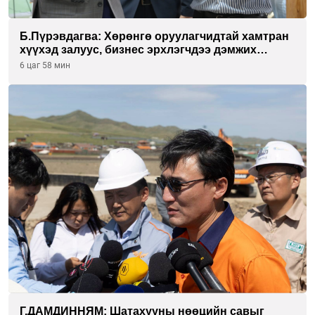
Б.Пүрэвдагва: Хөрөнгө оруулагчидтай хамтран
хүүхэд залуус, бизнес эрхлэгчдээ дэмжих
инкубатор төвүүдийг хотын захын
6 цаг 58 мин
хорооллуудад байгуулна
Г.ДАМДИННЯМ: Шатахууны нөөцийн савыг