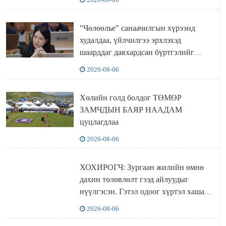
"Чөлөөлье" санаачилгын хүрээнд
худалдаа, үйлчилгээ эрхлэхэд
шаарддаг давхардсан бүртгэлийг
хүчингүй болгох тогтоолын төслийг
2026-08-06
баталлаа
Хөлийн голд болдог ТӨМӨР
ЗАМЧДЫН БАЯР НААДАМ
цуцлагдлаа
2026-08-06
ХОХИРОГЧ: Зургаан жилийн өмнө
дахин төлөвлөлт гээд айлуудыг
нүүлгэсэн. Гэтэл одоог хүртэл хашаа
байшин ч байхгүй, орон сууц ч
2026-08-06
байхгүй хаана амьдрахаа мэдэхгүй явж