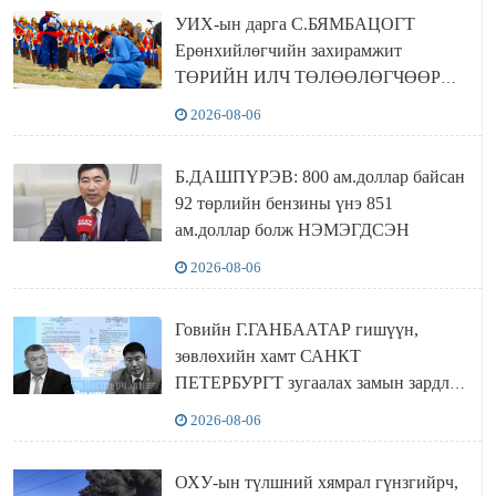
байна
УИХ-ын дарга С.БЯМБАЦОГТ
Ерөнхийлөгчийн захирамжит
ТӨРИЙН ИЛЧ ТӨЛӨӨЛӨГЧӨӨР
Сутай хайрханы тахилгад оролцжээ
2026-08-06
Б.ДАШПҮРЭВ: 800 ам.доллар байсан
92 төрлийн бензины үнэ 851
ам.доллар болж НЭМЭГДСЭН
2026-08-06
Говийн Г.ГАНБААТАР гишүүн,
зөвлөхийн хамт САНКТ
ПЕТЕРБУРГТ зугаалах замын зардлаа
“ИНҮТ” ТӨХХК даажээ
2026-08-06
ОХУ-ын түлшний хямрал гүнзгийрч,