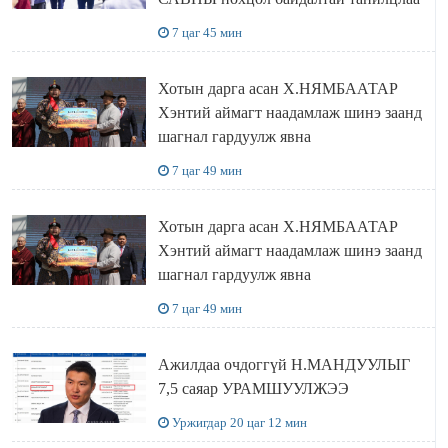
7 цаг 45 мин
Хотын дарга асан Х.НЯМБААТАР
Хэнтий аймагт наадамлаж шинэ заанд
шагнал гардуулж явна
7 цаг 49 мин
Хотын дарга асан Х.НЯМБААТАР
Хэнтий аймагт наадамлаж шинэ заанд
шагнал гардуулж явна
7 цаг 49 мин
Ажилдаа очдоггүй Н.МАНДУУЛЫГ
7,5 саяар УРАМШУУЛЖЭЭ
Уржигдар 20 цаг 12 мин