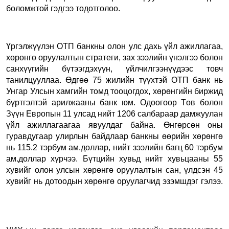
боломжтой гэдгээ тодотголоо.
Үргэлжүүлэн ОТП банкны олон улс дахь үйл ажиллагаа,
хөрөнгө оруулалтын стратеги, зах зээлийн үнэлгээ болон
санхүүгийн бүтээгдэхүүн, үйлчилгээнүүдээс товч
танилцууллаа. Өдгөө 75 жилийн түүхтэй ОТП банк нь
Унгар Улсын хамгийн томд тооцогдох, хөрөнгийн биржид
бүртгэлтэй арилжааны банк юм. Одоогоор Төв болон
Зүүн Европын 11 улсад нийт 1206 салбараар дамжуулан
үйл ажиллагаагаа явуулдаг байна. Өнгөрсөн оны
гуравдугаар улирлын байдлаар банкны өөрийн хөрөнгө
нь 115.2 тэрбум ам.доллар, нийт зээлийн багц 60 тэрбум
ам.доллар хүрчээ. Бүтцийн хувьд нийт хувьцааны 55
хувийг олон улсын хөрөнгө оруулалтын сан, үлдсэн 45
хувийг нь дотоодын хөрөнгө оруулагчид эзэмшдэг гэлээ.