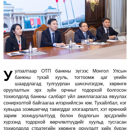
У
улзалтаар ОТП банкны зүгээс Монгол Улсын
банкны тухай хууль, тогтоомж цаг үеийн
шаардлагад тулгуурлан шинэчлэгдэж, хөрөнгө
оруулалтын эрх зүйн орчныг тодорхой болгосон
тохиолдолд банкны салбарт үйл ажиллагаагаа явуулах
сонирхолтой байгаагаа илэрхийлсэн юм. Тухайлбал, нэг
хувьцаа эзэмшигчид тавигддаг хязгаарлалт, хэт ерөнхий
зарим зохицуулалтууд болон бодлогын эрсдэлийн
хүрээнд тодорхой өөрчлөлтүүдийг хуульд тусгасан
тохиолдолд стратегийн хөрөнгө оруулалт хийх бүрэн