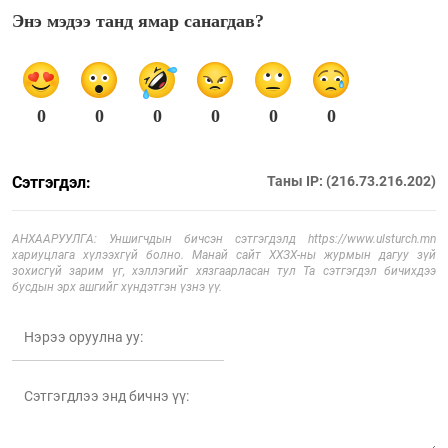
Энэ мэдээ танд ямар санагдав?
0
0
0
0
0
0
Сэтгэгдэл:
Таны IP: (216.73.216.202)
АНХААРУУЛГА: Уншигчдын бичсэн сэтгэгдэлд https://www.ulsturch.mn
хариуцлага хүлээхгүй болно. Манай сайт ХХЗХ-ны журмын дагуу зүй
зохисгүй зарим үг, хэллэгийг хязгаарласан тул Та сэтгэгдэл бичихдээ
бусдын эрх ашгийг хүндэтгэн үзнэ үү.