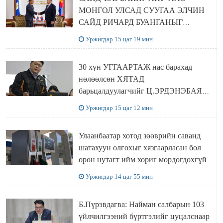
МОНГОЛ УЛСАД СУУГАА ЭЛЧИН
САЙД РИЧАРД БУАНГАНЫГ
ХҮЛЭЭН АВЧ УУЛЗЛАА
Уржигдар 15 цаг 19 мин
30 хүн УГГААРТАЖ нас барахад
нөлөөлсөн ХЯТАД
барьцалдуулагчийг Ц.ЭРДЭНЭБАЯР
захирал дахин худалдаж авахаар
Уржигдар 15 цаг 12 мин
болжээ
Улаанбаатар хотод зөөврийн саванд
шатахуун олгохыг хязгаарласан бол
орон нутагт ийм хориг мөрдөгдөхгүй
Уржигдар 14 цаг 55 мин
Б.Пүрэвдагва: Найман салбарын 103
үйлчилгээний бүртгэлийг цуцалснаар