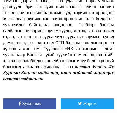
УИХ-ын дарга хэлэхдээ, энэ удаагийн парламентаас
дэвшүүлж буй эрх зүйн шинэчлэлээр эдийн засгийн
тогтвортой өсөлтийг хангахын тулд төрийн хэт оролцоог
хязгаарлаж, хувийн хэвшлийн орон зайг тэлэх бодлогыг
чухалчилж байгаагаа онцоллоо. Тэрбээр банкны
салбарын реформыг эрчимжүүлж, дотоодын зах зээлд
гадаадын хөрөнгө оруулагчид оруулахыг зарчмын хувьд
дэмжинэ гэдгээ тодотгоод ОТП банкны саналыг эергээр
хүлээн авсан юм. Түүнчлэн УИХ-ын хаврын ээлжит
чуулганаар Банкны тухай хуулийн нэмэлт өөрчлөлтийг
хэлэлцэж, холбогдох эрх зүйн орчныг илүү боловсронгуй
болгоход анхаарч ажиллана гэлээ
хэмээн Улсын Их
Хурлын Хэвлэл мэдээлэл, олон нийттэй харилцах
газраас мэдээллээ
Хуваалцах
Жиргэх