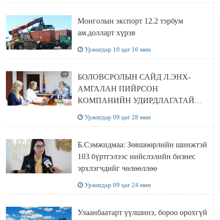
Монголын экспорт 12.2 тэрбум
ам.долларт хүрэв
Уржигдар 10 цаг 16 мин
БОЛОВСРОЛЫН САЙД Л.ЭНХ-
АМГАЛАН ПИЙРСОН
КОМПАНИЙН УДИРДЛАГАТАЙ
УУЛЗЛАА
Уржигдар 09 цаг 28 мин
Б.Сэмжидмаа: Зөвшөөрлийн шинжтэй
103 бүртгэлээс нийслэлийн бизнес
эрхлэгчдийг чөлөөллөө
Уржигдар 09 цаг 24 мин
Улаанбаатарт үүлшинэ, бороо орохгүй