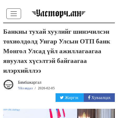
Банкны тухай хуулийг шинэчилсэн
тохиолдолд Унгар Улсын ОТП банк
Монгол Улсад үйл ажиллагаагаа
явуулах хүсэлтэй байгаагаа
илэрхийллээ
Бямбажаргал
Үйл явдал
/
2026-02-05
Жиргэх
Хуваалцах