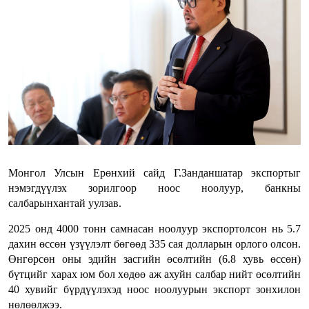
Монгол Улсын Ерөнхий сайд Г.Занданшатар экспортыг
нэмэгдүүлэх зорилгоор ноос ноолуур, банкны
салбарынхантай уулзав.
2025 онд 4000 тонн самнасан ноолуур экспортолсон нь 5.7
дахин өссөн үзүүлэлт бөгөөд 335 сая долларын орлого олсон.
Өнгөрсөн оны эдийн засгийн өсөлтийн (6.8 хувь өссөн)
бүтцийг харах юм бол хөдөө аж ахуйн салбар нийт өсөлтийн
40 хувийг бүрдүүлэхэд ноос ноолуурын экспорт зонхилон
нөлөөлжээ.