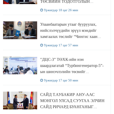
ТӨСВИЙН ТОДОТГОЛЫН
ТӨСЛИЙН ОЛОН НИЙТИЙН
Уржигдар 18 цаг 26 мин
ХЭЛЭЛЦҮҮЛЭГ БОЛЛОО
Улаанбаатарын утааг бууруулах,
нийслэлчүүдийн эрүүл мэндийг
хамгаалах төслийг “Чингис хаан
баялгийн сан нэгдэл” ХХК-тай
Уржигдар 17 цаг 57 мин
хамтран хэрэгжүүлнэ
"ДЦС-3” ТӨХК-ийн нэн
шаардлагатай “Турбингенератор-5”-
ын шинэчлэлийн төсвийг
шийдвэрлэхээр болов
Уржигдар 17 цаг 50 мин
САЙД Т.АУБАКИР АНУ-ААС
МОНГОЛ УЛСАД СУУГАА ЭЛЧИН
САЙД РИЧАРД БУАНГАНЫГ
ХҮЛЭЭН АВЧ УУЛЗЛАА