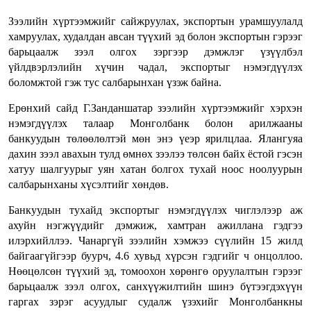
Зээлийн хүртээмжийг сайжруулах, экспортын урамшуулалд
хамруулах, худалдан авсан түүхий эд болон экспортын гэрээг
барьцаалж зээл олгох зэргээр дэмжлэг үзүүлбэл
үйлдвэрлэлийн хүчин чадал, экспортыг нэмэгдүүлэх
боломжтой гэж тус салбарынхан үзэж байна.
Ерөнхий сайд Г.Занданшатар зээлийн хүртээмжийг хэрхэн
нэмэгдүүлэх талаар Монголбанк болон арилжааны
банкуудын төлөөлөлтэй мөн энэ үеэр ярилцлаа. Ялангуяа
дахин зээл авахын тулд өмнөх зээлээ төлсөн байх ёстой гэсэн
хатуу шалгуурыг уян хатан болгох тухай ноос ноолуурын
салбарынханы хүсэлтийг хөндөв.
Банкуудын тухайд экспортыг нэмэгдүүлэх чиглэлээр аж
ахуйн нэгжүүдийг дэмжиж, хамтран ажиллана гэдгээ
илэрхийллээ. Чанаргүй зээлийн хэмжээ сүүлийн 15 жилд
байгаагүйгээр буурч, 4.6 хувьд хүрсэн гэдгийг ч онцоллоо.
Нөөцөлсөн түүхий эд, томоохон хөрөнгө оруулалтын гэрээг
барьцаалж зээл олгох, санхүүжилтийн шинэ бүтээгдэхүүн
гаргах зэрэг асуудлыг судалж үзэхийг Монголбанкны