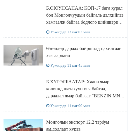
Б.ОЮУНСАНАА: КОП-17 бага хурал
бол Монголчуудын байгаль дэлхийгээ
хамгаалж байгаа бодлого шийдвэрийг
ДЭЛХИЙД СУРТАЛЧИЛАХ гол
Уржигдар 12 цаг 03 мин
бодлого
Өнөөдөр дараах байршилд цахилгаан
хязгаарлана
Уржигдар 11 цаг 45 мин
Б.ХҮРЭЛБААТАР: Хаана ямар
колонкд шатахуун өгч байгаа,
дараалал ямар байгааг "BENZIN.MN”
сайтаас харах боломжтой
Уржигдар 11 цаг 00 мин
Монголын экспорт 12.2 тэрбум
ам.долларт хүрэв