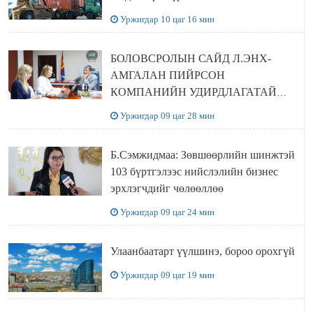
Уржигдар 10 цаг 16 мин
БОЛОВСРОЛЫН САЙД Л.ЭНХ-
АМГАЛАН ПИЙРСОН
КОМПАНИЙН УДИРДЛАГАТАЙ
УУЛЗЛАА
Уржигдар 09 цаг 28 мин
Б.Сэмжидмаа: Зөвшөөрлийн шинжтэй
103 бүртгэлээс нийслэлийн бизнес
эрхлэгчдийг чөлөөллөө
Уржигдар 09 цаг 24 мин
Улаанбаатарт үүлшинэ, бороо орохгүй
Уржигдар 09 цаг 19 мин