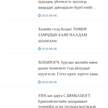
худалдаа, үйлчилгээ эрхлэхэд
шаарддаг давхардсан бүртгэлийг
хүчингүй болгох тогтоолын төслийг
2026-08-06
баталлаа
Хөлийн голд болдог ТӨМӨР
ЗАМЧДЫН БАЯР НААДАМ
цуцлагдлаа
2026-08-06
ХОХИРОГЧ: Зургаан жилийн өмнө
дахин төлөвлөлт гээд айлуудыг
нүүлгэсэн. Гэтэл одоог хүртэл хашаа
байшин ч байхгүй, орон сууц ч
2026-08-06
байхгүй хаана амьдрахаа мэдэхгүй явж
байна
УИХ-ын дарга С.БЯМБАЦОГТ
Ерөнхийлөгчийн захирамжит
ТӨРИЙН ИЛЧ ТӨЛӨӨЛӨГЧӨӨР