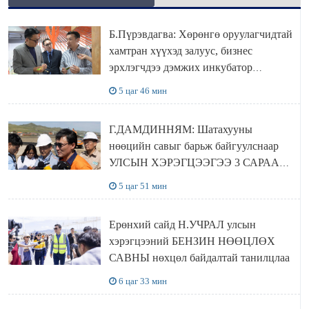
Б.Пүрэвдагва: Хөрөнгө оруулагчидтай
хамтран хүүхэд залуус, бизнес
эрхлэгчдээ дэмжих инкубатор
төвүүдийг хотын захын хорооллуудад
5 цаг 46 мин
байгуулна
Г.ДАМДИННЯМ: Шатахууны
нөөцийн савыг барьж байгуулснаар
УЛСЫН ХЭРЭГЦЭЭГЭЭ 3 САРААР
НӨӨЦЛӨДӨГ болно
5 цаг 51 мин
Ерөнхий сайд Н.УЧРАЛ улсын
хэрэгцээний БЕНЗИН НӨӨЦЛӨХ
САВНЫ нөхцөл байдалтай танилцлаа
6 цаг 33 мин