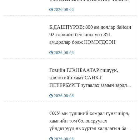
Сутай хайрханы тахилгад оролцжээ
2026-08-06
Б.ДАШПҮРЭВ: 800 ам.доллар байсан
92 төрлийн бензины үнэ 851
ам.доллар болж НЭМЭГДСЭН
2026-08-06
Говийн Г.ГАНБААТАР гишүүн,
зөвлөхийн хамт САНКТ
ПЕТЕРБУРГТ зугаалах замын зардлаа
“ИНҮТ” ТӨХХК даажээ
2026-08-06
ОХУ-ын түлшний хямрал гүнзгийрч,
хамгийн том боловсруулах
үйлдвэрүүд нь хүртэл халдлагын бай
болов
2026-08-06