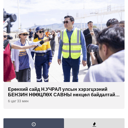
Ерөнхий сайд Н.УЧРАЛ улсын хэрэгцээний
БЕНЗИН НӨӨЦЛӨХ САВНЫ нөхцөл байдалтай
танилцлаа
6 цаг 33 мин