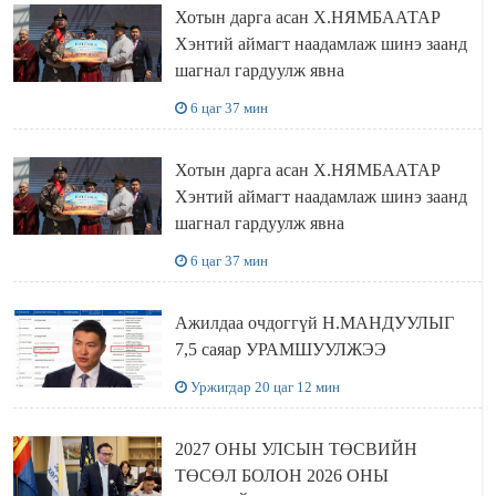
Хотын дарга асан Х.НЯМБААТАР
Хэнтий аймагт наадамлаж шинэ заанд
шагнал гардуулж явна
6 цаг 37 мин
Хотын дарга асан Х.НЯМБААТАР
Хэнтий аймагт наадамлаж шинэ заанд
шагнал гардуулж явна
6 цаг 37 мин
Ажилдаа очдоггүй Н.МАНДУУЛЫГ
7,5 саяар УРАМШУУЛЖЭЭ
Уржигдар 20 цаг 12 мин
2027 ОНЫ УЛСЫН ТӨСВИЙН
ТӨСӨЛ БОЛОН 2026 ОНЫ