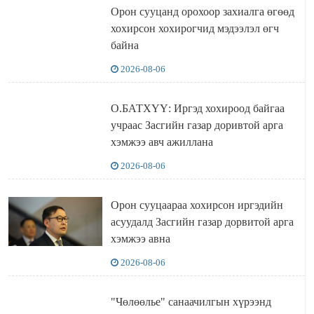
Орон сууцанд орохоор захиалга өгөөд
хохирсон хохирогчид мэдээлэл өгч
байна
2026-08-06
О.БАТХҮҮ: Иргэд хохироод байгаа
учраас Засгийн газар доривтой арга
хэмжээ авч ажиллана
2026-08-06
Орон сууцаараа хохирсон иргэдийн
асуудалд Засгийн газар дорвитой арга
хэмжээ авна
2026-08-06
"Чөлөөлье" санаачилгын хүрээнд