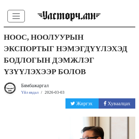
НООС, НООЛУУРЫН
ЭКСПОРТЫГ НЭМЭГДҮҮЛЭХЭД
БОДЛОГЫН ДЭМЖЛЭГ
ҮЗҮҮЛЭХЭЭР БОЛОВ
Бямбажаргал
Үйл явдал
/
2026-03-03
Жиргэх
Хуваалцах