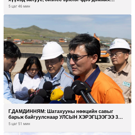
инкубатор төвүүдийг хотын захын
5 цаг 46 мин
хорооллуудад байгуулна
Г.ДАМДИННЯМ: Шатахууны нөөцийн савыг
барьж байгуулснаар УЛСЫН ХЭРЭГЦЭЭГЭЭ 3
САРААР НӨӨЦЛӨДӨГ болно
5 цаг 51 мин