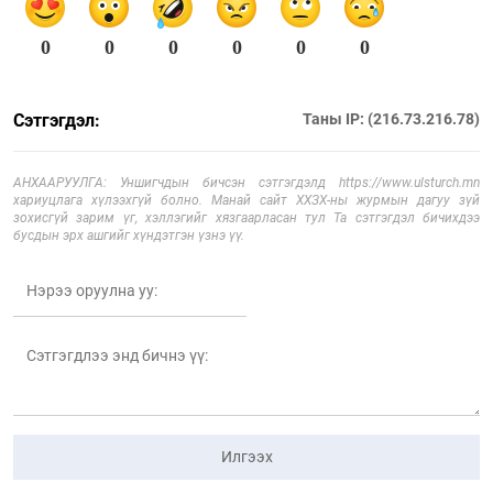
0
0
0
0
0
0
Сэтгэгдэл:
Таны IP: (216.73.216.78)
АНХААРУУЛГА: Уншигчдын бичсэн сэтгэгдэлд https://www.ulsturch.mn
хариуцлага хүлээхгүй болно. Манай сайт ХХЗХ-ны журмын дагуу зүй
зохисгүй зарим үг, хэллэгийг хязгаарласан тул Та сэтгэгдэл бичихдээ
бусдын эрх ашгийг хүндэтгэн үзнэ үү.
Илгээх