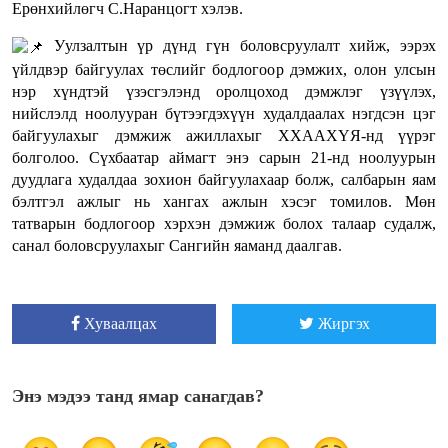
Ерөнхийлөгч С.Наранцогт хэлэв.
Уулзалтын үр дүнд гүн боловсруулалт хийж, ээрэх
үйлдвэр байгуулах төслийг бодлогоор дэмжих, олон улсын
нэр хүндтэй үзэсгэлэнд оролцоход дэмжлэг үзүүлэх,
нийслэлд ноолууран бүтээгдэхүүн худалдаалах нэгдсэн цэг
байгуулахыг дэмжиж ажиллахыг ХХААХҮЯ-нд үүрэг
болголоо. Сүхбаатар аймагт энэ сарын 21-нд ноолуурын
дуудлага худалдаа зохион байгуулахаар болж, салбарын яам
бэлтгэл ажлыг нь хангах ажлын хэсэг томилов. Мөн
татварын бодлогоор хэрхэн дэмжиж болох талаар судалж,
санал боловсруулахыг Сангийн яаманд даалгав.
Хуваалцах
Жиргэх
Энэ мэдээ танд ямар санагдав?