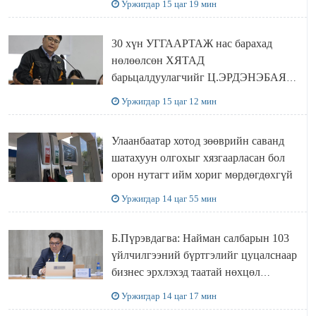
Уржигдар 15 цаг 19 мин
30 хүн УГГААРТАЖ нас барахад
нөлөөлсөн ХЯТАД
барьцалдуулагчийг Ц.ЭРДЭНЭБАЯР
захирал дахин худалдаж авахаар
Уржигдар 15 цаг 12 мин
болжээ
Улаанбаатар хотод зөөврийн саванд
шатахуун олгохыг хязгаарласан бол
орон нутагт ийм хориг мөрдөгдөхгүй
Уржигдар 14 цаг 55 мин
Б.Пүрэвдагва: Найман салбарын 103
үйлчилгээний бүртгэлийг цуцалснаар
бизнес эрхлэхэд таатай нөхцөл
бүрдэнэ
Уржигдар 14 цаг 17 мин