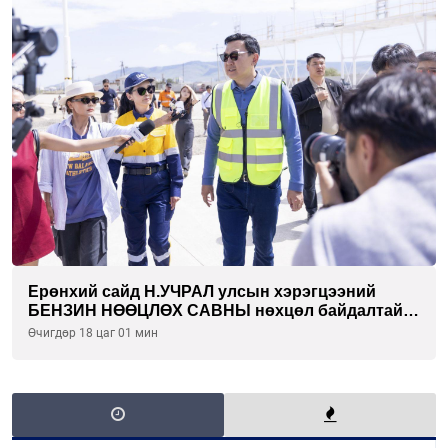
Ерөнхий сайд Н.УЧРАЛ улсын хэрэгцээний
БЕНЗИН НӨӨЦЛӨХ САВНЫ нөхцөл байдалтай
танилцлаа
Өчигдөр 18 цаг 01 мин