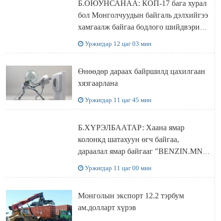
Б.ОЮУНСАНАА: КОП-17 бага хурал
бол Монголчуудын байгаль дэлхийгээ
хамгаалж байгаа бодлого шийдвэрийг
ДЭЛХИЙД СУРТАЛЧИЛАХ гол
Уржигдар 12 цаг 03 мин
бодлого
Өнөөдөр дараах байршилд цахилгаан
хязгаарлана
Уржигдар 11 цаг 45 мин
Б.ХҮРЭЛБААТАР: Хаана ямар
колонкд шатахуун өгч байгаа,
дараалал ямар байгааг "BENZIN.MN”
сайтаас харах боломжтой
Уржигдар 11 цаг 00 мин
Монголын экспорт 12.2 тэрбум
ам.долларт хүрэв