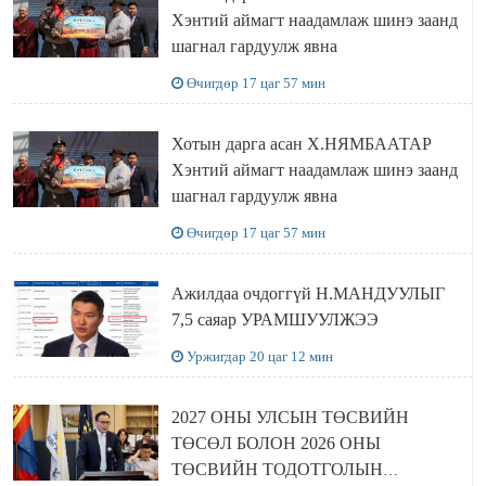
Хэнтий аймагт наадамлаж шинэ заанд
шагнал гардуулж явна
Өчигдөр 17 цаг 57 мин
Хотын дарга асан Х.НЯМБААТАР
Хэнтий аймагт наадамлаж шинэ заанд
шагнал гардуулж явна
Өчигдөр 17 цаг 57 мин
Ажилдаа очдоггүй Н.МАНДУУЛЫГ
7,5 саяар УРАМШУУЛЖЭЭ
Уржигдар 20 цаг 12 мин
2027 ОНЫ УЛСЫН ТӨСВИЙН
ТӨСӨЛ БОЛОН 2026 ОНЫ
ТӨСВИЙН ТОДОТГОЛЫН