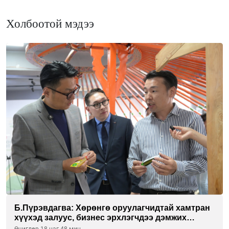
Холбоотой мэдээ
Б.Пүрэвдагва: Хөрөнгө оруулагчидтай хамтран
хүүхэд залуус, бизнес эрхлэгчдээ дэмжих
инкубатор төвүүдийг хотын захын
Өчигдөр 18 цаг 48 мин