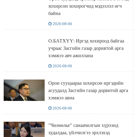
хохирсон хохирогчид мэдээлэл өгч
байна
2026-08-06
О.БАТХҮҮ: Иргэд хохироод байгаа
учраас Засгийн газар доривтой арга
хэмжээ авч ажиллана
2026-08-06
Орон сууцаараа хохирсон иргэдийн
асуудалд Засгийн газар дорвитой арга
хэмжээ авна
2026-08-06
"Чөлөөлье" санаачилгын хүрээнд
худалдаа, үйлчилгээ эрхлэхэд