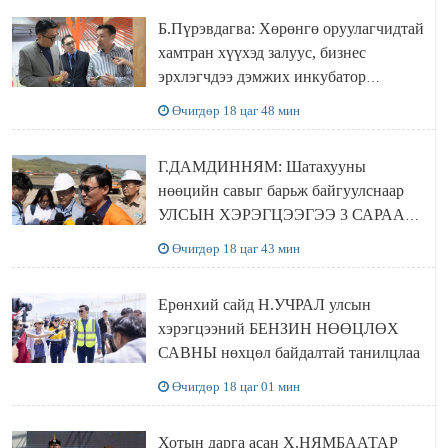
Б.Пүрэвдагва: Хөрөнгө оруулагчидтай
хамтран хүүхэд залуус, бизнес
эрхлэгчдээ дэмжих инкубатор
төвүүдийг хотын захын хорооллуудад
Өчигдөр 18 цаг 48 мин
байгуулна
Г.ДАМДИННЯМ: Шатахууны
нөөцийн савыг барьж байгуулснаар
УЛСЫН ХЭРЭГЦЭЭГЭЭ 3 САРААР
НӨӨЦЛӨДӨГ болно
Өчигдөр 18 цаг 43 мин
Ерөнхий сайд Н.УЧРАЛ улсын
хэрэгцээний БЕНЗИН НӨӨЦЛӨХ
САВНЫ нөхцөл байдалтай танилцлаа
Өчигдөр 18 цаг 01 мин
Хотын дарга асан Х.НЯМБААТАР