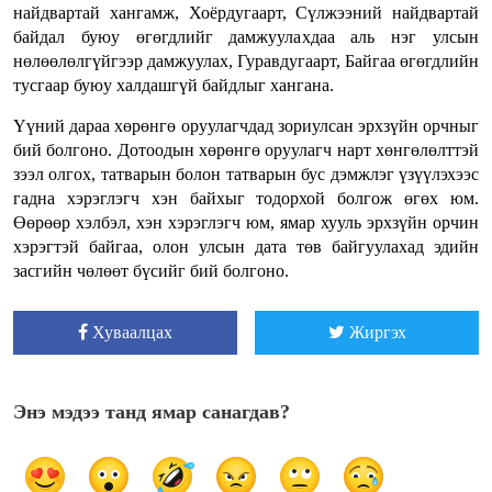
найдвартай хангамж, Хоёрдугаарт, Сүлжээний найдвартай
байдал буюу өгөгдлийг дамжуулахдаа аль нэг улсын
нөлөөлөлгүйгээр дамжуулах, Гуравдугаарт, Байгаа өгөгдлийн
тусгаар буюу халдашгүй байдлыг хангана.
Үүний дараа хөрөнгө оруулагчдад зориулсан эрхзүйн орчныг
бий болгоно. Дотоодын хөрөнгө оруулагч нарт хөнгөлөлттэй
зээл олгох, татварын болон татварын бус дэмжлэг үзүүлэхээс
гадна хэрэглэгч хэн байхыг тодорхой болгож өгөх юм.
Өөрөөр хэлбэл, хэн хэрэглэгч юм, ямар хууль эрхзүйн орчин
хэрэгтэй байгаа, олон улсын дата төв байгуулахад эдийн
засгийн чөлөөт бүсийг бий болгоно.
Хуваалцах
Жиргэх
Энэ мэдээ танд ямар санагдав?