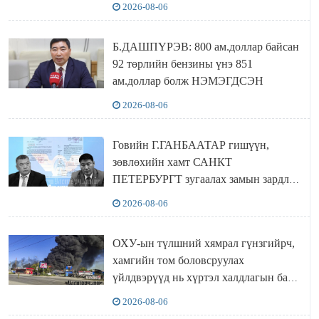
2026-08-06
Б.ДАШПҮРЭВ: 800 ам.доллар байсан
92 төрлийн бензины үнэ 851
ам.доллар болж НЭМЭГДСЭН
2026-08-06
Говийн Г.ГАНБААТАР гишүүн,
зөвлөхийн хамт САНКТ
ПЕТЕРБУРГТ зугаалах замын зардлаа
“ИНҮТ” ТӨХХК даажээ
2026-08-06
ОХУ-ын түлшний хямрал гүнзгийрч,
хамгийн том боловсруулах
үйлдвэрүүд нь хүртэл халдлагын бай
болов
2026-08-06