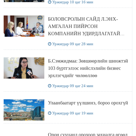
Уржигдар 10 цаг 16 мин
БОЛОВСРОЛЫН САЙД Л.ЭНХ-
АМГАЛАН ПИЙРСОН
КОМПАНИЙН УДИРДЛАГАТАЙ
УУЛЗЛАА
Уржигдар 09 цаг 28 мин
Б.Сэмжидмаа: Зөвшөөрлийн шинжтэй
103 бүртгэлээс нийслэлийн бизнес
эрхлэгчдийг чөлөөллөө
Уржигдар 09 цаг 24 мин
Улаанбаатарт үүлшинэ, бороо орохгүй
Уржигдар 09 цаг 19 мин
Орон сууцанд орохоор захиалга өгөөд