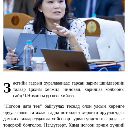
З
асгийн газрын хуралдаанаас гарсан зарим шийдвэрийн
талаар Цахим хөгжил, инновац, харилцаа холбооны
сайд Ч.Номин мэдээлэл хийлээ.
"Ногоон дата төв" байгуулах төсөлд олон улсын хөрөнгө
оруулагчдыг татахаас гадна дотоодын хөрөнгө оруулагчдыг
дэмжих талаар судалгаа хийснээр гурван үндсэн шаардлагыг
тодорхой болголоо. Нэгдүгээрт, Хямд ногоон эрчим хүчний