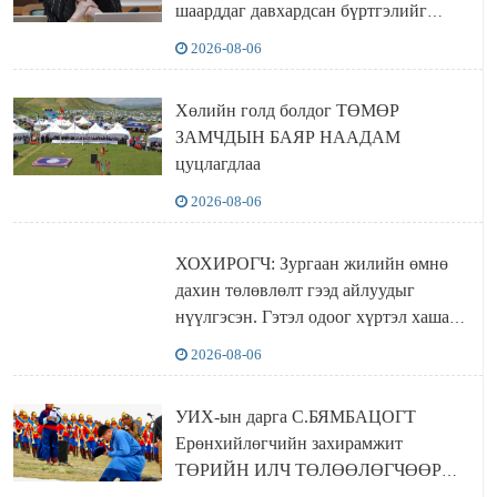
шаарддаг давхардсан бүртгэлийг
хүчингүй болгох тогтоолын төслийг
2026-08-06
баталлаа
Хөлийн голд болдог ТӨМӨР
ЗАМЧДЫН БАЯР НААДАМ
цуцлагдлаа
2026-08-06
ХОХИРОГЧ: Зургаан жилийн өмнө
дахин төлөвлөлт гээд айлуудыг
нүүлгэсэн. Гэтэл одоог хүртэл хашаа
байшин ч байхгүй, орон сууц ч
2026-08-06
байхгүй хаана амьдрахаа мэдэхгүй явж
байна
УИХ-ын дарга С.БЯМБАЦОГТ
Ерөнхийлөгчийн захирамжит
ТӨРИЙН ИЛЧ ТӨЛӨӨЛӨГЧӨӨР
Сутай хайрханы тахилгад оролцжээ