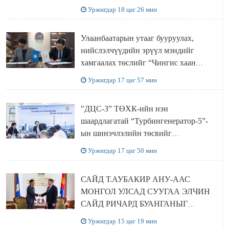
ТӨСЛИЙН ОЛОН НИЙТИЙН
Уржигдар 18 цаг 26 мин
ХЭЛЭЛЦҮҮЛЭГ БОЛЛОО
Улаанбаатарын утааг бууруулах,
нийслэлчүүдийн эрүүл мэндийг
хамгаалах төслийг “Чингис хаан
баялгийн сан нэгдэл” ХХК-тай
Уржигдар 17 цаг 57 мин
хамтран хэрэгжүүлнэ
"ДЦС-3” ТӨХК-ийн нэн
шаардлагатай “Турбингенератор-5”-
ын шинэчлэлийн төсвийг
шийдвэрлэхээр болов
Уржигдар 17 цаг 50 мин
САЙД Т.АУБАКИР АНУ-ААС
МОНГОЛ УЛСАД СУУГАА ЭЛЧИН
САЙД РИЧАРД БУАНГАНЫГ
ХҮЛЭЭН АВЧ УУЛЗЛАА
Уржигдар 15 цаг 19 мин