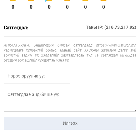
0
0
0
0
0
0
Сэтгэгдэл:
Таны IP: (216.73.217.92)
АНХААРУУЛГА: Уншигчдын бичсэн сэтгэгдэлд https://www.ulsturch.mn
хариуцлага хүлээхгүй болно. Манай сайт ХХЗХ-ны журмын дагуу зүй
зохисгүй зарим үг, хэллэгийг хязгаарласан тул Та сэтгэгдэл бичихдээ
бусдын эрх ашгийг хүндэтгэн үзнэ үү.
Илгээх