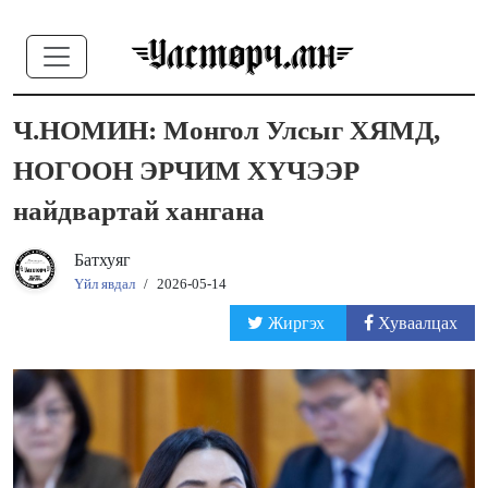
Ч.НОМИН: Монгол Улсыг ХЯМД,
НОГООН ЭРЧИМ ХҮЧЭЭР
найдвартай хангана
Батхуяг
Үйл явдал
/
2026-05-14
Жиргэх
Хуваалцах