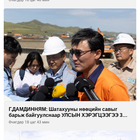
хорооллуудад байгуулна
Г.ДАМДИННЯМ: Шатахууны нөөцийн савыг
барьж байгуулснаар УЛСЫН ХЭРЭГЦЭЭГЭЭ 3
САРААР НӨӨЦЛӨДӨГ болно
Өчигдөр 18 цаг 43 мин