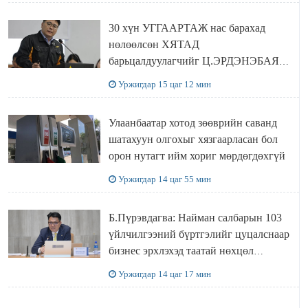
30 хүн УГГААРТАЖ нас барахад
нөлөөлсөн ХЯТАД
барьцалдуулагчийг Ц.ЭРДЭНЭБАЯР
захирал дахин худалдаж авахаар
Уржигдар 15 цаг 12 мин
болжээ
Улаанбаатар хотод зөөврийн саванд
шатахуун олгохыг хязгаарласан бол
орон нутагт ийм хориг мөрдөгдөхгүй
Уржигдар 14 цаг 55 мин
Б.Пүрэвдагва: Найман салбарын 103
үйлчилгээний бүртгэлийг цуцалснаар
бизнес эрхлэхэд таатай нөхцөл
бүрдэнэ
Уржигдар 14 цаг 17 мин