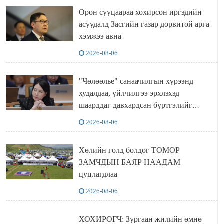
Орон сууцаараа хохирсон иргэдийн
асуудалд Засгийн газар дорвитой арга
хэмжээ авна
2026-08-06
"Чөлөөлье" санаачилгын хүрээнд
худалдаа, үйлчилгээ эрхлэхэд
шаарддаг давхардсан бүртгэлийг
хүчингүй болгох тогтоолын төслийг
2026-08-06
баталлаа
Хөлийн голд болдог ТӨМӨР
ЗАМЧДЫН БАЯР НААДАМ
цуцлагдлаа
2026-08-06
ХОХИРОГЧ: Зургаан жилийн өмнө