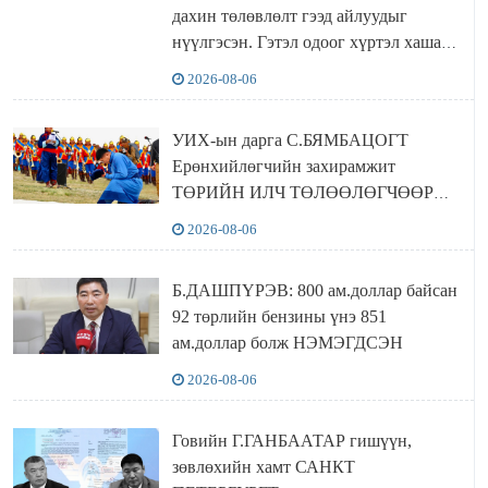
дахин төлөвлөлт гээд айлуудыг
нүүлгэсэн. Гэтэл одоог хүртэл хашаа
байшин ч байхгүй, орон сууц ч
2026-08-06
байхгүй хаана амьдрахаа мэдэхгүй явж
байна
УИХ-ын дарга С.БЯМБАЦОГТ
Ерөнхийлөгчийн захирамжит
ТӨРИЙН ИЛЧ ТӨЛӨӨЛӨГЧӨӨР
Сутай хайрханы тахилгад оролцжээ
2026-08-06
Б.ДАШПҮРЭВ: 800 ам.доллар байсан
92 төрлийн бензины үнэ 851
ам.доллар болж НЭМЭГДСЭН
2026-08-06
Говийн Г.ГАНБААТАР гишүүн,
зөвлөхийн хамт САНКТ