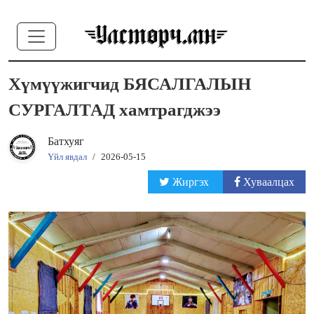
Хүмүүжигчид БЯСАЛГАЛЫН
СУРГАЛТАД хамтрагджээ
Батхуяг
Үйл явдал
/
2026-05-15
Жиргэх
Хуваалцах