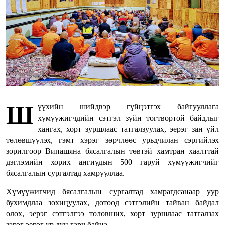
Ш
үүхийн шийдвэр гүйцэтгэх байгууллага
хүмүүжигчдийн сэтгэл зүйн тогтвортой байдлыг
хангах, хорт зуршлаас татгалзуулах, эерэг зан үйл
төлөвшүүлэх, гэмт хэрэг зөрчлөөс урьдчилан сэргийлэх
зорилгоор Випашяна бясалгалын төвтэй хамтран хаалттай
дэглэмийн хорих ангиудын 500 гаруй хүмүүжигчийг
бясалгалын сургалтад хамрууллаа.
Хүмүүжигчид бясалгалын сургалтад хамрагдсанаар уур
бухимдлаа зохицуулах, дотоод сэтгэлийн тайван байдал
олох, эерэг сэтгэлгээ төлөвших, хорт зуршлаас татгалзах
зэрэг эерэг үр дүн гарч байна.