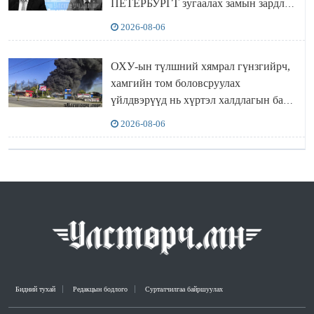
ПЕТЕРБУРГТ зугаалах замын зардлаа
“ИНҮТ” ТӨХХК даажээ
2026-08-06
ОХУ-ын түлшний хямрал гүнзгийрч,
хамгийн том боловсруулах
үйлдвэрүүд нь хүртэл халдлагын бай
болов
2026-08-06
Бидний тухай
Редакцын бодлого
Сурталчилгаа байршуулах