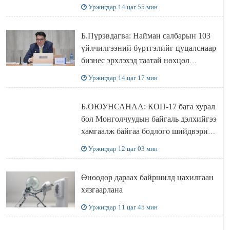
Уржигдар 14 цаг 55 мин
Б.Пүрэвдагва: Найман салбарын 103
үйлчилгээний бүртгэлийг цуцалснаар
бизнес эрхлэхэд таатай нөхцөл
бүрдэнэ
Уржигдар 14 цаг 17 мин
Б.ОЮУНСАНАА: КОП-17 бага хурал
бол Монголчуудын байгаль дэлхийгээ
хамгаалж байгаа бодлого шийдвэрийг
ДЭЛХИЙД СУРТАЛЧИЛАХ гол
Уржигдар 12 цаг 03 мин
бодлого
Өнөөдөр дараах байршилд цахилгаан
хязгаарлана
Уржигдар 11 цаг 45 мин