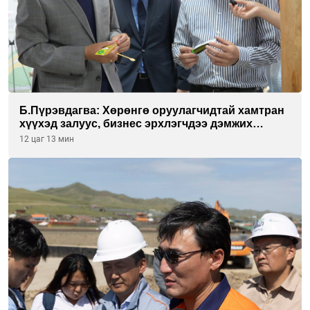
Б.Пүрэвдагва: Хөрөнгө оруулагчидтай хамтран
хүүхэд залуус, бизнес эрхлэгчдээ дэмжих
инкубатор төвүүдийг хотын захын
12 цаг 13 мин
хорооллуудад байгуулна