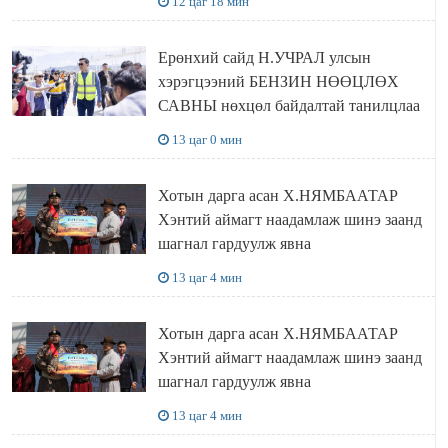
12 цаг 18 мин
Ерөнхий сайд Н.УЧРАЛ улсын
хэрэгцээний БЕНЗИН НӨӨЦЛӨХ
САВНЫ нөхцөл байдалтай танилцлаа
13 цаг 0 мин
Хотын дарга асан Х.НЯМБААТАР
Хэнтий аймагт наадамлаж шинэ заанд
шагнал гардуулж явна
13 цаг 4 мин
Хотын дарга асан Х.НЯМБААТАР
Хэнтий аймагт наадамлаж шинэ заанд
шагнал гардуулж явна
13 цаг 4 мин