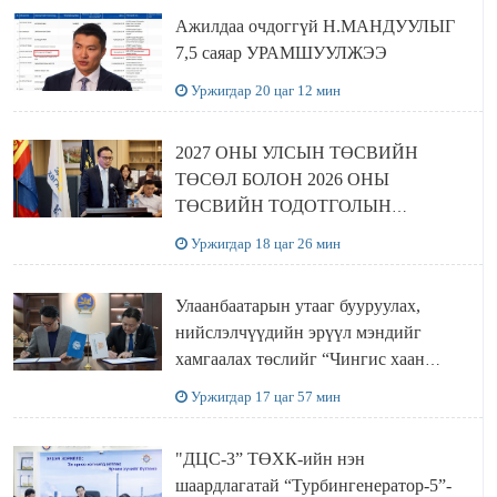
Ажилдаа очдоггүй Н.МАНДУУЛЫГ
7,5 саяар УРАМШУУЛЖЭЭ
Уржигдар 20 цаг 12 мин
2027 ОНЫ УЛСЫН ТӨСВИЙН
ТӨСӨЛ БОЛОН 2026 ОНЫ
ТӨСВИЙН ТОДОТГОЛЫН
ТӨСЛИЙН ОЛОН НИЙТИЙН
Уржигдар 18 цаг 26 мин
ХЭЛЭЛЦҮҮЛЭГ БОЛЛОО
Улаанбаатарын утааг бууруулах,
нийслэлчүүдийн эрүүл мэндийг
хамгаалах төслийг “Чингис хаан
баялгийн сан нэгдэл” ХХК-тай
Уржигдар 17 цаг 57 мин
хамтран хэрэгжүүлнэ
"ДЦС-3” ТӨХК-ийн нэн
шаардлагатай “Турбингенератор-5”-