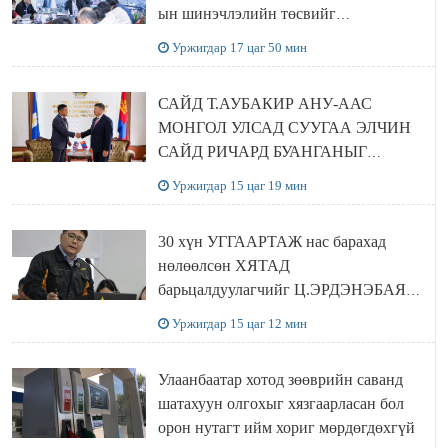
ын шинэчлэлийн төсвийг
шийдвэрлэхээр болов
Уржигдар 17 цаг 50 мин
САЙД Т.АУБАКИР АНУ-ААС
МОНГОЛ УЛСАД СУУГАА ЭЛЧИН
САЙД РИЧАРД БУАНГАНЫГ
ХҮЛЭЭН АВЧ УУЛЗЛАА
Уржигдар 15 цаг 19 мин
30 хүн УГГААРТАЖ нас барахад
нөлөөлсөн ХЯТАД
барьцалдуулагчийг Ц.ЭРДЭНЭБАЯР
захирал дахин худалдаж авахаар
Уржигдар 15 цаг 12 мин
болжээ
Улаанбаатар хотод зөөврийн саванд
шатахуун олгохыг хязгаарласан бол
орон нутагт ийм хориг мөрдөгдөхгүй