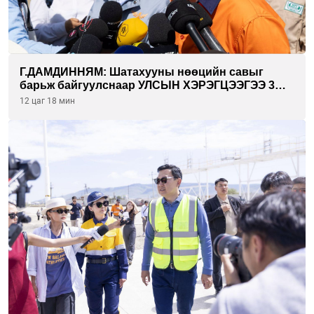
Г.ДАМДИННЯМ: Шатахууны нөөцийн савыг
барьж байгуулснаар УЛСЫН ХЭРЭГЦЭЭГЭЭ 3
САРААР НӨӨЦЛӨДӨГ болно
12 цаг 18 мин