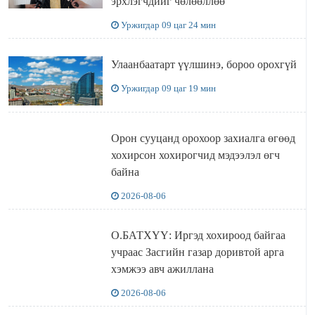
эрхлэгчдийг чөлөөллөө
Уржигдар 09 цаг 24 мин
Улаанбаатарт үүлшинэ, бороо орохгүй
Уржигдар 09 цаг 19 мин
Орон сууцанд орохоор захиалга өгөөд
хохирсон хохирогчид мэдээлэл өгч
байна
2026-08-06
О.БАТХҮҮ: Иргэд хохироод байгаа
учраас Засгийн газар доривтой арга
хэмжээ авч ажиллана
2026-08-06