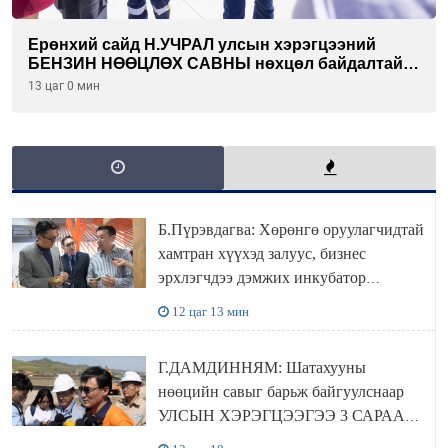
Ерөнхий сайд Н.УЧРАЛ улсын хэрэгцээний
БЕНЗИН НӨӨЦЛӨХ САВНЫ нөхцөл байдалтай
танилцлаа
13 цаг 0 мин
Б.Пүрэвдагва: Хөрөнгө оруулагчидтай
хамтран хүүхэд залуус, бизнес
эрхлэгчдээ дэмжих инкубатор
төвүүдийг хотын захын хорооллуудад
12 цаг 13 мин
байгуулна
Г.ДАМДИННЯМ: Шатахууны
нөөцийн савыг барьж байгуулснаар
УЛСЫН ХЭРЭГЦЭЭГЭЭ 3 САРААР
НӨӨЦЛӨДӨГ болно