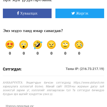
Хуваалцах
Жиргэх
Энэ мэдээ танд ямар санагдав?
0
0
0
0
0
0
Сэтгэгдэл:
Таны IP: (216.73.217.19)
АНХААРУУЛГА: Уншигчдын бичсэн сэтгэгдэлд https://www.ulsturch.mn
хариуцлага хүлээхгүй болно. Манай сайт ХХЗХ-ны журмын дагуу зүй
зохисгүй зарим үг, хэллэгийг хязгаарласан тул Та сэтгэгдэл бичихдээ
бусдын эрх ашгийг хүндэтгэн үзнэ үү.