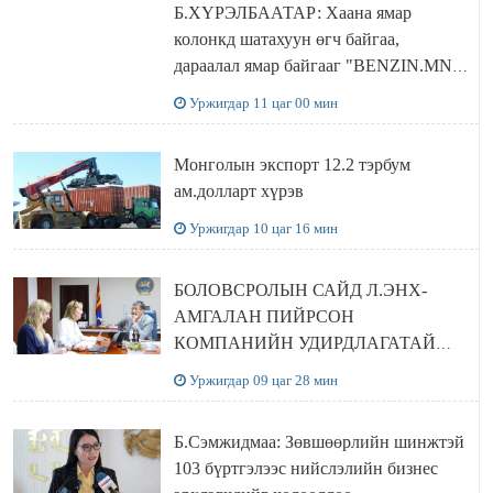
Б.ХҮРЭЛБААТАР: Хаана ямар
колонкд шатахуун өгч байгаа,
дараалал ямар байгааг "BENZIN.MN”
сайтаас харах боломжтой
Уржигдар 11 цаг 00 мин
Монголын экспорт 12.2 тэрбум
ам.долларт хүрэв
Уржигдар 10 цаг 16 мин
БОЛОВСРОЛЫН САЙД Л.ЭНХ-
АМГАЛАН ПИЙРСОН
КОМПАНИЙН УДИРДЛАГАТАЙ
УУЛЗЛАА
Уржигдар 09 цаг 28 мин
Б.Сэмжидмаа: Зөвшөөрлийн шинжтэй
103 бүртгэлээс нийслэлийн бизнес