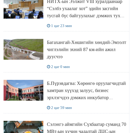
НИТХ-ын Ээлжит VIII хуралдаанаар
“Сэлбэ ухаалаг хот” эдийн засгийн
тусгай бүс байгуулахыг дэмжих тухай
асуудлыг хэлэлцэж байна
1 цаг 23 мин
Багахангай-Хөшигийн хөндий-Эмээлт
чиглэлийн эхний 87 км-ийн ажил
дуусчээ
2 цаг 0 мин
Б.Пүрэвдагва: Хөрөнгө оруулагчидтай
хамтран хүүхэд залуус, бизнес
эрхлэгчдээ дэмжих инкубатор
төвүүдийг хотын захын хорооллуудад
2 цаг 59 мин
байгуулна
Сэлэнгэ аймгийн Сүхбаатар суманд 70
МВт-ын хүчин чадалтай ДЦС-ын