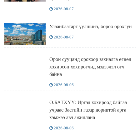
2026-08-07
Улаанбаатарт үүлшинэ, бороо орохгүй
2026-08-07
Орон сууцанд орохоор захиалга өгөөд
хохирсон хохирогчид мэдээлэл өгч
байна
2026-08-06
О.БАТХҮҮ: Иргэд хохироод байгаа
учраас Засгийн газар доривтой арга
хэмжээ авч ажиллана
2026-08-06