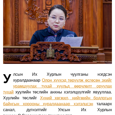
У
лсын И
х Хурлын чуулганы нэгдсэн
хуралдаанаар
Олон хүүхэд төрүүлж өсгөсөн эхийг
урамшуулах тухай хуульд өөрчлөлт оруулах
тухай
хуулийн төслийн анхны хэлэлцүүлгийг явууллаа.
Хуулийн төслийг
Хүний хөгжил, нийгмийн бодлогын
байнгын хорооны хуралдаанаар хэлэлцсэн
талаарх
санал, дүгнэлтийг Улсын И
х Хурлын