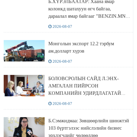
Б.ХҮРЭЛБААТАР: Хаана ямар
колонкд шатахуун өгч байгаа,
дараалал ямар байгааг "BENZIN.MN”
сайтаас харах боломжтой
2026-08-07
Монголын экспорт 12.2 тэрбум
ам.долларт хүрэв
2026-08-07
БОЛОВСРОЛЫН САЙД Л.ЭНХ-
АМГАЛАН ПИЙРСОН
КОМПАНИЙН УДИРДЛАГАТАЙ
УУЛЗЛАА
2026-08-07
Б.Сэмжидмаа: Зөвшөөрлийн шинжтэй
103 бүртгэлээс нийслэлийн бизнес
эрхлэгчдийг чөлөөллөө