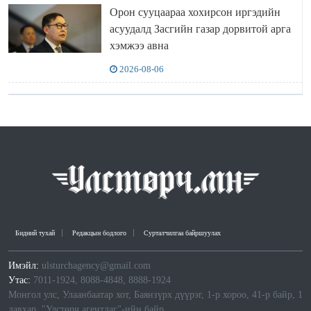
Орон сууцаараа хохирсон иргэдийн
асуудалд Засгийн газар дорвитой арга
хэмжээ авна
2026-08-06
Бидний тухай
Редакцын бодлого
Сурталчилгаа байршуулах
Имэйл:
ulsturchagency@gmail.com
Утас:
7011-1924, 8088-4848, 8888-1924
Монгол улс, Улаанбаатар хот, Баянзүрх дүүрэг, 1-р хороо, 41-р байр, 1
давхар, "Улстөрч агентлаг"-ийн байр