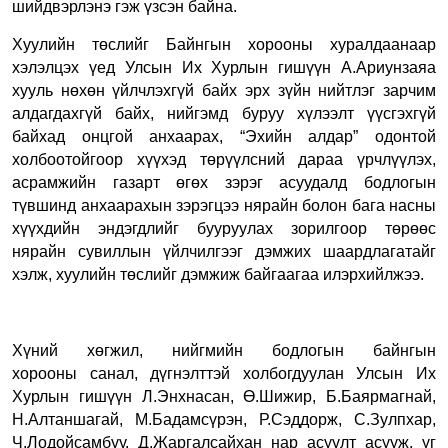
шийдвэрлэнэ гэж үзсэн байна.
Хуулийн төслийг Байнгын хорооны хуралдаанаар
хэлэлцэх үед Улсын Их Хурлын гишүүн А.Ариунзаяа
хууль нөхөн үйлчлэхгүй байх эрх зүйн нийтлэг зарчим
алдагдахгүй байх, нийгэмд буруу хүлээлт үүсгэхгүй
байхад онцгой анхаарах, “Эхийн алдар” одонтой
холбоотойгоор хүүхэд төрүүлсний дараа үрчлүүлэх,
асрамжийн газарт өгөх зэрэг асуудалд бодлогын
түвшинд анхаарахын зэрэгцээ нярайн болон бага насны
хүүхдийн эндэгдлийг бууруулах зорилгоор төрөөс
нярайн сувиллын үйлчилгээг дэмжих шаардлагатайг
хэлж, хуулийн төслийг дэмжиж байгаагаа илэрхийлжээ.
Хүний хөгжил, нийгмийн бодлогын байнгын
хорооны
санал, дүгнэлттэй холбогдуулан Улсын Их
Хурлын гишүүн Л.Энхнасан, Ө.Шижир, Б.Баярмагнай,
Н.Алтаншагай, М.Бадамсүрэн, Р.Сэддорж, С.Зулпхар,
Ч.Лодойсамбуу, Д.Жаргалсайхан нар асуулт асууж, үг