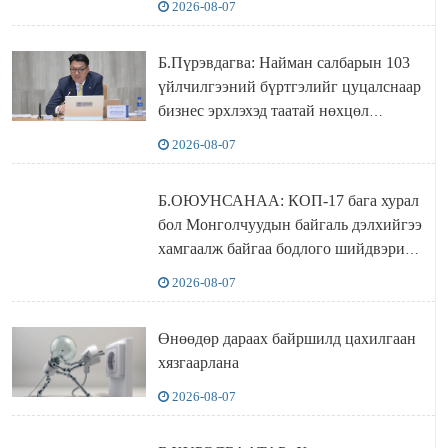
2026-08-07
Б.Пүрэвдагва: Найман салбарын 103
үйлчилгээний бүртгэлийг цуцалснаар
бизнес эрхлэхэд таатай нөхцөл
бүрдэнэ
2026-08-07
Б.ОЮУНСАНАА: КОП-17 бага хурал
бол Монголчуудын байгаль дэлхийгээ
хамгаалж байгаа бодлого шийдвэрийг
ДЭЛХИЙД СУРТАЛЧИЛАХ гол
2026-08-07
бодлого
Өнөөдөр дараах байршилд цахилгаан
хязгаарлана
2026-08-07