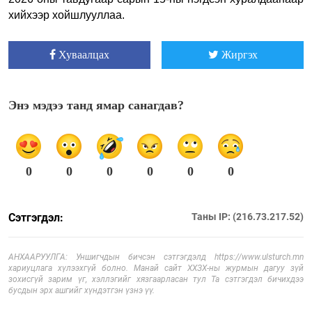
хийхээр хойшлууллаа.
Хуваалцах
Жиргэх
Энэ мэдээ танд ямар санагдав?
0
0
0
0
0
0
Сэтгэгдэл:
Таны IP: (216.73.217.52)
АНХААРУУЛГА: Уншигчдын бичсэн сэтгэгдэлд https://www.ulsturch.mn
хариуцлага хүлээхгүй болно. Манай сайт ХХЗХ-ны журмын дагуу зүй
зохисгүй зарим үг, хэллэгийг хязгаарласан тул Та сэтгэгдэл бичихдээ
бусдын эрх ашгийг хүндэтгэн үзнэ үү.