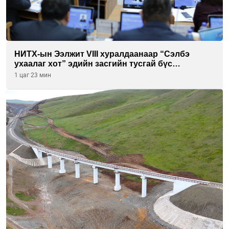
НИТХ-ын Ээлжит VIII хуралдаанаар “Сэлбэ
ухаалаг хот” эдийн засгийн тусгай бүс
байгуулахыг дэмжих тухай асуудлыг хэлэлцэж
1 цаг 23 мин
байна