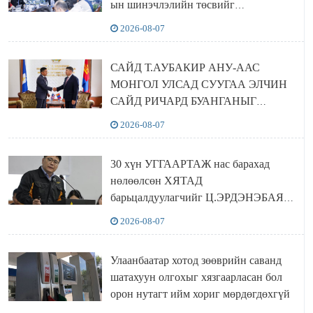
ын шинэчлэлийн төсвийг
шийдвэрлэхээр болов
2026-08-07
САЙД Т.АУБАКИР АНУ-ААС
МОНГОЛ УЛСАД СУУГАА ЭЛЧИН
САЙД РИЧАРД БУАНГАНЫГ
ХҮЛЭЭН АВЧ УУЛЗЛАА
2026-08-07
30 хүн УГГААРТАЖ нас барахад
нөлөөлсөн ХЯТАД
барьцалдуулагчийг Ц.ЭРДЭНЭБАЯР
захирал дахин худалдаж авахаар
2026-08-07
болжээ
Улаанбаатар хотод зөөврийн саванд
шатахуун олгохыг хязгаарласан бол
орон нутагт ийм хориг мөрдөгдөхгүй