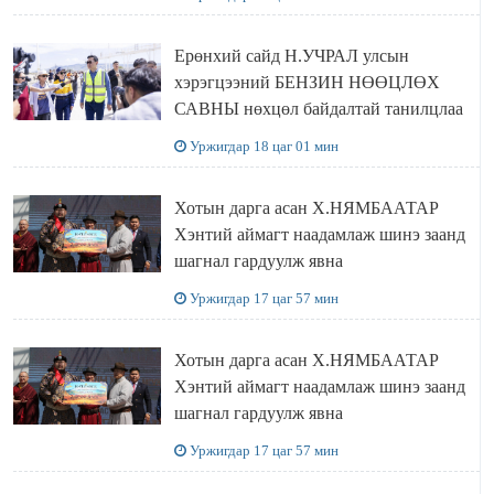
Ерөнхий сайд Н.УЧРАЛ улсын
хэрэгцээний БЕНЗИН НӨӨЦЛӨХ
САВНЫ нөхцөл байдалтай танилцлаа
Уржигдар 18 цаг 01 мин
Хотын дарга асан Х.НЯМБААТАР
Хэнтий аймагт наадамлаж шинэ заанд
шагнал гардуулж явна
Уржигдар 17 цаг 57 мин
Хотын дарга асан Х.НЯМБААТАР
Хэнтий аймагт наадамлаж шинэ заанд
шагнал гардуулж явна
Уржигдар 17 цаг 57 мин