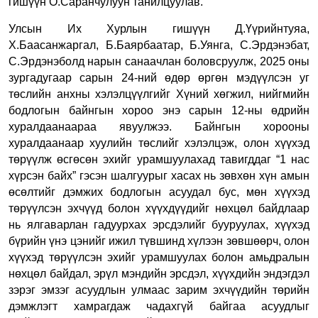
гишүүн О.Саранчулуун танилцуулав.
Улсын Их Хурлын гишүүн Д.Үүрийнтуяа,
Х.Баасанжаргал, Б.Баярбаатар, Б.Уянга, С.Эрдэнэбат,
С.Эрдэнэболд нарын санаачлан боловсруулж, 2025 оны
зургадугаар сарын 24-ний өдөр өргөн мэдүүлсэн уг
төслийн анхны хэлэлцүүлгийг
Хүний хөгжил, нийгмийн
бодлогын байнгын хороо энэ сарын 12-ны өдрийн
хуралдаанаараа явуулжээ. Байнгын хорооны
хуралдаанаар хуулийн төслийг хэлэлцэж, олон хүүхэд
төрүүлж өсгөсөн эхийг урамшуулахад тавигддаг “1 нас
хүрсэн байх”
гэсэн шалгуурыг хасах нь
зөвхөн хүн амын
өсөлтийг дэмжих бодлогын асуудал бус, мөн хүүхэд
төрүүлсэн эхчүүд болон хүүхдүүдийг нөхцөл байдлаар
нь ялгаварлан гадуурхах эрсдэлийг бууруулах, хүүхэд
бүрийн үнэ цэнийг ижил түвшинд хүлээн зөвшөөрч, олон
хүүхэд төрүүлсэн эхийг
урамшуулах болон амьдралын
нөхцөл байдал, эрүл мэндийн эрсдэл, хүүхдийн эндэгдэл
зэрэг эмзэг асуудлын улмаас зарим эхчүүдийн төрийн
дэмжлэгт хамрагдаж чадахгүй байгаа асуудлыг