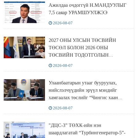
Ажилдаа очдоггүй Н.МАНДУУЛЫГ
7,5 саяар УРАМШУУЛЖЭЭ
2026-08-07
2027 ОНЫ УЛСЫН ТӨСВИЙН
ТӨСӨЛ БОЛОН 2026 ОНЫ
ТӨСВИЙН ТОДОТГОЛЫН
ТӨСЛИЙН ОЛОН НИЙТИЙН
2026-08-07
ХЭЛЭЛЦҮҮЛЭГ БОЛЛОО
Улаанбаатарын утааг бууруулах,
нийслэлчүүдийн эрүүл мэндийг
хамгаалах төслийг “Чингис хаан
баялгийн сан нэгдэл” ХХК-тай
2026-08-07
хамтран хэрэгжүүлнэ
"ДЦС-3” ТӨХК-ийн нэн
шаардлагатай “Турбингенератор-5”-