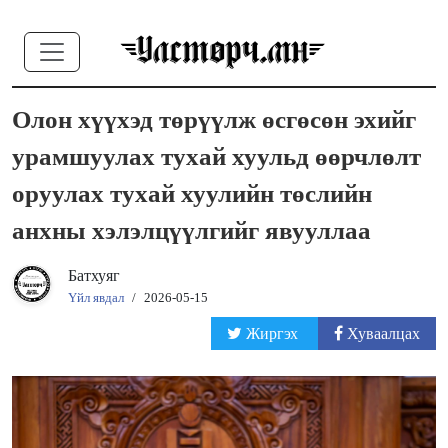
Олон хүүхэд төрүүлж өсгөсөн эхийг
урамшуулах тухай хуульд өөрчлөлт
оруулах тухай хуулийн төслийн
анхны хэлэлцүүлгийг явууллаа
Батхуяг
Үйл явдал
/
2026-05-15
Жиргэх
Хуваалцах