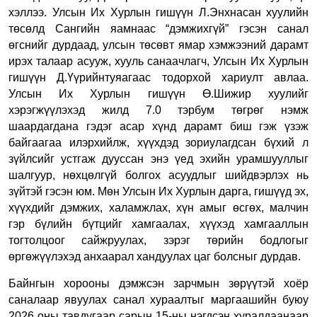
хэллээ. Улсын Их Хурлын гишүүн Л.Энхнасан х
уулийн
төсөлд Сангийн яамнаас “дэмжихгүй” гэсэн санал
өгснийг дурдаад, улсын төсөвт ямар хэмжээний дарамт
ирэх талаар асууж, хууль санаачлагч,
Улсын Их Хурлын
гишүүн Д.Үүрийнтуяагаас тодорхой хариулт авлаа.
Улсын Их Хурлын гишүүн Ө.Шижир хуулийг
хэрэгжүүлэхэд жилд 7.0 тэрбум төгрөг нэмж
шаардагдана гэдэг асар хүнд дарамт биш гэж үзэж
байгаагаа илэрхийлж, хүүхдэд зориулагдсан бүхий л
зүйлсийг устгаж дууссан энэ үед эхийн урамшууллыг
шалгуур, нөхцөлгүй болгох асуудлыг шийдвэрлэх нь
зүйтэй гэсэн юм. Мөн Улсын Их Хурлын дарга, гишүүд эх,
хүүхдийг дэмжих, халамжлах, хүн амыг өсгөх, малчин
гэр бүлийн бүтцийг хамгаалах, хүүхэд хамгааллын
тогтолцоог сайжруулах, зэрэг төрийн бодлогыг
өргөжүүлэхэд анхаарал хандуулах цаг болсныг дурдав.
Байнгын хорооны дэмжсэн зарчмын зөрүүтэй хоёр
саналаар явуулах санал хураалтыг маргаашийн буюу
2026 оны тавдугаар сарын 15-ны нэгдсэн хуралдаанаар