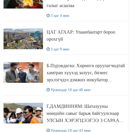
галыг асаалаа
3 цаг 4 мин
ЦАГ АГААР: Улаанбаатарт бороо
орохгүй
3 цаг 9 мин
Б.Пүрэвдагва: Хөрөнгө оруулагчидтай
хамтран хүүхэд залуус, бизнес
эрхлэгчдээ дэмжих инкубатор
төвүүдийг хотын захын хорооллуудад
Уржигдар 18 цаг 48 мин
байгуулна
Г.ДАМДИННЯМ: Шатахууны
нөөцийн савыг барьж байгуулснаар
УЛСЫН ХЭРЭГЦЭЭГЭЭ 3 САРААР
НӨӨЦЛӨДӨГ болно
Уржигдар 18 цаг 43 мин