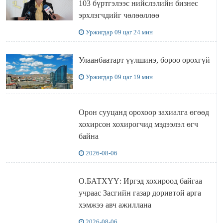
103 бүртгэлээс нийслэлийн бизнес
эрхлэгчдийг чөлөөллөө
Уржигдар 09 цаг 24 мин
Улаанбаатарт үүлшинэ, бороо орохгүй
Уржигдар 09 цаг 19 мин
Орон сууцанд орохоор захиалга өгөөд
хохирсон хохирогчид мэдээлэл өгч
байна
2026-08-06
О.БАТХҮҮ: Иргэд хохироод байгаа
учраас Засгийн газар доривтой арга
хэмжээ авч ажиллана
2026-08-06