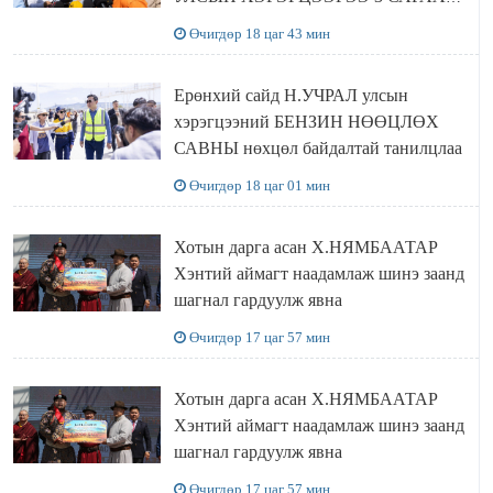
НӨӨЦЛӨДӨГ болно
Өчигдөр 18 цаг 43 мин
Ерөнхий сайд Н.УЧРАЛ улсын
хэрэгцээний БЕНЗИН НӨӨЦЛӨХ
САВНЫ нөхцөл байдалтай танилцлаа
Өчигдөр 18 цаг 01 мин
Хотын дарга асан Х.НЯМБААТАР
Хэнтий аймагт наадамлаж шинэ заанд
шагнал гардуулж явна
Өчигдөр 17 цаг 57 мин
Хотын дарга асан Х.НЯМБААТАР
Хэнтий аймагт наадамлаж шинэ заанд
шагнал гардуулж явна
Өчигдөр 17 цаг 57 мин