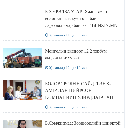
Б.ХҮРЭЛБААТАР: Хаана ямар
колонкд шатахуун өгч байгаа,
дараалал ямар байгааг "BENZIN.MN”
сайтаас харах боломжтой
Уржигдар 11 цаг 00 мин
Монголын экспорт 12.2 тэрбум
ам.долларт хүрэв
Уржигдар 10 цаг 16 мин
БОЛОВСРОЛЫН САЙД Л.ЭНХ-
АМГАЛАН ПИЙРСОН
КОМПАНИЙН УДИРДЛАГАТАЙ
УУЛЗЛАА
Уржигдар 09 цаг 28 мин
Б.Сэмжидмаа: Зөвшөөрлийн шинжтэй