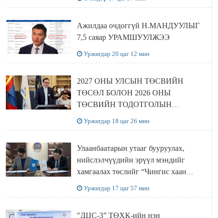
Ажилдаа очдоггүй Н.МАНДУУЛЫГ
7,5 саяар УРАМШУУЛЖЭЭ
Уржигдар 20 цаг 12 мин
2027 ОНЫ УЛСЫН ТӨСВИЙН
ТӨСӨЛ БОЛОН 2026 ОНЫ
ТӨСВИЙН ТОДОТГОЛЫН
ТӨСЛИЙН ОЛОН НИЙТИЙН
Уржигдар 18 цаг 26 мин
ХЭЛЭЛЦҮҮЛЭГ БОЛЛОО
Улаанбаатарын утааг бууруулах,
нийслэлчүүдийн эрүүл мэндийг
хамгаалах төслийг “Чингис хаан
баялгийн сан нэгдэл” ХХК-тай
Уржигдар 17 цаг 57 мин
хамтран хэрэгжүүлнэ
"ДЦС-3” ТӨХК-ийн нэн