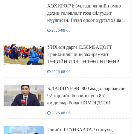
ХОХИРОГЧ: Зургаан жилийн өмнө
дахин төлөвлөлт гээд айлуудыг
нүүлгэсэн. Гэтэл одоог хүртэл хашаа
байшин ч байхгүй, орон сууц ч
2026-08-06
байхгүй хаана амьдрахаа мэдэхгүй явж
байна
УИХ-ын дарга С.БЯМБАЦОГТ
Ерөнхийлөгчийн захирамжит
ТӨРИЙН ИЛЧ ТӨЛӨӨЛӨГЧӨӨР
Сутай хайрханы тахилгад оролцжээ
2026-08-06
Б.ДАШПҮРЭВ: 800 ам.доллар байсан
92 төрлийн бензины үнэ 851
ам.доллар болж НЭМЭГДСЭН
2026-08-06
Говийн Г.ГАНБААТАР гишүүн,