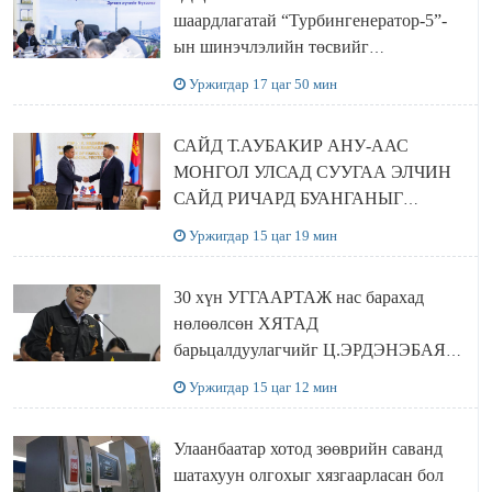
шаардлагатай “Турбингенератор-5”-
ын шинэчлэлийн төсвийг
шийдвэрлэхээр болов
Уржигдар 17 цаг 50 мин
САЙД Т.АУБАКИР АНУ-ААС
МОНГОЛ УЛСАД СУУГАА ЭЛЧИН
САЙД РИЧАРД БУАНГАНЫГ
ХҮЛЭЭН АВЧ УУЛЗЛАА
Уржигдар 15 цаг 19 мин
30 хүн УГГААРТАЖ нас барахад
нөлөөлсөн ХЯТАД
барьцалдуулагчийг Ц.ЭРДЭНЭБАЯР
захирал дахин худалдаж авахаар
Уржигдар 15 цаг 12 мин
болжээ
Улаанбаатар хотод зөөврийн саванд
шатахуун олгохыг хязгаарласан бол