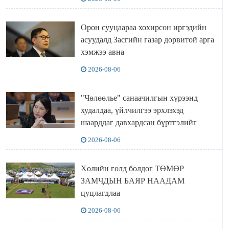
Орон сууцаараа хохирсон иргэдийн
асуудалд Засгийн газар дорвитой арга
хэмжээ авна
2026-08-06
"Чөлөөлье" санаачилгын хүрээнд
худалдаа, үйлчилгээ эрхлэхэд
шаарддаг давхардсан бүртгэлийг
хүчингүй болгох тогтоолын төслийг
2026-08-06
баталлаа
Хөлийн голд болдог ТӨМӨР
ЗАМЧДЫН БАЯР НААДАМ
цуцлагдлаа
2026-08-06