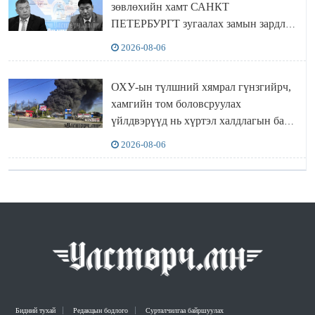
зөвлөхийн хамт САНКТ
ПЕТЕРБУРГТ зугаалах замын зардлаа
“ИНҮТ” ТӨХХК даажээ
2026-08-06
ОХУ-ын түлшний хямрал гүнзгийрч,
хамгийн том боловсруулах
үйлдвэрүүд нь хүртэл халдлагын бай
болов
2026-08-06
Бидний тухай
Редакцын бодлого
Сурталчилгаа байршуулах