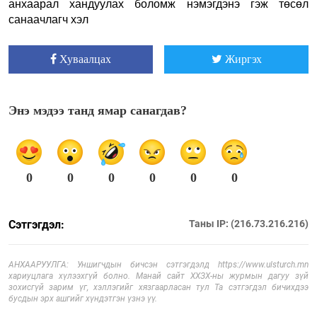
анхаарал хандуулах боломж нэмэгдэнэ гэж төсөл
санаачлагч хэл
Хуваалцах
Жиргэх
Энэ мэдээ танд ямар санагдав?
0
0
0
0
0
0
Сэтгэгдэл:
Таны IP: (216.73.216.216)
АНХААРУУЛГА: Уншигчдын бичсэн сэтгэгдэлд https://www.ulsturch.mn
хариуцлага хүлээхгүй болно. Манай сайт ХХЗХ-ны журмын дагуу зүй
зохисгүй зарим үг, хэллэгийг хязгаарласан тул Та сэтгэгдэл бичихдээ
бусдын эрх ашгийг хүндэтгэн үзнэ үү.