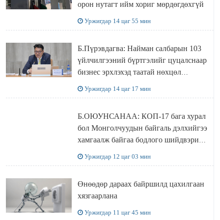
орон нутагт ийм хориг мөрдөгдөхгүй
Уржигдар 14 цаг 55 мин
Б.Пүрэвдагва: Найман салбарын 103
үйлчилгээний бүртгэлийг цуцалснаар
бизнес эрхлэхэд таатай нөхцөл
бүрдэнэ
Уржигдар 14 цаг 17 мин
Б.ОЮУНСАНАА: КОП-17 бага хурал
бол Монголчуудын байгаль дэлхийгээ
хамгаалж байгаа бодлого шийдвэрийг
ДЭЛХИЙД СУРТАЛЧИЛАХ гол
Уржигдар 12 цаг 03 мин
бодлого
Өнөөдөр дараах байршилд цахилгаан
хязгаарлана
Уржигдар 11 цаг 45 мин