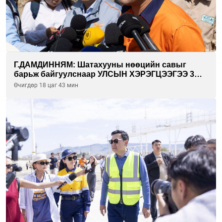
Г.ДАМДИННЯМ: Шатахууны нөөцийн савыг
барьж байгуулснаар УЛСЫН ХЭРЭГЦЭЭГЭЭ 3
САРААР НӨӨЦЛӨДӨГ болно
Өчигдөр 18 цаг 43 мин