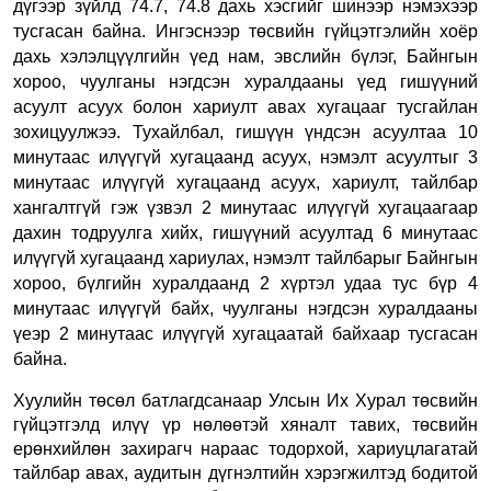
дүгээр зүйлд 74.7, 74.8 дахь хэсгийг шинээр нэмэхээр
тусгасан байна. Ингэснээр төсвийн гүйцэтгэлийн хоёр
дахь хэлэлцүүлгийн үед нам, эвслийн бүлэг, Байнгын
хороо, чуулганы нэгдсэн хуралдааны үед гишүүний
асуулт асуух болон хариулт авах хугацааг тусгайлан
зохицуулжээ. Тухайлбал, гишүүн үндсэн асуултаа 10
минутаас илүүгүй хугацаанд асуух, нэмэлт асуултыг 3
минутаас илүүгүй хугацаанд асуух, хариулт, тайлбар
хангалтгүй гэж үзвэл 2 минутаас илүүгүй хугацаагаар
дахин тодруулга хийх, гишүүний асуултад 6 минутаас
илүүгүй хугацаанд хариулах, нэмэлт тайлбарыг Байнгын
хороо, бүлгийн хуралдаанд 2 хүртэл удаа тус бүр 4
минутаас илүүгүй байх, чуулганы нэгдсэн хуралдааны
үеэр 2 минутаас илүүгүй хугацаатай байхаар тусгасан
байна.
Хуулийн төсөл батлагдсанаар Улсын Их Хурал төсвийн
гүйцэтгэлд илүү үр нөлөөтэй хяналт тавих, төсвийн
ерөнхийлөн захирагч нараас тодорхой, хариуцлагатай
тайлбар авах, аудитын дүгнэлтийн хэрэгжилтэд бодитой