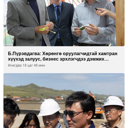
Б.Пүрэвдагва: Хөрөнгө оруулагчидтай хамтран
хүүхэд залуус, бизнес эрхлэгчдээ дэмжих
инкубатор төвүүдийг хотын захын
Өчигдөр 18 цаг 48 мин
хорооллуудад байгуулна