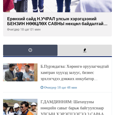
Ерөнхий сайд Н.УЧРАЛ улсын хэрэгцээний
БЕНЗИН НӨӨЦЛӨХ САВНЫ нөхцөл байдалтай
танилцлаа
Өчигдөр 18 цаг 01 мин
Б.Пүрэвдагва: Хөрөнгө оруулагчидтай
хамтран хүүхэд залуус, бизнес
эрхлэгчдээ дэмжих инкубатор
төвүүдийг хотын захын хорооллуудад
Өчигдөр 18 цаг 48 мин
байгуулна
Г.ДАМДИННЯМ: Шатахууны
нөөцийн савыг барьж байгуулснаар
УЛСЫН ХЭРЭГЦЭЭГЭЭ 3 САРААР