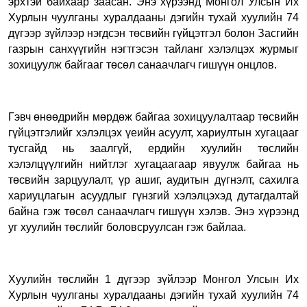
эрхтэй байхаар заасан. Энэ хүрээнд Монгол Улсын Их
Хурлын чуулганы хуралдааны дэгийн тухай хуулийн 74
дүгээр зүйлээр нэгдсэн төсвийн гүйцэтгэл болон Засгийн
газрын санхүүгийн нэгтгэсэн тайланг хэлэлцэх журмыг
зохицуулж байгааг төсөл санаачлагч гишүүн онцлов.
Гэвч өнөөдрийн мөрдөж байгаа зохицуулалтаар төсвийн
гүйцэтгэлийг хэлэлцэх үеийн асуулт, хариултын хугацааг
тусгайд нь заалгүй, ердийн хуулийн төслийн
хэлэлцүүлгийн нийтлэг хугацаагаар явуулж байгаа нь
төсвийн зарцуулалт, үр ашиг, аудитын дүгнэлт, сахилга
хариуцлагын асуудлыг гүнзгий хэлэлцэхэд дутагдалтай
байна гэж төсөл санаачлагч гишүүн хэлэв. Энэ хүрээнд
уг хуулийн төслийг боловсруулсан гэж байлаа.
Хуулийн төслийн 1 дүгээр зүйлээр Монгол Улсын Их
Хурлын чуулганы хуралдааны дэгийн тухай хуулийн 74