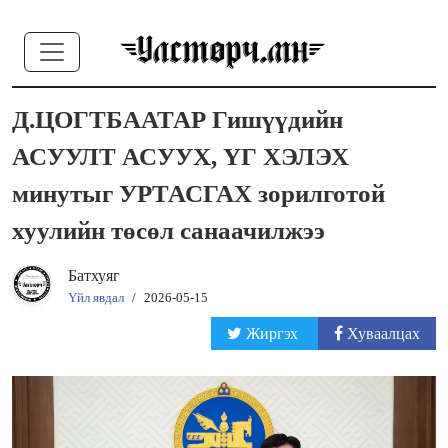
Д.ЦОГТБААТАР Гишүүдийн
АСУУЛТ АСУУХ, ҮГ ХЭЛЭХ
минутыг УРТАСГАХ зорилготой
хуулийн төсөл санаачилжээ
Батхуяг
Үйл явдал
/
2026-05-15
Жиргэх
Хуваалцах