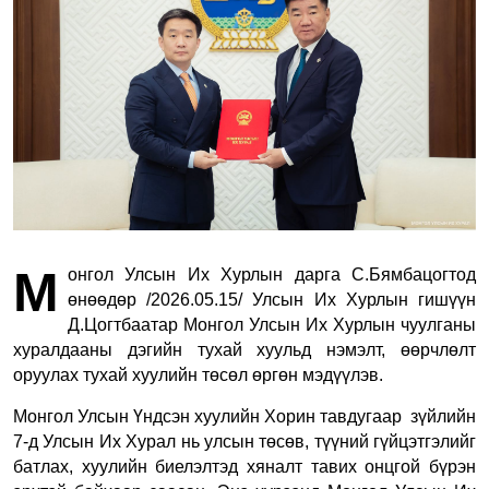
М
онгол Улсын Их Хурлын дарга С.Бямбацогтод
өнөөдөр
/2026.05.15/
Улсын Их Хурлын гишүүн
Д.Цогтбаатар Монгол Улсын Их Хурлын чуулганы
хуралдааны дэгийн тухай хуульд нэмэлт, өөрчлөлт
оруулах тухай хуулийн төсөл өргөн мэдүүлэв.
Монгол Улсын Үндсэн хуулийн Хорин тавдугаар зүйлийн
7-д Улсын Их Хурал нь улсын төсөв, түүний гүйцэтгэлийг
батлах, хуулийн биелэлтэд хяналт тавих онцгой бүрэн