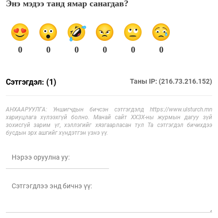
Энэ мэдээ танд ямар санагдав?
0
0
0
0
0
0
Сэтгэгдэл: (1)
Таны IP: (216.73.216.152)
АНХААРУУЛГА: Уншигчдын бичсэн сэтгэгдэлд https://www.ulsturch.mn
хариуцлага хүлээхгүй болно. Манай сайт ХХЗХ-ны журмын дагуу зүй
зохисгүй зарим үг, хэллэгийг хязгаарласан тул Та сэтгэгдэл бичихдээ
бусдын эрх ашгийг хүндэтгэн үзнэ үү.