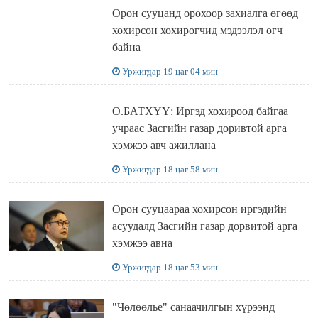
Орон сууцанд орохоор захиалга өгөөд
хохирсон хохирогчид мэдээлэл өгч
байна
Уржигдар 19 цаг 04 мин
О.БАТХҮҮ: Иргэд хохироод байгаа
учраас Засгийн газар доривтой арга
хэмжээ авч ажиллана
Уржигдар 18 цаг 58 мин
Орон сууцаараа хохирсон иргэдийн
асуудалд Засгийн газар дорвитой арга
хэмжээ авна
Уржигдар 18 цаг 53 мин
"Чөлөөлье" санаачилгын хүрээнд