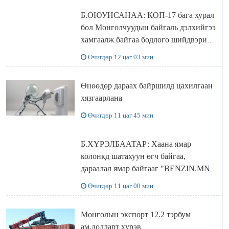
Б.ОЮУНСАНАА: КОП-17 бага хурал
бол Монголчуудын байгаль дэлхийгээ
хамгаалж байгаа бодлого шийдвэрийг
ДЭЛХИЙД СУРТАЛЧИЛАХ гол
Өчигдөр 12 цаг 03 мин
бодлого
Өнөөдөр дараах байршилд цахилгаан
хязгаарлана
Өчигдөр 11 цаг 45 мин
Б.ХҮРЭЛБААТАР: Хаана ямар
колонкд шатахуун өгч байгаа,
дараалал ямар байгааг "BENZIN.MN”
сайтаас харах боломжтой
Өчигдөр 11 цаг 00 мин
Монголын экспорт 12.2 тэрбум
ам.долларт хүрэв