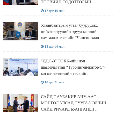
ТӨСВИЙН ТОДОТГОЛЫН
ТӨСЛИЙН ОЛОН НИЙТИЙН
17 цаг 45 мин
ХЭЛЭЛЦҮҮЛЭГ БОЛЛОО
Улаанбаатарын утааг бууруулах,
нийслэлчүүдийн эрүүл мэндийг
хамгаалах төслийг “Чингис хаан
баялгийн сан нэгдэл” ХХК-тай
18 цаг 14 мин
хамтран хэрэгжүүлнэ
"ДЦС-3” ТӨХК-ийн нэн
шаардлагатай “Турбингенератор-5”-
ын шинэчлэлийн төсвийг
шийдвэрлэхээр болов
18 цаг 21 мин
САЙД Т.АУБАКИР АНУ-ААС
МОНГОЛ УЛСАД СУУГАА ЭЛЧИН
САЙД РИЧАРД БУАНГАНЫГ
ХҮЛЭЭН АВЧ УУЛЗЛАА