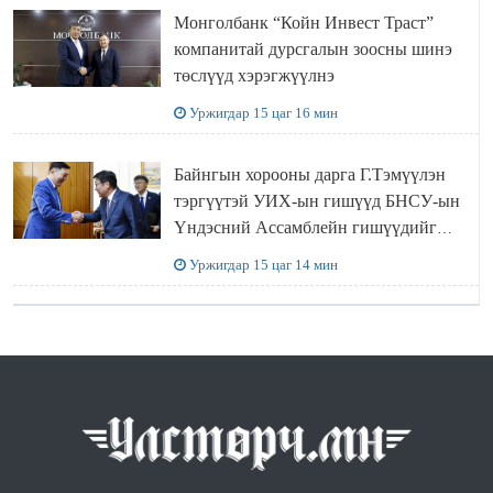
Монголбанк “Койн Инвест Траст”
компанитай дурсгалын зоосны шинэ
төслүүд хэрэгжүүлнэ
Уржигдар 15 цаг 16 мин
Байнгын хорооны дарга Г.Тэмүүлэн
тэргүүтэй УИХ-ын гишүүд БНСУ-ын
Үндэсний Ассамблейн гишүүдийг
хүлээн авч уулзав
Уржигдар 15 цаг 14 мин