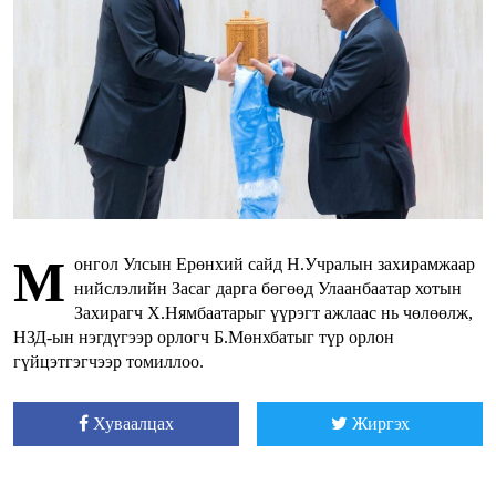
М
онгол Улсын Ерөнхий сайд Н.Учралын захирамжаар
нийслэлийн Засаг дарга бөгөөд Улаанбаатар хотын
Захирагч Х.Нямбаатарыг үүрэгт ажлаас нь чөлөөлж,
НЗД-ын нэгдүгээр орлогч Б.Мөнхбатыг түр орлон
гүйцэтгэгчээр томиллоо.
Хуваалцах
Жиргэх