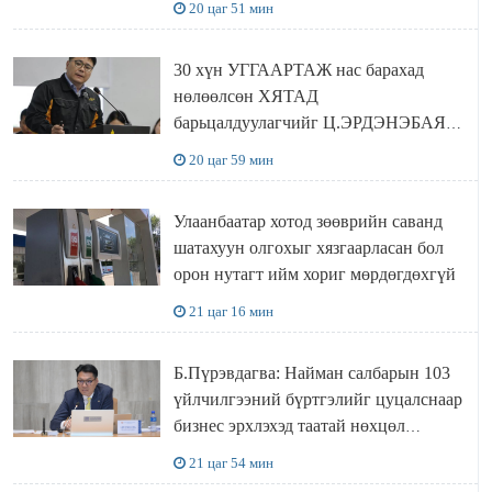
20 цаг 51 мин
30 хүн УГГААРТАЖ нас барахад
нөлөөлсөн ХЯТАД
барьцалдуулагчийг Ц.ЭРДЭНЭБАЯР
захирал дахин худалдаж авахаар
20 цаг 59 мин
болжээ
Улаанбаатар хотод зөөврийн саванд
шатахуун олгохыг хязгаарласан бол
орон нутагт ийм хориг мөрдөгдөхгүй
21 цаг 16 мин
Б.Пүрэвдагва: Найман салбарын 103
үйлчилгээний бүртгэлийг цуцалснаар
бизнес эрхлэхэд таатай нөхцөл
бүрдэнэ
21 цаг 54 мин