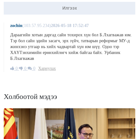
Илгээх
zochin
(103.57.95.234)
2026-05-18 17:52:47
Дараагийн хотын даргад сайн тохирох хүн бол Б.Лхагважав юм.
Тэр бол сайн эдийн засагч, эрх зүйч, татварын реформыг МУ-д
жинхэнэ утгаар нь хийх чадвартай хүн юм шүү. Одоо тэр
ХАҮТэнхимийн ерөнхийлөгч хийж байгаа байх. Урбаник
Б.Лхагважав
0
0
0
Хариулах
Холбоотой мэдээ