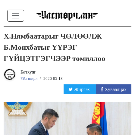
Х.Нямбаатарыг ЧӨЛӨӨЛЖ
Б.Мөнхбатыг ҮҮРЭГ
ГҮЙЦЭТГЭГЧЭЭР томиллоо
Батхуяг
Үйл явдал
/
2026-05-18
Жиргэх
Хуваалцах