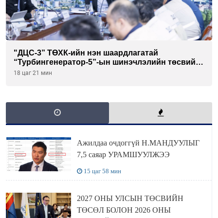
"ДЦС-3” ТӨХК-ийн нэн шаардлагатай
“Турбингенератор-5”-ын шинэчлэлийн төсвийг
шийдвэрлэхээр болов
18 цаг 21 мин
Ажилдаа очдоггүй Н.МАНДУУЛЫГ
7,5 саяар УРАМШУУЛЖЭЭ
15 цаг 58 мин
2027 ОНЫ УЛСЫН ТӨСВИЙН
ТӨСӨЛ БОЛОН 2026 ОНЫ