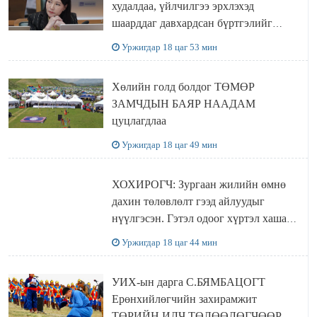
худалдаа, үйлчилгээ эрхлэхэд
шаарддаг давхардсан бүртгэлийг
хүчингүй болгох тогтоолын төслийг
Уржигдар 18 цаг 53 мин
баталлаа
Хөлийн голд болдог ТӨМӨР
ЗАМЧДЫН БАЯР НААДАМ
цуцлагдлаа
Уржигдар 18 цаг 49 мин
ХОХИРОГЧ: Зургаан жилийн өмнө
дахин төлөвлөлт гээд айлуудыг
нүүлгэсэн. Гэтэл одоог хүртэл хашаа
байшин ч байхгүй, орон сууц ч
Уржигдар 18 цаг 44 мин
байхгүй хаана амьдрахаа мэдэхгүй явж
байна
УИХ-ын дарга С.БЯМБАЦОГТ
Ерөнхийлөгчийн захирамжит
ТӨРИЙН ИЛЧ ТӨЛӨӨЛӨГЧӨӨР