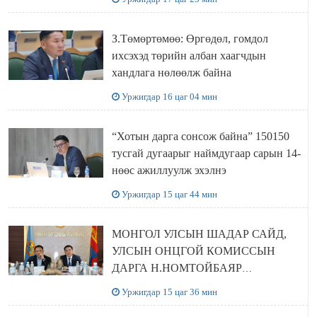
З.Төмөртөмөө: Өргөдөл, гомдол
ихсэхэд төрийн албан хаагчдын
хандлага нөлөөлж байна
Уржигдар 16 цаг 04 мин
“Хотын дарга сонсож байна” 150150
тусгай дугаарыг наймдугаар сарын 14-
нөөс ажиллуулж эхэлнэ
Уржигдар 15 цаг 44 мин
МОНГОЛ УЛСЫН ШАДАР САЙД,
УЛСЫН ОНЦГОЙ КОМИССЫН
ДАРГА Н.НОМТОЙБАЯР
ӨМНӨГОВЬ АЙМАГТ
Уржигдар 15 цаг 36 мин
АЖИЛЛАЛАА