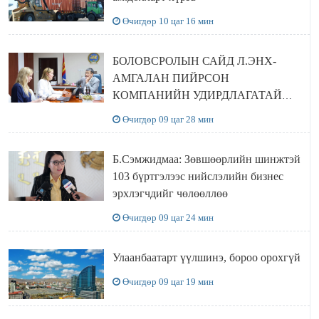
Өчигдөр 10 цаг 16 мин
БОЛОВСРОЛЫН САЙД Л.ЭНХ-
АМГАЛАН ПИЙРСОН
КОМПАНИЙН УДИРДЛАГАТАЙ
УУЛЗЛАА
Өчигдөр 09 цаг 28 мин
Б.Сэмжидмаа: Зөвшөөрлийн шинжтэй
103 бүртгэлээс нийслэлийн бизнес
эрхлэгчдийг чөлөөллөө
Өчигдөр 09 цаг 24 мин
Улаанбаатарт үүлшинэ, бороо орохгүй
Өчигдөр 09 цаг 19 мин