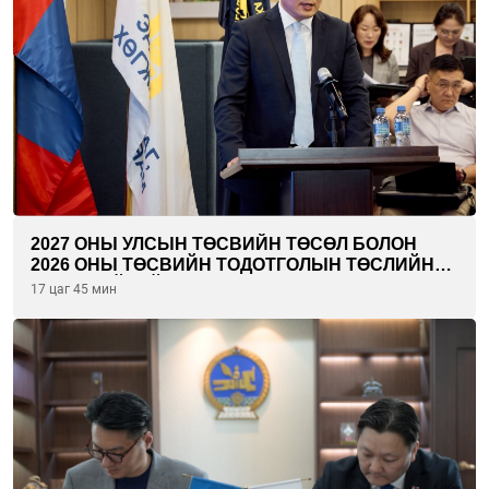
2027 ОНЫ УЛСЫН ТӨСВИЙН ТӨСӨЛ БОЛОН
2026 ОНЫ ТӨСВИЙН ТОДОТГОЛЫН ТӨСЛИЙН
ОЛОН НИЙТИЙН ХЭЛЭЛЦҮҮЛЭГ БОЛЛОО
17 цаг 45 мин