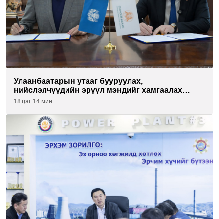
Улаанбаатарын утааг бууруулах,
нийслэлчүүдийн эрүүл мэндийг хамгаалах
төслийг “Чингис хаан баялгийн сан нэгдэл” ХХК-
18 цаг 14 мин
тай хамтран хэрэгжүүлнэ