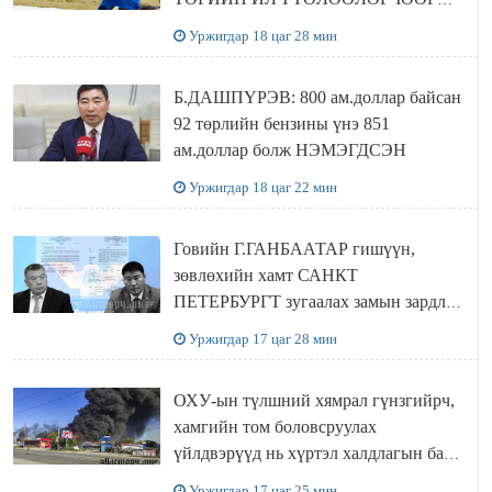
Сутай хайрханы тахилгад оролцжээ
Уржигдар 18 цаг 28 мин
Б.ДАШПҮРЭВ: 800 ам.доллар байсан
92 төрлийн бензины үнэ 851
ам.доллар болж НЭМЭГДСЭН
Уржигдар 18 цаг 22 мин
Говийн Г.ГАНБААТАР гишүүн,
зөвлөхийн хамт САНКТ
ПЕТЕРБУРГТ зугаалах замын зардлаа
“ИНҮТ” ТӨХХК даажээ
Уржигдар 17 цаг 28 мин
ОХУ-ын түлшний хямрал гүнзгийрч,
хамгийн том боловсруулах
үйлдвэрүүд нь хүртэл халдлагын бай
болов
Уржигдар 17 цаг 25 мин