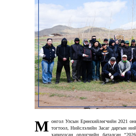
М
онгол Улсын Ерөнхийлөгчийн 2021 оны 
тогтоол, Нийслэлийн Засаг даргын ни
хариуцсан орлогчийн баталсан “202