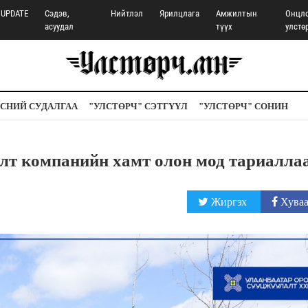
UPDATE
Сэдэв,
Нийтлэл
Ярилцлага
Амжилтын
Онцл
асуудал
түүх
улстө
СНИЙ СУДАЛГАА
"УЛСТӨРЧ" СЭТГҮҮЛ
"УЛСТӨРЧ" СОНИН
лт компанийн хамт олон мод тариалла
Жиргэх
Хуваа