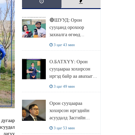
🔴ШУУД: Орон
сууцанд орохоор
захиалга өгөөд
хохирсон хохирогчид
3 цаг 43 мин
мэдээлэл өгч байна
О.БАТХҮҮ: Орон
сууцаараа хохирсон
иргэд байр аа авахыг л
хүсэж байна. Иргэд
3 цаг 49 мин
хохироод байгаа
учраас Засгийн газар
Орон сууцаараа
доривтой арга хэмжээ
хохирсон иргэдийн
авч ажиллана
асуудалд Засгийн
 дугаар
газар дорвитой арга
асуудал
3 цаг 53 мин
хэмжээ авна
 дагуу