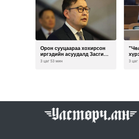
Орон сууцаараа хохирсон
"Чө
иргэдийн асуудалд Засгийн
хүр
газар дорвитой арга хэмжээ
үйл
3 цаг 53 мин
3 цаг
авна
шаа
бүр
тог
бат