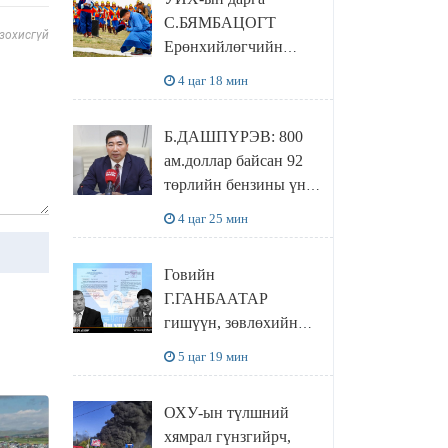
байхгүй, орон сууц ч
С.БЯМБАЦОГТ
байхгүй хаана
 зохисгүй
Ерөнхийлөгчийн
амьдрахаа мэдэхгүй
захирамжит ТӨРИЙН
явж байна
4 цаг 18 мин
ИЛЧ
ТӨЛӨӨЛӨГЧӨӨР
Б.ДАШПҮРЭВ: 800
Сутай хайрханы
ам.доллар байсан 92
тахилгад оролцжээ
төрлийн бензины үнэ
851 ам.доллар болж
4 цаг 25 мин
НЭМЭГДСЭН
Говийн
Г.ГАНБААТАР
гишүүн, зөвлөхийн
хамт САНКТ
5 цаг 19 мин
ПЕТЕРБУРГТ
зугаалах замын
ОХУ-ын түлшний
зардлаа “ИНҮТ”
хямрал гүнзгийрч,
ТӨХХК даажээ