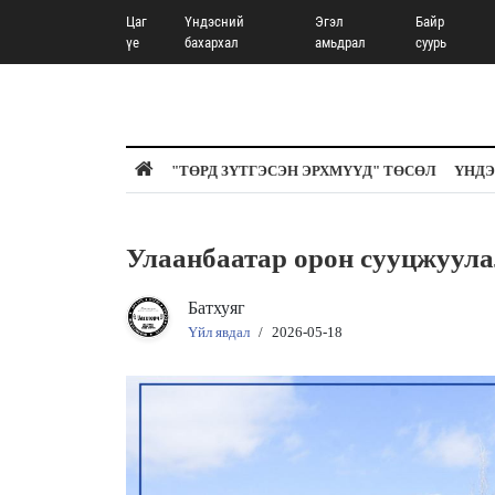
Цаг
Үндэсний
Эгэл
Байр
үе
бахархал
амьдрал
суурь
"ТӨРД ЗҮТГЭСЭН ЭРХМҮҮД" ТӨСӨЛ
ҮНДЭ
Улаанбаатар орон сууцжуула
Батхуяг
Үйл явдал
/
2026-05-18