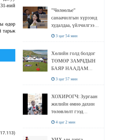
 31-ний
"Чөлөөлье"
санаачилгын хүрээнд
ны өдөр
худалдаа, үйлчилгээ
й тарьж
эрхлэхэд шаарддаг
3 цаг 54 мин
давхардсан
бүртгэлийг хүчингүй
Хөлийн голд болдог
болгох тогтоолын
ТӨМӨР ЗАМЧДЫН
төслийг баталлаа
БАЯР НААДАМ
цуцлагдлаа
3 цаг 57 мин
ХОХИРОГЧ: Зургаан
жилийн өмнө дахин
төлөвлөлт гээд
айлуудыг нүүлгэсэн.
4 цаг 2 мин
Гэтэл одоог хүртэл
217.113)
хашаа байшин ч
УИХ-ын дарга