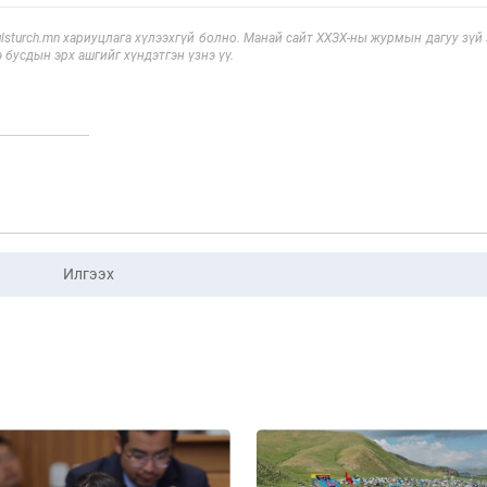
sturch.mn хариуцлага хүлээхгүй болно. Манай сайт ХХЗХ-ны журмын дагуу зүй
э бусдын эрх ашгийг хүндэтгэн үзнэ үү.
Илгээх