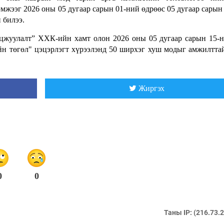
мжээг 2026 оны 05 дугаар сарын 01-ний өдрөөс 05 дугаар сарын
 билээ.
уцжуулалт” ХХК-ийн хамт олон 2026 оны 05 дугаар сарын 15-
 төгөл" цэцэрлэгт хүрээлэнд 50 ширхэг хуш модыг амжилтта
Жиргэх
0
0
Таны IP: (216.73.