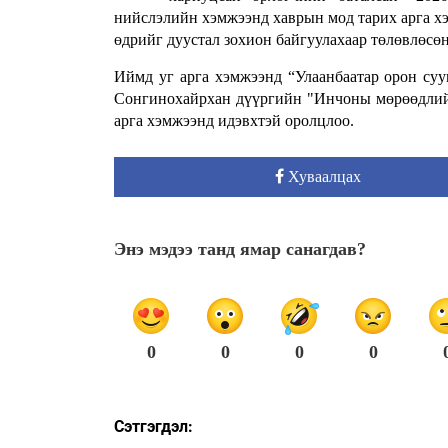
нийслэлийн хэмжээнд хаврын мод тарих арга хэ
өдрийг дуустал зохион байгуулахаар төлөвлөсөн
Иймд уг арга хэмжээнд “Улаанбаатар орон су
Сонгинохайрхан дүүргийн "Инчоны мөрөөдлийн
арга хэмжээнд идэвхтэй оролцлоо.
Хуваалцах
Энэ мэдээ танд ямар санагдав?
0
0
0
0
Сэтгэгдэл: