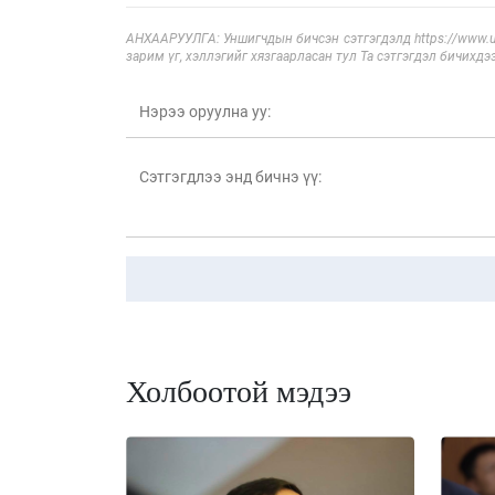
АНХААРУУЛГА: Уншигчдын бичсэн сэтгэгдэлд https://www.ul
зарим үг, хэллэгийг хязгаарласан тул Та сэтгэгдэл бичихдэ
Холбоотой мэдээ