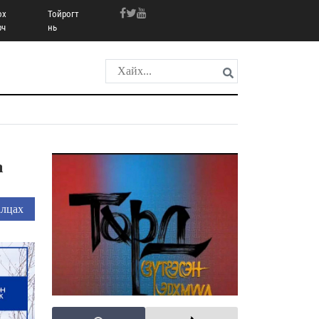
ох
Тойрогт
рч
нь
а
лцах