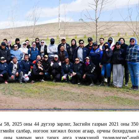
58, 2025 оны 44 дүгээр зарлиг, Засгийн газрын 2021 оны 350
йгмийн салбар, ногоон хөгжил болон агаар, орчны бохирдлын 
6 оны хаврын мод тарих арга хэмжээний төлөвлөгөө”-ний