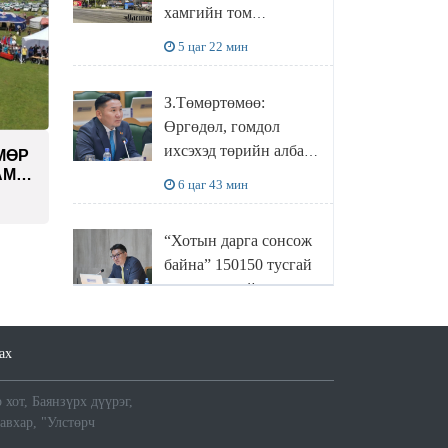
хамгийн том
боловсруулах
5 цаг 22 мин
үйлдвэрүүд нь хүртэл
халдлагын бай болов
З.Төмөртөмөө:
Өргөдөл, гомдол
ихсэхэд төрийн албан
ӨМӨР
хаагчдын хандлага
АМ
6 цаг 43 мин
нөлөөлж байна
“Хотын дарга сонсож
байна” 150150 тусгай
дугаарыг наймдугаар
сарын 14-нөөс
7 цаг 3 мин
ажиллуулж эхэлнэ
ах
МОНГОЛ УЛСЫН
 хот, Баянзүрх дүүрэг,
ШАДАР САЙД,
давхар, "Улстөрч
УЛСЫН ОНЦГОЙ