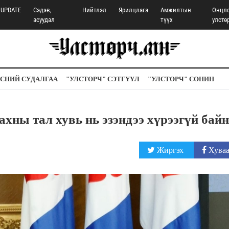
UPDATE
Сэдэв,
Нийтлэл
Ярилцлага
Амжилтын
Онцл
асуудал
түүх
улстө
СНИЙ СУДАЛГАА
"УЛСТӨРЧ" СЭТГҮҮЛ
"УЛСТӨРЧ" СОНИН
хны тал хувь нь эзэндээ хүрээгүй бай
Жиргэх
Хуваа