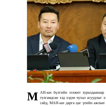
М
АН-ын бүлгийн ээлжит хуралдаанаар 
тулгамдсан хэд хэдэн чухал асуудлыг 
сайд, МАН-ын дарга цаг үеийн ажлын 