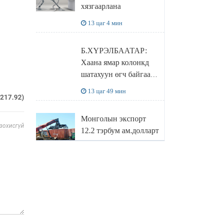
хязгаарлана
бодлого
13 цаг 4 мин
Б.ХҮРЭЛБААТАР:
Хаана ямар колонкд
шатахуун өгч байгаа,
дараалал ямар байгааг
13 цаг 49 мин
.217.92)
"BENZIN.MN”
сайтаас харах
Монголын экспорт
боломжтой
 зохисгүй
12.2 тэрбум ам.долларт
хүрэв
14 цаг 32 мин
БОЛОВСРОЛЫН
САЙД Л.ЭНХ-
АМГАЛАН