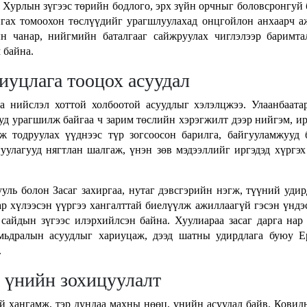
Хурлын зүгээс төрийн бодлого, эрх зүйн орчныг боловсронгуй 
нгах томоохон төслүүдийг урагшлуулахад онцгойлон анхаарч 
ын чанар, нийгмийн баталгааг сайжруулах чиглэлээр баримт
 байна.
иуцлага тооцох асуудал
а нийслэл хоттой холбоотой асуудлыг хэлэлцжээ. Улаанбаата
уд урагшилж байгаа ч зарим төслийн хэрэгжилт дээр нийгэм, и
ж тодруулах үүднээс түр зогсоосон барилга, байгууламжууд 
уулагууд нягтлан шалгаж, үнэн зөв мэдээллийг иргэдэд хүргэх
ль болон Засаг захиргаа, нутаг дэвсгэрийн нэгж, түүний уди
ар хүлээсэн үүргээ хангалттай биелүүлж ажиллаагүй гэсэн үндэ
сайдын зүгээс илэрхийлсэн байна. Хуулиараа засаг дарга нар
амьдралын асуудлыг хариуцаж, дээд шатны удирдлага буюу 
.
 үнийн зохицуулалт
й хангамж, тэр дундаа махны нөөц, үнийн асуудал байв. Ковид