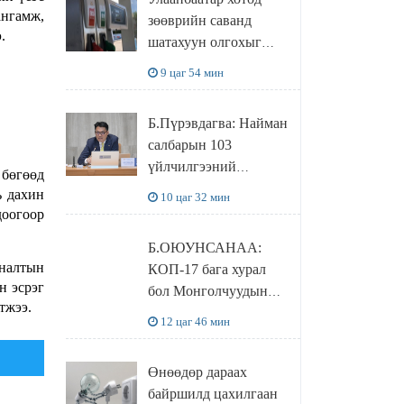
худалдаж авахаар
ангамж,
зөөврийн саванд
болжээ
.
шатахуун олгохыг
хязгаарласан бол орон
9 цаг 54 мин
нутагт ийм хориг
мөрдөгдөхгүй
Б.Пүрэвдагва: Найман
салбарын 103
үйлчилгээний
 бөгөөд
бүртгэлийг
ь дахин
10 цаг 32 мин
цуцалснаар бизнес
доогоор
эрхлэхэд таатай
Б.ОЮУНСАНАА:
нөхцөл бүрдэнэ
яналтын
КОП-17 бага хурал
н эсрэг
бол Монголчуудын
тжээ.
байгаль дэлхийгээ
12 цаг 46 мин
хамгаалж байгаа
бодлого шийдвэрийг
Өнөөдөр дараах
ДЭЛХИЙД
байршилд цахилгаан
СУРТАЛЧИЛАХ гол