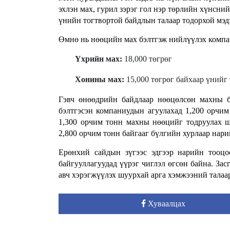
эхлэн мах, гурил зэрэг гол нэр төрлийн хүнсни
үнийн тогтвортой байдлын талаар тодорхой мэд
Өмнө нь нөөцийн мах бэлтгэж нийлүүлэх компан
Үхрийн мах:
18,000 төгрөг
Хонины мах:
15,000 төгрөг байхаар үнийг 
Гэвч өнөөдрийн байдлаар нөөцөлсөн махны б
бэлтгэсэн компаниудын агуулахад 1,200 орчим 
1,300 орчим тонн махны нөөцийг тодруулах ш
2,800 орчим тонн байгааг бүлгийн хурлаар нари
Ерөнхий сайдын зүгээс эдгээр нарийн тооцо
байгууллагуудад үүрэг чиглэл өгсөн байна. За
авч хэрэгжүүлэх шуурхай арга хэмжээний талаар
Хуваалцах