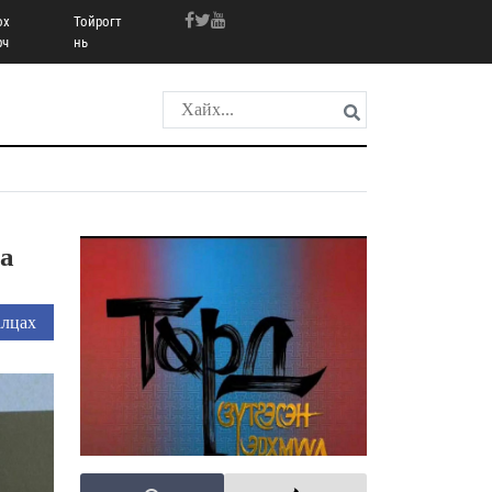
ох
Тойрогт
рч
нь
на
лцах