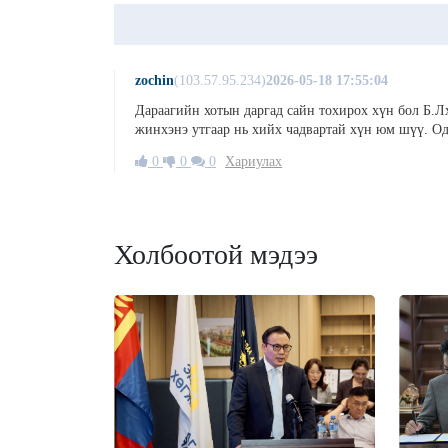
zochin
(103.57.95.234)
2026-05-18 17:55:04
Дараагийн хотын даргад сайн тохирох хүн бол Б.Л
жинхэнэ утгаар нь хийх чадвартай хүн юм шүү. 
0
0
0
Хариулах
Холбоотой мэдээ