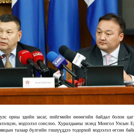
улс орны эдийн засаг, нийгмийн өнөөгийн байдал болон ца
хэлэлцэн, мэдээлэл сонслоо. Хуралдааны эхэнд Монгол Улсын 
явцын талаар бүлгийн гишүүддээ тодорхой мэдээлэл өгсөн бай