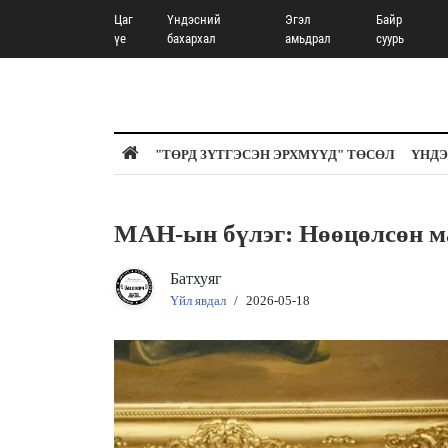
Цаг
Үндэсний
Эгэл
Байр
үе
бахархал
амьдрал
суурь
"ТӨРД ЗҮТГЭСЭН ЭРХМҮҮД" ТӨСӨЛ
ҮНДЭ
МАН-ын бүлэг: Нөөцөлсөн ма
Батхуяг
Үйл явдал
/
2026-05-18