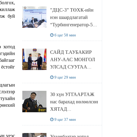
болгох,
“Чингис хаан
ажиллаж
"ДЦС-3” ТӨХК-ийн
баялгийн сан нэгдэл”
алж буй
нэн шаардлагатай
ХХК-тай хамтран
“Турбингенератор-5”-
хэрэгжүүлнэ
ын шинэчлэлийн
6 цаг 58 мин
төсвийг
р хотод
шийдвэрлэхээр болов
САЙД Т.АУБАКИР
ргэдийн
АНУ-ААС МОНГОЛ
байгааг
 ёстойг
УЛСАД СУУГАА
ЭЛЧИН САЙД
9 цаг 29 мин
РИЧАРД
рдлагын
БУАНГАНЫГ
слэлээр
30 хүн УГГААРТАЖ
ХҮЛЭЭН АВЧ
 тухайн
нас барахад нөлөөлсөн
УУЛЗЛАА
Ерөнхий
ХЯТАД
барьцалдуулагчийг
9 цаг 37 мин
Ц.ЭРДЭНЭБАЯР
захирал дахин
ын үеэс
Улаанбаатар хотод