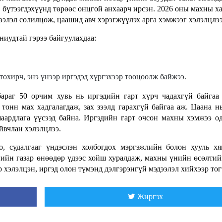
й бүтээгдэхүүнд төрөөс онцгой анхаарч ирсэн. 2026 оны махны х
ээлэл солилцож, цаашид авч хэрэгжүүлэх арга хэмжээг хэлэлцлээ
иудтай гэрээ байгуулахдаа:
тохирч, энэ үнээр иргэдэд хүргэхээр тооцоолж байжээ.
араг 50 орчим хувь нь иргэдийн гарт хүрч чадахгүй байгаа
тонн мах хадгалагдаж, зах зээлд гарахгүй байгаа аж. Цаана н
аардлага үүсээд байна. Иргэдийн гарт очсон махны хэмжээ о
йвчлан хэлэлцлээ.
о, судалгааг үндэслэн холбогдох мэргэжлийн болон хууль х
сгийн газар өнөөдөр үдээс хойш хуралдаж, махны үнийн өсөлтий
 хэлэлцэн, иргэд олон түмэнд дэлгэрэнгүй мэдээлэл хийхээр тог
Жиргэх