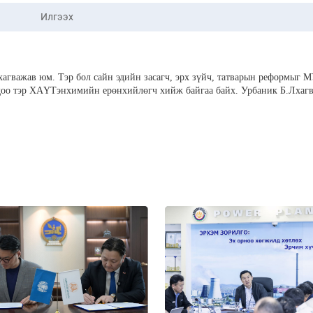
Илгээх
хагважав юм. Тэр бол сайн эдийн засагч, эрх зүйч, татварын реформыг 
Одоо тэр ХАҮТэнхимийн ерөнхийлөгч хийж байгаа байх. Урбаник Б.Лхаг