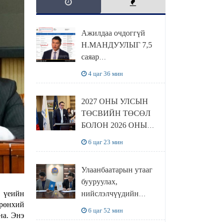
Ажилдаа очдоггүй
Н.МАНДУУЛЫГ 7,5
саяар
УРАМШУУЛЖЭЭ
4 цаг 36 мин
2027 ОНЫ УЛСЫН
ТӨСВИЙН ТӨСӨЛ
БОЛОН 2026 ОНЫ
ТӨСВИЙН
6 цаг 23 мин
ТОДОТГОЛЫН
ТӨСЛИЙН ОЛОН
Улаанбаатарын утааг
НИЙТИЙН
бууруулах,
ХЭЛЭЛЦҮҮЛЭГ
г үеийн
нийслэлчүүдийн
БОЛЛОО
Ерөнхий
эрүүл мэндийг
6 цаг 52 мин
на. Энэ
хамгаалах төслийг