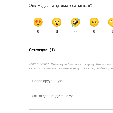
Энэ мэдээ танд ямар санагдав?
0
0
0
0
Сэтгэгдэл: (1)
АНХААРУУЛГА: Уншигчдын бичсэн сэтгэгдэлд https://www.ul
зарим үг, хэллэгийг хязгаарласан тул Та сэтгэгдэл бичихдэ