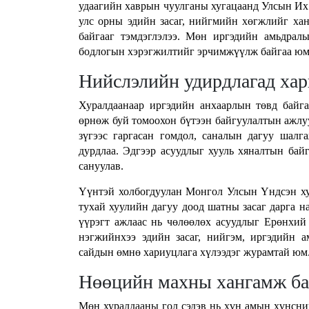
удаагийн хаврын чуулганы хугацаанд Улсын Их 
улс орны эдийн засаг, нийгмийн хөгжлийг ха
байгааг тэмдэглэлээ. Мөн иргэдийн амьдрал
бодлогын хэрэгжилтийг эрчимжүүлж байгаа юм
Нийслэлийн удирдлагад хар
Хуралдаанаар иргэдийн анхаарлын төвд байга
өрнөж буй томоохон бүтээн байгуулалтын ажлу
зүгээс гаргасан гомдол, саналын дагуу шалга
дурдлаа. Эдгээр асуудлыг хууль хяналтын байг
сануулав.
Үүнтэй холбогдуулан Монгол Улсын Үндсэн хуу
тухай хуулийн дагуу доод шатны засаг дарга н
үүрэгт ажлаас нь чөлөөлөх асуудлыг Ерөнхий 
нэгжийнхээ эдийн засаг, нийгэм, иргэдийн 
сайдын өмнө хариуцлага хүлээдэг журамтай юм
Нөөцийн махны хангамж ба
Мөн хуралдааны гол сэдэв нь хүн амын хүнсни