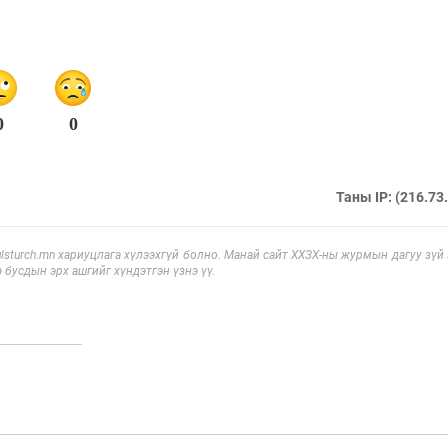
0
0
Таны IP: (216.73
sturch.mn хариуцлага хүлээхгүй болно. Манай сайт ХХЗХ-ны журмын дагуу зүй
э бусдын эрх ашгийг хүндэтгэн үзнэ үү.