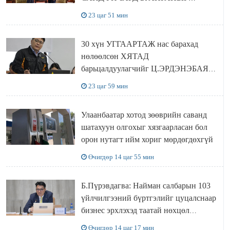
ХҮЛЭЭН АВЧ УУЛЗЛАА
23 цаг 51 мин
30 хүн УГГААРТАЖ нас барахад
нөлөөлсөн ХЯТАД
барьцалдуулагчийг Ц.ЭРДЭНЭБАЯР
захирал дахин худалдаж авахаар
23 цаг 59 мин
болжээ
Улаанбаатар хотод зөөврийн саванд
шатахуун олгохыг хязгаарласан бол
орон нутагт ийм хориг мөрдөгдөхгүй
Өчигдөр 14 цаг 55 мин
Б.Пүрэвдагва: Найман салбарын 103
үйлчилгээний бүртгэлийг цуцалснаар
бизнес эрхлэхэд таатай нөхцөл
бүрдэнэ
Өчигдөр 14 цаг 17 мин