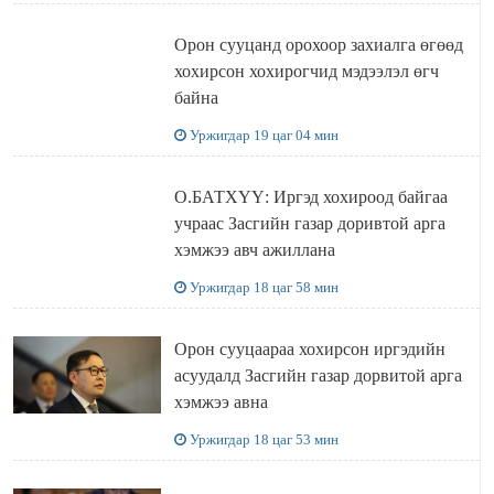
Орон сууцанд орохоор захиалга өгөөд
хохирсон хохирогчид мэдээлэл өгч
байна
Уржигдар 19 цаг 04 мин
О.БАТХҮҮ: Иргэд хохироод байгаа
учраас Засгийн газар доривтой арга
хэмжээ авч ажиллана
Уржигдар 18 цаг 58 мин
Орон сууцаараа хохирсон иргэдийн
асуудалд Засгийн газар дорвитой арга
хэмжээ авна
Уржигдар 18 цаг 53 мин