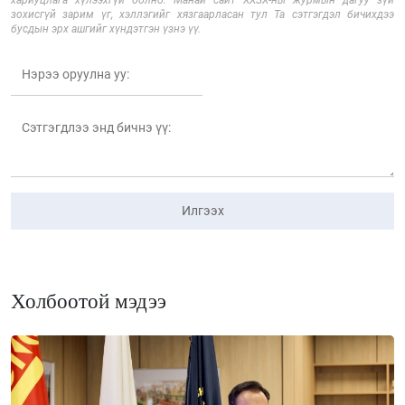
зохисгүй зарим үг, хэллэгийг хязгаарласан тул Та сэтгэгдэл бичихдээ
бусдын эрх ашгийг хүндэтгэн үзнэ үү.
Илгээх
Холбоотой мэдээ