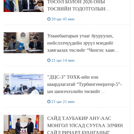
ТӨСӨЛ БОЛОН 2026 ОНЫ
ТӨСВИЙН ТОДОТГОЛЫН
ТӨСЛИЙН ОЛОН НИЙТИЙН
20 цаг 45 мин
ХЭЛЭЛЦҮҮЛЭГ БОЛЛОО
Улаанбаатарын утааг бууруулах,
нийслэлчүүдийн эрүүл мэндийг
хамгаалах төслийг “Чингис хаан
баялгийн сан нэгдэл” ХХК-тай
21 цаг 14 мин
хамтран хэрэгжүүлнэ
"ДЦС-3” ТӨХК-ийн нэн
шаардлагатай “Турбингенератор-5”-
ын шинэчлэлийн төсвийг
шийдвэрлэхээр болов
21 цаг 21 мин
САЙД Т.АУБАКИР АНУ-ААС
МОНГОЛ УЛСАД СУУГАА ЭЛЧИН
САЙД РИЧАРД БУАНГАНЫГ