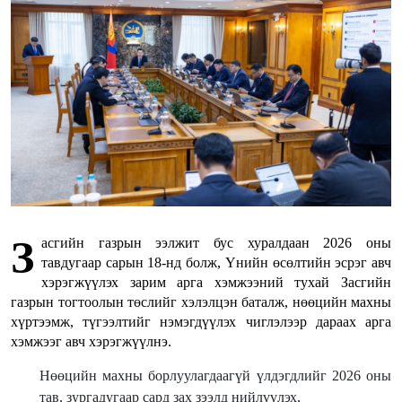
З
асгийн газрын ээлжит бус хуралдаан 2026 оны
тавдугаар сарын 18-нд болж, Үнийн өсөлтийн эсрэг авч
хэрэгжүүлэх зарим арга хэмжээний тухай Засгийн
газрын тогтоолын төслийг хэлэлцэн баталж, нөөцийн махны
хүртээмж, түгээлтийг нэмэгдүүлэх чиглэлээр дараах арга
хэмжээг авч хэрэгжүүлнэ.
Нөөцийн махны борлуулагдаагүй үлдэгдлийг 2026 оны
тав, зургадугаар сард зах зээлд нийлүүлэх,