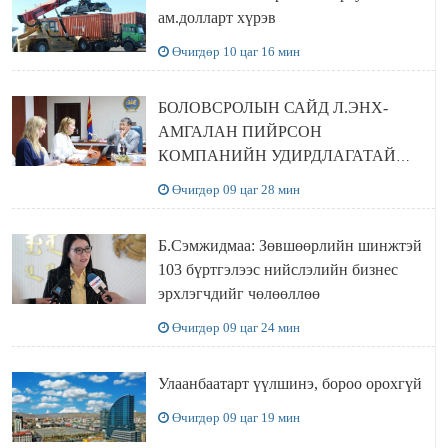
ам.долларт хүрэв
Өчигдөр 10 цаг 16 мин
БОЛОВСРОЛЫН САЙД Л.ЭНХ-
АМГАЛАН ПИЙРСОН
КОМПАНИЙН УДИРДЛАГАТАЙ
УУЛЗЛАА
Өчигдөр 09 цаг 28 мин
Б.Сэмжидмаа: Зөвшөөрлийн шинжтэй
103 бүртгэлээс нийслэлийн бизнес
эрхлэгчдийг чөлөөллөө
Өчигдөр 09 цаг 24 мин
Улаанбаатарт үүлшинэ, бороо орохгүй
Өчигдөр 09 цаг 19 мин