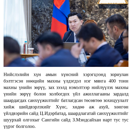
Нийслэлийн хүн амын хүнсний хэрэгцээнд зориулан
бэлтгэсэн нөөцийн махны үлдэгдэл нэг мянга 400 тонн
махны үнийн зөрүү, зах зээлд нэмэлтээр нийлүүлэх махны
үнийн зөрүү болон холбогдох үйл ажиллагааны зардалд
шаардагдах санхүүжилтийг батлагдсан төсөвтөө зохицуулалт
хийж шийдвэрлэхийг Хүнс, хөдөө аж ахуй, хөнгөн
үйлдвэрийн сайд Ц.Идэрбатад, шаардлагатай санхүүжилтийг
шуурхай олгохыг Сангийн сайд З.Мэндсайхан нарт тус тус
үүрэг болголоо.