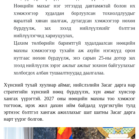
Нөөцийн махыг нэг этгээдэд давтамжтай болон их
хэмжээгээр худалдан борлуулсан тохиолдлуудыг
яаралтай хянан шалгаж, дутагдсан хэмжээгээр нөхөн
бүрдүүлж, зах зээлд нийлүүлэхийг бэлтгэн
нийлүүлэгчид хариуцуулах,
Цахим төлбөрийн баримтгүй худалдаалсан нөөцийн
махны хэмжээгээр тухайн аж ахуйн нэгжүүд орон
нутгаас нөхөн бүрдүүлж, энэ сарын 25-ны дотор зах
зээлд нийлүүлэх зэрэг ажлыг ажлыг зохион байгуулахыг
холбогдох албан тушаалтнуудад даалгалаа.
Хүнсний тухай хуулиар аймаг, нийслэлийн Засаг дарга нар
стратегийн хүнсний нөөц бүрдүүлэх, хүн амыг хүнсээр
хангах үүрэгтэй. 2027 оны нөөцийн махны тоо хэмжээг
тогтоож, ирэх жил дахин ийм байдалд хүргэхгүйн тулд
эртнээс бэлтгэл хангаж ажиллахыг шат шатны Засаг дарга
нарт үүрэг болгов.