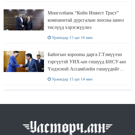
АЖИЛЛАЛАА
Монголбанк “Койн Инвест Траст”
компанитай дурсгалын зоосны шинэ
төслүүд хэрэгжүүлнэ
Уржигдар 15 цаг 16 мин
Байнгын хорооны дарга Г.Тэмүүлэн
тэргүүтэй УИХ-ын гишүүд БНСУ-ын
Үндэсний Ассамблейн гишүүдийг
хүлээн авч уулзав
Уржигдар 15 цаг 14 мин