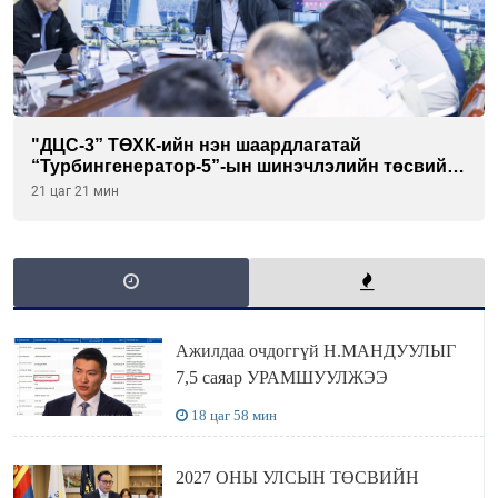
"ДЦС-3” ТӨХК-ийн нэн шаардлагатай
“Турбингенератор-5”-ын шинэчлэлийн төсвийг
шийдвэрлэхээр болов
21 цаг 21 мин
Ажилдаа очдоггүй Н.МАНДУУЛЫГ
7,5 саяар УРАМШУУЛЖЭЭ
18 цаг 58 мин
2027 ОНЫ УЛСЫН ТӨСВИЙН