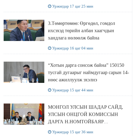
болов
Уржигдар 17 цаг 25 мин
З.Төмөртөмөө: Өргөдөл, гомдол
ихсэхэд төрийн албан хаагчдын
хандлага нөлөөлж байна
Уржигдар 16 цаг 04 мин
“Хотын дарга сонсож байна” 150150
тусгай дугаарыг наймдугаар сарын 14-
нөөс ажиллуулж эхэлнэ
Уржигдар 15 цаг 44 мин
МОНГОЛ УЛСЫН ШАДАР САЙД,
УЛСЫН ОНЦГОЙ КОМИССЫН
ДАРГА Н.НОМТОЙБАЯР
ӨМНӨГОВЬ АЙМАГТ
Уржигдар 15 цаг 36 мин