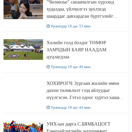
"Чөлөөлье" санаачилгын хүрээнд
худалдаа, үйлчилгээ эрхлэхэд
шаарддаг давхардсан бүртгэлийг
хүчингүй болгох тогтоолын төслийг
Уржигдар 18 цаг 53 мин
баталлаа
Хөлийн голд болдог ТӨМӨР
ЗАМЧДЫН БАЯР НААДАМ
цуцлагдлаа
Уржигдар 18 цаг 49 мин
ХОХИРОГЧ: Зургаан жилийн өмнө
дахин төлөвлөлт гээд айлуудыг
нүүлгэсэн. Гэтэл одоог хүртэл хашаа
байшин ч байхгүй, орон сууц ч
Уржигдар 18 цаг 44 мин
байхгүй хаана амьдрахаа мэдэхгүй явж
байна
УИХ-ын дарга С.БЯМБАЦОГТ
Ерөнхийлөгчийн захирамжит