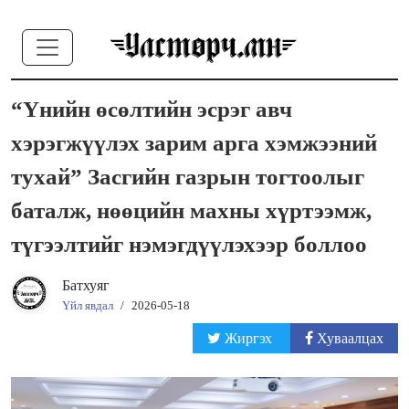
“Үнийн өсөлтийн эсрэг авч
хэрэгжүүлэх зарим арга хэмжээний
тухай” Засгийн газрын тогтоолыг
баталж, нөөцийн махны хүртээмж,
түгээлтийг нэмэгдүүлэхээр боллоо
Батхуяг
Үйл явдал
/
2026-05-18
Жиргэх
Хуваалцах