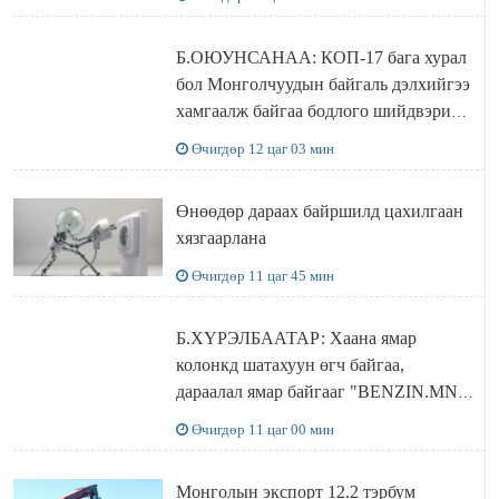
Б.ОЮУНСАНАА: КОП-17 бага хурал
бол Монголчуудын байгаль дэлхийгээ
хамгаалж байгаа бодлого шийдвэрийг
ДЭЛХИЙД СУРТАЛЧИЛАХ гол
Өчигдөр 12 цаг 03 мин
бодлого
Өнөөдөр дараах байршилд цахилгаан
хязгаарлана
Өчигдөр 11 цаг 45 мин
Б.ХҮРЭЛБААТАР: Хаана ямар
колонкд шатахуун өгч байгаа,
дараалал ямар байгааг "BENZIN.MN”
сайтаас харах боломжтой
Өчигдөр 11 цаг 00 мин
Монголын экспорт 12.2 тэрбум