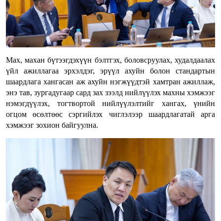
Max, махан бүтээгдэхүүн бэлтгэх, боловсруулах, худалдаалах
үйл ажиллагаа эрхэлдэг, эрүүл ахуйн болон стандартын
шаардлага хангасан аж ахуйн нэгжүүдтэй хамтран ажиллаж,
энэ тав, зургадугаар сард зах зээлд нийлүүлэх махны хэмжээг
нэмэгдүүлэх, тогтвортой нийлүүлэлтийг хангах, үнийн
огцом өсөлтөөс сэргийлэх чиглэлээр шаардлагатай арга
хэмжээг зохион байгуулна.