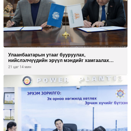
Улаанбаатарын утааг бууруулах,
нийслэлчүүдийн эрүүл мэндийг хамгаалах
төслийг “Чингис хаан баялгийн сан нэгдэл” ХХК-
21 цаг 14 мин
тай хамтран хэрэгжүүлнэ