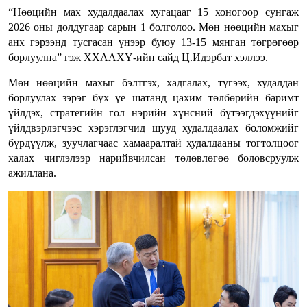
“Нөөцийн мах худалдаалах хугацааг 15 хоногоор сунгаж
2026 оны долдугаар сарын 1 болголоо. Мөн нөөцийн махыг
анх гэрээнд тусгасан үнээр буюу 13-15 мянган төгрөгөөр
борлуулна” гэж ХХААХҮ-ийн сайд Ц.Идэрбат хэллээ.
Мөн нөөцийн махыг бэлтгэх, хадгалах, түгээх, худалдан
борлуулах зэрэг бүх үе шатанд цахим төлбөрийн баримт
үйлдэх, стратегийн гол нэрийн хүнсний бүтээгдэхүүнийг
үйлдвэрлэгчээс хэрэглэгчид шууд худалдаалах боломжийг
бүрдүүлж, зуучлагчаас хамааралтай худалдааны тогтолцоог
халах чиглэлээр нарийвчилсан төлөвлөгөө боловсруулж
ажиллана.