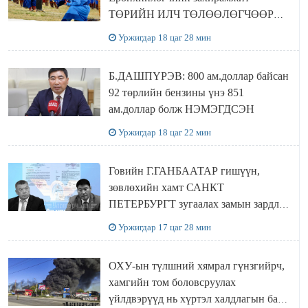
ТӨРИЙН ИЛЧ ТӨЛӨӨЛӨГЧӨӨР
Сутай хайрханы тахилгад оролцжээ
Уржигдар 18 цаг 28 мин
Б.ДАШПҮРЭВ: 800 ам.доллар байсан
92 төрлийн бензины үнэ 851
ам.доллар болж НЭМЭГДСЭН
Уржигдар 18 цаг 22 мин
Говийн Г.ГАНБААТАР гишүүн,
зөвлөхийн хамт САНКТ
ПЕТЕРБУРГТ зугаалах замын зардлаа
“ИНҮТ” ТӨХХК даажээ
Уржигдар 17 цаг 28 мин
ОХУ-ын түлшний хямрал гүнзгийрч,
хамгийн том боловсруулах
үйлдвэрүүд нь хүртэл халдлагын бай