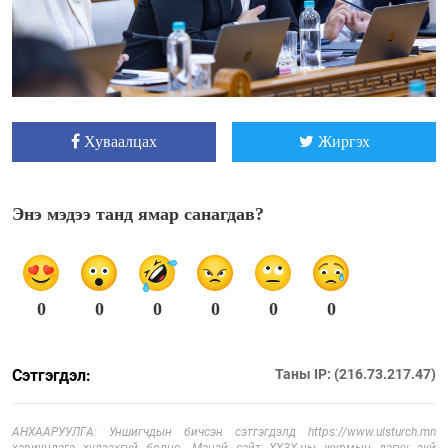
Хуваалцах
Жиргэх
Энэ мэдээ танд ямар санагдав?
0
0
0
0
0
0
Сэтгэгдэл:
Таны IP: (216.73.217.47)
АНХААРУУЛГА: Уншигчдын бичсэн сэтгэгдэлд https://www.ulsturch.mn
хариуцлага хүлээхгүй болно. Манай сайт ХХЗХ-ны журмын дагуу зүй