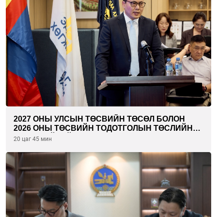
2027 ОНЫ УЛСЫН ТӨСВИЙН ТӨСӨЛ БОЛОН
2026 ОНЫ ТӨСВИЙН ТОДОТГОЛЫН ТӨСЛИЙН
ОЛОН НИЙТИЙН ХЭЛЭЛЦҮҮЛЭГ БОЛЛОО
20 цаг 45 мин