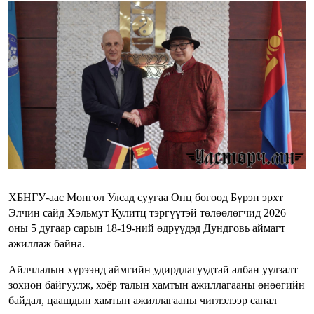
ХБНГУ-аас Монгол Улсад суугаа Онц бөгөөд Бүрэн эрхт
Элчин сайд Хэльмут Кулитц тэргүүтэй төлөөлөгчид 2026
оны 5 дугаар сарын 18-19-ний өдрүүдэд Дундговь аймагт
ажиллаж байна.
Айлчлалын хүрээнд аймгийн удирдлагуудтай албан уулзалт
зохион байгуулж, хоёр талын хамтын ажиллагааны өнөөгийн
байдал, цаашдын хамтын ажиллагааны чиглэлээр санал