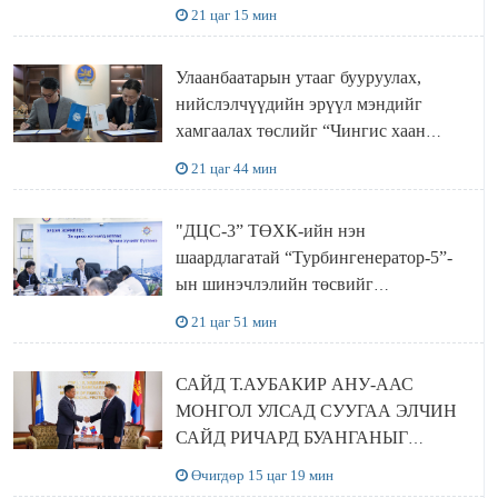
ТӨСЛИЙН ОЛОН НИЙТИЙН
21 цаг 15 мин
ХЭЛЭЛЦҮҮЛЭГ БОЛЛОО
Улаанбаатарын утааг бууруулах,
нийслэлчүүдийн эрүүл мэндийг
хамгаалах төслийг “Чингис хаан
баялгийн сан нэгдэл” ХХК-тай
21 цаг 44 мин
хамтран хэрэгжүүлнэ
"ДЦС-3” ТӨХК-ийн нэн
шаардлагатай “Турбингенератор-5”-
ын шинэчлэлийн төсвийг
шийдвэрлэхээр болов
21 цаг 51 мин
САЙД Т.АУБАКИР АНУ-ААС
МОНГОЛ УЛСАД СУУГАА ЭЛЧИН
САЙД РИЧАРД БУАНГАНЫГ
ХҮЛЭЭН АВЧ УУЛЗЛАА
Өчигдөр 15 цаг 19 мин