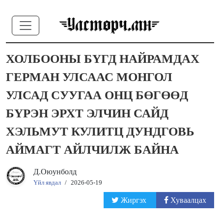
ХОЛБООНЫ БҮГД НАЙРАМДАХ
ГЕРМАН УЛСААС МОНГОЛ
УЛСАД СУУГАА ОНЦ БӨГӨӨД
БҮРЭН ЭРХТ ЭЛЧИН САЙД
ХЭЛЬМУТ КУЛИТЦ ДУНДГОВЬ
АЙМАГТ АЙЛЧИЛЖ БАЙНА
Д.Оюунболд
Үйл явдал
/
2026-05-19
Жиргэх
Хуваалцах