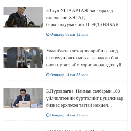
30 хүн УГГААРТАЖ нас барахад
нөлөөлсөн ХЯТАД
барьцалдуулагчийг Ц.ЭРДЭНЭБАЯР
захирал дахин худалдаж авахаар
Өчигдөр 15 цаг 12 мин
болжээ
Улаанбаатар хотод зөөврийн саванд
шатахуун олгохыг хязгаарласан бол
орон нутагт ийм хориг мөрдөгдөхгүй
Өчигдөр 14 цаг 55 мин
Б.Пүрэвдагва: Найман салбарын 103
үйлчилгээний бүртгэлийг цуцалснаар
бизнес эрхлэхэд таатай нөхцөл
бүрдэнэ
Өчигдөр 14 цаг 17 мин