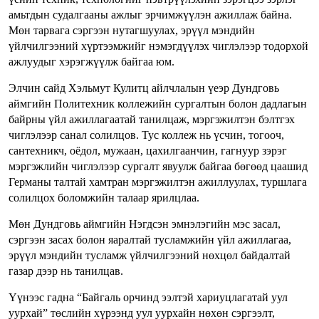
амьтдын судалгааны ажлыг эрчимжүүлэн ажиллаж байна.
Мөн тарвага сэргээн нутагшуулах, эрүүл мэндийн
үйлчилгээний хүртээмжийг нэмэгдүүлэх чиглэлээр тодорхой
ажлуудыг хэрэгжүүлж байгаа юм.
Элчин сайд Хэльмут Кулитц айлчлалын үеэр Дундговь
аймгийн Политехник коллежийн сургалтын болон дадлагын
байрны үйл ажиллагаатай танилцаж, мэргэжилтэн бэлтгэх
чиглэлээр санал солилцов. Тус коллеж нь үсчин, тогооч,
сантехникч, оёдол, мужаан, цахилгаанчин, гагнуур зэрэг
мэргэжлийн чиглэлээр сургалт явуулж байгаа бөгөөд цаашид
Германы талтай хамтран мэргэжилтэн ажиллуулах, туршлага
солилцох боломжийн талаар ярилцлаа.
Мөн Дундговь аймгийн Нэгдсэн эмнэлэгийн мэс засал,
сэргээн засах болон яаралтай тусламжийн үйл ажиллагаа,
эрүүл мэндийн тусламж үйлчилгээний нөхцөл байдалтай
газар дээр нь танилцав.
Үүнээс гадна “Байгаль орчинд ээлтэй хариуцлагатай уул
уурхай” төслийн хүрээнд уул уурхайн нөхөн сэргээлт,