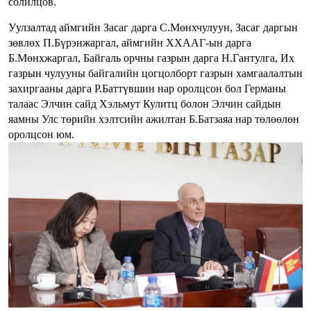
солилцов.
Уулзалтад аймгийн Засаг дарга С.Мөнхчулуун, Засаг даргын
зөвлөх П.Бүрэнжаргал, аймгийн ХХААГ-ын дарга
Б.Мөнхжаргал, Байгаль орчны газрын дарга Н.Гантулга, Их
газрын чулууны байгалийн цогцолборт газрын хамгаалалтын
захиргааны дарга Р.Баттүвшин нар оролцсон бол Германы
талаас Элчин сайд Хэльмут Кулитц болон Элчин сайдын
яамны Улс төрийн хэлтсийн ажилтан Б.Батзаяа нар төлөөлөн
оролцсон юм.