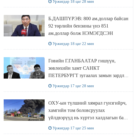
Уржигдар 18 цаг 28 мин
Б.ДАШПҮРЭВ: 800 ам.доллар байсан
92 төрлийн бензины үнэ 851
ам.доллар болж НЭМЭГДСЭН
Уржигдар 18 цаг 22 мин
Говийн Г.ГАНБААТАР гишүүн,
зөвлөхийн хамт САНКТ
ПЕТЕРБУРГТ зугаалах замын зардлаа
“ИНҮТ” ТӨХХК даажээ
Уржигдар 17 цаг 28 мин
ОХУ-ын түлшний хямрал гүнзгийрч,
хамгийн том боловсруулах
үйлдвэрүүд нь хүртэл халдлагын бай
болов
Уржигдар 17 цаг 25 мин