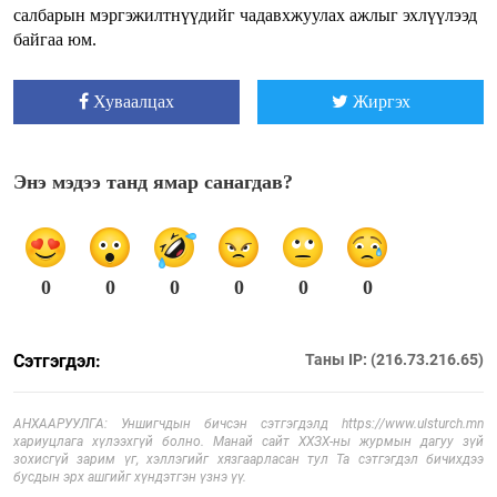
салбарын мэргэжилтнүүдийг чадавхжуулах ажлыг эхлүүлээд
байгаа юм.
Хуваалцах
Жиргэх
Энэ мэдээ танд ямар санагдав?
0
0
0
0
0
0
Сэтгэгдэл:
Таны IP: (216.73.216.65)
АНХААРУУЛГА: Уншигчдын бичсэн сэтгэгдэлд https://www.ulsturch.mn
хариуцлага хүлээхгүй болно. Манай сайт ХХЗХ-ны журмын дагуу зүй
зохисгүй зарим үг, хэллэгийг хязгаарласан тул Та сэтгэгдэл бичихдээ
бусдын эрх ашгийг хүндэтгэн үзнэ үү.