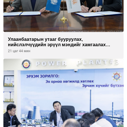
Улаанбаатарын утааг бууруулах,
нийслэлчүүдийн эрүүл мэндийг хамгаалах
төслийг “Чингис хаан баялгийн сан нэгдэл” ХХК-
21 цаг 44 мин
тай хамтран хэрэгжүүлнэ