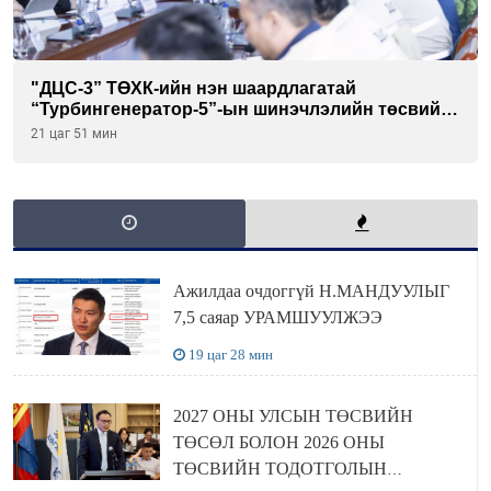
"ДЦС-3” ТӨХК-ийн нэн шаардлагатай
“Турбингенератор-5”-ын шинэчлэлийн төсвийг
шийдвэрлэхээр болов
21 цаг 51 мин
Ажилдаа очдоггүй Н.МАНДУУЛЫГ
7,5 саяар УРАМШУУЛЖЭЭ
19 цаг 28 мин
2027 ОНЫ УЛСЫН ТӨСВИЙН
ТӨСӨЛ БОЛОН 2026 ОНЫ
ТӨСВИЙН ТОДОТГОЛЫН