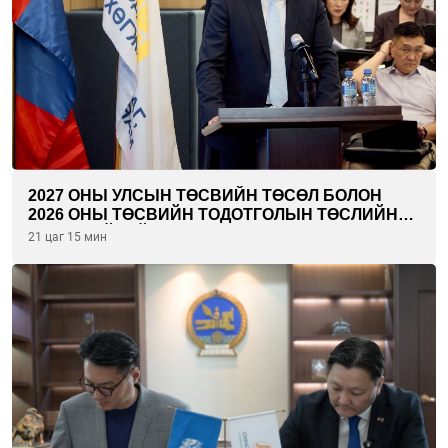
2027 ОНЫ УЛСЫН ТӨСВИЙН ТӨСӨЛ БОЛОН
2026 ОНЫ ТӨСВИЙН ТОДОТГОЛЫН ТӨСЛИЙН
ОЛОН НИЙТИЙН ХЭЛЭЛЦҮҮЛЭГ БОЛЛОО
21 цаг 15 мин