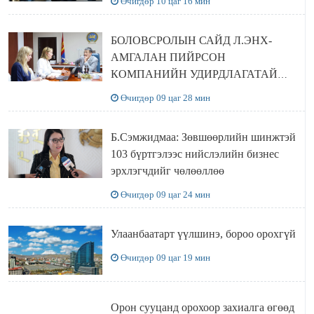
Өчигдөр 10 цаг 16 мин
БОЛОВСРОЛЫН САЙД Л.ЭНХ-
АМГАЛАН ПИЙРСОН
КОМПАНИЙН УДИРДЛАГАТАЙ
УУЛЗЛАА
Өчигдөр 09 цаг 28 мин
Б.Сэмжидмаа: Зөвшөөрлийн шинжтэй
103 бүртгэлээс нийслэлийн бизнес
эрхлэгчдийг чөлөөллөө
Өчигдөр 09 цаг 24 мин
Улаанбаатарт үүлшинэ, бороо орохгүй
Өчигдөр 09 цаг 19 мин
Орон сууцанд орохоор захиалга өгөөд