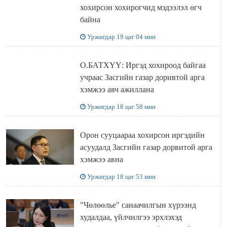
хохирсон хохирогчид мэдээлэл өгч
байна
Уржигдар 19 цаг 04 мин
О.БАТХҮҮ: Иргэд хохироод байгаа
учраас Засгийн газар доривтой арга
хэмжээ авч ажиллана
Уржигдар 18 цаг 58 мин
Орон сууцаараа хохирсон иргэдийн
асуудалд Засгийн газар дорвитой арга
хэмжээ авна
Уржигдар 18 цаг 53 мин
"Чөлөөлье" санаачилгын хүрээнд
худалдаа, үйлчилгээ эрхлэхэд