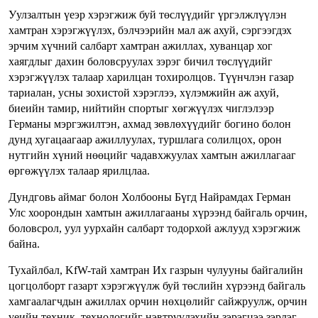
Уулзалтын үеэр хэрэгжиж буй төслүүдийг үргэлжлүүлэн
хамтран хэрэгжүүлэх, бэлчээрийн мал аж ахуй, сэргээгдэх
эрчим хүчний салбарт хамтран ажиллах, хуванцар хог
хаягдлыг дахин боловсруулах зэрэг бичил төслүүдийг
хэрэгжүүлэх талаар харилцан тохиролцов. Түүнчлэн газар
тариалан, усны зохистой хэрэглээ, хүлэмжийн аж ахуй,
биеийн тамир, нийтийн спортыг хөгжүүлэх чиглэлээр
Германы мэргэжилтэн, ахмад зөвлөхүүдийг богино болон
дунд хугацаагаар ажиллуулах, туршлага солилцох, орон
нутгийн хүний нөөцийг чадавхжуулах хамтын ажиллагааг
өргөжүүлэх талаар ярилцлаа.
Дундговь аймаг болон Холбооны Бүгд Найрамдах Герман
Улс хоорондын хамтын ажиллагааны хүрээнд байгаль орчин,
боловсрол, уул уурхайн салбарт тодорхой ажлууд хэрэгжиж
байна.
Тухайлбал, KfW-тай хамтран Их газрын чулууны байгалийн
цогцолборт газарт хэрэгжүүлж буй төслийн хүрээнд байгаль
хамгаалагчдын ажиллах орчин нөхцөлийг сайжруулж, орчин
үеийн техник, технологийг нэвтрүүлэхийн зэрэгцээ зэрлэг