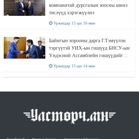
компанитай дурсгалын зоосны шинэ
төслүүд хэрэгжүүлнэ
Уржигдар 15 цаг 16 мин
Байнгын хорооны дарга Г.Тэмүүлэн
тэргүүтэй УИХ-ын гишүүд БНСУ-ын
Үндэсний Ассамблейн гишүүдийг
хүлээн авч уулзав
Уржигдар 15 цаг 14 мин