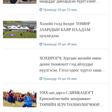
шаарддаг давхардсан бүртгэлийг
хүчингүй болгох тогтоолын төслийг
Уржигдар 18 цаг 53 мин
баталлаа
Хөлийн голд болдог ТӨМӨР
ЗАМЧДЫН БАЯР НААДАМ
цуцлагдлаа
Уржигдар 18 цаг 49 мин
ХОХИРОГЧ: Зургаан жилийн өмнө
дахин төлөвлөлт гээд айлуудыг
нүүлгэсэн. Гэтэл одоог хүртэл хашаа
байшин ч байхгүй, орон сууц ч
Уржигдар 18 цаг 44 мин
байхгүй хаана амьдрахаа мэдэхгүй явж
байна
УИХ-ын дарга С.БЯМБАЦОГТ
Ерөнхийлөгчийн захирамжит
ТӨРИЙН ИЛЧ ТӨЛӨӨЛӨГЧӨӨР
Сутай хайрханы тахилгад оролцжээ