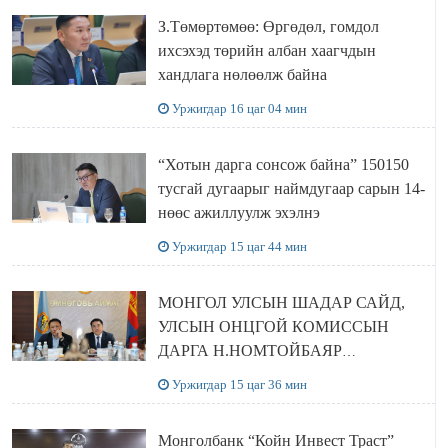
З.Төмөртөмөө: Өргөдөл, гомдол
ихсэхэд төрийн албан хаагчдын
хандлага нөлөөлж байна
Уржигдар 16 цаг 04 мин
“Хотын дарга сонсож байна” 150150
тусгай дугаарыг наймдугаар сарын 14-
нөөс ажиллуулж эхэлнэ
Уржигдар 15 цаг 44 мин
МОНГОЛ УЛСЫН ШАДАР САЙД,
УЛСЫН ОНЦГОЙ КОМИССЫН
ДАРГА Н.НОМТОЙБАЯР
ӨМНӨГОВЬ АЙМАГТ
Уржигдар 15 цаг 36 мин
АЖИЛЛАЛАА
Монголбанк “Койн Инвест Траст”