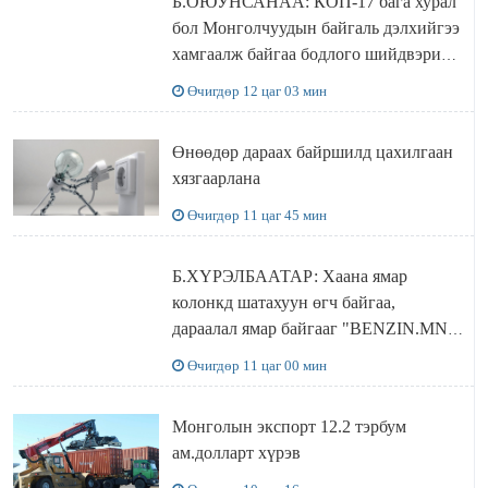
Б.ОЮУНСАНАА: КОП-17 бага хурал
бол Монголчуудын байгаль дэлхийгээ
хамгаалж байгаа бодлого шийдвэрийг
ДЭЛХИЙД СУРТАЛЧИЛАХ гол
Өчигдөр 12 цаг 03 мин
бодлого
Өнөөдөр дараах байршилд цахилгаан
хязгаарлана
Өчигдөр 11 цаг 45 мин
Б.ХҮРЭЛБААТАР: Хаана ямар
колонкд шатахуун өгч байгаа,
дараалал ямар байгааг "BENZIN.MN”
сайтаас харах боломжтой
Өчигдөр 11 цаг 00 мин
Монголын экспорт 12.2 тэрбум
ам.долларт хүрэв