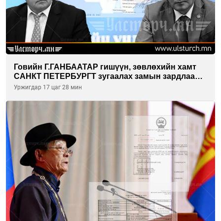
Говийн Г.ГАНБААТАР гишүүн, зөвлөхийн хамт
САНКТ ПЕТЕРБУРГТ зугаалах замын зардлаа
“ИНҮТ” ТӨХХК даажээ
Уржигдар 17 цаг 28 мин