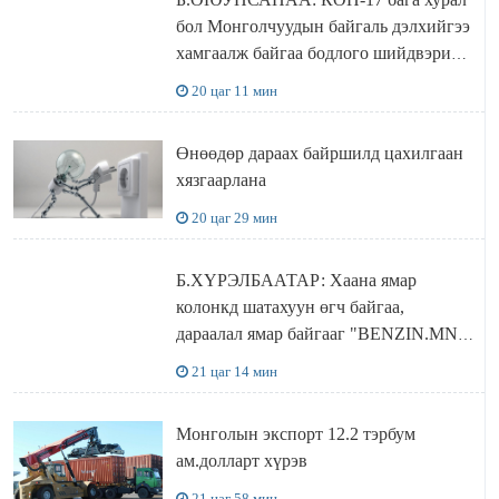
бол Монголчуудын байгаль дэлхийгээ
хамгаалж байгаа бодлого шийдвэрийг
ДЭЛХИЙД СУРТАЛЧИЛАХ гол
20 цаг 11 мин
бодлого
Өнөөдөр дараах байршилд цахилгаан
хязгаарлана
20 цаг 29 мин
Б.ХҮРЭЛБААТАР: Хаана ямар
колонкд шатахуун өгч байгаа,
дараалал ямар байгааг "BENZIN.MN”
сайтаас харах боломжтой
21 цаг 14 мин
Монголын экспорт 12.2 тэрбум
ам.долларт хүрэв
21 цаг 58 мин