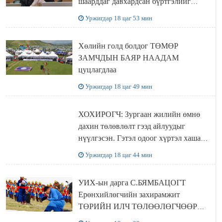
шаарддаг давхардсан бүртгэлийг
хүчингүй болгох тогтоолын төслийг
Уржигдар 18 цаг 53 мин
баталлаа
Хөлийн голд болдог ТӨМӨР
ЗАМЧДЫН БАЯР НААДАМ
цуцлагдлаа
Уржигдар 18 цаг 49 мин
ХОХИРОГЧ: Зургаан жилийн өмнө
дахин төлөвлөлт гээд айлуудыг
нүүлгэсэн. Гэтэл одоог хүртэл хашаа
байшин ч байхгүй, орон сууц ч
Уржигдар 18 цаг 44 мин
байхгүй хаана амьдрахаа мэдэхгүй явж
байна
УИХ-ын дарга С.БЯМБАЦОГТ
Ерөнхийлөгчийн захирамжит
ТӨРИЙН ИЛЧ ТӨЛӨӨЛӨГЧӨӨР
Сутай хайрханы тахилгад оролцжээ