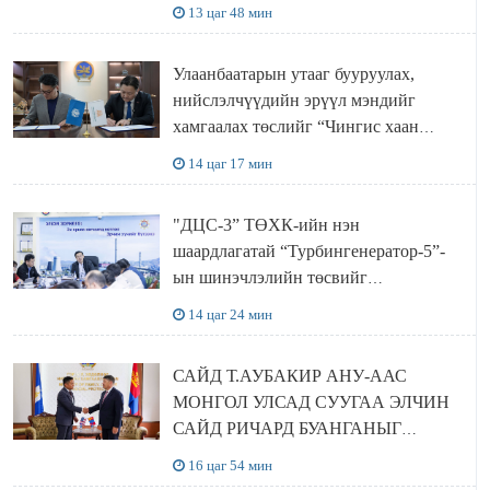
ТӨСЛИЙН ОЛОН НИЙТИЙН
13 цаг 48 мин
ХЭЛЭЛЦҮҮЛЭГ БОЛЛОО
Улаанбаатарын утааг бууруулах,
нийслэлчүүдийн эрүүл мэндийг
хамгаалах төслийг “Чингис хаан
баялгийн сан нэгдэл” ХХК-тай
14 цаг 17 мин
хамтран хэрэгжүүлнэ
"ДЦС-3” ТӨХК-ийн нэн
шаардлагатай “Турбингенератор-5”-
ын шинэчлэлийн төсвийг
шийдвэрлэхээр болов
14 цаг 24 мин
САЙД Т.АУБАКИР АНУ-ААС
МОНГОЛ УЛСАД СУУГАА ЭЛЧИН
САЙД РИЧАРД БУАНГАНЫГ
ХҮЛЭЭН АВЧ УУЛЗЛАА
16 цаг 54 мин