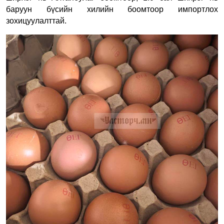
баруун бүсийн хилийн боомтоор импортлох
зохицуулалттай.