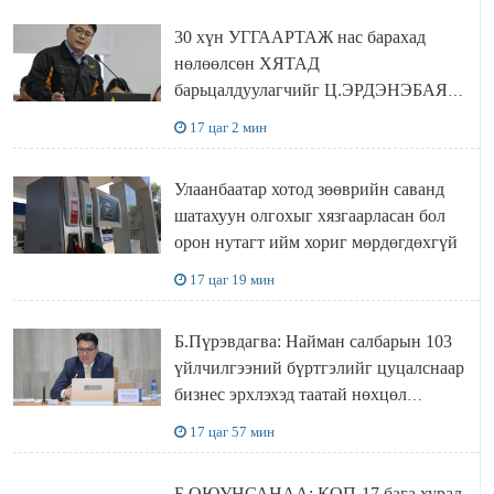
30 хүн УГГААРТАЖ нас барахад
нөлөөлсөн ХЯТАД
барьцалдуулагчийг Ц.ЭРДЭНЭБАЯР
захирал дахин худалдаж авахаар
17 цаг 2 мин
болжээ
Улаанбаатар хотод зөөврийн саванд
шатахуун олгохыг хязгаарласан бол
орон нутагт ийм хориг мөрдөгдөхгүй
17 цаг 19 мин
Б.Пүрэвдагва: Найман салбарын 103
үйлчилгээний бүртгэлийг цуцалснаар
бизнес эрхлэхэд таатай нөхцөл
бүрдэнэ
17 цаг 57 мин
Б.ОЮУНСАНАА: КОП-17 бага хурал