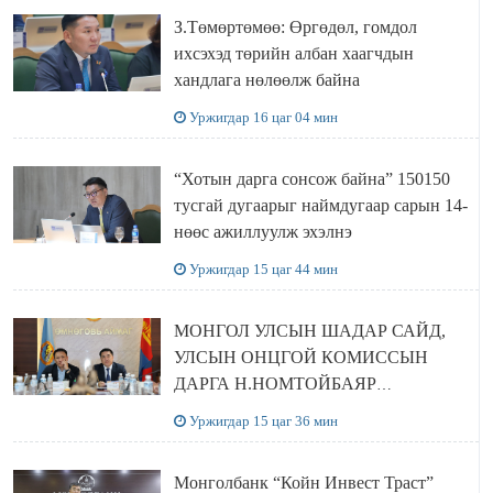
З.Төмөртөмөө: Өргөдөл, гомдол
ихсэхэд төрийн албан хаагчдын
хандлага нөлөөлж байна
Уржигдар 16 цаг 04 мин
“Хотын дарга сонсож байна” 150150
тусгай дугаарыг наймдугаар сарын 14-
нөөс ажиллуулж эхэлнэ
Уржигдар 15 цаг 44 мин
МОНГОЛ УЛСЫН ШАДАР САЙД,
УЛСЫН ОНЦГОЙ КОМИССЫН
ДАРГА Н.НОМТОЙБАЯР
ӨМНӨГОВЬ АЙМАГТ
Уржигдар 15 цаг 36 мин
АЖИЛЛАЛАА
Монголбанк “Койн Инвест Траст”