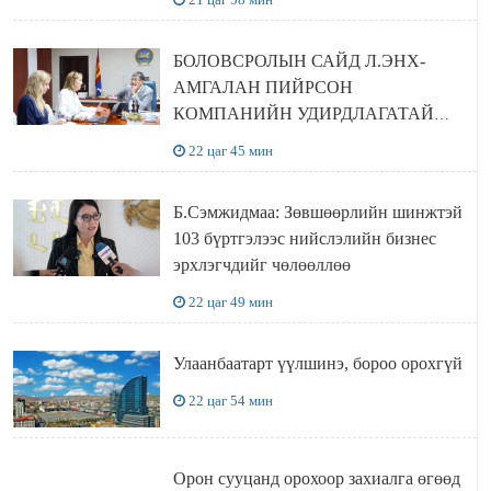
БОЛОВСРОЛЫН САЙД Л.ЭНХ-
АМГАЛАН ПИЙРСОН
КОМПАНИЙН УДИРДЛАГАТАЙ
УУЛЗЛАА
22 цаг 45 мин
Б.Сэмжидмаа: Зөвшөөрлийн шинжтэй
103 бүртгэлээс нийслэлийн бизнес
эрхлэгчдийг чөлөөллөө
22 цаг 49 мин
Улаанбаатарт үүлшинэ, бороо орохгүй
22 цаг 54 мин
Орон сууцанд орохоор захиалга өгөөд