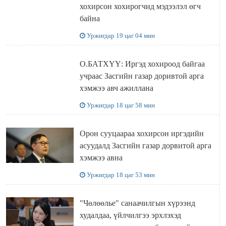
хохирсон хохирогчид мэдээлэл өгч
байна
Уржигдар 19 цаг 04 мин
О.БАТХҮҮ: Иргэд хохироод байгаа
учраас Засгийн газар доривтой арга
хэмжээ авч ажиллана
Уржигдар 18 цаг 58 мин
Орон сууцаараа хохирсон иргэдийн
асуудалд Засгийн газар дорвитой арга
хэмжээ авна
Уржигдар 18 цаг 53 мин
"Чөлөөлье" санаачилгын хүрээнд
худалдаа, үйлчилгээ эрхлэхэд