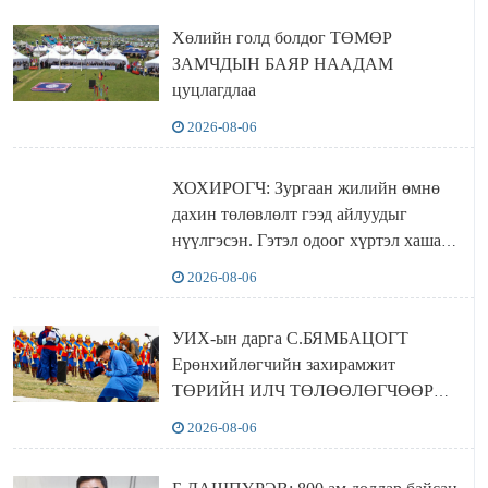
Хөлийн голд болдог ТӨМӨР
ЗАМЧДЫН БАЯР НААДАМ
цуцлагдлаа
2026-08-06
ХОХИРОГЧ: Зургаан жилийн өмнө
дахин төлөвлөлт гээд айлуудыг
нүүлгэсэн. Гэтэл одоог хүртэл хашаа
байшин ч байхгүй, орон сууц ч
2026-08-06
байхгүй хаана амьдрахаа мэдэхгүй явж
байна
УИХ-ын дарга С.БЯМБАЦОГТ
Ерөнхийлөгчийн захирамжит
ТӨРИЙН ИЛЧ ТӨЛӨӨЛӨГЧӨӨР
Сутай хайрханы тахилгад оролцжээ
2026-08-06