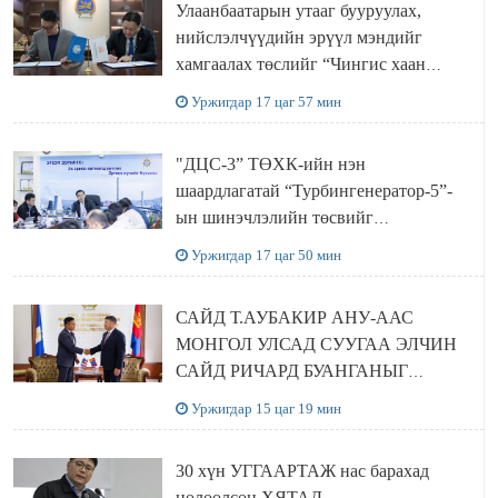
Улаанбаатарын утааг бууруулах,
нийслэлчүүдийн эрүүл мэндийг
хамгаалах төслийг “Чингис хаан
баялгийн сан нэгдэл” ХХК-тай
Уржигдар 17 цаг 57 мин
хамтран хэрэгжүүлнэ
"ДЦС-3” ТӨХК-ийн нэн
шаардлагатай “Турбингенератор-5”-
ын шинэчлэлийн төсвийг
шийдвэрлэхээр болов
Уржигдар 17 цаг 50 мин
САЙД Т.АУБАКИР АНУ-ААС
МОНГОЛ УЛСАД СУУГАА ЭЛЧИН
САЙД РИЧАРД БУАНГАНЫГ
ХҮЛЭЭН АВЧ УУЛЗЛАА
Уржигдар 15 цаг 19 мин
30 хүн УГГААРТАЖ нас барахад
нөлөөлсөн ХЯТАД