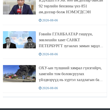
Б.ДАШПҮРЭВ: 800 ам.доллар байсан
92 төрлийн бензины үнэ 851
ам.доллар болж НЭМЭГДСЭН
2026-08-06
Говийн Г.ГАНБААТАР гишүүн,
зөвлөхийн хамт САНКТ
ПЕТЕРБУРГТ зугаалах замын зардлаа
“ИНҮТ” ТӨХХК даажээ
2026-08-06
ОХУ-ын түлшний хямрал гүнзгийрч,
хамгийн том боловсруулах
үйлдвэрүүд нь хүртэл халдлагын бай
болов
2026-08-06