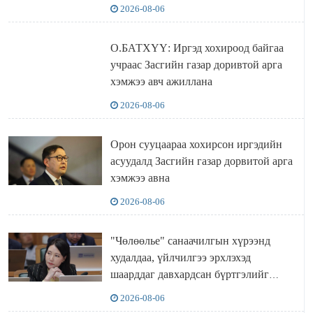
2026-08-06
О.БАТХҮҮ: Иргэд хохироод байгаа
учраас Засгийн газар доривтой арга
хэмжээ авч ажиллана
2026-08-06
Орон сууцаараа хохирсон иргэдийн
асуудалд Засгийн газар дорвитой арга
хэмжээ авна
2026-08-06
"Чөлөөлье" санаачилгын хүрээнд
худалдаа, үйлчилгээ эрхлэхэд
шаарддаг давхардсан бүртгэлийг
хүчингүй болгох тогтоолын төслийг
2026-08-06
баталлаа