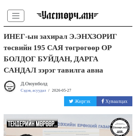
ИНЕГ-ын захирал Э.ЭНХЗОРИГ
төсвийн 195 САЯ төгрөгөөр ОР
БОЛДОГ БУЙДАН, ДАРГА
САНДАЛ зэрэг тавилга авна
Д.Оюунболд
Сэдэв, асуудал
/
2026-05-27
Жиргэх
Хуваалцах