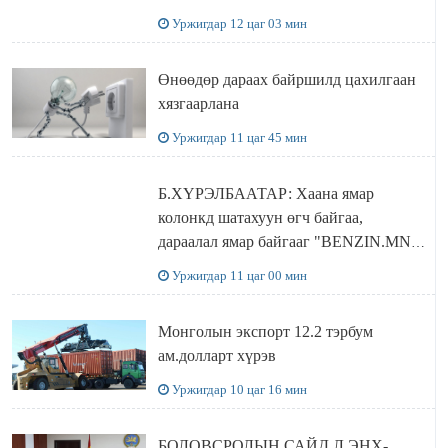
ДЭЛХИЙД СУРТАЛЧИЛАХ гол
Уржигдар 12 цаг 03 мин
бодлого
Өнөөдөр дараах байршилд цахилгаан
хязгаарлана
Уржигдар 11 цаг 45 мин
Б.ХҮРЭЛБААТАР: Хаана ямар
колонкд шатахуун өгч байгаа,
дараалал ямар байгааг "BENZIN.MN”
сайтаас харах боломжтой
Уржигдар 11 цаг 00 мин
Монголын экспорт 12.2 тэрбум
ам.долларт хүрэв
Уржигдар 10 цаг 16 мин
БОЛОВСРОЛЫН САЙД Л.ЭНХ-