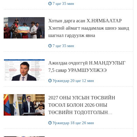
7 цаг 35 мин
Хотын дарга асан Х.НЯМБААТАР
Хэнтий аймагт наадамлаж шинэ заанд
шагнал гардуулж явна
7 цаг 35 мин
Ажилдаа очдоггүй Н.МАНДУУЛЫГ
7,5 саяар УРАМШУУЛЖЭЭ
Уржигдар 20 цаг 12 мин
2027 ОНЫ УЛСЫН ТӨСВИЙН
ТӨСӨЛ БОЛОН 2026 ОНЫ
ТӨСВИЙН ТОДОТГОЛЫН
ТӨСЛИЙН ОЛОН НИЙТИЙН
Уржигдар 18 цаг 26 мин
ХЭЛЭЛЦҮҮЛЭГ БОЛЛОО