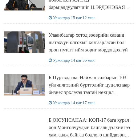
барьцалдуулагчийг Ц.ЭРДЭНЭБАЯР
захирал дахин худалдаж авахаар
Уржигдар 15 цаг 12 мин
болжээ
Улаанбаатар хотод зөөврийн саванд
шатахуун олгохыг хязгаарласан бол
орон нутагт ийм хориг мөрдөгдөхгүй
Уржигдар 14 цаг 55 мин
Б.Пүрэвдагва: Найман салбарын 103
үйлчилгээний бүртгэлийг цуцалснаар
бизнес эрхлэхэд таатай нөхцөл
бүрдэнэ
Уржигдар 14 цаг 17 мин
Б.ОЮУНСАНАА: КОП-17 бага хурал
бол Монголчуудын байгаль дэлхийгээ
хамгаалж байгаа бодлого шийдвэрийг