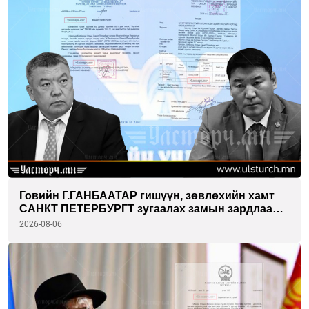
Говийн Г.ГАНБААТАР гишүүн, зөвлөхийн хамт
САНКТ ПЕТЕРБУРГТ зугаалах замын зардлаа
“ИНҮТ” ТӨХХК даажээ
2026-08-06