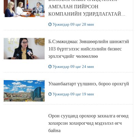
АМГАЛАН ПИЙРСОН
КОМПАНИЙН УДИРДЛАГАТАЙ
УУЛЗЛАА
Уржигдар 09 цаг 28 мин
Б.Сэмжидмаа: Зөвшөөрлийн шинжтэй
103 бүртгэлээс нийслэлийн бизнес
эрхлэгчдийг чөлөөллөө
Уржигдар 09 цаг 24 мин
Улаанбаатарт үүлшинэ, бороо орохгүй
Уржигдар 09 цаг 19 мин
Орон сууцанд орохоор захиалга өгөөд
хохирсон хохирогчид мэдээлэл өгч
байна