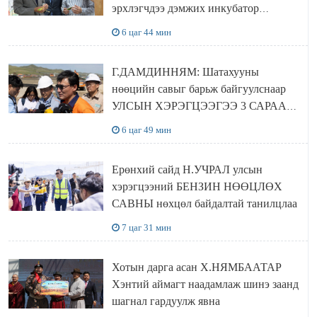
эрхлэгчдээ дэмжих инкубатор
төвүүдийг хотын захын хорооллуудад
6 цаг 44 мин
байгуулна
Г.ДАМДИННЯМ: Шатахууны
нөөцийн савыг барьж байгуулснаар
УЛСЫН ХЭРЭГЦЭЭГЭЭ 3 САРААР
НӨӨЦЛӨДӨГ болно
6 цаг 49 мин
Ерөнхий сайд Н.УЧРАЛ улсын
хэрэгцээний БЕНЗИН НӨӨЦЛӨХ
САВНЫ нөхцөл байдалтай танилцлаа
7 цаг 31 мин
Хотын дарга асан Х.НЯМБААТАР
Хэнтий аймагт наадамлаж шинэ заанд
шагнал гардуулж явна