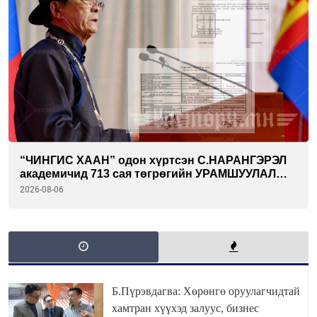
“ЧИНГИС ХААН” одон хүртсэн С.НАРАНГЭРЭЛ
академичид 713 сая төгрөгийн УРАМШУУЛАЛ
олгожээ
2026-08-06
Б.Пүрэвдагва: Хөрөнгө оруулагчидтай
хамтран хүүхэд залуус, бизнес