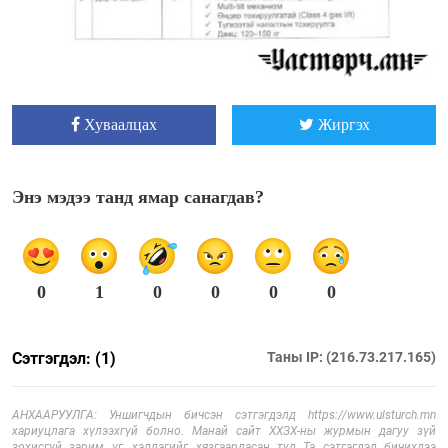
Хуваалцах
Жиргэх
Энэ мэдээ танд ямар санагдав?
0
1
0
0
0
0
Сэтгэгдэл: (1)
Таны IP: (216.73.217.165)
АНХААРУУЛГА: Уншигчдын бичсэн сэтгэгдэлд https://www.ulsturch.mn
хариуцлага хүлээхгүй болно. Манай сайт ХХЗХ-ны журмын дагуу зүй
зохисгүй зарим үг, хэллэгийг хязгаарласан тул Та сэтгэгдэл бичихдээ