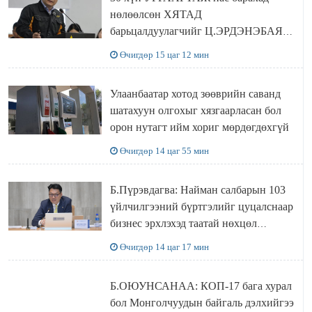
нөлөөлсөн ХЯТАД
барьцалдуулагчийг Ц.ЭРДЭНЭБАЯР
захирал дахин худалдаж авахаар
Өчигдөр 15 цаг 12 мин
болжээ
Улаанбаатар хотод зөөврийн саванд
шатахуун олгохыг хязгаарласан бол
орон нутагт ийм хориг мөрдөгдөхгүй
Өчигдөр 14 цаг 55 мин
Б.Пүрэвдагва: Найман салбарын 103
үйлчилгээний бүртгэлийг цуцалснаар
бизнес эрхлэхэд таатай нөхцөл
бүрдэнэ
Өчигдөр 14 цаг 17 мин
Б.ОЮУНСАНАА: КОП-17 бага хурал
бол Монголчуудын байгаль дэлхийгээ