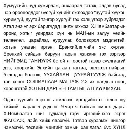
Хүмүүсийн нүд хужирлаж, анхаарал татаж, элдэв бусад
нэр орооцолддог бүсгүй хүнийг ёжлохдоо “цуутай хүүхэн
хуримгүй, дуутай тэнгэр хургүй” гэх хэлц үгээр зүйрлэдэг.
Атал энэ үг эрх баригчдад шилжчихжээ. Х.Нямбаатарын
оронд хотыг удирдах хүн нь МАН-ын залуу үеийн
төлөөлөл, царайлаг, нуруулаг, боловсрол мэдлэгтэй,
хотын унаган иргэн. Ерөнхийлөгчийн экс хүргэн,
Ерөнхий сайдын баруун гарын жанжин гэх зэргээр
НИЙГЭМД ТАНИУЛЖ ёстой л тоостой газар суулгаагүй
дээ, хөөрхийг. Энхийн цагаан тагтаа, эвлэрэл найрын
бэлгэдэл болгож, УУХАЙЛАН ЦУУРАЙТУУЛЖ байгаад
тав хоног СОШИАЛААР МАГТАЖ 2.3 их наядын нөөц
хөрөнгөтэй ХОТЫН ДАРГЫН ТАМГЫГ АТГУУЛЧИХАВ.
Одоо түүнийг хэрхэн ажиллаж, иргэдийнхээ төлөө юу
хийхийг харах л үлдсэн. Ямар ч байсан өмнөх дарга
Х.Нямбаатар шиг гудманд гарч иргэдийнхээ эсрэг
ЖАГСАЖ, лайв хийж явахгүй. Татвар хураамж шинээр
нэмэхгүй, төсвийн мөнгийг замын хашлагад бус ХҮНД