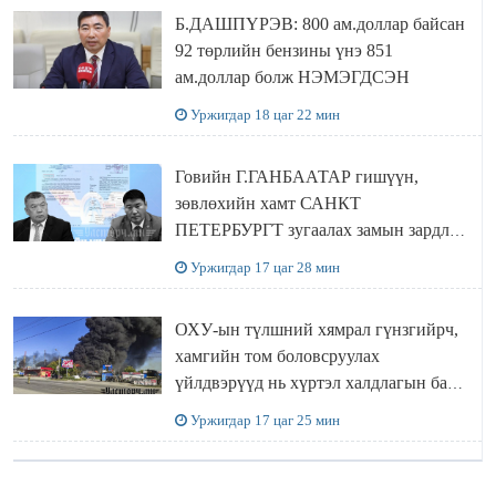
Б.ДАШПҮРЭВ: 800 ам.доллар байсан
92 төрлийн бензины үнэ 851
ам.доллар болж НЭМЭГДСЭН
Уржигдар 18 цаг 22 мин
Говийн Г.ГАНБААТАР гишүүн,
зөвлөхийн хамт САНКТ
ПЕТЕРБУРГТ зугаалах замын зардлаа
“ИНҮТ” ТӨХХК даажээ
Уржигдар 17 цаг 28 мин
ОХУ-ын түлшний хямрал гүнзгийрч,
хамгийн том боловсруулах
үйлдвэрүүд нь хүртэл халдлагын бай
болов
Уржигдар 17 цаг 25 мин