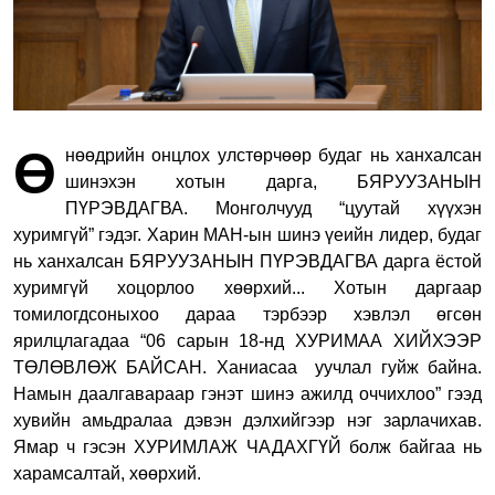
Ө
нөөдрийн онцлох улстөрчөөр будаг нь ханхалсан
шинэхэн хотын дарга, БЯРУУЗАНЫН
ПҮРЭВДАГВА.
Монголчууд “цуутай хүүхэн
хуримгүй” гэдэг. Харин МАН-ын шинэ үеийн лидер, будаг
нь ханхалсан БЯРУУЗАНЫН ПҮРЭВДАГВА дарга ёстой
хуримгүй хоцорлоо хөөрхий... Хотын даргаар
томилогдсоныхоо дараа тэрбээр хэвлэл өгсөн
ярилцлагадаа “06 сарын 18-нд ХУРИМАА ХИЙХЭЭР
ТӨЛӨВЛӨЖ БАЙСАН. Ханиасаа уучлал гуйж байна.
Намын даалгавараар гэнэт шинэ ажилд оччихлоо” гээд
хувийн амьдралаа дэвэн дэлхийгээр нэг зарлачихав.
Ямар ч гэсэн ХУРИМЛАЖ ЧАДАХГҮЙ болж байгаа нь
харамсалтай, хөөрхий.