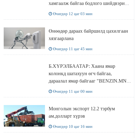
хамгаалж байгаа бодлого шийдвэрийг
ДЭЛХИЙД СУРТАЛЧИЛАХ гол
Өчигдөр 12 цаг 03 мин
бодлого
Өнөөдөр дараах байршилд цахилгаан
хязгаарлана
Өчигдөр 11 цаг 45 мин
Б.ХҮРЭЛБААТАР: Хаана ямар
колонкд шатахуун өгч байгаа,
дараалал ямар байгааг "BENZIN.MN”
сайтаас харах боломжтой
Өчигдөр 11 цаг 00 мин
Монголын экспорт 12.2 тэрбум
ам.долларт хүрэв
Өчигдөр 10 цаг 16 мин