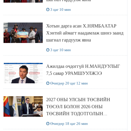
3 цаг 10 мин
Хотын дарга асан Х.НЯМБААТАР
Хэнтий аймагт наадамлаж шинэ заанд
шагнал гардуулж явна
3 цаг 10 мин
Ажилдаа очдоггүй Н.МАНДУУЛЫГ
7,5 саяар УРАМШУУЛЖЭЭ
Өчигдөр 20 цаг 12 мин
2027 ОНЫ УЛСЫН ТӨСВИЙН
ТӨСӨЛ БОЛОН 2026 ОНЫ
ТӨСВИЙН ТОДОТГОЛЫН
ТӨСЛИЙН ОЛОН НИЙТИЙН
Өчигдөр 18 цаг 26 мин
ХЭЛЭЛЦҮҮЛЭГ БОЛЛОО