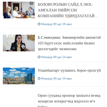
БОЛОВСРОЛЫН САЙД Л.ЭНХ-
АМГАЛАН ПИЙРСОН
КОМПАНИЙН УДИРДЛАГАТАЙ
УУЛЗЛАА
Өчигдөр 09 цаг 28 мин
Б.Сэмжидмаа: Зөвшөөрлийн шинжтэй
103 бүртгэлээс нийслэлийн бизнес
эрхлэгчдийг чөлөөллөө
Өчигдөр 09 цаг 24 мин
Улаанбаатарт үүлшинэ, бороо орохгүй
Өчигдөр 09 цаг 19 мин
Орон сууцанд орохоор захиалга өгөөд
хохирсон хохирогчид мэдээлэл өгч
байна