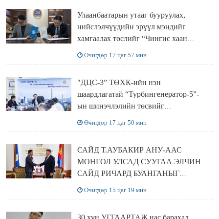
Улаанбаатарын утааг бууруулах,
нийслэлчүүдийн эрүүл мэндийг
хамгаалах төслийг “Чингис хаан
баялгийн сан нэгдэл” ХХК-тай
Өчигдөр 17 цаг 57 мин
хамтран хэрэгжүүлнэ
"ДЦС-3” ТӨХК-ийн нэн
шаардлагатай “Турбингенератор-5”-
ын шинэчлэлийн төсвийг
шийдвэрлэхээр болов
Өчигдөр 17 цаг 50 мин
САЙД Т.АУБАКИР АНУ-ААС
МОНГОЛ УЛСАД СУУГАА ЭЛЧИН
САЙД РИЧАРД БУАНГАНЫГ
ХҮЛЭЭН АВЧ УУЛЗЛАА
Өчигдөр 15 цаг 19 мин
30 хүн УГГААРТАЖ нас барахад