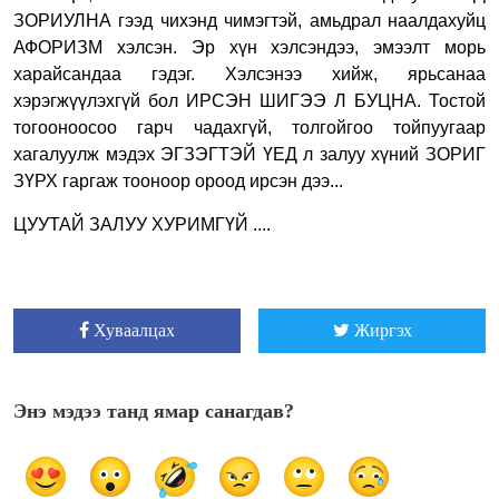
ЗОРИУЛНА гээд чихэнд чимэгтэй, амьдрал наалдахуйц
АФОРИЗМ хэлсэн. Эр хүн хэлсэндээ, эмээлт морь
харайсандаа гэдэг. Хэлсэнээ хийж, ярьсанаа
хэрэгжүүлэхгүй бол ИРСЭН ШИГЭЭ Л БУЦНА. Тостой
тогооноосоо гарч чадахгүй, толгойгоо тойпуугаар
хагалуулж мэдэх ЭГЗЭГТЭЙ ҮЕД л залуу хүний ЗОРИГ
ЗҮРХ гаргаж тооноор ороод ирсэн дээ...
ЦУУТАЙ ЗАЛУУ ХУРИМГҮЙ ....
Хуваалцах
Жиргэх
Энэ мэдээ танд ямар санагдав?