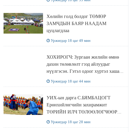
баталлаа
Хөлийн голд болдог ТӨМӨР
ЗАМЧДЫН БАЯР НААДАМ
цуцлагдлаа
Уржигдар 18 цаг 49 мин
ХОХИРОГЧ: Зургаан жилийн өмнө
дахин төлөвлөлт гээд айлуудыг
нүүлгэсэн. Гэтэл одоог хүртэл хашаа
байшин ч байхгүй, орон сууц ч
Уржигдар 18 цаг 44 мин
байхгүй хаана амьдрахаа мэдэхгүй явж
байна
УИХ-ын дарга С.БЯМБАЦОГТ
Ерөнхийлөгчийн захирамжит
ТӨРИЙН ИЛЧ ТӨЛӨӨЛӨГЧӨӨР
Сутай хайрханы тахилгад оролцжээ
Уржигдар 18 цаг 28 мин