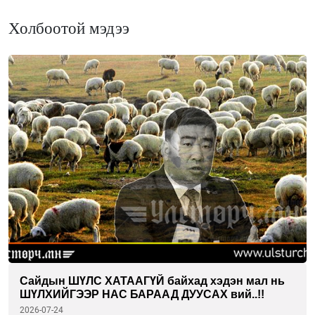
Холбоотой мэдээ
Сайдын ШҮЛС ХАТААГҮЙ байхад хэдэн мал нь
ШҮЛХИЙГЭЭР НАС БАРААД ДУУСАХ вий..!!
2026-07-24