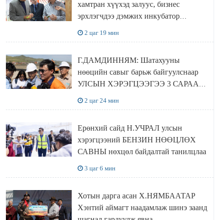
хамтран хүүхэд залуус, бизнес
эрхлэгчдээ дэмжих инкубатор
төвүүдийг хотын захын хорооллуудад
2 цаг 19 мин
байгуулна
Г.ДАМДИННЯМ: Шатахууны
нөөцийн савыг барьж байгуулснаар
УЛСЫН ХЭРЭГЦЭЭГЭЭ 3 САРААР
НӨӨЦЛӨДӨГ болно
2 цаг 24 мин
Ерөнхий сайд Н.УЧРАЛ улсын
хэрэгцээний БЕНЗИН НӨӨЦЛӨХ
САВНЫ нөхцөл байдалтай танилцлаа
3 цаг 6 мин
Хотын дарга асан Х.НЯМБААТАР
Хэнтий аймагт наадамлаж шинэ заанд
шагнал гардуулж явна