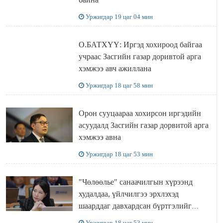
Уржигдар 19 цаг 04 мин
О.БАТХҮҮ: Иргэд хохироод байгаа
учраас Засгийн газар доривтой арга
хэмжээ авч ажиллана
Уржигдар 18 цаг 58 мин
Орон сууцаараа хохирсон иргэдийн
асуудалд Засгийн газар дорвитой арга
хэмжээ авна
Уржигдар 18 цаг 53 мин
"Чөлөөлье" санаачилгын хүрээнд
худалдаа, үйлчилгээ эрхлэхэд
шаарддаг давхардсан бүртгэлийг
хүчингүй болгох тогтоолын төслийг
Уржигдар 18 цаг 53 мин