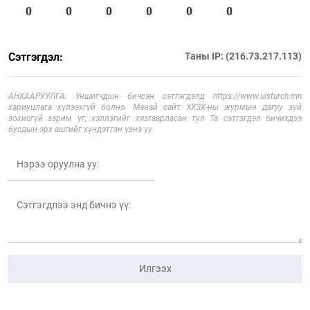
0
0
0
0
0
0
Сэтгэгдэл:
Таны IP: (216.73.217.113)
АНХААРУУЛГА: Уншигчдын бичсэн сэтгэгдэлд https://www.ulsturch.mn
хариуцлага хүлээхгүй болно. Манай сайт ХХЗХ-ны журмын дагуу зүй
зохисгүй зарим үг, хэллэгийг хязгаарласан тул Та сэтгэгдэл бичихдээ
бусдын эрх ашгийг хүндэтгэн үзнэ үү.
Илгээх