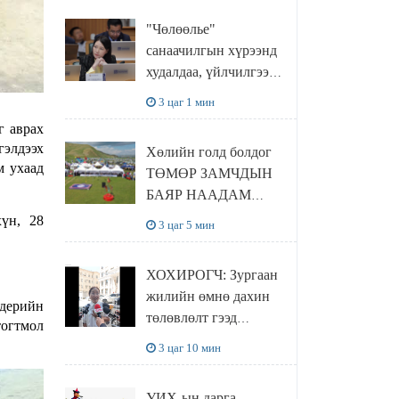
"Чөлөөлье"
санаачилгын хүрээнд
худалдаа, үйлчилгээ
эрхлэхэд шаарддаг
3 цаг 1 мин
давхардсан
г аврах
бүртгэлийг хүчингүй
гэлдээх
Хөлийн голд болдог
болгох тогтоолын
м ухаад
ТӨМӨР ЗАМЧДЫН
төслийг баталлаа
БАЯР НААДАМ
цуцлагдлаа
үн, 28
3 цаг 5 мин
ХОХИРОГЧ: Зургаан
жилийн өмнө дахин
йдерийн
төлөвлөлт гээд
тогтмол
айлуудыг нүүлгэсэн.
3 цаг 10 мин
Гэтэл одоог хүртэл
хашаа байшин ч
УИХ-ын дарга