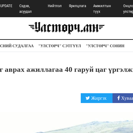
UPDATE
Сэдэв,
Нийтлэл
Ярилцлага
Амжилтын
Онцл
асуудал
түүх
улстө
СНИЙ СУДАЛГАА
"УЛСТӨРЧ" СЭТГҮҮЛ
"УЛСТӨРЧ" СОНИН
г аврах ажиллагаа 40 гаруй цаг үргэл
Жиргэх
Хуваа