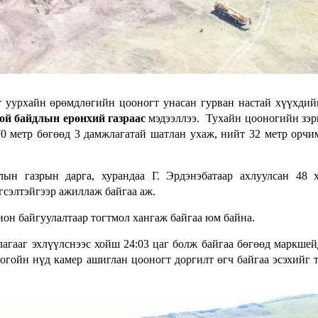
т уурхайн өрөмдлөгийн цооногт унасан гурван настай хүүхдий
ой байдлын ерөнхий газраас
мэдээллээ. Тухайн цооногийн зэр
70 метр бөгөөд 3 дамжлагатай шатлан ухаж, нийт 32 метр орчи
н газрын дарга, хурандаа Г. Эрдэнэбатаар ахлуулсан 48 х
гсэлтэйгээр ажиллаж байгаа аж.
он байгуулалтаар тогтмол хангаж байгаа юм байна.
лагааг эхлүүлснээс хойш 24:03 цаг болж байгаа бөгөөд маркше
гойн нүд камер ашиглан цооногт доргилт өгч байгаа эсэхийг 