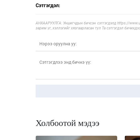
Сэтгэгдэл:
АНХААРУУЛГА: Уншигчдын бичсэн сэтгэгдэлд https://www.ul
зарим үг, хэллэгийг хязгаарласан тул Та сэтгэгдэл бичихдэ
Холбоотой мэдээ