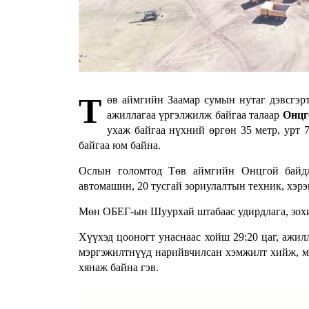
Т
өв аймгийн Заамар сумын нутаг дэвсгэр
ажиллагаа үргэлжилж байгаа талаар
Онцг
ухаж байгаа нүхний өргөн 35 метр, урт 
байгаа юм байна.
Ослын голомтод Төв аймгийн Онцгой байдлы
автомашин, 20 тусгай зориулалтын техник, хэрэ
Мөн ОБЕГ-ын Шуурхай штабаас удирдлага, зохи
Хүүхэд цооногт унаснаас хойш 29:20 цаг, ажил
мэргэжилтнүүд нарийвчилсан хэмжилт хийж, мо
хянаж байна гэв.