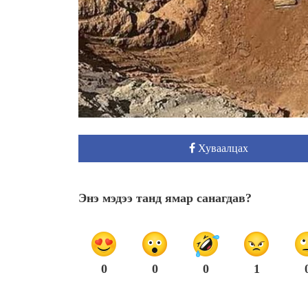
Хуваалцах
Энэ мэдээ танд ямар санагдав?
0
0
0
1