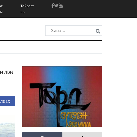
ох
Тойрогт
рч
нь
жилж
лцах