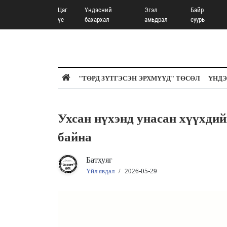
Цаг
Үндэсний
Эгэл
Байр
үе
бахархал
амьдрал
суурь
"ТӨРД ЗҮТГЭСЭН ЭРХМҮҮД" ТӨСӨЛ
ҮНДЭ
Ухсан нүхэнд унасан хүүхдий
байна
Батхуяг
Үйл явдал
/
2026-05-29