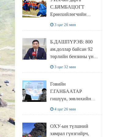
байхгүй, орон сууц ч
С.БЯМБАЦОГТ
байхгүй хаана
Ерөнхийлөгчийн
амьдрахаа мэдэхгүй
захирамжит ТӨРИЙН
явж байна
3 цаг 26 мин
ИЛЧ
ТӨЛӨӨЛӨГЧӨӨР
Б.ДАШПҮРЭВ: 800
Сутай хайрханы
ам.доллар байсан 92
тахилгад оролцжээ
төрлийн бензины үнэ
851 ам.доллар болж
3 цаг 32 мин
НЭМЭГДСЭН
Говийн
Г.ГАНБААТАР
гишүүн, зөвлөхийн
хамт САНКТ
4 цаг 26 мин
ПЕТЕРБУРГТ
зугаалах замын
ОХУ-ын түлшний
зардлаа “ИНҮТ”
хямрал гүнзгийрч,
ТӨХХК даажээ