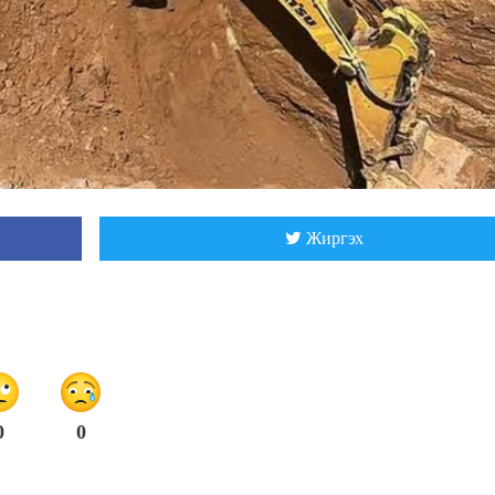
Жиргэх
0
0