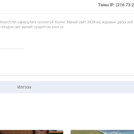
Таны IP: (216.73.
sturch.mn хариуцлага хүлээхгүй болно. Манай сайт ХХЗХ-ны журмын дагуу зүй
э бусдын эрх ашгийг хүндэтгэн үзнэ үү.
Илгээх