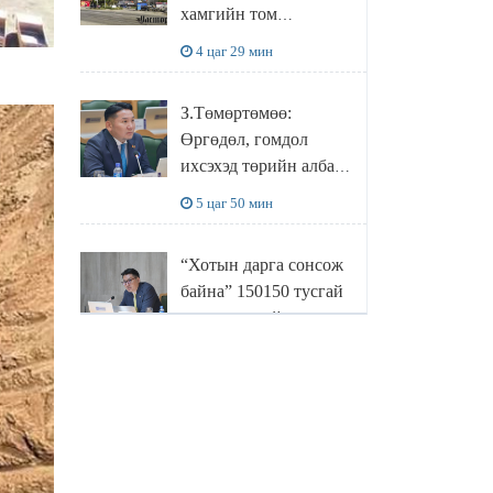
хамгийн том
боловсруулах
4 цаг 29 мин
үйлдвэрүүд нь хүртэл
халдлагын бай болов
З.Төмөртөмөө:
Өргөдөл, гомдол
ихсэхэд төрийн албан
хаагчдын хандлага
5 цаг 50 мин
нөлөөлж байна
“Хотын дарга сонсож
байна” 150150 тусгай
дугаарыг наймдугаар
сарын 14-нөөс
6 цаг 10 мин
ажиллуулж эхэлнэ
МОНГОЛ УЛСЫН
ШАДАР САЙД,
УЛСЫН ОНЦГОЙ