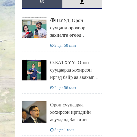
🔴ШУУД: Орон
сууцанд орохоор
захиалга өгөөд
хохирсон хохирогчид
2 цаг 50 мин
мэдээлэл өгч байна
О.БАТХҮҮ: Орон
сууцаараа хохирсон
иргэд байр аа авахыг л
хүсэж байна. Иргэд
2 цаг 56 мин
хохироод байгаа
учраас Засгийн газар
Орон сууцаараа
доривтой арга хэмжээ
хохирсон иргэдийн
авч ажиллана
асуудалд Засгийн
газар дорвитой арга
3 цаг 1 мин
хэмжээ авна