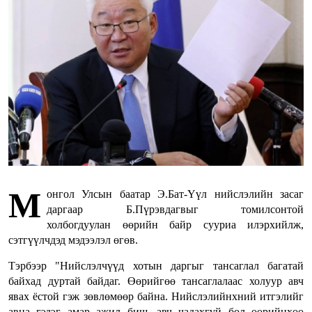
М
онгол Улсын баатар Э.Бат-Үүл нийслэлийн засаг
даргаар Б.Пүрэвдагвыг томилсонтой
холбогдуулан өөрийн байр сууриа илэрхийлж,
сэтгүүлчдэд мэдээлэл өгөв.
Тэрбээр "Нийслэлчүүд хотын даргыг тансаглал багатай
байхад дуртай байдаг. Өөрийгөө тансаглалаас холуур авч
явах ёстой гэж зөвлөмөөр байна. Нийслэлийнхний итгэлийг
авна гэдэг амар ажил биш, авч чадахгүй бол өөрийнхөө