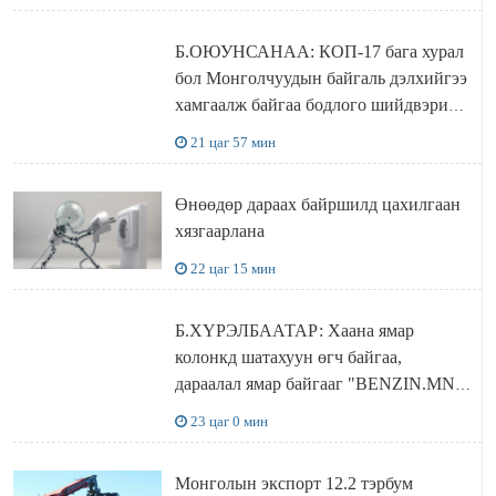
Б.ОЮУНСАНАА: КОП-17 бага хурал
бол Монголчуудын байгаль дэлхийгээ
хамгаалж байгаа бодлого шийдвэрийг
ДЭЛХИЙД СУРТАЛЧИЛАХ гол
21 цаг 57 мин
бодлого
Өнөөдөр дараах байршилд цахилгаан
хязгаарлана
22 цаг 15 мин
Б.ХҮРЭЛБААТАР: Хаана ямар
колонкд шатахуун өгч байгаа,
дараалал ямар байгааг "BENZIN.MN”
сайтаас харах боломжтой
23 цаг 0 мин
Монголын экспорт 12.2 тэрбум