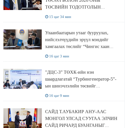
ТӨСӨЛ БОЛОН 2026 ОНЫ
ТӨСВИЙН ТОДОТГОЛЫН
ТӨСЛИЙН ОЛОН НИЙТИЙН
15 цаг 34 мин
ХЭЛЭЛЦҮҮЛЭГ БОЛЛОО
Улаанбаатарын утааг бууруулах,
нийслэлчүүдийн эрүүл мэндийг
хамгаалах төслийг “Чингис хаан
баялгийн сан нэгдэл” ХХК-тай
16 цаг 3 мин
хамтран хэрэгжүүлнэ
"ДЦС-3” ТӨХК-ийн нэн
шаардлагатай “Турбингенератор-5”-
ын шинэчлэлийн төсвийг
шийдвэрлэхээр болов
16 цаг 9 мин
САЙД Т.АУБАКИР АНУ-ААС
МОНГОЛ УЛСАД СУУГАА ЭЛЧИН
САЙД РИЧАРД БУАНГАНЫГ