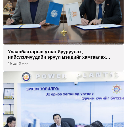
Улаанбаатарын утааг бууруулах,
нийслэлчүүдийн эрүүл мэндийг хамгаалах
төслийг “Чингис хаан баялгийн сан нэгдэл” ХХК-
16 цаг 3 мин
тай хамтран хэрэгжүүлнэ