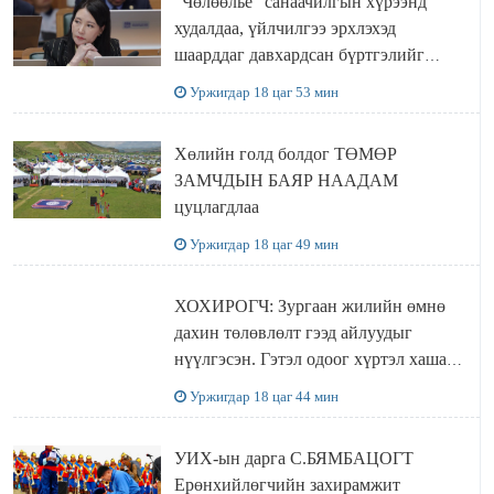
"Чөлөөлье" санаачилгын хүрээнд
худалдаа, үйлчилгээ эрхлэхэд
шаарддаг давхардсан бүртгэлийг
хүчингүй болгох тогтоолын төслийг
Уржигдар 18 цаг 53 мин
баталлаа
Хөлийн голд болдог ТӨМӨР
ЗАМЧДЫН БАЯР НААДАМ
цуцлагдлаа
Уржигдар 18 цаг 49 мин
ХОХИРОГЧ: Зургаан жилийн өмнө
дахин төлөвлөлт гээд айлуудыг
нүүлгэсэн. Гэтэл одоог хүртэл хашаа
байшин ч байхгүй, орон сууц ч
Уржигдар 18 цаг 44 мин
байхгүй хаана амьдрахаа мэдэхгүй явж
байна
УИХ-ын дарга С.БЯМБАЦОГТ
Ерөнхийлөгчийн захирамжит