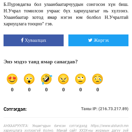
Б.Пүрэвдагва бол улаанбаатарчуудын сонгосон хүн биш.
Н.Учрал томилсон учраас бүх хариуцлагыг нь хүлээнэ.
Улаанбаатар хотод ямар нэгэн юм болбол Н.Учралтай
хариуцлага тооцно" гэв.
Хуваалцах
Жиргэх
Энэ мэдээ танд ямар санагдав?
0
0
0
0
0
0
Сэтгэгдэл:
Таны IP: (216.73.217.89)
АНХААРУУЛГА: Уншигчдын бичсэн сэтгэгдэлд https://www.ulsturch.mn
хариуцлага хүлээхгүй болно. Манай сайт ХХЗХ-ны журмын дагуу зүй