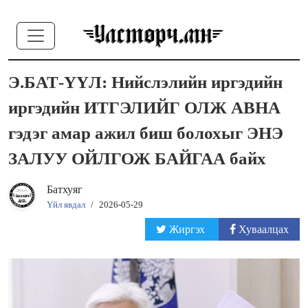
Э.БАТ-ҮҮЛ: Нийслэлийн иргэдийн
иргэдийн ИТГЭЛИЙГ ОЛЖ АВНА
гэдэг амар ажил биш болохыг ЭНЭ
ЗАЛУУ ОЙЛГОЖ БАЙГАА байх
Батхуяг
Үйл явдал
/
2026-05-29
Жиргэх
Хуваалцах