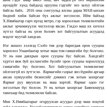
ирээдүйг хүнд байдалд оруулна гэдгийг энэ залуу ойлгож
байгаа байх. 2016 оны сонгуульд ялсны дараа МАН-ынхан
бидний хийж байсан бүх ажлыг зогсоосон. Ийм байхад
Х.Нямбаатар гарч ирээд метро, гэр хорооллын төлөвлөлтийн
ажлыг эрчимжүүлэх чиглэлээр явсан. Гэхдээ маш их хичээл
зүтгэл байгаа нь үнэн боловч хот байгуулалтын асуудалд
мэдлэг муутай хандсан.
Нэг жишээ хэлэхэд Сэлбэ төв дээр баригдаж орон сууцны
хороолол Улаанбаатар хотыг маш том гамшгийн бүс болгоно.
Уг нь нам давхрын орон сууцны бүс байсан. Хандгайт
хүртэл явж буй зуслангийн бүсийг орон сууцны хорооллууд
гамшгийн бүс болгоно. Хот байгуулалтын төлөвлөгөөг
ойлгоогүй их зүтгэсэн. Яармагийн газрыг янз бүрийн аргаар
авсан хүмүүсийн бизнесийг дэмжих гэж хотын захиргааг
Яармаг руу явуулсан нь маш хортой. Яармаг одоо тэг
зогсолтын бүс болсон. Уг нь хотын захиргааг Баянхошууд
тавихаар бид төлөвлөсөн байсан.
Мөн Х.Нямбаатарыг огцруулсан асуудал дээр маш ноцтой
зүйл харагдлаа. Улаанбаатарчуудын өөрөө өөрийгөө удирдах