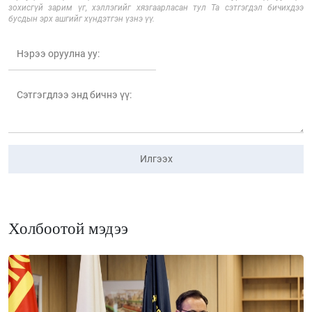
зохисгүй зарим үг, хэллэгийг хязгаарласан тул Та сэтгэгдэл бичихдээ
бусдын эрх ашгийг хүндэтгэн үзнэ үү.
Илгээх
Холбоотой мэдээ