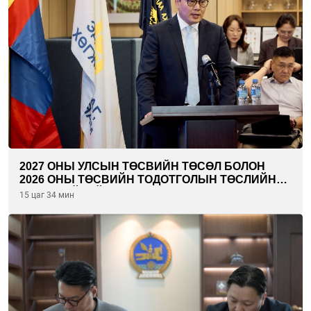
2027 ОНЫ УЛСЫН ТӨСВИЙН ТӨСӨЛ БОЛОН
2026 ОНЫ ТӨСВИЙН ТОДОТГОЛЫН ТӨСЛИЙН
ОЛОН НИЙТИЙН ХЭЛЭЛЦҮҮЛЭГ БОЛЛОО
15 цаг 34 мин