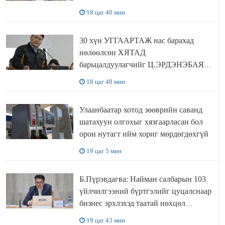
ХҮЛЭЭН АВЧ УУЛЗЛАА
18 цаг 40 мин
30 хүн УГГААРТАЖ нас барахад
нөлөөлсөн ХЯТАД
барьцалдуулагчийг Ц.ЭРДЭНЭБАЯР
захирал дахин худалдаж авахаар
18 цаг 48 мин
болжээ
Улаанбаатар хотод зөөврийн саванд
шатахуун олгохыг хязгаарласан бол
орон нутагт ийм хориг мөрдөгдөхгүй
19 цаг 5 мин
Б.Пүрэвдагва: Найман салбарын 103
үйлчилгээний бүртгэлийг цуцалснаар
бизнес эрхлэхэд таатай нөхцөл
бүрдэнэ
19 цаг 43 мин