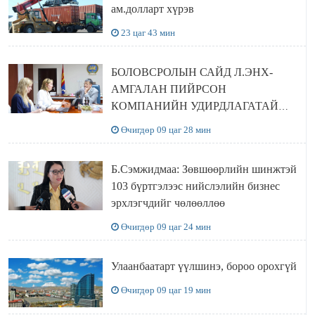
ам.долларт хүрэв
23 цаг 43 мин
БОЛОВСРОЛЫН САЙД Л.ЭНХ-
АМГАЛАН ПИЙРСОН
КОМПАНИЙН УДИРДЛАГАТАЙ
УУЛЗЛАА
Өчигдөр 09 цаг 28 мин
Б.Сэмжидмаа: Зөвшөөрлийн шинжтэй
103 бүртгэлээс нийслэлийн бизнес
эрхлэгчдийг чөлөөллөө
Өчигдөр 09 цаг 24 мин
Улаанбаатарт үүлшинэ, бороо орохгүй
Өчигдөр 09 цаг 19 мин