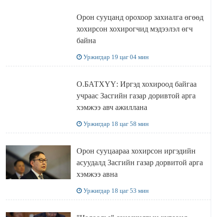
Орон сууцанд орохоор захиалга өгөөд
хохирсон хохирогчид мэдээлэл өгч
байна
Уржигдар 19 цаг 04 мин
О.БАТХҮҮ: Иргэд хохироод байгаа
учраас Засгийн газар доривтой арга
хэмжээ авч ажиллана
Уржигдар 18 цаг 58 мин
Орон сууцаараа хохирсон иргэдийн
асуудалд Засгийн газар дорвитой арга
хэмжээ авна
Уржигдар 18 цаг 53 мин