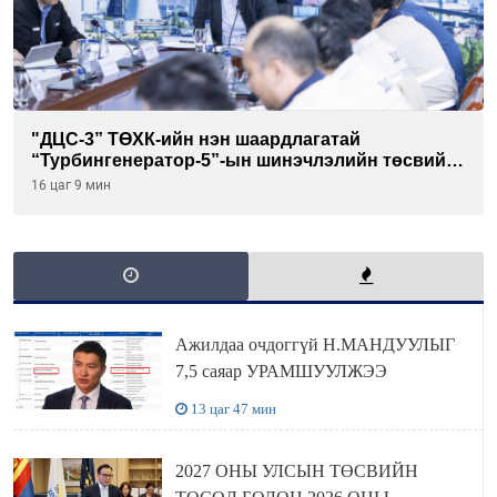
"ДЦС-3” ТӨХК-ийн нэн шаардлагатай
“Турбингенератор-5”-ын шинэчлэлийн төсвийг
шийдвэрлэхээр болов
16 цаг 9 мин
Ажилдаа очдоггүй Н.МАНДУУЛЫГ
7,5 саяар УРАМШУУЛЖЭЭ
13 цаг 47 мин
2027 ОНЫ УЛСЫН ТӨСВИЙН