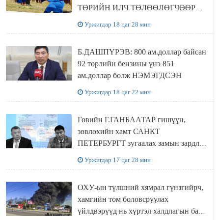
ТӨРИЙН ИЛЧ ТӨЛӨӨЛӨГЧӨӨР
Сутай хайрханы тахилгад оролцжээ
Уржигдар 18 цаг 28 мин
Б.ДАШПҮРЭВ: 800 ам.доллар байсан
92 төрлийн бензины үнэ 851
ам.доллар болж НЭМЭГДСЭН
Уржигдар 18 цаг 22 мин
Говийн Г.ГАНБААТАР гишүүн,
зөвлөхийн хамт САНКТ
ПЕТЕРБУРГТ зугаалах замын зардлаа
“ИНҮТ” ТӨХХК даажээ
Уржигдар 17 цаг 28 мин
ОХУ-ын түлшний хямрал гүнзгийрч,
хамгийн том боловсруулах
үйлдвэрүүд нь хүртэл халдлагын бай