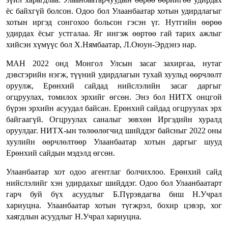
ёс байхгүй болсон. Одоо бол Улаанбаатар хотын удирдлагыг
хотын иргэд сонгохоо больсон гэсэн үг. Нутгийн өөрөө
удирдах ёсыг устгалаа. Яг ингэж өөртөө гай тарих ажлыг
хийсэн хүмүүс бол Х.Нямбаатар, Л.Оюун-Эрдэнэ нар.
МАН 2022 онд Монгол Улсын засаг захиргаа, нутаг
дэвсгэрийн нэгж, түүний удирдлагын тухай хуульд өөрчлөлт
оруулж, Ерөнхий сайдад нийслэлийн засаг даргыг
огцруулах, томилох эрхийг өгсөн. Энэ бол НИТХ онцгой
бүрэн эрхийн асуудал байсан. Ерөнхий сайдад огцруулах эрх
байгаагүй. Огцруулах саналыг зөвхөн Иргэдийн хуралд
оруулдаг. НИТХ-ын төлөөлөгчид шийддэг байсныг 2022 оны
хуулийн өөрчлөлтөөр Улаанбаатар хотын даргыг шууд
Ерөнхий сайдын мэдэлд өгсөн.
Улаанбаатар хот одоо агентлаг болчихлоо. Ерөнхий сайд
нийслэлийг хэн удирдахыг шийддэг. Одоо бол Улаанбаатарт
гарч буй бүх асуудлыг Б.Пүрэвдагва биш Н.Учрал
хариуцна. Улаанбаатар хотын түгжрэл, бохир цэвэр, хог
хаягдлын асуудлыг Н.Учрал хариуцна.