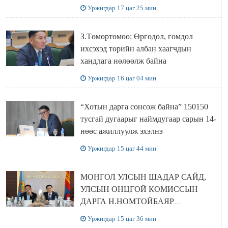
болов
Уржигдар 17 цаг 25 мин
З.Төмөртөмөө: Өргөдөл, гомдол
ихсэхэд төрийн албан хаагчдын
хандлага нөлөөлж байна
Уржигдар 16 цаг 04 мин
“Хотын дарга сонсож байна” 150150
тусгай дугаарыг наймдугаар сарын 14-
нөөс ажиллуулж эхэлнэ
Уржигдар 15 цаг 44 мин
МОНГОЛ УЛСЫН ШАДАР САЙД,
УЛСЫН ОНЦГОЙ КОМИССЫН
ДАРГА Н.НОМТОЙБАЯР
ӨМНӨГОВЬ АЙМАГТ
Уржигдар 15 цаг 36 мин
АЖИЛЛАЛАА