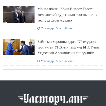
Монголбанк “Койн Инвест Траст”
компанитай дурсгалын зоосны шинэ
төслүүд хэрэгжүүлнэ
Уржигдар 15 цаг 16 мин
Байнгын хорооны дарга Г.Тэмүүлэн
тэргүүтэй УИХ-ын гишүүд БНСУ-ын
Үндэсний Ассамблейн гишүүдийг
хүлээн авч уулзав
Уржигдар 15 цаг 14 мин