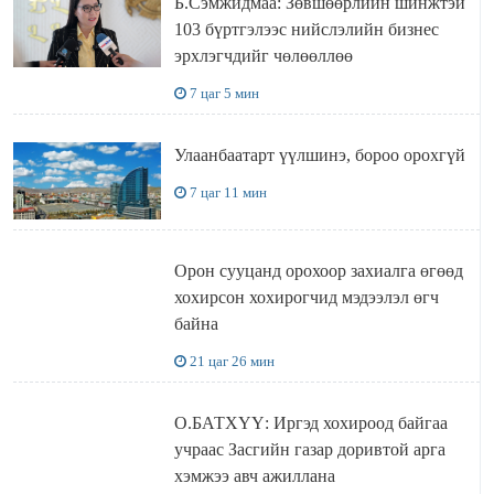
Б.Сэмжидмаа: Зөвшөөрлийн шинжтэй
103 бүртгэлээс нийслэлийн бизнес
эрхлэгчдийг чөлөөллөө
7 цаг 5 мин
Улаанбаатарт үүлшинэ, бороо орохгүй
7 цаг 11 мин
Орон сууцанд орохоор захиалга өгөөд
хохирсон хохирогчид мэдээлэл өгч
байна
21 цаг 26 мин
О.БАТХҮҮ: Иргэд хохироод байгаа
учраас Засгийн газар доривтой арга
хэмжээ авч ажиллана