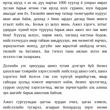
ирээд шууд л ах нь дүү нартаа 1000 хүүхэд 4 улирал амрах
зуслан барьж өгнөө гэж ирээд юун сүржин, юун бардам
амалдаг юм бэ. Төсвийн мөнгөөр татвар төлөгчдийн нурууг
аван аван байж, дахиад л бөөн зардал дагаад бөөн мөнгө
угаалт хийх нь.. Больж үз залуу минь. Ажил хэрэгч, хотыг
удирдах хүний юун түрүүнд барьж авах ажил энэ лав яавч
биш! Хүүхэд залуус, хөрөв нялх, хөгшид настнаа бодож,
нийслэлчүүдээ амар тайван амьдруулах, зөв чөлөөтэй зорчих,
зориулалтын мопед, дугуйн зам яаралтай шийдээд өгчих,
төсвийг нь батлачих. Заа тэгвэл таны ажлын эхлэл зөв
эхэллээ гэж талархана.
Дэлхийн улс орнуудад шинэ тутам дэлгэрч буй бичил
цахилгаан тээврийн хэрэгслэлийг нийслэлд шинэ соёл, шинэ
хэрэглээ бий болгох гэж хэн хүнгүй мэрийцгээж, ямар
сайндаа хуульд нэмэлт өөрчлөлт хийж, бизнес эрхлэгчид,
суррон скүүтер хэрэглэгчид, явган зорчигчдийн аль алины
эрх ашгийг барьж ажиллаж байхав.
Ажил сургуульдаа цагтаа хурдан очих, цагаа хэмнэх,
нийслэлийн түгжрэл, агаарын бохирдолд эерэг нөлөө