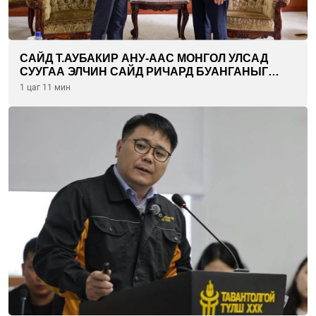
САЙД Т.АУБАКИР АНУ-ААС МОНГОЛ УЛСАД
СУУГАА ЭЛЧИН САЙД РИЧАРД БУАНГАНЫГ
ХҮЛЭЭН АВЧ УУЛЗЛАА
1 цаг 11 мин