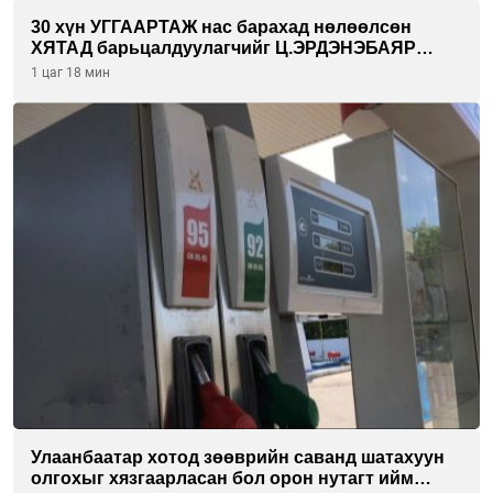
30 хүн УГГААРТАЖ нас барахад нөлөөлсөн
ХЯТАД барьцалдуулагчийг Ц.ЭРДЭНЭБАЯР
захирал дахин худалдаж авахаар болжээ
1 цаг 18 мин
Улаанбаатар хотод зөөврийн саванд шатахуун
олгохыг хязгаарласан бол орон нутагт ийм