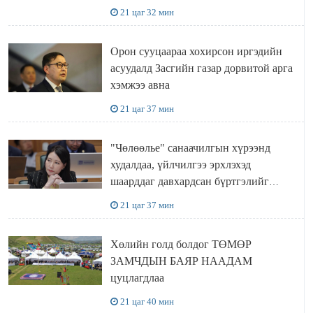
21 цаг 32 мин
Орон сууцаараа хохирсон иргэдийн
асуудалд Засгийн газар дорвитой арга
хэмжээ авна
21 цаг 37 мин
"Чөлөөлье" санаачилгын хүрээнд
худалдаа, үйлчилгээ эрхлэхэд
шаарддаг давхардсан бүртгэлийг
хүчингүй болгох тогтоолын төслийг
21 цаг 37 мин
баталлаа
Хөлийн голд болдог ТӨМӨР
ЗАМЧДЫН БАЯР НААДАМ
цуцлагдлаа
21 цаг 40 мин