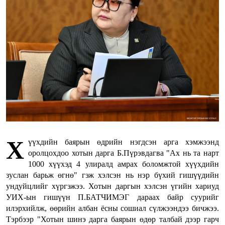
Х
үүхдийн баярын өдрийн нэгдсэн арга хэмжээнд
оролцохдоо хотын дарга Б.Пүрэвдагва "Ах нь та нарт
1000 хүүхэд 4 улиралд амрах боломжтой хүүхдийн
зуслан барьж өгнө" гэж хэлсэн нь нэр бүхий гишүүдийн
ундуйцлийг хүргэжээ. Хотын даргын хэлсэн үгийн хариуд
УИХ-ын гишүүн П.БАТЧИМЭГ дараах байр суурийг
илэрхийлж, өөрийн албан ёсны сошиал сүлжээндээ бичжээ.
Тэрбээр "Хотын шинэ дарга баярын өдөр талбай дээр гарч