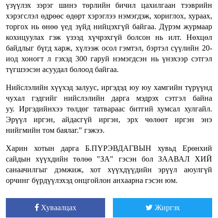
үзүүлэх зэрэг шинэ төрлийн бичил цахилгаан тээврийн
хэрэгслэл өдрөөс өдөрт хэрэглээ нэмэгдэж, хориглох, хураах,
торгох нь өнөө үед зүйд нийцэхгүй байгаа. Дүрэм журмаар
кохицуулах гэж үзээд хүчрэхгүй болсон нь илт. Нөхцөл
байдлыг бүгд харж, хүлээж осол гэмтэл, бэртэл сүүлийн 20-
иод хоногт л гэхэд 300 гаруй нэмэгдсэн нь үнэхээр сэтгэл
түгшээсэн асуудал болоод байгаа.
Нийслэлийн хүүхэд залуус, иргэдэд юу юу хамгийн түрүүнд
чухал гэдгийг нийслэлийн дарга мэдрэх сэтгэл байна
уу. Иргэдийнхээ төлдөг татвараас битгий хумсал хулгайл.
Эрүүл иргэн, айдасгүй иргэн, эрх чөлөөт иргэн энэ
нийгмийн том баялаг." гэжээ.
Харин хотын дарга Б.ПҮРЭВДАГВЫН хувьд Ерөнхий
сайдын хүүхдийн төлөө "ЗА" гэсэн бол ЗААВАЛ ХИЙ
санаачилгыг дэмжиж, хот хүүхдүүдийн эрүүл аюулгүй
орчинг бүрдүүлэхэд онцгойлон анхаарна гэсэн юм.
Хуваалцах
Жиргэх