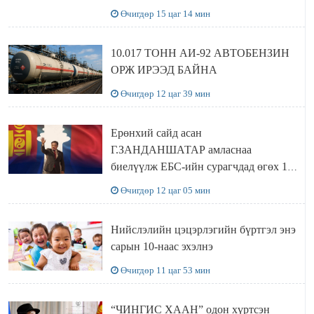
хүлээн авч уулзав
Өчигдөр 15 цаг 14 мин
10.017 ТОНН АИ-92 АВТОБЕНЗИН
ОРЖ ИРЭЭД БАЙНА
Өчигдөр 12 цаг 39 мин
Ерөнхий сайд асан
Г.ЗАНДАНШАТАР амласнаа
биелүүлж ЕБС-ийн сурагчдад өгөх 10.
МЯНГАН ШАТРАА хүлээн авчээ
Өчигдөр 12 цаг 05 мин
Нийслэлийн цэцэрлэгийн бүртгэл энэ
сарын 10-наас эхэлнэ
Өчигдөр 11 цаг 53 мин
“ЧИНГИС ХААН” одон хүртсэн