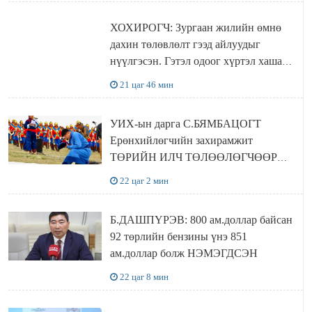
ХОХИРОГЧ: Зургаан жилийн өмнө
дахин төлөвлөлт гээд айлуудыг
нүүлгэсэн. Гэтэл одоог хүртэл хашаа
байшин ч байхгүй, орон сууц ч
21 цаг 46 мин
байхгүй хаана амьдрахаа мэдэхгүй явж
байна
УИХ-ын дарга С.БЯМБАЦОГТ
Ерөнхийлөгчийн захирамжит
ТӨРИЙН ИЛЧ ТӨЛӨӨЛӨГЧӨӨР
Сутай хайрханы тахилгад оролцжээ
22 цаг 2 мин
Б.ДАШПҮРЭВ: 800 ам.доллар байсан
92 төрлийн бензины үнэ 851
ам.доллар болж НЭМЭГДСЭН
22 цаг 8 мин