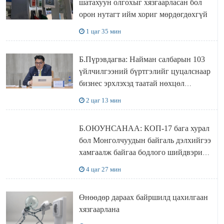
шатахуун олгохыг хязгаарласан бол
орон нутагт ийм хориг мөрдөгдөхгүй
1 цаг 35 мин
Б.Пүрэвдагва: Найман салбарын 103
үйлчилгээний бүртгэлийг цуцалснаар
бизнес эрхлэхэд таатай нөхцөл
бүрдэнэ
2 цаг 13 мин
Б.ОЮУНСАНАА: КОП-17 бага хурал
бол Монголчуудын байгаль дэлхийгээ
хамгаалж байгаа бодлого шийдвэрийг
ДЭЛХИЙД СУРТАЛЧИЛАХ гол
4 цаг 27 мин
бодлого
Өнөөдөр дараах байршилд цахилгаан
хязгаарлана