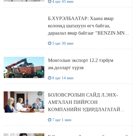
4 цаг 45 мин
Б.ХҮРЭЛБААТАР: Хаана ямар
колонкд шатахуун өгч байгаа,
дараалал ямар байгааг "BENZIN.MN”
сайтаас харах боломжтой
5 цаг 30 мин
Монголын экспорт 12.2 тэрбум
ам.долларт хүрэв
6 цаг 14 мин
БОЛОВСРОЛЫН САЙД Л.ЭНХ-
АМГАЛАН ПИЙРСОН
КОМПАНИЙН УДИРДЛАГАТАЙ
УУЛЗЛАА
7 цаг 1 мин