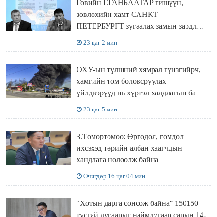
Говийн Г.ГАНБААТАР гишүүн,
зөвлөхийн хамт САНКТ
ПЕТЕРБУРГТ зугаалах замын зардлаа
“ИНҮТ” ТӨХХК даажээ
23 цаг 2 мин
ОХУ-ын түлшний хямрал гүнзгийрч,
хамгийн том боловсруулах
үйлдвэрүүд нь хүртэл халдлагын бай
болов
23 цаг 5 мин
З.Төмөртөмөө: Өргөдөл, гомдол
ихсэхэд төрийн албан хаагчдын
хандлага нөлөөлж байна
Өчигдөр 16 цаг 04 мин
“Хотын дарга сонсож байна” 150150
тусгай дугаарыг наймдугаар сарын 14-