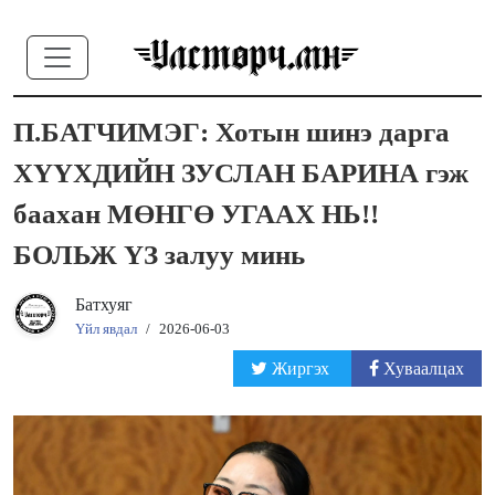
П.БАТЧИМЭГ: Хотын шинэ дарга
ХҮҮХДИЙН ЗУСЛАН БАРИНА гэж
баахан МӨНГӨ УГААХ НЬ!!
БОЛЬЖ ҮЗ залуу минь
Батхуяг
Үйл явдал
/
2026-06-03
Жиргэх
Хуваалцах