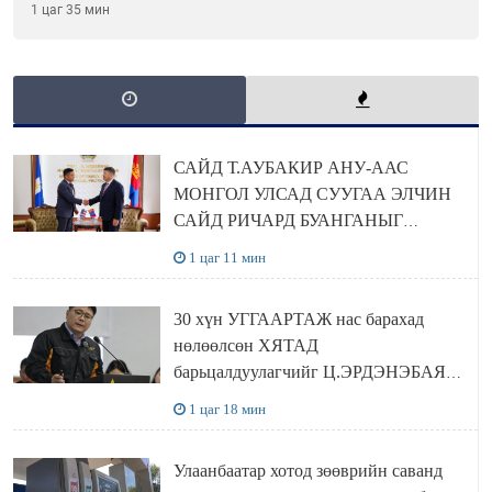
хориг мөрдөгдөхгүй
1 цаг 35 мин
САЙД Т.АУБАКИР АНУ-ААС
МОНГОЛ УЛСАД СУУГАА ЭЛЧИН
САЙД РИЧАРД БУАНГАНЫГ
ХҮЛЭЭН АВЧ УУЛЗЛАА
1 цаг 11 мин
30 хүн УГГААРТАЖ нас барахад
нөлөөлсөн ХЯТАД
барьцалдуулагчийг Ц.ЭРДЭНЭБАЯР
захирал дахин худалдаж авахаар
1 цаг 18 мин
болжээ
Улаанбаатар хотод зөөврийн саванд