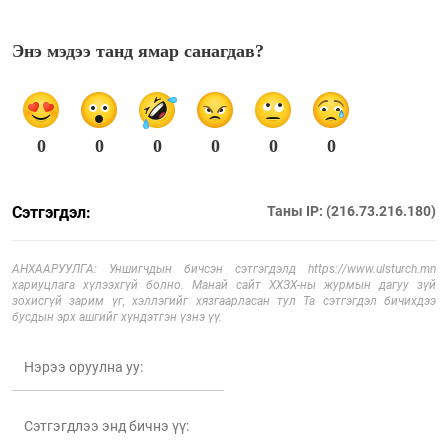
Энэ мэдээ танд ямар санагдав?
0
0
0
0
0
0
Сэтгэгдэл:
Таны IP: (216.73.216.180)
АНХААРУУЛГА: Уншигчдын бичсэн сэтгэгдэлд https://www.ulsturch.mn
хариуцлага хүлээхгүй болно. Манай сайт ХХЗХ-ны журмын дагуу зүй
зохисгүй зарим үг, хэллэгийг хязгаарласан тул Та сэтгэгдэл бичихдээ
бусдын эрх ашгийг хүндэтгэн үзнэ үү.