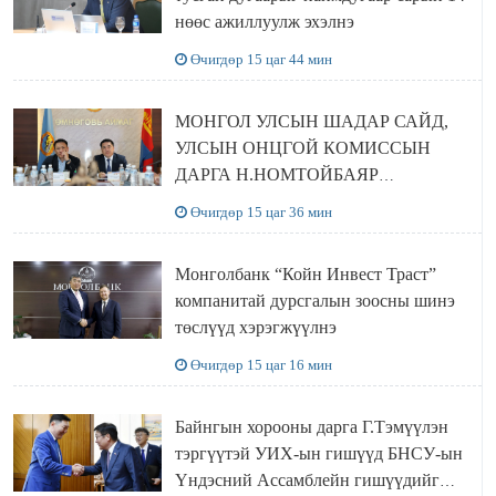
нөөс ажиллуулж эхэлнэ
Өчигдөр 15 цаг 44 мин
МОНГОЛ УЛСЫН ШАДАР САЙД,
УЛСЫН ОНЦГОЙ КОМИССЫН
ДАРГА Н.НОМТОЙБАЯР
ӨМНӨГОВЬ АЙМАГТ
Өчигдөр 15 цаг 36 мин
АЖИЛЛАЛАА
Монголбанк “Койн Инвест Траст”
компанитай дурсгалын зоосны шинэ
төслүүд хэрэгжүүлнэ
Өчигдөр 15 цаг 16 мин
Байнгын хорооны дарга Г.Тэмүүлэн
тэргүүтэй УИХ-ын гишүүд БНСУ-ын
Үндэсний Ассамблейн гишүүдийг