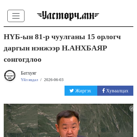
НҮБ-ын 81-р чуулганы 15 орлогч
даргын нэнжээр Н.АНХБАЯР
сонгогдлоо
Батхуяг
Үйл явдал
/
2026-06-03
Жиргэх
Хуваалцах