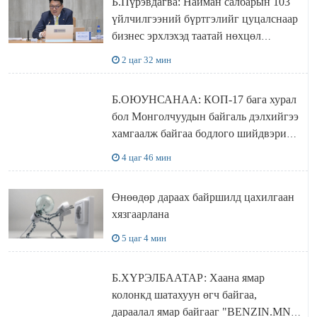
Б.Пүрэвдагва: Найман салбарын 103
үйлчилгээний бүртгэлийг цуцалснаар
бизнес эрхлэхэд таатай нөхцөл
бүрдэнэ
2 цаг 32 мин
Б.ОЮУНСАНАА: КОП-17 бага хурал
бол Монголчуудын байгаль дэлхийгээ
хамгаалж байгаа бодлого шийдвэрийг
ДЭЛХИЙД СУРТАЛЧИЛАХ гол
4 цаг 46 мин
бодлого
Өнөөдөр дараах байршилд цахилгаан
хязгаарлана
5 цаг 4 мин
Б.ХҮРЭЛБААТАР: Хаана ямар
колонкд шатахуун өгч байгаа,
дараалал ямар байгааг "BENZIN.MN”