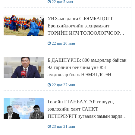
22 цаг 5 мин
байхгүй хаана амьдрахаа мэдэхгүй явж
байна
УИХ-ын дарга С.БЯМБАЦОГТ
Ерөнхийлөгчийн захирамжит
ТӨРИЙН ИЛЧ ТӨЛӨӨЛӨГЧӨӨР
Сутай хайрханы тахилгад оролцжээ
22 цаг 20 мин
Б.ДАШПҮРЭВ: 800 ам.доллар байсан
92 төрлийн бензины үнэ 851
ам.доллар болж НЭМЭГДСЭН
22 цаг 27 мин
Говийн Г.ГАНБААТАР гишүүн,
зөвлөхийн хамт САНКТ
ПЕТЕРБУРГТ зугаалах замын зардлаа
“ИНҮТ” ТӨХХК даажээ
23 цаг 21 мин