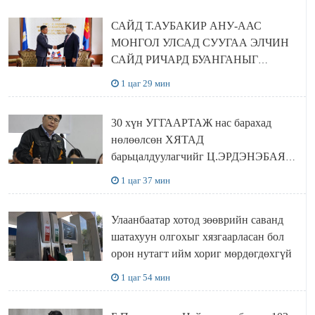
САЙД Т.АУБАКИР АНУ-ААС
МОНГОЛ УЛСАД СУУГАА ЭЛЧИН
САЙД РИЧАРД БУАНГАНЫГ
ХҮЛЭЭН АВЧ УУЛЗЛАА
1 цаг 29 мин
30 хүн УГГААРТАЖ нас барахад
нөлөөлсөн ХЯТАД
барьцалдуулагчийг Ц.ЭРДЭНЭБАЯР
захирал дахин худалдаж авахаар
1 цаг 37 мин
болжээ
Улаанбаатар хотод зөөврийн саванд
шатахуун олгохыг хязгаарласан бол
орон нутагт ийм хориг мөрдөгдөхгүй
1 цаг 54 мин