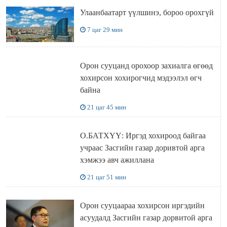
Улаанбаатарт үүлшинэ, бороо орохгүй
7 цаг 29 мин
Орон сууцанд орохоор захиалга өгөөд
хохирсон хохирогчид мэдээлэл өгч
байна
21 цаг 45 мин
О.БАТХҮҮ: Иргэд хохироод байгаа
учраас Засгийн газар доривтой арга
хэмжээ авч ажиллана
21 цаг 51 мин
Орон сууцаараа хохирсон иргэдийн
асуудалд Засгийн газар дорвитой арга