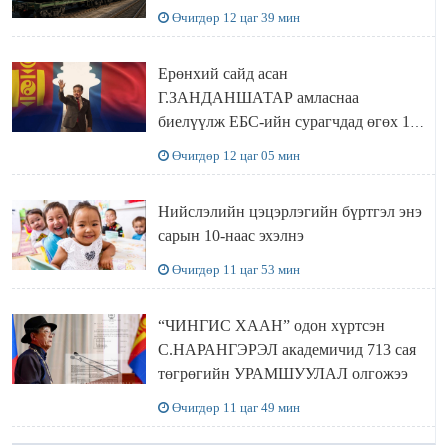
Өчигдөр 12 цаг 39 мин
Ерөнхий сайд асан
Г.ЗАНДАНШАТАР амласнаа
биелүүлж ЕБС-ийн сурагчдад өгөх 10.
МЯНГАН ШАТРАА хүлээн авчээ
Өчигдөр 12 цаг 05 мин
Нийслэлийн цэцэрлэгийн бүртгэл энэ
сарын 10-наас эхэлнэ
Өчигдөр 11 цаг 53 мин
“ЧИНГИС ХААН” одон хүртсэн
С.НАРАНГЭРЭЛ академичид 713 сая
төгрөгийн УРАМШУУЛАЛ олгожээ
Өчигдөр 11 цаг 49 мин