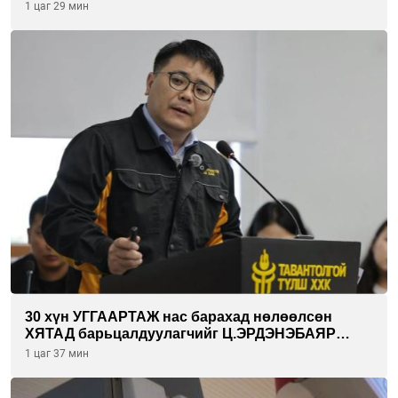
ХҮЛЭЭН АВЧ УУЛЗЛАА
1 цаг 29 мин
30 хүн УГГААРТАЖ нас барахад нөлөөлсөн
ХЯТАД барьцалдуулагчийг Ц.ЭРДЭНЭБАЯР
захирал дахин худалдаж авахаар болжээ
1 цаг 37 мин