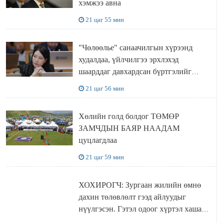
хэмжээ авна
21 цаг 55 мин
"Чөлөөлье" санаачилгын хүрээнд
худалдаа, үйлчилгээ эрхлэхэд
шаарддаг давхардсан бүртгэлийг
хүчингүй болгох тогтоолын төслийг
21 цаг 56 мин
баталлаа
Хөлийн голд болдог ТӨМӨР
ЗАМЧДЫН БАЯР НААДАМ
цуцлагдлаа
21 цаг 59 мин
ХОХИРОГЧ: Зургаан жилийн өмнө
дахин төлөвлөлт гээд айлуудыг
нүүлгэсэн. Гэтэл одоог хүртэл хашаа
байшин ч байхгүй, орон сууц ч