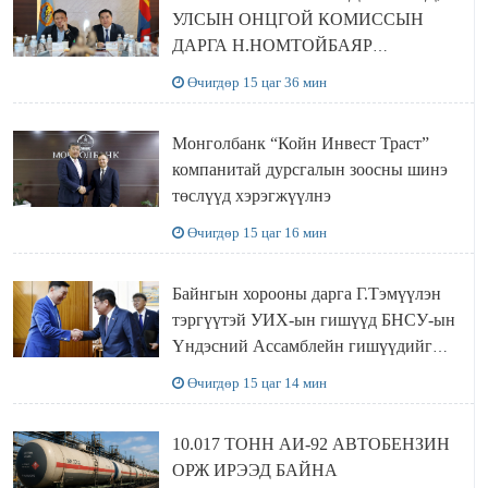
УЛСЫН ОНЦГОЙ КОМИССЫН
ДАРГА Н.НОМТОЙБАЯР
ӨМНӨГОВЬ АЙМАГТ
Өчигдөр 15 цаг 36 мин
АЖИЛЛАЛАА
Монголбанк “Койн Инвест Траст”
компанитай дурсгалын зоосны шинэ
төслүүд хэрэгжүүлнэ
Өчигдөр 15 цаг 16 мин
Байнгын хорооны дарга Г.Тэмүүлэн
тэргүүтэй УИХ-ын гишүүд БНСУ-ын
Үндэсний Ассамблейн гишүүдийг
хүлээн авч уулзав
Өчигдөр 15 цаг 14 мин
10.017 ТОНН АИ-92 АВТОБЕНЗИН
ОРЖ ИРЭЭД БАЙНА