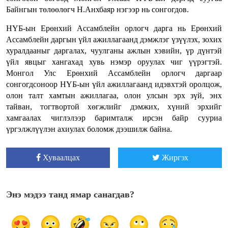
Байнгын төлөөлөгч Н.Анхбаяр нэгээр нь сонгогдов.
НҮБ-ын Ерөнхий Ассамблейн орлогч дарга нь Ерөнхий
Ассамблейн даргын үйл ажиллагаанд дэмжлэг үзүүлэх, зохих
хуралдааныг даргалах, чуулганы ажлын хэвийн, үр дүнтэй
үйл явцыг хангахад хувь нэмэр оруулах чиг үүрэгтэй.
Монгол Улс Ерөнхий Ассамблейн орлогч даргаар
сонгогдсоноор НҮБ-ын үйл ажиллагаанд идэвхтэй оролцож,
олон талт хамтын ажиллагаа, олон улсын эрх зүй, энх
тайван, тогтвортой хөгжлийг дэмжих, хүний эрхийг
хамгаалах чиглэлээр баримталж ирсэн байр сууриа
үргэлжлүүлэн ахиулах боломж дээшилж байна.
Хуваалцах
Жиргэх
Энэ мэдээ танд ямар санагдав?