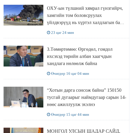
ОХУ-ын түлшний хямрал гүнзгийрч,
хамгийн том боловсруулах
үйлдвэрүүд нь хүртэл халдлагын бай
болов
23 цаг 24 мин
З.Төмөртөмөө: Өргөдөл, гомдол
ихсэхэд төрийн албан хаагчдын
хандлага нөлөөлж байна
Өчигдөр 16 цаг 04 мин
“Хотын дарга сонсож байна” 150150
тусгай дугаарыг наймдугаар сарын 14-
нөөс ажиллуулж эхэлнэ
Өчигдөр 15 цаг 44 мин
МОНГОЛ УЛСЫН ШАДАР САЙД,