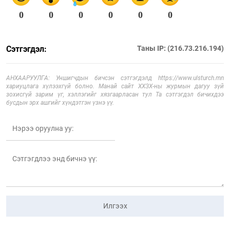
0
0
0
0
0
0
Сэтгэгдэл:
Таны IP: (216.73.216.194)
АНХААРУУЛГА: Уншигчдын бичсэн сэтгэгдэлд https://www.ulsturch.mn
хариуцлага хүлээхгүй болно. Манай сайт ХХЗХ-ны журмын дагуу зүй
зохисгүй зарим үг, хэллэгийг хязгаарласан тул Та сэтгэгдэл бичихдээ
бусдын эрх ашгийг хүндэтгэн үзнэ үү.
Илгээх