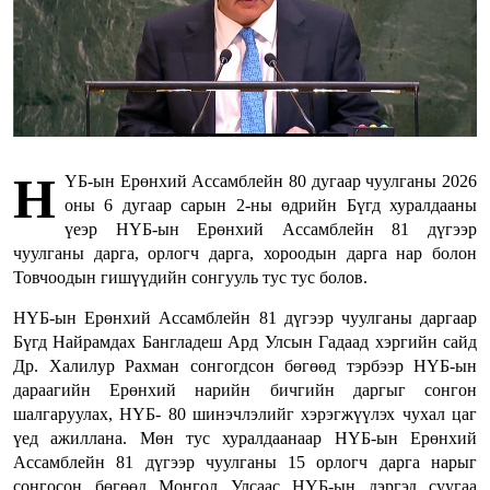
Н
ҮБ-ын Ерөнхий Ассамблейн 80 дугаар чуулганы 2026
оны 6 дугаар сарын 2-ны өдрийн Бүгд хуралдааны
үеэр НҮБ-ын Ерөнхий Ассамблейн 81 дүгээр
чуулганы дарга, орлогч дарга, хороодын дарга нар болон
Товчоодын гишүүдийн сонгууль тус тус болов.
НҮБ-ын Ерөнхий Ассамблейн 81 дүгээр чуулганы даргаар
Бүгд Найрамдах Бангладеш Ард Улсын Гадаад хэргийн сайд
Др. Халилур Рахман сонгогдсон бөгөөд тэрбээр НҮБ-ын
дараагийн Ерөнхий нарийн бичгийн даргыг сонгон
шалгаруулах, НҮБ- 80 шинэчлэлийг хэрэгжүүлэх чухал цаг
үед ажиллана. Мөн тус хуралдаанаар НҮБ-ын Ерөнхий
Ассамблейн 81 дүгээр чуулганы 15 орлогч дарга нарыг
сонгосон бөгөөд Монгол Улсаас НҮБ-ын дэргэд суугаа