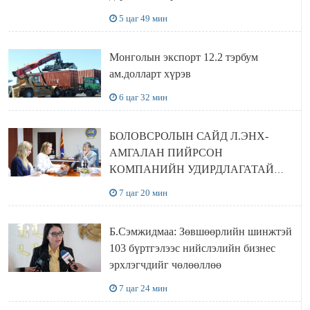
сайтаас харах боломжтой
5 цаг 49 мин
Монголын экспорт 12.2 тэрбум
ам.долларт хүрэв
6 цаг 32 мин
БОЛОВСРОЛЫН САЙД Л.ЭНХ-
АМГАЛАН ПИЙРСОН
КОМПАНИЙН УДИРДЛАГАТАЙ
УУЛЗЛАА
7 цаг 20 мин
Б.Сэмжидмаа: Зөвшөөрлийн шинжтэй
103 бүртгэлээс нийслэлийн бизнес
эрхлэгчдийг чөлөөллөө
7 цаг 24 мин