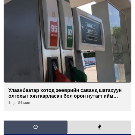
Улаанбаатар хотод зөөврийн саванд шатахуун
олгохыг хязгаарласан бол орон нутагт ийм
хориг мөрдөгдөхгүй
1 цаг 54 мин