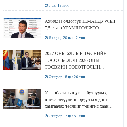
3 цаг 19 мин
Ажилдаа очдоггүй Н.МАНДУУЛЫГ
7,5 саяар УРАМШУУЛЖЭЭ
Өчигдөр 20 цаг 12 мин
2027 ОНЫ УЛСЫН ТӨСВИЙН
ТӨСӨЛ БОЛОН 2026 ОНЫ
ТӨСВИЙН ТОДОТГОЛЫН
ТӨСЛИЙН ОЛОН НИЙТИЙН
Өчигдөр 18 цаг 26 мин
ХЭЛЭЛЦҮҮЛЭГ БОЛЛОО
Улаанбаатарын утааг бууруулах,
нийслэлчүүдийн эрүүл мэндийг
хамгаалах төслийг “Чингис хаан
баялгийн сан нэгдэл” ХХК-тай
Өчигдөр 17 цаг 57 мин
хамтран хэрэгжүүлнэ