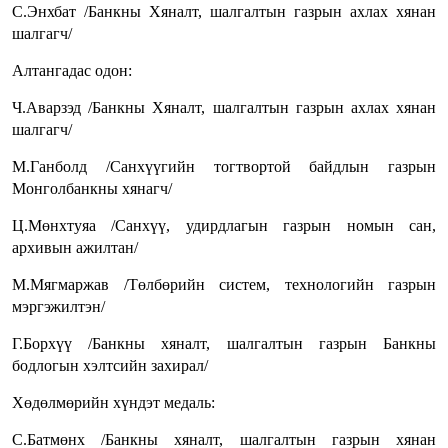
С.Энхбат /Банкны Хяналт, шалгалтын газрын ахлах хянан
шалгагч/
Алтангадас одон:
Ч.Аварзэд /Банкны Хяналт, шалгалтын газрын ахлах хянан
шалгагч/
М.Ганболд /Санхүүгийн тогтвортой байдлын газрын
Монголбанкны хянагч/
Ц.Мөнхтуяа /Санхүү, удирдлагын газрын номын сан,
архивын ажилтан/
М.Мягмаржав /Төлбөрийн систем, технологийн газрын
мэргэжилтэн/
Г.Борхүү /Банкны хяналт, шалгалтын газрын Банкны
бодлогын хэлтсийн захирал/
Хөдөлмөрийн хүндэт медаль:
С.Батмөнх /Банкны хяналт, шалгалтын газрын хянан