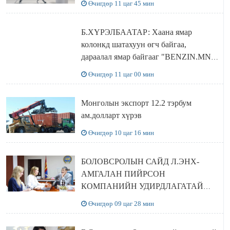
Өчигдөр 11 цаг 45 мин
Б.ХҮРЭЛБААТАР: Хаана ямар
колонкд шатахуун өгч байгаа,
дараалал ямар байгааг "BENZIN.MN”
сайтаас харах боломжтой
Өчигдөр 11 цаг 00 мин
Монголын экспорт 12.2 тэрбум
ам.долларт хүрэв
Өчигдөр 10 цаг 16 мин
БОЛОВСРОЛЫН САЙД Л.ЭНХ-
АМГАЛАН ПИЙРСОН
КОМПАНИЙН УДИРДЛАГАТАЙ
УУЛЗЛАА
Өчигдөр 09 цаг 28 мин