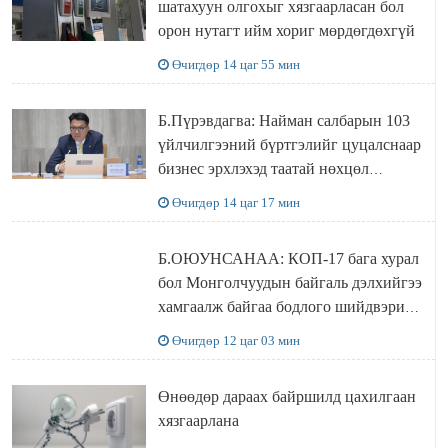
шатахуун олгохыг хязгаарласан бол
орон нутагт ийм хориг мөрдөгдөхгүй
Өчигдөр 14 цаг 55 мин
Б.Пүрэвдагва: Найман салбарын 103
үйлчилгээний бүртгэлийг цуцалснаар
бизнес эрхлэхэд таатай нөхцөл
бүрдэнэ
Өчигдөр 14 цаг 17 мин
Б.ОЮУНСАНАА: КОП-17 бага хурал
бол Монголчуудын байгаль дэлхийгээ
хамгаалж байгаа бодлого шийдвэрийг
ДЭЛХИЙД СУРТАЛЧИЛАХ гол
Өчигдөр 12 цаг 03 мин
бодлого
Өнөөдөр дараах байршилд цахилгаан
хязгаарлана