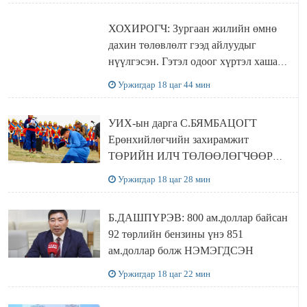
ХОХИРОГЧ: Зургаан жилийн өмнө
дахин төлөвлөлт гээд айлуудыг
нүүлгэсэн. Гэтэл одоог хүртэл хашаа
байшин ч байхгүй, орон сууц ч
Уржигдар 18 цаг 44 мин
байхгүй хаана амьдрахаа мэдэхгүй явж
байна
УИХ-ын дарга С.БЯМБАЦОГТ
Ерөнхийлөгчийн захирамжит
ТӨРИЙН ИЛЧ ТӨЛӨӨЛӨГЧӨӨР
Сутай хайрханы тахилгад оролцжээ
Уржигдар 18 цаг 28 мин
Б.ДАШПҮРЭВ: 800 ам.доллар байсан
92 төрлийн бензины үнэ 851
ам.доллар болж НЭМЭГДСЭН
Уржигдар 18 цаг 22 мин