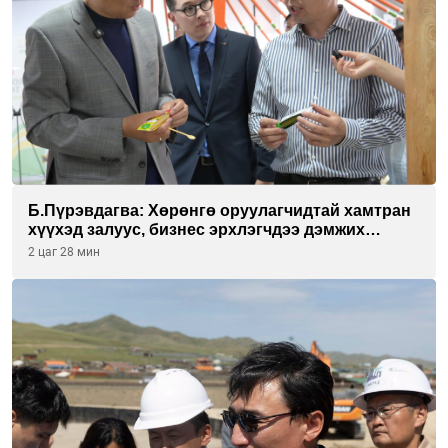
Б.Пүрэвдагва: Хөрөнгө оруулагчидтай хамтран
хүүхэд залуус, бизнес эрхлэгчдээ дэмжих
инкубатор төвүүдийг хотын захын
2 цаг 28 мин
хорооллуудад байгуулна