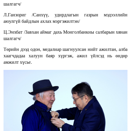
шалгагч/
Л.Ганзориг /Санхүү, удирдлагын газрын мэдээллийн
аюулгүй байдлын ахлах мэргэжилтэн/
Ц.Энхбат /Завхан аймаг дахь Монголбанкны салбарын хянан
шалгагч/
Төрийн дээд одон, медалиар шагнуулсан нийт ажилтан, алба
хаагчдадаа халуун баяр хүргэж, ажил үйлсэд нь өндөр
амжилт хүсье.