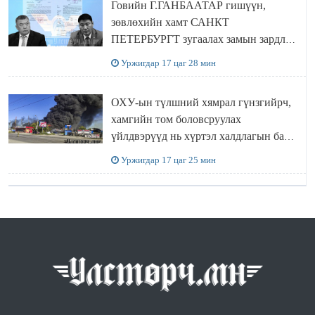
Говийн Г.ГАНБААТАР гишүүн,
зөвлөхийн хамт САНКТ
ПЕТЕРБУРГТ зугаалах замын зардлаа
“ИНҮТ” ТӨХХК даажээ
Уржигдар 17 цаг 28 мин
ОХУ-ын түлшний хямрал гүнзгийрч,
хамгийн том боловсруулах
үйлдвэрүүд нь хүртэл халдлагын бай
болов
Уржигдар 17 цаг 25 мин