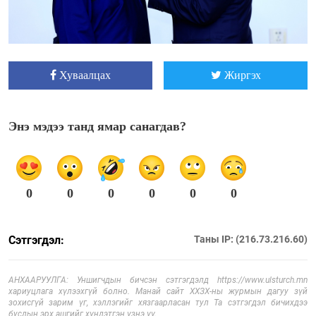
Хуваалцах
Жиргэх
Энэ мэдээ танд ямар санагдав?
0
0
0
0
0
0
Сэтгэгдэл:
Таны IP: (216.73.216.60)
АНХААРУУЛГА: Уншигчдын бичсэн сэтгэгдэлд https://www.ulsturch.mn
хариуцлага хүлээхгүй болно. Манай сайт ХХЗХ-ны журмын дагуу зүй
зохисгүй зарим үг, хэллэгийг хязгаарласан тул Та сэтгэгдэл бичихдээ
бусдын эрх ашгийг хүндэтгэн үзнэ үү.