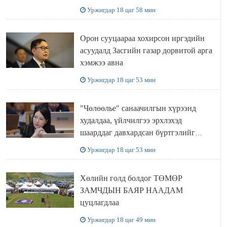
Уржигдар 18 цаг 58 мин
Орон сууцаараа хохирсон иргэдийн
асуудалд Засгийн газар дорвитой арга
хэмжээ авна
Уржигдар 18 цаг 53 мин
"Чөлөөлье" санаачилгын хүрээнд
худалдаа, үйлчилгээ эрхлэхэд
шаарддаг давхардсан бүртгэлийг
хүчингүй болгох тогтоолын төслийг
Уржигдар 18 цаг 53 мин
баталлаа
Хөлийн голд болдог ТӨМӨР
ЗАМЧДЫН БАЯР НААДАМ
цуцлагдлаа
Уржигдар 18 цаг 49 мин