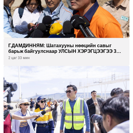
Г.ДАМДИННЯМ: Шатахууны нөөцийн савыг
барьж байгуулснаар УЛСЫН ХЭРЭГЦЭЭГЭЭ 3
САРААР НӨӨЦЛӨДӨГ болно
2 цаг 33 мин