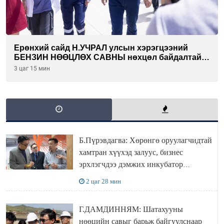
Ерөнхий сайд Н.УЧРАЛ улсын хэрэгцээний
БЕНЗИН НӨӨЦЛӨХ САВНЫ нөхцөл байдалтай
танилцлаа
3 цаг 15 мин
Б.Пүрэвдагва: Хөрөнгө оруулагчидтай
хамтран хүүхэд залуус, бизнес
эрхлэгчдээ дэмжих инкубатор
төвүүдийг хотын захын хорооллуудад
2 цаг 28 мин
байгуулна
Г.ДАМДИННЯМ: Шатахууны
нөөцийн савыг барьж байгуулснаар