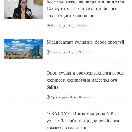
Б.Сэмжидмаа: Зөвшөөрлийн шинжтэй
103 бүртгэлээс нийслэлийн бизнес
эрхлэгчдийг чөлөөллөө
Өчигдөр 09 цаг 24 мин
Улаанбаатарт үүлшинэ, бороо орохгүй
Өчигдөр 09 цаг 19 мин
Орон сууцанд орохоор захиалга өгөөд
хохирсон хохирогчид мэдээлэл өгч
байна
Уржигдар 19 цаг 04 мин
О.БАТХҮҮ: Иргэд хохироод байгаа
учраас Засгийн газар доривтой арга
хэмжээ авч ажиллана