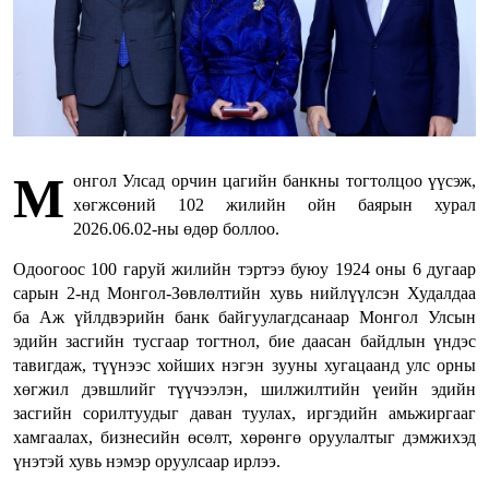
М
онгол Улсад орчин цагийн банкны тогтолцоо үүсэж,
хөгжсөний 102 жилийн ойн баярын хурал
2026.06.02-ны өдөр боллоо.
Одоогоос 100 гаруй жилийн тэртээ буюу 1924 оны 6 дугаар
сарын 2-нд Монгол-Зөвлөлтийн хувь нийлүүлсэн Худалдаа
ба Аж үйлдвэрийн банк байгуулагдсанаар Монгол Улсын
эдийн засгийн тусгаар тогтнол, бие даасан байдлын үндэс
тавигдаж, түүнээс хойших нэгэн зууны хугацаанд улс орны
хөгжил дэвшлийг түүчээлэн, шилжилтийн үеийн эдийн
засгийн сорилтуудыг даван туулах, иргэдийн амьжиргааг
хамгаалах, бизнесийн өсөлт, хөрөнгө оруулалтыг дэмжихэд
үнэтэй хувь нэмэр оруулсаар ирлээ.