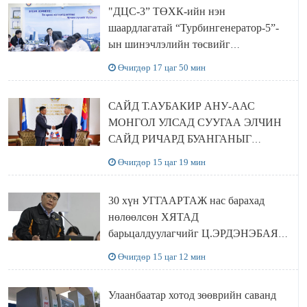
"ДЦС-3” ТӨХК-ийн нэн
шаардлагатай “Турбингенератор-5”-
ын шинэчлэлийн төсвийг
шийдвэрлэхээр болов
Өчигдөр 17 цаг 50 мин
САЙД Т.АУБАКИР АНУ-ААС
МОНГОЛ УЛСАД СУУГАА ЭЛЧИН
САЙД РИЧАРД БУАНГАНЫГ
ХҮЛЭЭН АВЧ УУЛЗЛАА
Өчигдөр 15 цаг 19 мин
30 хүн УГГААРТАЖ нас барахад
нөлөөлсөн ХЯТАД
барьцалдуулагчийг Ц.ЭРДЭНЭБАЯР
захирал дахин худалдаж авахаар
Өчигдөр 15 цаг 12 мин
болжээ
Улаанбаатар хотод зөөврийн саванд