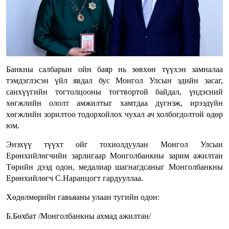
Банкны салбарын ойн баяр нь зөвхөн түүхэн замналаа
тэмдэглэсэн үйл явдал бус Монгол Улсын эдийн засаг,
санхүүгийн тогтолцооны тогтвортой байдал, үндэсний
хөгжлийн ололт амжилтыг хамтдаа дүгнэж, ирээдүйн
хөгжлийн зорилтоо тодорхойлох чухал ач холбогдолтой өдөр
юм.
Энэхүү түүхт ойг тохиолдуулан Монгол Улсын
Ерөнхийлөгчийн зарлигаар Монголбанкны зарим ажилтан
Төрийн дээд одон, медалиар шагнагдсаныг Монголбанкны
Ерөнхийлөгч С.Наранцогт гардууллаа.
Хөдөлмөрийн гавьяаны улаан тугийн одон:
Б.Бөхбат /Монголбанкны ахмад ажилтан/