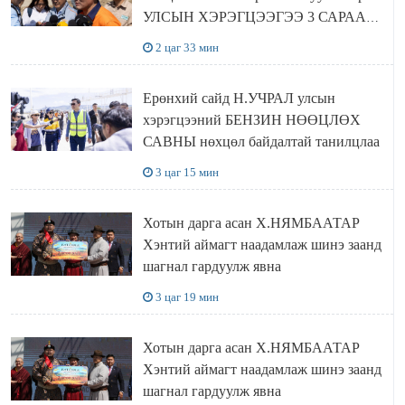
УЛСЫН ХЭРЭГЦЭЭГЭЭ 3 САРААР
НӨӨЦЛӨДӨГ болно
2 цаг 33 мин
Ерөнхий сайд Н.УЧРАЛ улсын
хэрэгцээний БЕНЗИН НӨӨЦЛӨХ
САВНЫ нөхцөл байдалтай танилцлаа
3 цаг 15 мин
Хотын дарга асан Х.НЯМБААТАР
Хэнтий аймагт наадамлаж шинэ заанд
шагнал гардуулж явна
3 цаг 19 мин
Хотын дарга асан Х.НЯМБААТАР
Хэнтий аймагт наадамлаж шинэ заанд
шагнал гардуулж явна