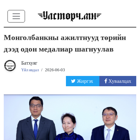
Монголбанкны ажилтнууд төрийн
дээд одон медалиар шагнуулав
Батхуяг
Үйл явдал
/
2026-06-03
Жиргэх
Хуваалцах