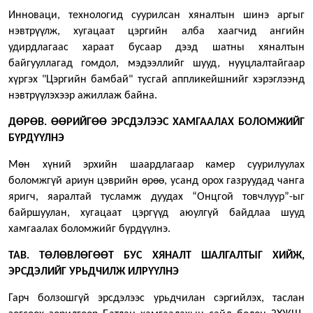
Инноваци, технологид суурилсан хяналтын шинэ аргыг
нэвтрүүлж, хугацаат цэргийн алба хаагчид ангийн
удирдлагаас хараат бусаар дээд шатны хяналтын
байгууллагад гомдол, мэдээллийг шууд, нууцлалтайгаар
хүргэх "Цэргийн бамбай" тусгай аппликейшнийг хэрэглээнд
нэвтрүүлэхээр ажиллаж байна.
ДӨРӨВ. ӨӨРИЙГӨӨ ЭРСДЭЛЭЭС ХАМГААЛАХ БОЛОМЖИЙГ
БҮРДҮҮЛНЭ
Мөн хүний эрхийн шаардлагаар камер суурилуулах
боломжгүй ариун цэврийн өрөө, усанд орох газруудад чанга
яригч, яаралтай тусламж дуудах “Онцгой товчлуур”-ыг
байршуулан, хугацаат цэргүүд аюулгүй байдлаа шууд
хамгаалах боломжийг бүрдүүлнэ.
ТАВ. ТӨЛӨВЛӨГӨӨТ БУС ХЯНАЛТ ШАЛГАЛТЫГ ХИЙЖ,
ЭРСДЭЛИЙГ УРЬДЧИЛЖ ИЛРҮҮЛНЭ
Гарч болзошгүй эрсдэлээс урьдчилан сэргийлэх, таслан