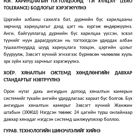
НЭГ. ХАРИУЦЛАГЫН ТОГТОЛЦООНД “ТЭГ ХҮЛЦЭЛ” (ZERO
TOLERANCE) БОДЛОГЫГ ХЭРЭГЖҮҮЛНЭ
Цэргийн албаны сахилга бат, дүрмийн бус харилцааны
зөрчилд хариуцлагыг дээд цэгт нь хүргэж өндөржүүлнэ.
Анги, байгууллагад дүрмийн бус харилцаа үүссэн, эсвэл
түүнийг нуун дарагдуулсан нь тогтоогдсон удирдах албан
тушаалтнуудад шууд хариуцлага тооцон, цэргийн цолыг
бууруулж, Зэвсэгт хүчний эгнээгээс бүрмөсөн чөлөөлөх хууль
эрх зүйн хатуу зарчмыг хэрэгжүүлнэ.
ХОЁР. ХЯНАЛТЫН СИСТЕМД ХӨНДЛӨНГИЙН ДАВХАР
СТАНДАРТЫГ НЭВТРҮҮЛНЭ
Орон нутаг дахь ангиудын дотоод хяналтын камерын
системийг тухайн ангийн удирдлагаас хараат бус болгов. Бүх
ангиудын хяналтын камерыг Зэвсэгт хүчний Жанжин
штабын (ЗХЖШ) Нэгдсэн төвөөс 24 цагийн турш онлайнаар
давхар хянадаг нэгдсэн системд шилжүүлэхээр боллоо.
ГУРАВ. ТЕХНОЛОГИЙН ШИНЭЧЛЭЛИЙГ ХИЙНЭ