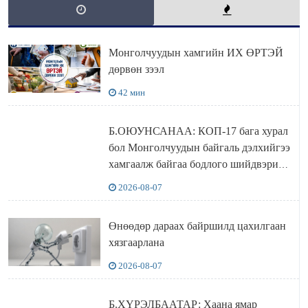
Монголчуудын хамгийн ИХ ӨРТЭЙ
дөрвөн зээл
42 мин
Б.ОЮУНСАНАА: КОП-17 бага хурал
бол Монголчуудын байгаль дэлхийгээ
хамгаалж байгаа бодлого шийдвэрийг
ДЭЛХИЙД СУРТАЛЧИЛАХ гол
2026-08-07
бодлого
Өнөөдөр дараах байршилд цахилгаан
хязгаарлана
2026-08-07
Б.ХҮРЭЛБААТАР: Хаана ямар