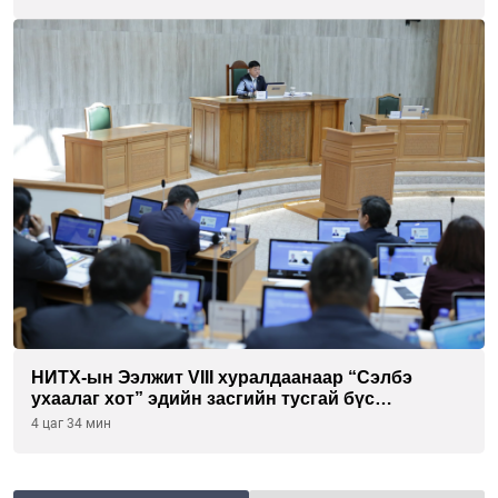
НИТХ-ын Ээлжит VIII хуралдаанаар “Сэлбэ
ухаалаг хот” эдийн засгийн тусгай бүс
байгуулахыг дэмжих тухай асуудлыг хэлэлцэж
4 цаг 34 мин
байна