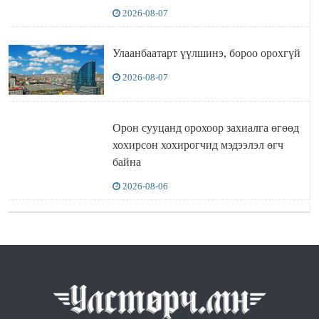
2026-08-07
Улаанбаатарт үүлшинэ, бороо орохгүй
2026-08-07
Орон сууцанд орохоор захиалга өгөөд
хохирсон хохирогчид мэдээлэл өгч
байна
2026-08-06