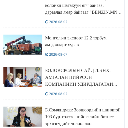
колонкд шатахуун өгч байгаа,
дараалал ямар байгааг "BENZIN.MN”
сайтаас харах боломжтой
2026-08-07
Монголын экспорт 12.2 тэрбум
ам.долларт хүрэв
2026-08-07
БОЛОВСРОЛЫН САЙД Л.ЭНХ-
АМГАЛАН ПИЙРСОН
КОМПАНИЙН УДИРДЛАГАТАЙ
УУЛЗЛАА
2026-08-07
Б.Сэмжидмаа: Зөвшөөрлийн шинжтэй
103 бүртгэлээс нийслэлийн бизнес
эрхлэгчдийг чөлөөллөө