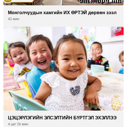
Монголчуудын хамгийн ИХ ӨРТЭЙ дөрвөн зээл
42 мин
ЦЭЦЭРЛЭГИЙН ЭЛСЭЛТИЙН БҮРТГЭЛ ЭХЭЛЛЭЭ
4 цаг 26 мин