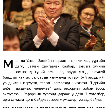
Монгол Улсын Засгийн газраас өгсөн чиглэл, үүргийн
дагуу Батлан хамгаалах салбар, Зэвсэгт хүчний
хэмжээнд хүний амь нас, эрүүл мэнд, аюулгүй
байдлыг хангах, салбарын хэмжээнд тулгарч буй эрсдэлийг
урьдчилан илрүүлж, таслан зогсооход чиглэсэн “Цэргийн
албыг эрсдэлээс чөлөөлье” цогц реформыг албан ёсоор
эхлүүллээ. Реформын хүрээнд дараах үндсэн 7 хөтөлбөр,
арга хэмжээг цогц байдлаар хэрэгжүүлэхээр тусгаад байна.