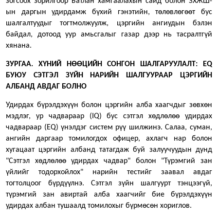
зогсоох зорилгоор Батлан хамгаалахын сайд болон ЗХЖШ-
ын даргын удирдамж бүхий гэнэтийн, төлөвлөгөөт бус
шалгалтуудыг тогтмолжуулж, цэргийн ангиудын бэлэн
байдал, дотоод уур амьсгалыг газар дээр нь тасралтгүй
хянана.
ЗУРГАА. ХҮНИЙ НӨӨЦИЙН СОНГОН ШАЛГАРУУЛАЛТ: EQ
БУЮУ СЭТГЭЛ ЗҮЙН НАРИЙН ШАЛГУУРААР ЦЭРГИЙН
АЛБАНД АВДАГ БОЛНО
Удирдах бүрэлдэхүүн болон цэргийн алба хаагчдыг зөвхөн
мэдлэг, ур чадвараар (IQ) бус сэтгэл хөдлөлөө удирдах
чадвараар (EQ) үнэлдэг систем рүү шилжинэ. Салаа, суман,
ангийн даргаар томилогдох офицер, ахлагч нар болон
хугацаат цэргийн албанд татагдаж буй залуучуудын дунд
"Сэтгэл хөдлөлөө удирдах чадвар" болон "Түрэмгий зан
үйлийг тодорхойлох" нарийн тестийг заавал авдаг
тогтолцоог бүрдүүлнэ. Сэтгэл зүйн шалгуурт тэнцээгүй,
түрэмгий зан авиртай алба хаагчийг бие бүрэлдэхүүн
удирдах албан тушаалд томилохыг бүрмөсөн хориглов.