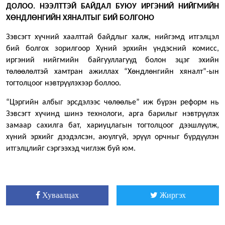
ДОЛОО. НЭЭЛТТЭЙ БАЙДАЛ БУЮУ ИРГЭНИЙ НИЙГМИЙН
ХӨНДЛӨНГИЙН ХЯНАЛТЫГ БИЙ БОЛГОНО
Зэвсэгт хүчний хаалттай байдлыг халж, нийгэмд итгэлцэл
бий болгох зорилгоор Хүний эрхийн үндэсний комисс,
иргэний нийгмийн байгууллагууд болон эцэг эхийн
төлөөлөлтэй хамтран ажиллах “Хөндлөнгийн хяналт”-ын
тогтолцоог нэвтрүүлэхээр боллоо.
“Цэргийн албыг эрсдэлээс чөлөөлье” иж бүрэн реформ нь
Зэвсэгт хүчинд шинэ технологи, арга барилыг нэвтрүүлэх
замаар сахилга бат, хариуцлагын тогтолцоог дээшлүүлж,
хүний эрхийг дээдэлсэн, аюулгүй, эрүүл орчныг бүрдүүлэн
итгэлцлийг сэргээхэд чиглэж буй юм.
Хуваалцах
Жиргэх