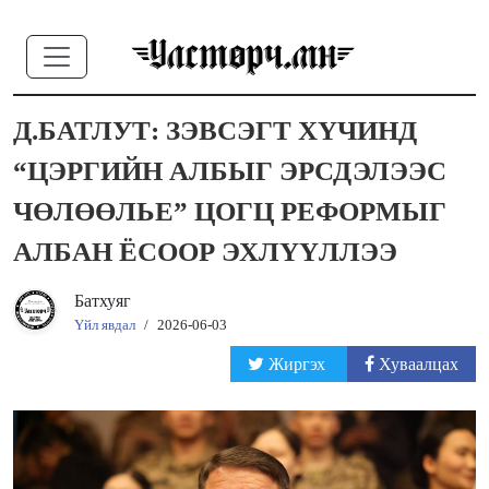
Д.БАТЛУТ: ЗЭВСЭГТ ХҮЧИНД
“ЦЭРГИЙН АЛБЫГ ЭРСДЭЛЭЭС
ЧӨЛӨӨЛЬЕ” ЦОГЦ РЕФОРМЫГ
АЛБАН ЁСООР ЭХЛҮҮЛЛЭЭ
Батхуяг
Үйл явдал
/
2026-06-03
Жиргэх
Хуваалцах