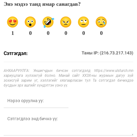
Энэ мэдээ танд ямар санагдав?
1
0
0
0
0
0
Сэтгэгдэл:
Таны IP: (216.73.217.143)
АНХААРУУЛГА: Уншигчдын бичсэн сэтгэгдэлд https://www.ulsturch.mn
хариуцлага хүлээхгүй болно. Манай сайт ХХЗХ-ны журмын дагуу зүй
зохисгүй зарим үг, хэллэгийг хязгаарласан тул Та сэтгэгдэл бичихдээ
бусдын эрх ашгийг хүндэтгэн үзнэ үү.