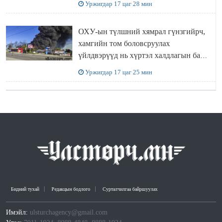
Уржигдар 17 цаг 28 мин
ОХУ-ын түлшний хямрал гүнзгийрч,
хамгийн том боловсруулах
үйлдвэрүүд нь хүртэл халдлагын бай
болов
Уржигдар 17 цаг 25 мин
Бидний тухай
Редакцын бодлого
Сурталчилгаа байршуулах
Имэйл:
ulsturchagency@gmail.com