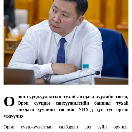
О
рон сууцжуулалтын тухай анхдагч хуулийн төсөл,
Орон сууцны санхүүжилтийн банкны тухай
анхдагч хуулийн төслийг УИХ-д тус тус өргөн
мэдүүлнэ
Орон сууцжуулалтын салбарын эрх зүйн орчныг