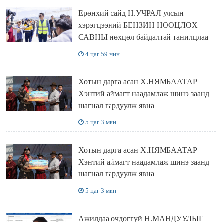
Ерөнхий сайд Н.УЧРАЛ улсын
хэрэгцээний БЕНЗИН НӨӨЦЛӨХ
САВНЫ нөхцөл байдалтай танилцлаа
4 цаг 59 мин
Хотын дарга асан Х.НЯМБААТАР
Хэнтий аймагт наадамлаж шинэ заанд
шагнал гардуулж явна
5 цаг 3 мин
Хотын дарга асан Х.НЯМБААТАР
Хэнтий аймагт наадамлаж шинэ заанд
шагнал гардуулж явна
5 цаг 3 мин
Ажилдаа очдоггүй Н.МАНДУУЛЫГ