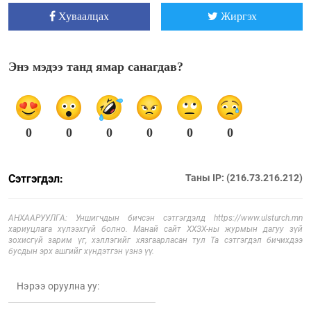
Хуваалцах
Жиргэх
Энэ мэдээ танд ямар санагдав?
0
0
0
0
0
0
Сэтгэгдэл:
Таны IP: (216.73.216.212)
АНХААРУУЛГА: Уншигчдын бичсэн сэтгэгдэлд https://www.ulsturch.mn
хариуцлага хүлээхгүй болно. Манай сайт ХХЗХ-ны журмын дагуу зүй
зохисгүй зарим үг, хэллэгийг хязгаарласан тул Та сэтгэгдэл бичихдээ
бусдын эрх ашгийг хүндэтгэн үзнэ үү.