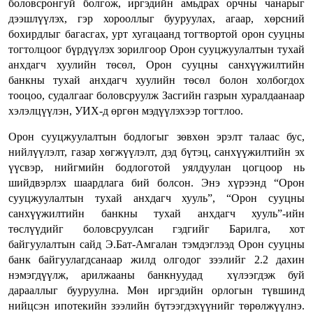
боловсронгуй болгож, иргэдийн амьдрах орчны чанарыг
дээшлүүлэх, гэр хорооллыг бууруулах, агаар, хөрсний
бохирдлыг багасгах, урт хугацаанд тогтвортой орон сууцны
тогтолцоог бүрдүүлэх зорилгоор Орон сууцжуулалтын тухай
анхдагч хуулийн төсөл, Орон сууцны санхүүжилтийн
банкны тухай анхдагч хуулийн төсөл болон холбогдох
тооцоо, судалгааг боловсруулж Засгийн газрын хуралдаанаар
хэлэлцүүлэн, УИХ-д өргөн мэдүүлэхээр тогтлоо.
Орон сууцжуулалтын бодлогыг зөвхөн эрэлт талаас бус,
нийлүүлэлт, газар хөгжүүлэлт, дэд бүтэц, санхүүжилтийн эх
үүсвэр, нийгмийн бодлоготой уялдуулан цогцоор нь
шийдвэрлэх шаардлага бий болсон. Энэ хүрээнд “Орон
сууцжуулалтын тухай анхдагч хууль”, “Орон сууцны
санхүүжилтийн банкны тухай анхдагч хууль”-ийн
төслүүдийг боловсруулсан гэдгийг Барилга, хот
байгуулалтын сайд Э.Бат-Амгалан тэмдэглээд Орон сууцны
банк байгуулагдсанаар жилд олгодог зээлийг 2.2 дахин
нэмэгдүүлж, арилжааны банкнуудад хүлээгдэж буй
дарааллыг бууруулна. Мөн иргэдийн орлогын түвшинд
нийцсэн ипотекийн зээлийн бүтээгдэхүүнийг төрөлжүүлнэ.