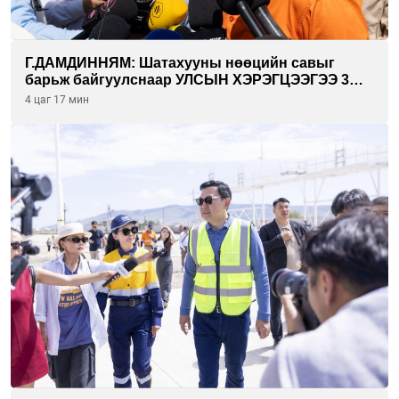
Г.ДАМДИННЯМ: Шатахууны нөөцийн савыг
барьж байгуулснаар УЛСЫН ХЭРЭГЦЭЭГЭЭ 3
САРААР НӨӨЦЛӨДӨГ болно
4 цаг 17 мин