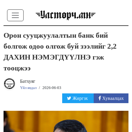
Орон сууцжуулалтын банк бий
болгож одоо олгож буй зээлийг 2,2
ДАХИН НЭМЭГДҮҮЛНЭ гэж
тооцжээ
Батхуяг
Үйл явдал
/
2026-06-03
Жиргэх
Хуваалцах