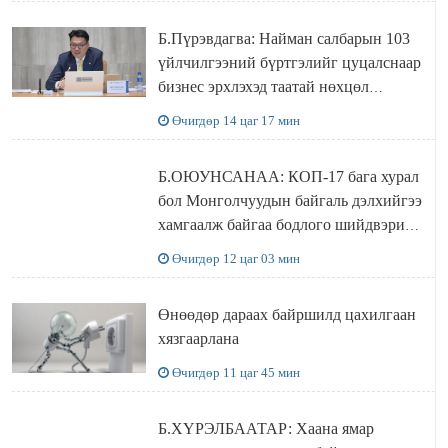
Б.Пүрэвдагва: Найман салбарын 103
үйлчилгээний бүртгэлийг цуцалснаар
бизнес эрхлэхэд таатай нөхцөл
бүрдэнэ
Өчигдөр 14 цаг 17 мин
Б.ОЮУНСАНАА: КОП-17 бага хурал
бол Монголчуудын байгаль дэлхийгээ
хамгаалж байгаа бодлого шийдвэрийг
ДЭЛХИЙД СУРТАЛЧИЛАХ гол
Өчигдөр 12 цаг 03 мин
бодлого
Өнөөдөр дараах байршилд цахилгаан
хязгаарлана
Өчигдөр 11 цаг 45 мин
Б.ХҮРЭЛБААТАР: Хаана ямар