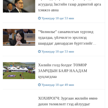
асуудалд Засгийн газар дорвитой арга
хэмжээ авна
Уржигдар 18 цаг 53 мин
"Чөлөөлье" санаачилгын хүрээнд
худалдаа, үйлчилгээ эрхлэхэд
шаарддаг давхардсан бүртгэлийг
хүчингүй болгох тогтоолын төслийг
Уржигдар 18 цаг 53 мин
баталлаа
Хөлийн голд болдог ТӨМӨР
ЗАМЧДЫН БАЯР НААДАМ
цуцлагдлаа
Уржигдар 18 цаг 49 мин
ХОХИРОГЧ: Зургаан жилийн өмнө
дахин төлөвлөлт гээд айлуудыг