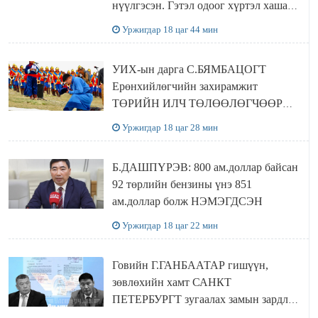
нүүлгэсэн. Гэтэл одоог хүртэл хашаа
байшин ч байхгүй, орон сууц ч
Уржигдар 18 цаг 44 мин
байхгүй хаана амьдрахаа мэдэхгүй явж
байна
УИХ-ын дарга С.БЯМБАЦОГТ
Ерөнхийлөгчийн захирамжит
ТӨРИЙН ИЛЧ ТӨЛӨӨЛӨГЧӨӨР
Сутай хайрханы тахилгад оролцжээ
Уржигдар 18 цаг 28 мин
Б.ДАШПҮРЭВ: 800 ам.доллар байсан
92 төрлийн бензины үнэ 851
ам.доллар болж НЭМЭГДСЭН
Уржигдар 18 цаг 22 мин
Говийн Г.ГАНБААТАР гишүүн,
зөвлөхийн хамт САНКТ
ПЕТЕРБУРГТ зугаалах замын зардлаа
“ИНҮТ” ТӨХХК даажээ