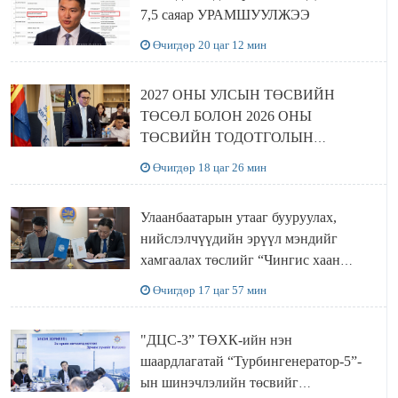
7,5 саяар УРАМШУУЛЖЭЭ
Өчигдөр 20 цаг 12 мин
2027 ОНЫ УЛСЫН ТӨСВИЙН
ТӨСӨЛ БОЛОН 2026 ОНЫ
ТӨСВИЙН ТОДОТГОЛЫН
ТӨСЛИЙН ОЛОН НИЙТИЙН
Өчигдөр 18 цаг 26 мин
ХЭЛЭЛЦҮҮЛЭГ БОЛЛОО
Улаанбаатарын утааг бууруулах,
нийслэлчүүдийн эрүүл мэндийг
хамгаалах төслийг “Чингис хаан
баялгийн сан нэгдэл” ХХК-тай
Өчигдөр 17 цаг 57 мин
хамтран хэрэгжүүлнэ
"ДЦС-3” ТӨХК-ийн нэн
шаардлагатай “Турбингенератор-5”-
ын шинэчлэлийн төсвийг