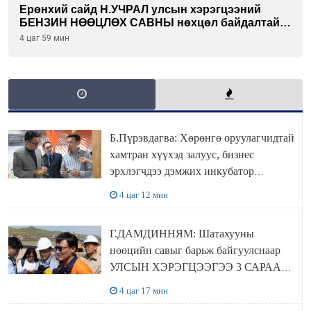
Ерөнхий сайд Н.УЧРАЛ улсын хэрэгцээний
БЕНЗИН НӨӨЦЛӨХ САВНЫ нөхцөл байдалтай
танилцлаа
4 цаг 59 мин
Б.Пүрэвдагва: Хөрөнгө оруулагчидтай
хамтран хүүхэд залуус, бизнес
эрхлэгчдээ дэмжих инкубатор
төвүүдийг хотын захын хорооллуудад
4 цаг 12 мин
байгуулна
Г.ДАМДИННЯМ: Шатахууны
нөөцийн савыг барьж байгуулснаар
УЛСЫН ХЭРЭГЦЭЭГЭЭ 3 САРААР
НӨӨЦЛӨДӨГ болно
4 цаг 17 мин