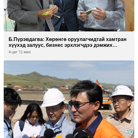
Б.Пүрэвдагва: Хөрөнгө оруулагчидтай хамтран
хүүхэд залуус, бизнес эрхлэгчдээ дэмжих
инкубатор төвүүдийг хотын захын
4 цаг 12 мин
хорооллуудад байгуулна