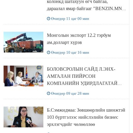
колонкд шатахуун өгч байгаа,
дараалал ямар байгааг "BENZIN.MN”
сайтаас харах боломжтой
Өчигдөр 11 цаг 00 мин
Монголын экспорт 12.2 тэрбум
ам.долларт хүрэв
Өчигдөр 10 цаг 16 мин
БОЛОВСРОЛЫН САЙД Л.ЭНХ-
АМГАЛАН ПИЙРСОН
КОМПАНИЙН УДИРДЛАГАТАЙ
УУЛЗЛАА
Өчигдөр 09 цаг 28 мин
Б.Сэмжидмаа: Зөвшөөрлийн шинжтэй
103 бүртгэлээс нийслэлийн бизнес
эрхлэгчдийг чөлөөллөө