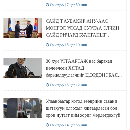
шийдвэрлэхээр болов
Өчигдөр 17 цаг 50 мин
САЙД Т.АУБАКИР АНУ-ААС
МОНГОЛ УЛСАД СУУГАА ЭЛЧИН
САЙД РИЧАРД БУАНГАНЫГ
ХҮЛЭЭН АВЧ УУЛЗЛАА
Өчигдөр 15 цаг 19 мин
30 хүн УГГААРТАЖ нас барахад
нөлөөлсөн ХЯТАД
барьцалдуулагчийг Ц.ЭРДЭНЭБАЯР
захирал дахин худалдаж авахаар
Өчигдөр 15 цаг 12 мин
болжээ
Улаанбаатар хотод зөөврийн саванд
шатахуун олгохыг хязгаарласан бол
орон нутагт ийм хориг мөрдөгдөхгүй
Өчигдөр 14 цаг 55 мин