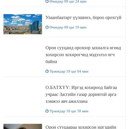
Өчигдөр 09 цаг 24 мин
Улаанбаатарт үүлшинэ, бороо орохгүй
Өчигдөр 09 цаг 19 мин
Орон сууцанд орохоор захиалга өгөөд
хохирсон хохирогчид мэдээлэл өгч
байна
Уржигдар 19 цаг 04 мин
О.БАТХҮҮ: Иргэд хохироод байгаа
учраас Засгийн газар доривтой арга
хэмжээ авч ажиллана
Уржигдар 18 цаг 58 мин
Орон сууцаараа хохирсон иргэдийн