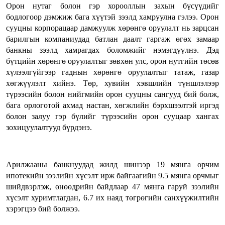
Орон нутаг болон гэр хорооллын захын бүсүүдийг
бодлогоор дэмжиж бага хүүтэй зээлд хамруулна гэлээ. Орон
сууцны корпорацаар дамжуулж хөрөнгө оруулалт нь зарцсан
барилгын компаниудад батлан даалт гаргаж өгөх замаар
банкны зээлд хамрагдах боломжийг нэмэгдүүлнэ. Дэд
бүтцийн хөрөнгө оруулалтыг зөвхөн улс, орон нутгийн төсөв
хүлээлгүйгээр гаднын хөрөнгө оруулалтыг татаж, газар
хөгжүүлэлт хийнэ. Төр, хувийн хэвшлийн түншлэлээр
түрээсийн болон нийгмийн орон сууцны сангууд бий болж,
бага орлоготой ахмад настан, хөгжлийн бэрхшээлтэй иргэд
болон залуу гэр бүлийг түрээсийн орон сууцаар хангах
зохицуулалтууд бүрдэнэ.
Арилжааны банкнуудад жилд шинээр 19 мянга орчим
ипотекийн зээлийн хүсэлт ирж байгаагийн 9.5 мянга орчмыг
шийдвэрлэж, өнөөдрийн байдлаар 47 мянга гаруй зээлийн
хүсэлт хуримтлагдан, 6.7 их наяд төгрөгийн санхүүжилтийн
хэрэгцээ бий болжээ.