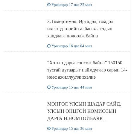
болов
Уржигдар 17 цаг 25 мин
З.Төмөртөмөө: Өргөдөл, гомдол
ихсэхэд төрийн албан хаагчдын
хандлага нөлөөлж байна
Уржигдар 16 цаг 04 мин
“Хотын дарга сонсож байна” 150150
тусгай дугаарыг наймдугаар сарын 14-
нөөс ажиллуулж эхэлнэ
Уржигдар 15 цаг 44 мин
МОНГОЛ УЛСЫН ШАДАР САЙД,
УЛСЫН ОНЦГОЙ КОМИССЫН
ДАРГА Н.НОМТОЙБАЯР
ӨМНӨГОВЬ АЙМАГТ
Уржигдар 15 цаг 36 мин
АЖИЛЛАЛАА