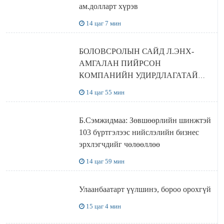
ам.долларт хүрэв
14 цаг 7 мин
БОЛОВСРОЛЫН САЙД Л.ЭНХ-
АМГАЛАН ПИЙРСОН
КОМПАНИЙН УДИРДЛАГАТАЙ
УУЛЗЛАА
14 цаг 55 мин
Б.Сэмжидмаа: Зөвшөөрлийн шинжтэй
103 бүртгэлээс нийслэлийн бизнес
эрхлэгчдийг чөлөөллөө
14 цаг 59 мин
Улаанбаатарт үүлшинэ, бороо орохгүй
15 цаг 4 мин