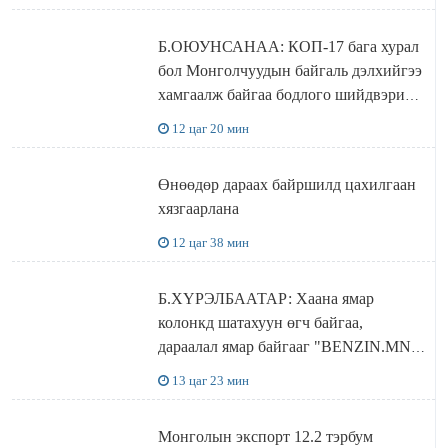
Б.ОЮУНСАНАА: КОП-17 бага хурал
бол Монголчуудын байгаль дэлхийгээ
хамгаалж байгаа бодлого шийдвэрийг
ДЭЛХИЙД СУРТАЛЧИЛАХ гол
12 цаг 20 мин
бодлого
Өнөөдөр дараах байршилд цахилгаан
хязгаарлана
12 цаг 38 мин
Б.ХҮРЭЛБААТАР: Хаана ямар
колонкд шатахуун өгч байгаа,
дараалал ямар байгааг "BENZIN.MN”
сайтаас харах боломжтой
13 цаг 23 мин
Монголын экспорт 12.2 тэрбум