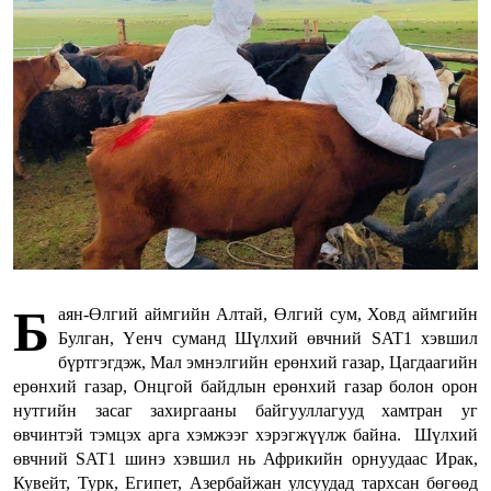
Б
аян-Өлгий аймгийн Алтай, Өлгий сум, Ховд аймгийн
Булган, Үенч суманд Шүлхий өвчний SAT1 хэвшил
бүртгэгдэж, Мал эмнэлгийн ерөнхий газар, Цагдаагийн
ерөнхий газар, Онцгой байдлын ерөнхий газар болон орон
нутгийн засаг захиргааны байгууллагууд хамтран уг
өвчинтэй тэмцэх арга хэмжээг хэрэгжүүлж байна. Шүлхий
өвчний SAT1 шинэ хэвшил нь Африкийн орнуудаас Ирак,
Кувейт, Турк, Египет, Азербайжан улсуудад тархсан бөгөөд