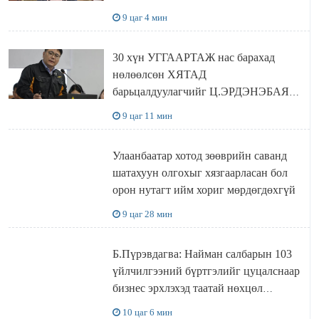
ХҮЛЭЭН АВЧ УУЛЗЛАА
9 цаг 4 мин
30 хүн УГГААРТАЖ нас барахад
нөлөөлсөн ХЯТАД
барьцалдуулагчийг Ц.ЭРДЭНЭБАЯР
захирал дахин худалдаж авахаар
9 цаг 11 мин
болжээ
Улаанбаатар хотод зөөврийн саванд
шатахуун олгохыг хязгаарласан бол
орон нутагт ийм хориг мөрдөгдөхгүй
9 цаг 28 мин
Б.Пүрэвдагва: Найман салбарын 103
үйлчилгээний бүртгэлийг цуцалснаар
бизнес эрхлэхэд таатай нөхцөл
бүрдэнэ
10 цаг 6 мин