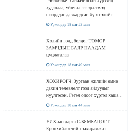
"Чөлөөлье" санаачилгын хүрээнд
худалдаа, үйлчилгээ эрхлэхэд
шаарддаг давхардсан бүртгэлийг
хүчингүй болгох тогтоолын төслийг
Уржигдар 18 цаг 53 мин
баталлаа
Хөлийн голд болдог ТӨМӨР
ЗАМЧДЫН БАЯР НААДАМ
цуцлагдлаа
Уржигдар 18 цаг 49 мин
ХОХИРОГЧ: Зургаан жилийн өмнө
дахин төлөвлөлт гээд айлуудыг
нүүлгэсэн. Гэтэл одоог хүртэл хашаа
байшин ч байхгүй, орон сууц ч
Уржигдар 18 цаг 44 мин
байхгүй хаана амьдрахаа мэдэхгүй явж
байна
УИХ-ын дарга С.БЯМБАЦОГТ
Ерөнхийлөгчийн захирамжит