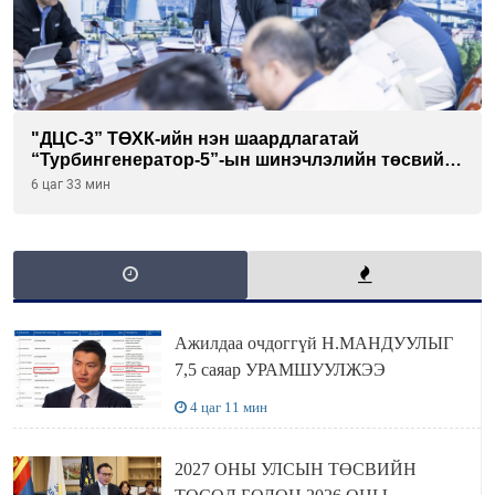
"ДЦС-3” ТӨХК-ийн нэн шаардлагатай
“Турбингенератор-5”-ын шинэчлэлийн төсвийг
шийдвэрлэхээр болов
6 цаг 33 мин
Ажилдаа очдоггүй Н.МАНДУУЛЫГ
7,5 саяар УРАМШУУЛЖЭЭ
4 цаг 11 мин
2027 ОНЫ УЛСЫН ТӨСВИЙН