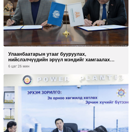
Улаанбаатарын утааг бууруулах,
нийслэлчүүдийн эрүүл мэндийг хамгаалах
төслийг “Чингис хаан баялгийн сан нэгдэл” ХХК-
6 цаг 26 мин
тай хамтран хэрэгжүүлнэ