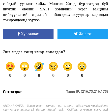
сайдтай уулзалт хийж, Монгол Улсад бүртгэгдээд буй
шүлхий өвчний SAT1 хэвшлийн эсрэг вакцины
нийлүүлэлтийг яаралтай шийдвэрлэх асуудлаар харилцан
тохиролцоонд хүрчээ.
Хуваалцах
Жиргэх
Энэ мэдээ танд ямар санагдав?
0
0
0
0
0
0
Сэтгэгдэл:
Таны IP: (216.73.216.173)
АНХААРУУЛГА: Уншигчдын бичсэн сэтгэгдэлд https://www.ulsturch.mn
хариуцлага хүлээхгүй болно. Манай сайт ХХЗХ-ны журмын дагуу зүй