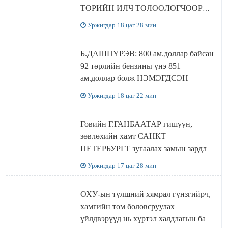
ТӨРИЙН ИЛЧ ТӨЛӨӨЛӨГЧӨӨР
Сутай хайрханы тахилгад оролцжээ
Уржигдар 18 цаг 28 мин
Б.ДАШПҮРЭВ: 800 ам.доллар байсан
92 төрлийн бензины үнэ 851
ам.доллар болж НЭМЭГДСЭН
Уржигдар 18 цаг 22 мин
Говийн Г.ГАНБААТАР гишүүн,
зөвлөхийн хамт САНКТ
ПЕТЕРБУРГТ зугаалах замын зардлаа
“ИНҮТ” ТӨХХК даажээ
Уржигдар 17 цаг 28 мин
ОХУ-ын түлшний хямрал гүнзгийрч,
хамгийн том боловсруулах
үйлдвэрүүд нь хүртэл халдлагын бай