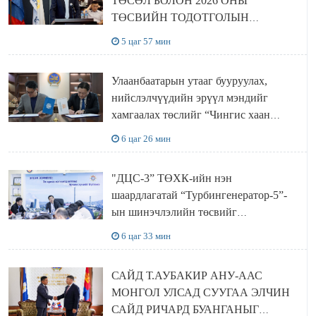
ТӨСӨЛ БОЛОН 2026 ОНЫ
ТӨСВИЙН ТОДОТГОЛЫН
ТӨСЛИЙН ОЛОН НИЙТИЙН
5 цаг 57 мин
ХЭЛЭЛЦҮҮЛЭГ БОЛЛОО
Улаанбаатарын утааг бууруулах,
нийслэлчүүдийн эрүүл мэндийг
хамгаалах төслийг “Чингис хаан
баялгийн сан нэгдэл” ХХК-тай
6 цаг 26 мин
хамтран хэрэгжүүлнэ
"ДЦС-3” ТӨХК-ийн нэн
шаардлагатай “Турбингенератор-5”-
ын шинэчлэлийн төсвийг
шийдвэрлэхээр болов
6 цаг 33 мин
САЙД Т.АУБАКИР АНУ-ААС
МОНГОЛ УЛСАД СУУГАА ЭЛЧИН
САЙД РИЧАРД БУАНГАНЫГ