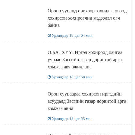
Орон сууцанд орохоор захиалга өгөөд
хохирсон хохирогчид мэдээлэл өгч
байна
Уржигдар 19 цаг 04 мин
О.БАТХҮҮ: Иргэд хохироод байгаа
учраас Засгийн газар доривтой арга
хэмжээ авч ажиллана
Уржигдар 18 цаг 58 мин
Орон сууцаараа хохирсон иргэдийн
асуудалд Засгийн газар дорвитой арга
хэмжээ авна
Уржигдар 18 цаг 53 мин