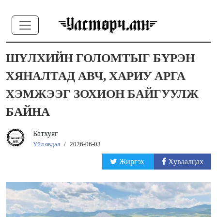
ШҮЛХИЙН ГОЛОМТЫГ БҮРЭН
ХЯНАЛТАД АВЧ, ХАРИУ АРГА
ХЭМЖЭЭГ ЗОХИОН БАЙГУУЛЖ
БАЙНА
Батхуяг
Үйл явдал
/
2026-06-03
Жиргэх
Хуваалцах