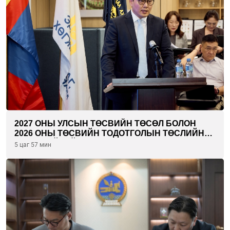
2027 ОНЫ УЛСЫН ТӨСВИЙН ТӨСӨЛ БОЛОН
2026 ОНЫ ТӨСВИЙН ТОДОТГОЛЫН ТӨСЛИЙН
ОЛОН НИЙТИЙН ХЭЛЭЛЦҮҮЛЭГ БОЛЛОО
5 цаг 57 мин