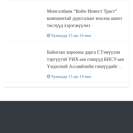
Монголбанк “Койн Инвест Траст”
компанитай дурсгалын зоосны шинэ
төслүүд хэрэгжүүлнэ
Уржигдар 15 цаг 16 мин
Байнгын хорооны дарга Г.Тэмүүлэн
тэргүүтэй УИХ-ын гишүүд БНСУ-ын
Үндэсний Ассамблейн гишүүдийг
хүлээн авч уулзав
Уржигдар 15 цаг 14 мин