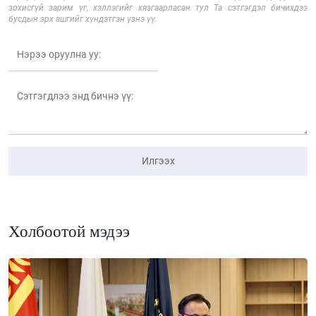
зохисгүй зарим үг, хэллэгийг хязгаарласан тул Та сэтгэгдэл бичихдээ
бусдын эрх ашгийг хүндэтгэн үзнэ үү.
Илгээх
Холбоотой мэдээ