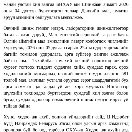
манай улстай хил залгаа БНХАУ-ын Шинжаан аймагт 2026
оны 04 дүгээр бүртгэгдсэн талаар Дэлхийн мал, амьтны
эрүүл мэндийн байгууллага мэдээлжээ.
Өвчний шинж тэмдэг илэрч, лабораторийн шинжилгээгээр
баталгаажсан даруйд Мал эмнэлгийн ерөнхий газраас Баян-
Өлгий аймгийн мал эмнэлгийн газарт холбогдох чиглэлийг
хүргүүлж, 2026 оны 05 дугаар сарын 25-ны өдөр мэргэжлийн
багийг томилон удирдлага, арга зүйгээр ханган ажиллаж
байгаа юм. Тухайлбал шүлхий өвчний голомтод өвчний
хүрээг тогтоох тандалт судалгаа хийх, сумдаас гарах, орох
хөдөлгөөнийг хязгаарлах, өвчний шинж тэмдэг илэрсэн 581
толгой мал, амьтныг устгалд оруулах зэрэг шаардлагатай бүх
арга хэмжээг цаг алдалгүй авч хэрэгжүүлжээ. Ингэснээр
шүлхийн тохиолдол бүртгэгдсэн сумдтай хил залгаа болон
бусад сумдад одоогоор нэмж өвчний шинж тэмдэг илрээгүй
тайван байна.
Хүнс, хөдөө аж ахуй, хөнгөн үйлдвэрийн сайд Ц.Идэрбат
Бүгд Найрамдах Беларусь Улсад олон улсын арга хэмжээнд
оролцож буй бөгөөд тэрбээр ОХУ-ын Хөдөө аж ахуйн дэд