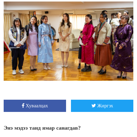
Хуваалцах
Жиргэх
Энэ мэдээ танд ямар санагдав?