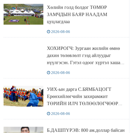
Хөлийн голд болдог ТӨМӨР
ЗАМЧДЫН БАЯР НААДАМ
цуцлагдлаа
2026-08-06
ХОХИРОГЧ: Зургаан жилийн өмнө
дахин төлөвлөлт гээд айлуудыг
нүүлгэсэн. Гэтэл одоог хүртэл хашаа
байшин ч байхгүй, орон сууц ч
2026-08-06
байхгүй хаана амьдрахаа мэдэхгүй явж
байна
УИХ-ын дарга С.БЯМБАЦОГТ
Ерөнхийлөгчийн захирамжит
ТӨРИЙН ИЛЧ ТӨЛӨӨЛӨГЧӨӨР
Сутай хайрханы тахилгад оролцжээ
2026-08-06
Б.ДАШПҮРЭВ: 800 ам.доллар байсан