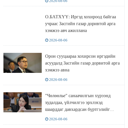
2026-08-06
О.БАТХҮҮ: Иргэд хохироод байгаа
учраас Засгийн газар доривтой арга
хэмжээ авч ажиллана
2026-08-06
Орон сууцаараа хохирсон иргэдийн
асуудалд Засгийн газар дорвитой арга
хэмжээ авна
2026-08-06
"Чөлөөлье" санаачилгын хүрээнд
худалдаа, үйлчилгээ эрхлэхэд
шаарддаг давхардсан бүртгэлийг
хүчингүй болгох тогтоолын төслийг
2026-08-06
баталлаа