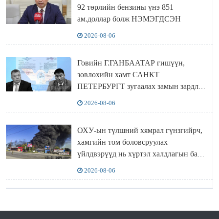
92 төрлийн бензины үнэ 851
ам.доллар болж НЭМЭГДСЭН
2026-08-06
Говийн Г.ГАНБААТАР гишүүн,
зөвлөхийн хамт САНКТ
ПЕТЕРБУРГТ зугаалах замын зардлаа
“ИНҮТ” ТӨХХК даажээ
2026-08-06
ОХУ-ын түлшний хямрал гүнзгийрч,
хамгийн том боловсруулах
үйлдвэрүүд нь хүртэл халдлагын бай
болов
2026-08-06