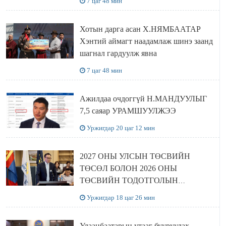
7 цаг 48 мин
Хотын дарга асан Х.НЯМБААТАР
Хэнтий аймагт наадамлаж шинэ заанд
шагнал гардуулж явна
7 цаг 48 мин
Ажилдаа очдоггүй Н.МАНДУУЛЫГ
7,5 саяар УРАМШУУЛЖЭЭ
Уржигдар 20 цаг 12 мин
2027 ОНЫ УЛСЫН ТӨСВИЙН
ТӨСӨЛ БОЛОН 2026 ОНЫ
ТӨСВИЙН ТОДОТГОЛЫН
ТӨСЛИЙН ОЛОН НИЙТИЙН
Уржигдар 18 цаг 26 мин
ХЭЛЭЛЦҮҮЛЭГ БОЛЛОО
Улаанбаатарын утааг бууруулах,