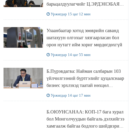
барьцалдуулагчийг Ц.ЭРДЭНЭБАЯР
захирал дахин худалдаж авахаар
Уржигдар 15 цаг 12 мин
болжээ
Улаанбаатар хотод зөөврийн саванд
шатахуун олгохыг хязгаарласан бол
орон нутагт ийм хориг мөрдөгдөхгүй
Уржигдар 14 цаг 55 мин
Б.Пүрэвдагва: Найман салбарын 103
үйлчилгээний бүртгэлийг цуцалснаар
бизнес эрхлэхэд таатай нөхцөл
бүрдэнэ
Уржигдар 14 цаг 17 мин
Б.ОЮУНСАНАА: КОП-17 бага хурал
бол Монголчуудын байгаль дэлхийгээ
хамгаалж байгаа бодлого шийдвэрийг