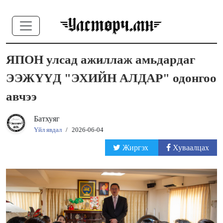
ЯПОН улсад ажиллаж амьдардаг
ЭЭЖҮҮД "ЭХИЙН АЛДАР" одонгоо
авчээ
Батхуяг
Үйл явдал
/
2026-06-04
Жиргэх
Хуваалцах