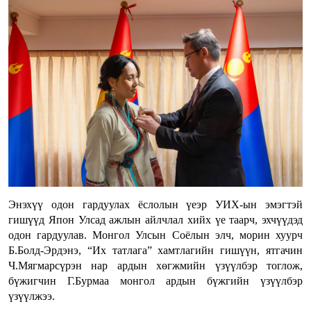
Энэхүү одон гардуулах ёслолын үеэр УИХ-ын эмэгтэй
гишүүд Япон Улсад ажлын айлчлал хийх үе таарч, эхчүүдэд
одон гардуулав. Монгол Улсын Соёлын элч, морин хуурч
Б.Болд-Эрдэнэ, “Их татлага” хамтлагийн гишүүн, ятгачин
Ч.Мягмарсүрэн нар ардын хөгжмийн үзүүлбэр тоглож,
бүжигчин Г.Бурмаа монгол ардын бүжгийн үзүүлбэр
үзүүлжээ.