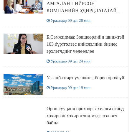
АМГАЛАН ПИЙРСОН
КОМПАНИЙН УДИРДЛАГАТАЙ
УУЛЗЛАА
Уржигдар 09 цаг 28 мин
Б.Сэмжидмаа: Зөвшөөрлийн шинжтэй
103 бүртгэлээс нийслэлийн бизнес
эрхлэгчдийг чөлөөллөө
Уржигдар 09 цаг 24 мин
Улаанбаатарт үүлшинэ, бороо орохгүй
Уржигдар 09 цаг 19 мин
Орон сууцанд орохоор захиалга өгөөд
хохирсон хохирогчид мэдээлэл өгч
байна