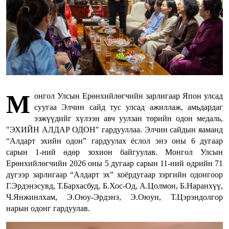
М
онгол Улсын Ерөнхийлөгчийн зарлигаар Япон улсад
суугаа Элчин сайд тус улсад ажиллаж, амьдардаг
ээжүүдийг хүлээн авч уулзан төрийн одон медаль,
"ЭХИЙН АЛДАР ОДОН" гардууллаа. Элчин сайдын яаманд
“Алдарт эхийн одон” гардуулах ёслол энэ оны 6 дугаар
сарын 1-ний өдөр зохион байгуулав. Монгол Улсын
Ерөнхийлөгчийн 2026 оны 5 дугаар сарын 11-ний өдрийн 71
дүгээр зарлигаар “Алдарт эх” хоёрдугаар зэргийн одонгоор
Г.Эрдэнэсувд, Т.Бархасбуд, Б.Хос-Од, А.Цолмон, Б.Наранхүү,
Ч.Янжинлхам, Э.Оюу-Эрдэнэ, Э.Оюун, Т.Цэрэндолгор
нарын одонг гардуулав.