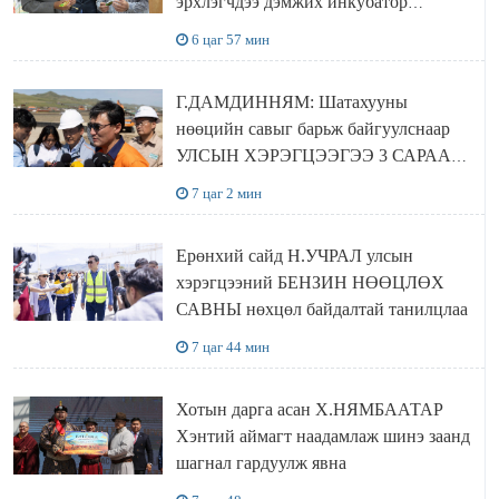
эрхлэгчдээ дэмжих инкубатор
төвүүдийг хотын захын хорооллуудад
6 цаг 57 мин
байгуулна
Г.ДАМДИННЯМ: Шатахууны
нөөцийн савыг барьж байгуулснаар
УЛСЫН ХЭРЭГЦЭЭГЭЭ 3 САРААР
НӨӨЦЛӨДӨГ болно
7 цаг 2 мин
Ерөнхий сайд Н.УЧРАЛ улсын
хэрэгцээний БЕНЗИН НӨӨЦЛӨХ
САВНЫ нөхцөл байдалтай танилцлаа
7 цаг 44 мин
Хотын дарга асан Х.НЯМБААТАР
Хэнтий аймагт наадамлаж шинэ заанд
шагнал гардуулж явна