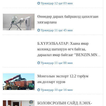
ДЭЛХИЙД СУРТАЛЧИЛАХ гол
Уржигдар 12 цаг 03 мин
бодлого
Өнөөдөр дараах байршилд цахилгаан
хязгаарлана
Уржигдар 11 цаг 45 мин
Б.ХҮРЭЛБААТАР: Хаана ямар
колонкд шатахуун өгч байгаа,
дараалал ямар байгааг "BENZIN.MN”
сайтаас харах боломжтой
Уржигдар 11 цаг 00 мин
Монголын экспорт 12.2 тэрбум
ам.долларт хүрэв
Уржигдар 10 цаг 16 мин
БОЛОВСРОЛЫН САЙД Л.ЭНХ-