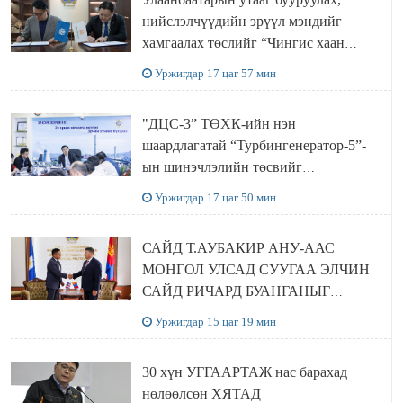
нийслэлчүүдийн эрүүл мэндийг
хамгаалах төслийг “Чингис хаан
баялгийн сан нэгдэл” ХХК-тай
Уржигдар 17 цаг 57 мин
хамтран хэрэгжүүлнэ
"ДЦС-3” ТӨХК-ийн нэн
шаардлагатай “Турбингенератор-5”-
ын шинэчлэлийн төсвийг
шийдвэрлэхээр болов
Уржигдар 17 цаг 50 мин
САЙД Т.АУБАКИР АНУ-ААС
МОНГОЛ УЛСАД СУУГАА ЭЛЧИН
САЙД РИЧАРД БУАНГАНЫГ
ХҮЛЭЭН АВЧ УУЛЗЛАА
Уржигдар 15 цаг 19 мин
30 хүн УГГААРТАЖ нас барахад
нөлөөлсөн ХЯТАД