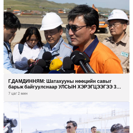
Г.ДАМДИННЯМ: Шатахууны нөөцийн савыг
барьж байгуулснаар УЛСЫН ХЭРЭГЦЭЭГЭЭ 3
САРААР НӨӨЦЛӨДӨГ болно
7 цаг 2 мин