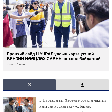
Ерөнхий сайд Н.УЧРАЛ улсын хэрэгцээний
БЕНЗИН НӨӨЦЛӨХ САВНЫ нөхцөл байдалтай
танилцлаа
7 цаг 44 мин
Б.Пүрэвдагва: Хөрөнгө оруулагчидтай
хамтран хүүхэд залуус, бизнес