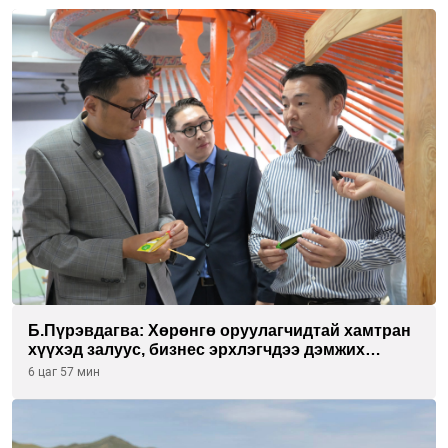
Б.Пүрэвдагва: Хөрөнгө оруулагчидтай хамтран
хүүхэд залуус, бизнес эрхлэгчдээ дэмжих
инкубатор төвүүдийг хотын захын
6 цаг 57 мин
хорооллуудад байгуулна