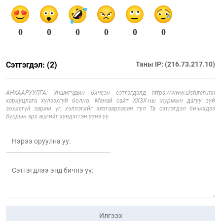
0
0
0
0
0
0
Сэтгэгдэл: (2)
Таны IP: (216.73.217.10)
АНХААРУУЛГА: Уншигчдын бичсэн сэтгэгдэлд https://www.ulsturch.mn
хариуцлага хүлээхгүй болно. Манай сайт ХХЗХ-ны журмын дагуу зүй
зохисгүй зарим үг, хэллэгийг хязгаарласан тул Та сэтгэгдэл бичихдээ
бусдын эрх ашгийг хүндэтгэн үзнэ үү.
Илгээх