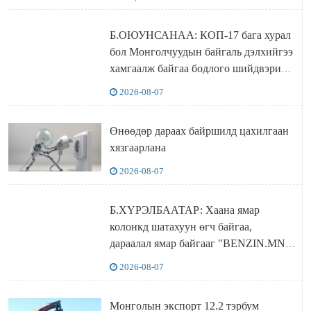
Б.ОЮУНСАНАА: КОП-17 бага хурал
бол Монголчуудын байгаль дэлхийгээ
хамгаалж байгаа бодлого шийдвэрийг
ДЭЛХИЙД СУРТАЛЧИЛАХ гол
2026-08-07
бодлого
Өнөөдөр дараах байршилд цахилгаан
хязгаарлана
2026-08-07
Б.ХҮРЭЛБААТАР: Хаана ямар
колонкд шатахуун өгч байгаа,
дараалал ямар байгааг "BENZIN.MN”
сайтаас харах боломжтой
2026-08-07
Монголын экспорт 12.2 тэрбум