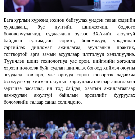
Бага хурлын хүрээнд зохион байгуулах үндсэн таван сэдвийн
хуралдаанд бүс нутгийн шинжээчид, бодлого
боловсруулагчид, судлаачдын зүгээс ЗХА-ийн аюулгүй
байдлын тулгамдсан сорилт, боломжууд, урьдчилан
сэргийлэх дипломат ажиллагаа, зуучлалын практик,
тогтвортой арга замын асуудлаар илтгэлүүд хэлэлцүүлнэ.
Түүнчлэн шинэ технологиуд улс орон, нийгмийн хөгжилд
хэрхэн нөлөөлж буйг судлан шинжлэх бөгөөд хиймэл оюуны
асуудалд төвлөрч, улс орнууд сөрөн тэсвэрлэх чадавхаа
бэхжүүлэхэд хиймэл оюуныг хариуцлагатайгаар ашиглахын
зэрэгцээ засаглал, ил тод байдал, хамтын ажиллагаагаар
дамжуулан аюулгүй байдлын эрсдэлийг бууруулах
боломжийн талаар санал солилцоно.