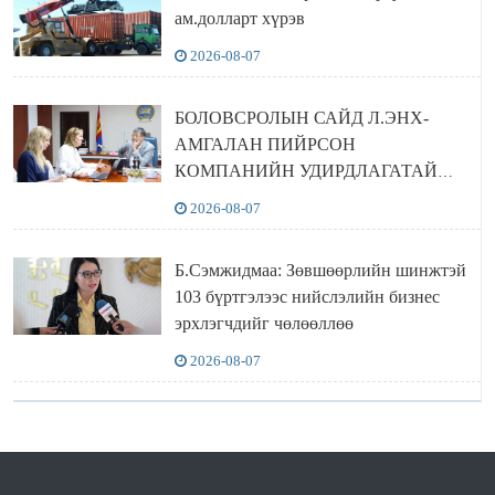
ам.долларт хүрэв
2026-08-07
БОЛОВСРОЛЫН САЙД Л.ЭНХ-
АМГАЛАН ПИЙРСОН
КОМПАНИЙН УДИРДЛАГАТАЙ
УУЛЗЛАА
2026-08-07
Б.Сэмжидмаа: Зөвшөөрлийн шинжтэй
103 бүртгэлээс нийслэлийн бизнес
эрхлэгчдийг чөлөөллөө
2026-08-07