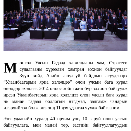
М
онгол Улсын Гадаад харилцааны яам, Стратеги
судалгааны хүрээлэн хамтран зохион байгуулдаг
Зүүн хойд Азийн аюулгүй байдлын асуудлаарх
“Улаанбаатарын яриа хэлэлцээ” олон улсын бага хурал
өнөөдөр эхэллээ. 2014 оноос хойш жил бүр зохион байгуулж
ирсэн Улаанбаатарын яриа хэлэлцээ олон улсын бага хурал
нь манай гадаад бодлогын нэгдмэл, залгамж чанарын
илэрхийлэл болж энэ онд 11 дэх удаагаа чуулж байгаа юм.
Энэ удаагийн хуралд 40 орчим улс, 10 гаруй олон улсын
байгууллага, мөн манай төр, засгийн байгууллагуудын