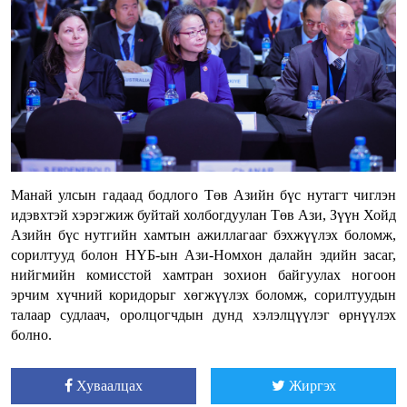
Манай улсын гадаад бодлого Төв Азийн бүс нутагт чиглэн
идэвхтэй хэрэгжиж буйтай холбогдуулан Төв Ази, Зүүн Хойд
Азийн бүс нутгийн хамтын ажиллагааг бэхжүүлэх боломж,
сорилтууд болон НҮБ-ын Ази-Номхон далайн эдийн засаг,
нийгмийн комисстой хамтран зохион байгуулах ногоон
эрчим хүчний коридорыг хөгжүүлэх боломж, сорилтуудын
талаар судлаач, оролцогчдын дунд хэлэлцүүлэг өрнүүлэх
болно.
Хуваалцах
Жиргэх