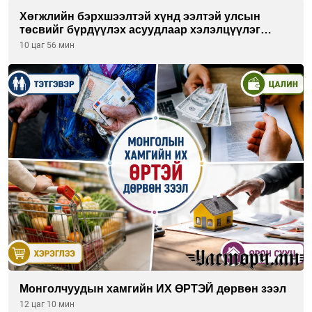
Хөгжлийн бэрхшээлтэй хүнд ээлтэй улсын
төсвийг бүрдүүлэх асуудлаар хэлэлцүүлэг
өрнүүлж байна
10 цаг 56 мин
Монголчуудын хамгийн ИХ ӨРТЭЙ дөрвөн зээл
12 цаг 10 мин