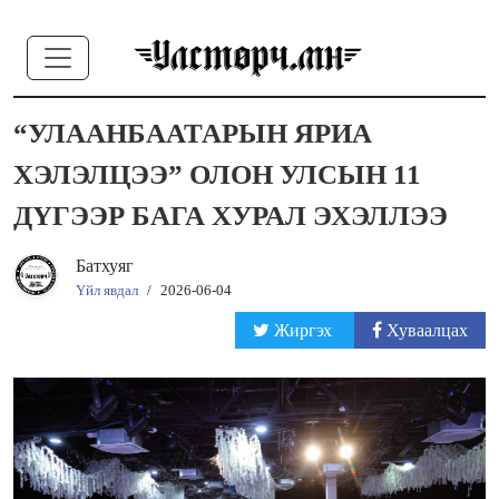
“УЛААНБААТАРЫН ЯРИА
ХЭЛЭЛЦЭЭ” ОЛОН УЛСЫН 11
ДҮГЭЭР БАГА ХУРАЛ ЭХЭЛЛЭЭ
Батхуяг
Үйл явдал
/
2026-06-04
Жиргэх
Хуваалцах