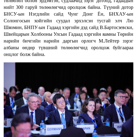
төлөөлөл болон эрдэмтэн, судлаачид зэрэг дотоод, гадаадын
нийт 300 гаруй төлөөлөгчид оролцож байна. Түүний дотор
БНСУ-ын Нэгдлийн сайд Чунг Донг Ён, БНХАУ-ын
Солонгосын хойгийн суудал эрхэлсэн тусгай элч Лю
Шяомин, БНПУ-ын Гадаад хэргийн дэд сайд В.Бартосзевски,
Швейцарын Холбооны Улсын Гадаад хэргийн яамны Төрийн
нарийн бичгийн нарийн даргын орлогч М.Лейтер зэрэг
албаны өндөр түвшний төлөөлөгчид оролцож буйгаараа
онцлог болж байна.