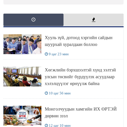
Хууль зүй, дотоод хэргийн сайдын
шуурхай хуралдаан боллоо
9 цаг 23 мин
Хөгжлийн бэрхшээлтэй хүнд ээлтэй
улсын төсвийг бүрдүүлэх асуудлаар
хэлэлцүүлэг өрнүүлж байна
10 цаг 56 мин
Монголчуудын хамгийн ИХ ӨРТЭЙ
дөрвөн зээл
12 цаг 10 мин