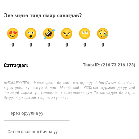
Энэ мэдээ танд ямар санагдав?
0
0
0
0
0
0
Сэтгэгдэл:
Таны IP: (216.73.216.123)
АНХААРУУЛГА: Уншигчдын бичсэн сэтгэгдэлд https://www.ulsturch.mn
хариуцлага хүлээхгүй болно. Манай сайт ХХЗХ-ны журмын дагуу зүй
зохисгүй зарим үг, хэллэгийг хязгаарласан тул Та сэтгэгдэл бичихдээ
бусдын эрх ашгийг хүндэтгэн үзнэ үү.