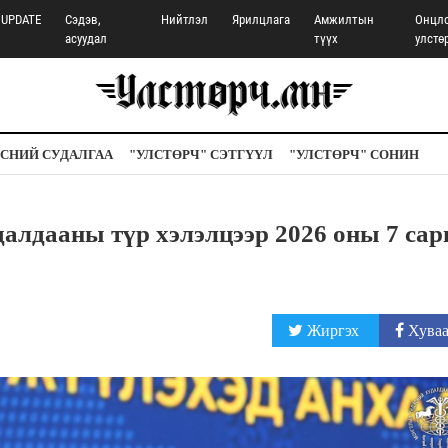
UPDATE
Сэдэв,
Нийтлэл
Ярилцлага
Амжилтын
Онцл
асуудал
түүх
улстө
СНИЙ СУДАЛГАА
"УЛСТӨРЧ" СЭТГҮҮЛ
"УЛСТӨРЧ" СОНИН
алдааны түр хэлэлцээр 2026 оны 7 са
Жиргэх
Хуваа