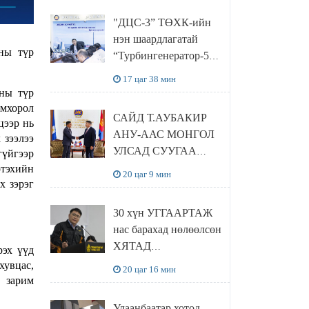
“Чингис хаан
"ДЦС-3” ТӨХК-ийн
баялгийн сан нэгдэл”
нэн шаардлагатай
ХХК-тай хамтран
ны түр
“Турбингенератор-5”-
хэрэгжүүлнэ
ын шинэчлэлийн
17 цаг 38 мин
төсвийг
ны түр
шийдвэрлэхээр болов
амхорол
САЙД Т.АУБАКИР
цээр нь
АНУ-ААС МОНГОЛ
 зээлээ
УЛСАД СУУГАА
гүйгээр
ЭЛЧИН САЙД
ртэхийн
20 цаг 9 мин
х зэрэг
РИЧАРД
БУАНГАНЫГ
30 хүн УГГААРТАЖ
ХҮЛЭЭН АВЧ
нас барахад нөлөөлсөн
УУЛЗЛАА
ХЯТАД
рэх үүд
барьцалдуулагчийг
хувцас,
20 цаг 16 мин
Ц.ЭРДЭНЭБАЯР
 зарим
захирал дахин
Улаанбаатар хотод