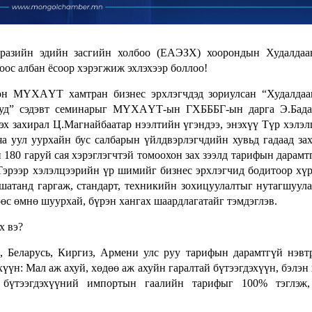
вразийн эдийн засгийн холбоо (ЕАЭЗХ) хоорондын Худалдаа
оос албан ёсоор хэрэгжиж эхлэхээр боллоо!
 МҮХАҮТ хамтран бизнес эрхлэгчдэд зориулсан “Худалдаа
длууд” сэдэвт семинарыг МҮХАҮТ-ын ГХБББГ-ын дарга Э.Бад
захирал Ц.Магнайбаатар нээлтийн үгэндээ, энэхүү Түр хэлэл
 уул уурхайн бус салбарын үйлдвэрлэгчдийн хувьд гадаад зах
80 гаруй сая хэрэглэгчтэй томоохон зах зээлд тарифын дарамт
Тэрээр хэлэлцээрийн үр шимийг бизнес эрхлэгчид бодитоор хү
атанд гаргаж, стандарт, техникийн зохицуулалтыг нутагшуула
өс өмнө шуурхай, бүрэн хангах шаардлагатайг тэмдэглэв.
х вэ?
ан, Беларусь, Киргиз, Армени улс руу тарифын дарамтгүй нэвт
хүүн: Мал аж ахуй, хөдөө аж ахуйн гаралтай бүтээгдэхүүн, бэлэн 
 бүтээгдэхүүний импортын гаалийн тарифыг 100% тэглэж,