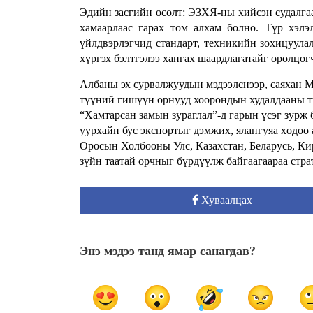
Эдийн засгийн өсөлт: ЭЗХЯ-ны хийсэн судалга
хамаарлаас гарах том алхам болно. Түр хэлэ
үйлдвэрлэгчид стандарт, техникийн зохицуула
хүргэх бэлтгэлээ хангах шаардлагатайг оролцо
Албаны эх сурвалжуудын мэдээлснээр, саяхан М
түүний гишүүн орнууд хоорондын худалдааны т
“Хамтарсан замын зураглал”-д гарын үсэг зурж
уурхайн бус экспортыг дэмжих, ялангуяа хөдөө
Оросын Холбооны Улс, Казахстан, Беларусь, Ки
зүйн таатай орчныг бүрдүүлж байгаагаараа стра
Хуваалцах
Энэ мэдээ танд ямар санагдав?