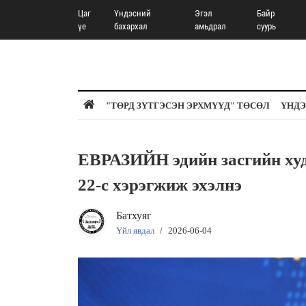
Цаг
Үндэсний
Эгэл
Байр
үе
бахархал
амьдрал
суурь
"ТӨРД ЗҮТГЭСЭН ЭРХМҮҮД" ТӨСӨЛ
ҮНДЭ
ЕВРАЗИЙН эдийн засгийн худ
22-с хэрэгжиж эхэлнэ
Батхуяг
Үйл явдал
/
2026-06-04