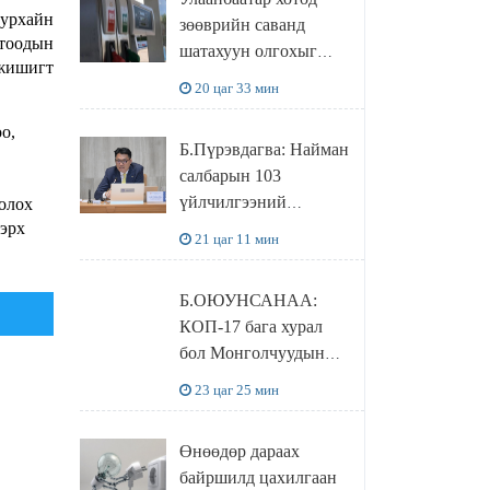
худалдаж авахаар
уурхайн
зөөврийн саванд
болжээ
отоодын
шатахуун олгохыг
 жишигт
хязгаарласан бол орон
20 цаг 33 мин
нутагт ийм хориг
мөрдөгдөхгүй
о,
Б.Пүрэвдагва: Найман
салбарын 103
үйлчилгээний
олох
 эрх
бүртгэлийг
21 цаг 11 мин
цуцалснаар бизнес
эрхлэхэд таатай
Б.ОЮУНСАНАА:
нөхцөл бүрдэнэ
КОП-17 бага хурал
бол Монголчуудын
байгаль дэлхийгээ
23 цаг 25 мин
хамгаалж байгаа
бодлого шийдвэрийг
Өнөөдөр дараах
ДЭЛХИЙД
байршилд цахилгаан
СУРТАЛЧИЛАХ гол