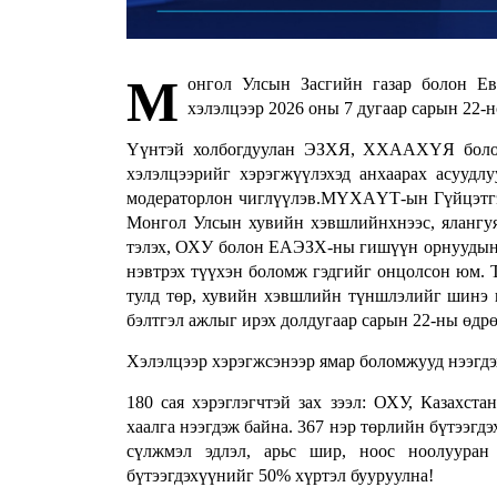
М
онгол Улсын Засгийн газар болон Е
хэлэлцээр 2026 оны 7 дугаар сарын 22-н
Үүнтэй холбогдуулан ЭЗХЯ, ХХААХҮЯ болон
хэлэлцээрийг хэрэгжүүлэхэд анхаарах асуу
модераторлон чиглүүлэв.МҮХАҮТ-ын Гүйцэтгэх 
Монгол Улсын хувийн хэвшлийнхнээс, ялангуяа
тэлэх, ОХУ болон ЕАЭЗХ-ны гишүүн орнуудын 1
нэвтрэх түүхэн боломж гэдгийг онцолсон юм. 
тулд төр, хувийн хэвшлийн түншлэлийг шинэ ш
бэлтгэл ажлыг ирэх долдугаар сарын 22-ны өдрө
Хэлэлцээр хэрэгжсэнээр ямар боломжууд нээгдэ
180 сая хэрэглэгчтэй зах зээл: ОХУ, Казахст
хаалга нээгдэж байна. 367 нэр төрлийн бүтээгдэ
сүлжмэл эдлэл, арьс шир, ноос ноолууран
бүтээгдэхүүнийг 50% хүртэл бууруулна!