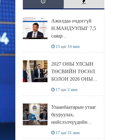
Ажилдаа очдоггүй
Н.МАНДУУЛЫГ 7,5
саяар
УРАМШУУЛЖЭЭ
15 цаг 16 мин
2027 ОНЫ УЛСЫН
ТӨСВИЙН ТӨСӨЛ
БОЛОН 2026 ОНЫ
ТӨСВИЙН
17 цаг 2 мин
ТОДОТГОЛЫН
ТӨСЛИЙН ОЛОН
Улаанбаатарын утааг
НИЙТИЙН
бууруулах,
ХЭЛЭЛЦҮҮЛЭГ
нийслэлчүүдийн
БОЛЛОО
эрүүл мэндийг
17 цаг 31 мин
хамгаалах төслийг