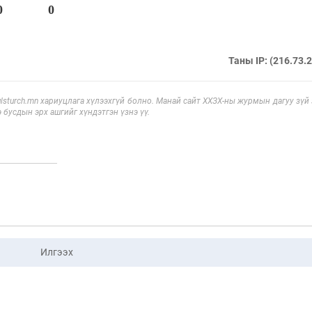
0
0
Таны IP: (216.73.
sturch.mn хариуцлага хүлээхгүй болно. Манай сайт ХХЗХ-ны журмын дагуу зүй
э бусдын эрх ашгийг хүндэтгэн үзнэ үү.
Илгээх