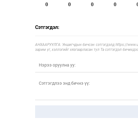
0
0
0
0
Сэтгэгдэл:
АНХААРУУЛГА: Уншигчдын бичсэн сэтгэгдэлд https://www.ul
зарим үг, хэллэгийг хязгаарласан тул Та сэтгэгдэл бичихдэ