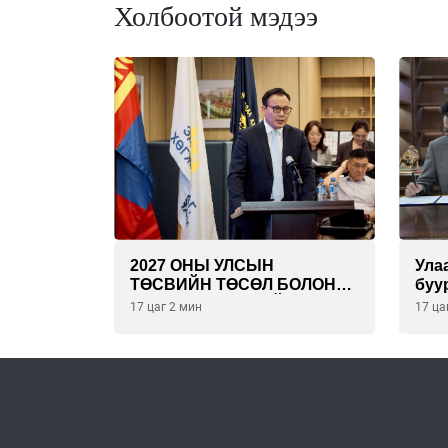
Холбоотой мэдээ
2027 ОНЫ УЛСЫН
Ула
ТӨСВИЙН ТӨСӨЛ БОЛОН
буу
2026 ОНЫ ТӨСВИЙН
эрү
17 цаг 2 мин
17 ца
ТОДОТГОЛЫН ТӨСЛИЙН
төс
ОЛОН НИЙТИЙН
бая
ХЭЛЭЛЦҮҮЛЭГ БОЛЛОО
тай