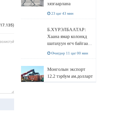
хязгаарлана
бодлого
23 цаг 43 мин
217.135)
Б.ХҮРЭЛБААТАР:
Хаана ямар колонкд
 зохисгүй
шатахуун өгч байгаа,
дараалал ямар байгааг
Өчигдөр 11 цаг 00 мин
"BENZIN.MN”
сайтаас харах
Монголын экспорт
боломжтой
12.2 тэрбум ам.долларт
хүрэв
Өчигдөр 10 цаг 16 мин
БОЛОВСРОЛЫН
САЙД Л.ЭНХ-
АМГАЛАН