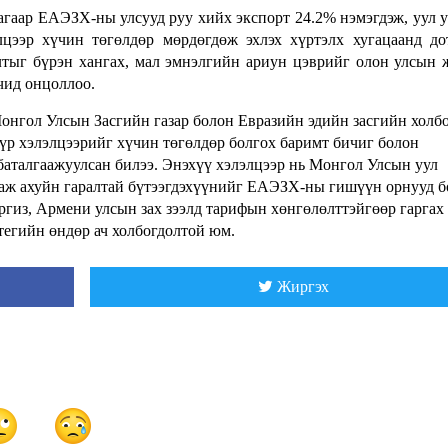
агаар ЕАЭЗХ-ны улсууд руу хийх экспорт 24.2% нэмэгдэж, уул 
лцээр хүчин төгөлдөр мөрдөгдөж эхлэх хүртэлх хугацаанд д
лтыг бүрэн хангах, мал эмнэлгийн ариун цэврийг олон улсын
гчид онцоллоо.
онгол Улсын Засгийн газар болон Евразийн эдийн засгийн холбо
үр хэлэлцээрийг хүчин төгөлдөр болгох баримт бичиг болон
 баталгаажуулсан билээ. Энэхүү хэлэлцээр нь Монгол Улсын уул
 аж ахуйн гаралтай бүтээгдэхүүнийг ЕАЭЗХ-ны гишүүн орнууд б
ргиз, Армени улсын зах зээлд тарифын хөнгөлөлттэйгөөр гаргах
тегийн өндөр ач холбогдолтой юм.
Жиргэх