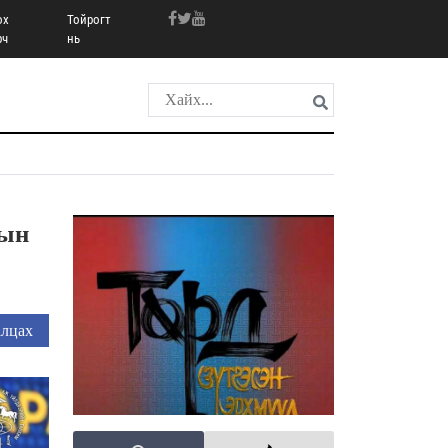
ох
Тойрогт
рч
нь
рын
лцах