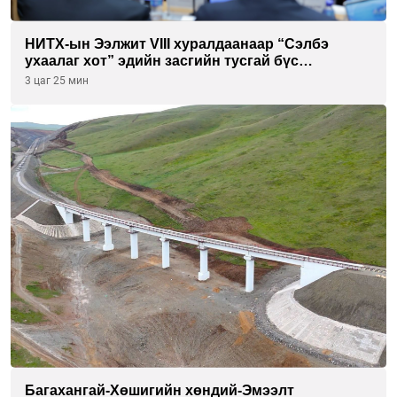
НИТХ-ын Ээлжит VIII хуралдаанаар “Сэлбэ
ухаалаг хот” эдийн засгийн тусгай бүс
байгуулахыг дэмжих тухай асуудлыг хэлэлцэж
3 цаг 25 мин
байна
Багахангай-Хөшигийн хөндий-Эмээлт