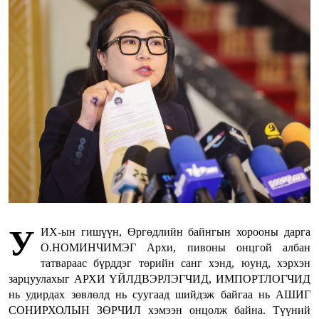
У
ИХ-ын гишүүн, Өргөдлийн байнгын хорооны дарга
О.НОМИНЧИМЭГ Архи, пивоны онцгой албан
татвараас бүрддэг төрийн санг хэнд, юунд, хэрхэн
зарцуулахыг АРХИ ҮЙЛДВЭРЛЭГЧИД, ИМПОРТЛОГЧИД
нь удирдах зөвлөлд нь суугаад шийдэж байгаа нь АШИГ
СОНИРХОЛЫН ЗӨРЧИЛ хэмээн онцолж байна. Түүний