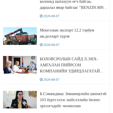
колонкд шатахуун өгч байгаа,
дараалал ямар байгааг "BENZIN.MN”
сайтаас харах боломжтой
2026-08-07
Монголын экспорт 12.2 тэрбум
ам.долларт хүрэв
2026-08-07
БОЛОВСРОЛЫН САЙД Л.ЭНХ-
АМГАЛАН ПИЙРСОН
КОМПАНИЙН УДИРДЛАГАТАЙ
УУЛЗЛАА
2026-08-07
Б.Сэмжидмаа: Зөвшөөрлийн шинжтэй
103 бүртгэлээс нийслэлийн бизнес
эрхлэгчдийг чөлөөллөө