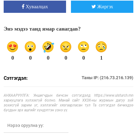
Хуваалцах
Жиргэх
Энэ мэдээ танд ямар санагдав?
0
0
0
0
0
1
Сэтгэгдэл:
Таны IP: (216.73.216.139)
АНХААРУУЛГА: Уншигчдын бичсэн сэтгэгдэлд https://www.ulsturch.mn
хариуцлага хүлээхгүй болно. Манай сайт ХХЗХ-ны журмын дагуу зүй
зохисгүй зарим үг, хэллэгийг хязгаарласан тул Та сэтгэгдэл бичихдээ
бусдын эрх ашгийг хүндэтгэн үзнэ үү.