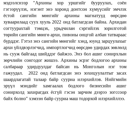
мэдээлснээр "Архины хор уршгийг бууруулах, соён
гэгээрүүлэх, нэгэнт энэ хоронд донтсон хүмүүсийг эмчлэх
ёстой сангийн мөнгийг архины магнатууд өөрсдөө
хуваарилаад суух хууль 2022 онд батлагдсан байна. Архидан
согтуурахтай тэмцэх, урьдчилан сэргийлэх зорилготой
төрийн сангийн мөнгө архи, пивоны онцгой албан татвараас
бүрддэг. Гэтэл энэ сангийн мөнгийг хэнд, юунд зарцуулахыг
архи үйлдвэрлэгчид, импортлогчид өөрсдөө удирдах зөвлөлд
нь сууж байгаад шийддэг байжээ. Энэ бол ашиг сонирхлын
зөрчлийн сонгодог жишээ. Архины эсрэг бодлогоо архины
салбараар удирдуулдаг байсан нь Монголын нэг том
гажуудал. 2022 онд батлагдсан энэ зохицуулалтыг засах
шаардлагатай талаар байр сууриа илэрхийлэв. Нийгмийн
эрүүл мэндийг хамгаалах бодлого бизнесийн ашиг
сонирхолд захирагдах ёсгүй гэсэн зарчим дээрээ зогссоор
байх болно" хэмээн байр сууриа маш тодорхой илэрхийллээ.