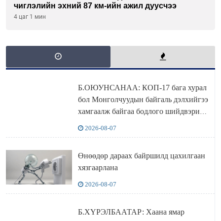
чиглэлийн эхний 87 км-ийн ажил дуусчээ
4 цаг 1 мин
Б.ОЮУНСАНАА: КОП-17 бага хурал
бол Монголчуудын байгаль дэлхийгээ
хамгаалж байгаа бодлого шийдвэрийг
ДЭЛХИЙД СУРТАЛЧИЛАХ гол
2026-08-07
бодлого
Өнөөдөр дараах байршилд цахилгаан
хязгаарлана
2026-08-07
Б.ХҮРЭЛБААТАР: Хаана ямар