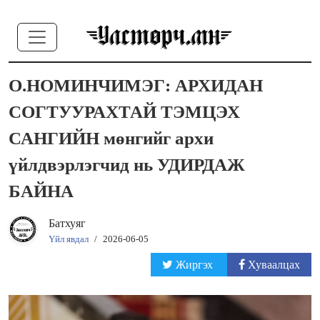
О.НОМИНЧИМЭГ: АРХИДАН
СОГТУУРАХТАЙ ТЭМЦЭХ
САНГИЙН мөнгийг архи
үйлдвэрлэгчид нь УДИРДАЖ
БАЙНА
Батхуяг
Үйл явдал
/
2026-06-05
Жиргэх
Хуваалцах