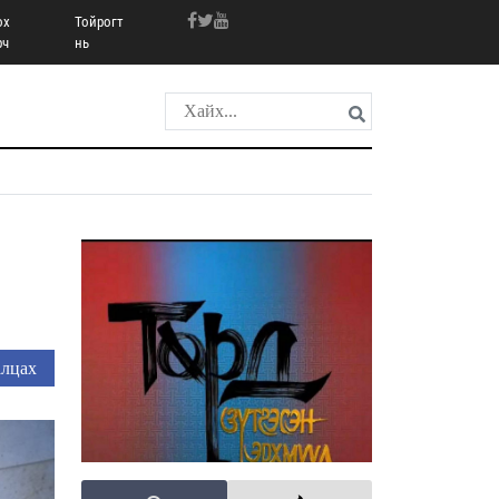
ох
Тойрогт
рч
нь
лцах