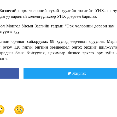
Бизнесийн эрх чөлөөний тухай хуулийн төслийг УИХ-ын чу
 дагуу яаралтай хэлэлцүүлэхээр УИХ-д өргөн барилаа.
бол Монгол Улсын Засгийн газрын “Эрх чөлөөний дөрвөн зам,
жүүлэх хууль.
алтын орчныг сайжруулах 99 хуульд өөрчлөлт оруулна. Мэр
йг буюу 120 гаруй энгийн зөвшөөрөл олгох эрхийг шилжүүл
адаадын банк байгуулах, цахимаар бизнес эрхлэх эрх зүйн
элнэ.
Жиргэх