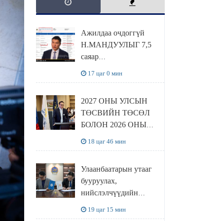
Ажилдаа очдоггүй
Н.МАНДУУЛЫГ 7,5
саяар
УРАМШУУЛЖЭЭ
17 цаг 0 мин
2027 ОНЫ УЛСЫН
ТӨСВИЙН ТӨСӨЛ
БОЛОН 2026 ОНЫ
ТӨСВИЙН
18 цаг 46 мин
ТОДОТГОЛЫН
ТӨСЛИЙН ОЛОН
Улаанбаатарын утааг
НИЙТИЙН
бууруулах,
ХЭЛЭЛЦҮҮЛЭГ
нийслэлчүүдийн
БОЛЛОО
эрүүл мэндийг
19 цаг 15 мин
хамгаалах төслийг