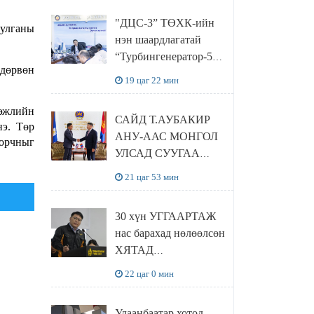
“Чингис хаан
"ДЦС-3” ТӨХК-ийн
баялгийн сан нэгдэл”
улганы
нэн шаардлагатай
ХХК-тай хамтран
“Турбингенератор-5”-
хэрэгжүүлнэ
 дөрвөн
ын шинэчлэлийн
19 цаг 22 мин
төсвийг
шийдвэрлэхээр болов
гэжлийн
САЙД Т.АУБАКИР
нэ. Төр
АНУ-ААС МОНГОЛ
 орчныг
УЛСАД СУУГАА
ЭЛЧИН САЙД
21 цаг 53 мин
РИЧАРД
БУАНГАНЫГ
30 хүн УГГААРТАЖ
ХҮЛЭЭН АВЧ
нас барахад нөлөөлсөн
УУЛЗЛАА
ХЯТАД
барьцалдуулагчийг
22 цаг 0 мин
Ц.ЭРДЭНЭБАЯР
захирал дахин
Улаанбаатар хотод