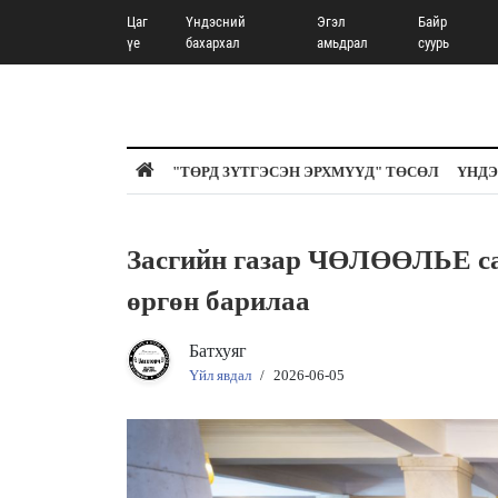
Цаг
Үндэсний
Эгэл
Байр
үе
бахархал
амьдрал
суурь
"ТӨРД ЗҮТГЭСЭН ЭРХМҮҮД" ТӨСӨЛ
ҮНДЭ
Засгийн газар ЧӨЛӨӨЛЬЕ са
өргөн барилаа
Батхуяг
Үйл явдал
/
2026-06-05