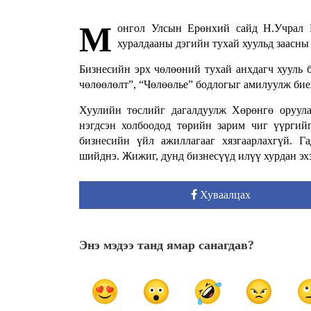
М
онгол Улсын Ерөнхий сайд Н.Учрал 
хуралдааны дэгийн тухай хуульд заасны
Бизнесийн эрх чөлөөний тухай анхдагч хууль 
чөлөөлөлт”, “Чөлөөлье” бодлогыг амилуулж бие
Хуулийн төслийг дагалдуулж Хөрөнгө оруул
нэгдсэн холбоодод төрийн зарим чиг үүрги
бизнесийн үйл ажиллагааг хязгаарлахгүй. Г
шийднэ. Жижиг, дунд бизнесүүд илүү хурдан эх
Хуваалцах
Энэ мэдээ танд ямар санагдав?