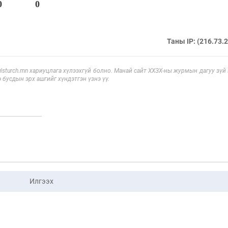
0
0
Таны IP: (216.73.
sturch.mn хариуцлага хүлээхгүй болно. Манай сайт ХХЗХ-ны журмын дагуу зүй
э бусдын эрх ашгийг хүндэтгэн үзнэ үү.
Илгээх