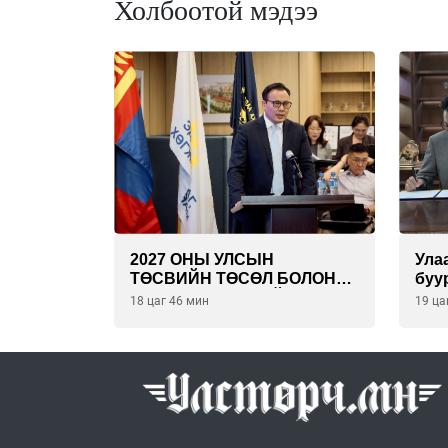
Холбоотой мэдээ
2027 ОНЫ УЛСЫН
Ула
ТӨСВИЙН ТӨСӨЛ БОЛОН
буу
2026 ОНЫ ТӨСВИЙН
эрү
18 цаг 46 мин
19 ца
ТОДОТГОЛЫН ТӨСЛИЙН
төс
ОЛОН НИЙТИЙН
бая
ХЭЛЭЛЦҮҮЛЭГ БОЛЛОО
тай