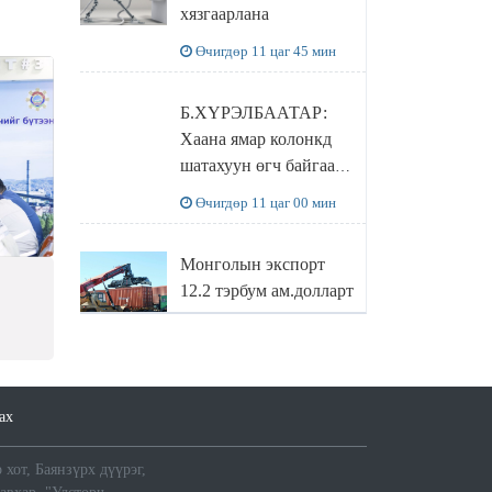
хязгаарлана
бодлого
Өчигдөр 11 цаг 45 мин
Б.ХҮРЭЛБААТАР:
Хаана ямар колонкд
шатахуун өгч байгаа,
дараалал ямар байгааг
Өчигдөр 11 цаг 00 мин
"BENZIN.MN”
сайтаас харах
Монголын экспорт
боломжтой
12.2 тэрбум ам.долларт
хүрэв
н
Өчигдөр 10 цаг 16 мин
БОЛОВСРОЛЫН
ах
САЙД Л.ЭНХ-
АМГАЛАН
 хот, Баянзүрх дүүрэг,