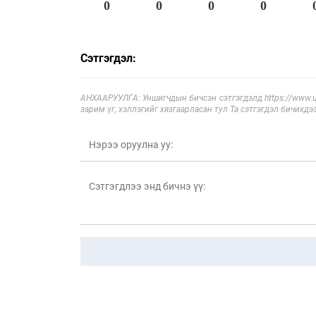
0
0
0
0
Сэтгэгдэл:
АНХААРУУЛГА: Уншигчдын бичсэн сэтгэгдэлд https://www.ul
зарим үг, хэллэгийг хязгаарласан тул Та сэтгэгдэл бичихдэ