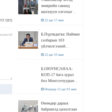
худалдаж авахаар
зөөврийн саванд
болжээ
шатахуун олгохыг
хязгаарласан бол орон
22 цаг 17 мин
217.121)
нутагт ийм хориг
мөрдөгдөхгүй
Б.Пүрэвдагва: Найман
 зохисгүй
салбарын 103
үйлчилгээний
бүртгэлийг
22 цаг 55 мин
цуцалснаар бизнес
эрхлэхэд таатай
Б.ОЮУНСАНАА:
нөхцөл бүрдэнэ
КОП-17 бага хурал
бол Монголчуудын
байгаль дэлхийгээ
Өчигдөр 12 цаг 03 мин
хамгаалж байгаа
бодлого шийдвэрийг
Өнөөдөр дараах
ДЭЛХИЙД
байршилд цахилгаан
СУРТАЛЧИЛАХ гол