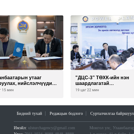
анбаатарын утааг
"ДЦС-3” ТӨХК-ийн нэн
руулах, нийслэлчүүдийн
шаардлагатай
үл мэндийг хамгаалах
“Турбингенератор-5”-ы
г 15 мин
19 цаг 22 мин
лийг “Чингис хаан
шинэчлэлийн төсвийг
лгийн сан нэгдэл” ХХК-
шийдвэрлэхээр болов
 хамтран хэрэгжүүлнэ
Бидний тухай
Редакцын бодлого
Сурталчилгаа байршуул
Имэйл:
ulsturchagency@gmail.com
Монгол улс, Улаанбаатар