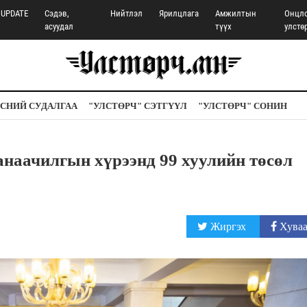
UPDATE
Сэдэв,
Нийтлэл
Ярилцлага
Амжилтын
Онцл
асуудал
түүх
улстө
СНИЙ СУДАЛГАА
"УЛСТӨРЧ" СЭТГҮҮЛ
"УЛСТӨРЧ" СОНИН
наачилгын хүрээнд 99 хуулийн төсөл
Жиргэх
Хуваа