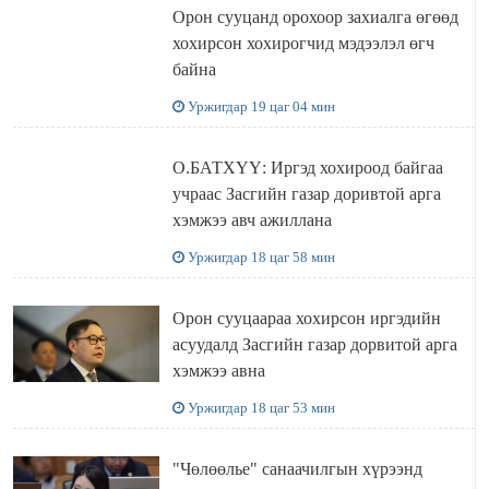
Орон сууцанд орохоор захиалга өгөөд
хохирсон хохирогчид мэдээлэл өгч
байна
Уржигдар 19 цаг 04 мин
О.БАТХҮҮ: Иргэд хохироод байгаа
учраас Засгийн газар доривтой арга
хэмжээ авч ажиллана
Уржигдар 18 цаг 58 мин
Орон сууцаараа хохирсон иргэдийн
асуудалд Засгийн газар дорвитой арга
хэмжээ авна
Уржигдар 18 цаг 53 мин
"Чөлөөлье" санаачилгын хүрээнд