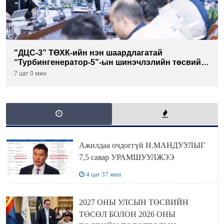
"ДЦС-3” ТӨХК-ийн нэн шаардлагатай
“Турбингенератор-5”-ын шинэчлэлийн төсвийг
шийдвэрлэхээр болов
7 цаг 0 мин
Ажилдаа очдоггүй Н.МАНДУУЛЫГ
7,5 саяар УРАМШУУЛЖЭЭ
4 цаг 37 мин
2027 ОНЫ УЛСЫН ТӨСВИЙН
ТӨСӨЛ БОЛОН 2026 ОНЫ