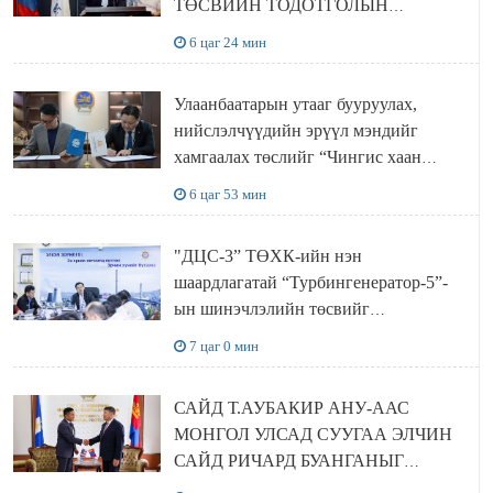
ТӨСВИЙН ТОДОТГОЛЫН
ТӨСЛИЙН ОЛОН НИЙТИЙН
6 цаг 24 мин
ХЭЛЭЛЦҮҮЛЭГ БОЛЛОО
Улаанбаатарын утааг бууруулах,
нийслэлчүүдийн эрүүл мэндийг
хамгаалах төслийг “Чингис хаан
баялгийн сан нэгдэл” ХХК-тай
6 цаг 53 мин
хамтран хэрэгжүүлнэ
"ДЦС-3” ТӨХК-ийн нэн
шаардлагатай “Турбингенератор-5”-
ын шинэчлэлийн төсвийг
шийдвэрлэхээр болов
7 цаг 0 мин
САЙД Т.АУБАКИР АНУ-ААС
МОНГОЛ УЛСАД СУУГАА ЭЛЧИН
САЙД РИЧАРД БУАНГАНЫГ
ХҮЛЭЭН АВЧ УУЛЗЛАА