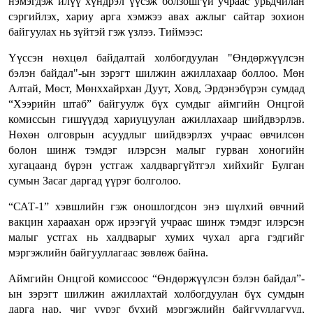
нэмэгдэж илүү хүндрэл үүсэж болзошгүй учраас урьдчилан
сэргийлэх, хариу арга хэмжээ авах ажлыг сайтар зохион
байгуулах нь зүйтэй гэж үзлээ. Тиймээс:
Үүссэн нөхцөл байдалтай холбогдуулан "Өндөржүүлсэн
бэлэн байдал"-ын зэрэгт шилжин ажиллахаар боллоо. Мөн
Алтай, Мөст, Мөнххайрхан Дуут, Ховд, Эрдэнэбүрэн сумдад
“Хээрийн штаб” байгуулж бүх сумдыг аймгийн Онцгой
комиссын гишүүдэд хариуцуулан ажиллахаар шийдвэрлэв.
Нөхөн олговрын асуудлыг шийдвэрлэх учраас өвчилсөн
болон шинж тэмдэг илэрсэн малыг гурван хоногийн
хугацаанд бүрэн устгаж халдваргүйтгэл хийхийг Булган
сумын Засаг даргад үүрэг болголоо.
“САТ-1” хэвшлийн гэж оношлогдсон энэ шүлхий өвчний
вакцин хараахан орж ирээгүй учраас шинж тэмдэг илэрсэн
малыг устгах нь халдварыг хумих чухал арга гэдгийг
мэргэжлийн байгууллагаас зөвлөж байна.
Аймгийн Онцгой комиссоос “Өндөржүүлсэн бэлэн байдал”-
ын зэрэгт шилжин ажиллахтай холбогдуулан бүх сумдын
дарга нар, чиг үүрэг бүхий мэргэжлийн байгууллагууд,