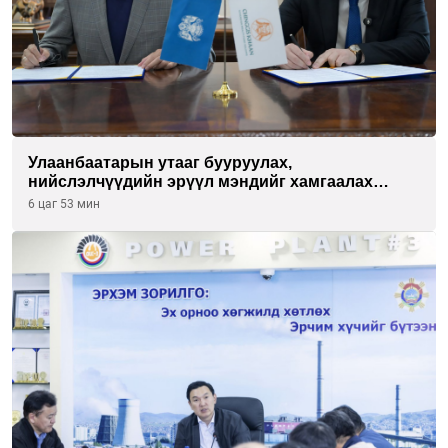
Улаанбаатарын утааг бууруулах,
нийслэлчүүдийн эрүүл мэндийг хамгаалах
төслийг “Чингис хаан баялгийн сан нэгдэл” ХХК-
6 цаг 53 мин
тай хамтран хэрэгжүүлнэ