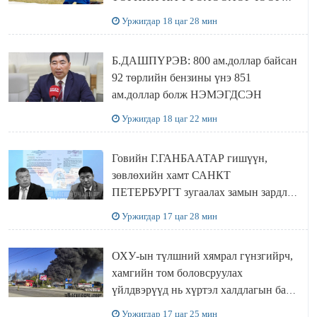
Сутай хайрханы тахилгад оролцжээ
Уржигдар 18 цаг 28 мин
Б.ДАШПҮРЭВ: 800 ам.доллар байсан
92 төрлийн бензины үнэ 851
ам.доллар болж НЭМЭГДСЭН
Уржигдар 18 цаг 22 мин
Говийн Г.ГАНБААТАР гишүүн,
зөвлөхийн хамт САНКТ
ПЕТЕРБУРГТ зугаалах замын зардлаа
“ИНҮТ” ТӨХХК даажээ
Уржигдар 17 цаг 28 мин
ОХУ-ын түлшний хямрал гүнзгийрч,
хамгийн том боловсруулах
үйлдвэрүүд нь хүртэл халдлагын бай
болов
Уржигдар 17 цаг 25 мин