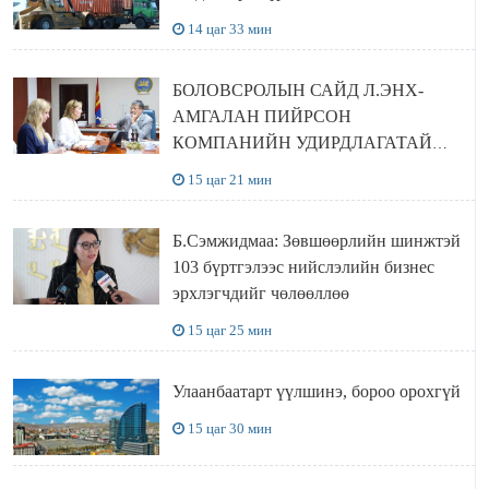
14 цаг 33 мин
БОЛОВСРОЛЫН САЙД Л.ЭНХ-
АМГАЛАН ПИЙРСОН
КОМПАНИЙН УДИРДЛАГАТАЙ
УУЛЗЛАА
15 цаг 21 мин
Б.Сэмжидмаа: Зөвшөөрлийн шинжтэй
103 бүртгэлээс нийслэлийн бизнес
эрхлэгчдийг чөлөөллөө
15 цаг 25 мин
Улаанбаатарт үүлшинэ, бороо орохгүй
15 цаг 30 мин