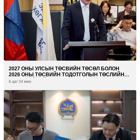
2027 ОНЫ УЛСЫН ТӨСВИЙН ТӨСӨЛ БОЛОН
2026 ОНЫ ТӨСВИЙН ТОДОТГОЛЫН ТӨСЛИЙН
ОЛОН НИЙТИЙН ХЭЛЭЛЦҮҮЛЭГ БОЛЛОО
6 цаг 24 мин