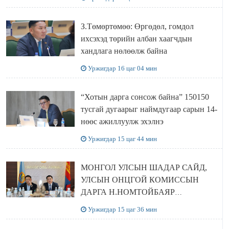
З.Төмөртөмөө: Өргөдөл, гомдол
ихсэхэд төрийн албан хаагчдын
хандлага нөлөөлж байна
Уржигдар 16 цаг 04 мин
“Хотын дарга сонсож байна” 150150
тусгай дугаарыг наймдугаар сарын 14-
нөөс ажиллуулж эхэлнэ
Уржигдар 15 цаг 44 мин
МОНГОЛ УЛСЫН ШАДАР САЙД,
УЛСЫН ОНЦГОЙ КОМИССЫН
ДАРГА Н.НОМТОЙБАЯР
ӨМНӨГОВЬ АЙМАГТ
Уржигдар 15 цаг 36 мин
АЖИЛЛАЛАА