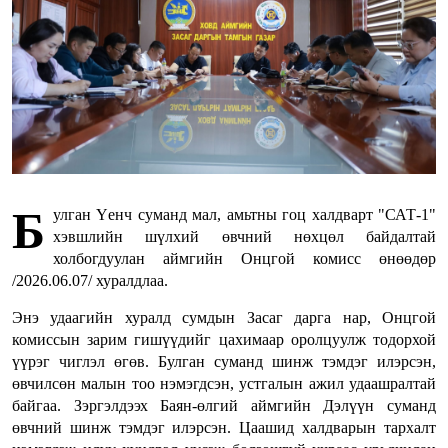
Б
улган Үенч суманд мал, амьтны гоц халдварт "САТ-1"
хэвшлийн шүлхий өвчний нөхцөл байдалтай
холбогдуулан аймгийн Онцгой комисс өнөөдөр
/2026.06.07/ хуралдлаа.
Энэ удаагийн хуралд сумдын Засаг дарга нар, Онцгой
комиссын зарим гишүүдийг цахимаар оролцуулж тодорхой
үүрэг чиглэл өгөв. Булган суманд шинж тэмдэг илэрсэн,
өвчилсөн малын тоо нэмэгдсэн, устгалын ажил удаашралтай
байгаа. Зэргэлдээх Баян-өлгий аймгийн Дэлүүн суманд
өвчний шинж тэмдэг илэрсэн. Цаашид халдварын тархалт