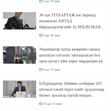
9 цаг 30 мин
30 хүн УГГААРТАЖ нас барахад
нөлөөлсөн ХЯТАД
барьцалдуулагчийг Ц.ЭРДЭНЭБАЯР
захирал дахин худалдаж авахаар
9 цаг 38 мин
болжээ
Улаанбаатар хотод зөөврийн саванд
шатахуун олгохыг хязгаарласан бол
орон нутагт ийм хориг мөрдөгдөхгүй
9 цаг 55 мин
Б.Пүрэвдагва: Найман салбарын 103
үйлчилгээний бүртгэлийг цуцалснаар
бизнес эрхлэхэд таатай нөхцөл
бүрдэнэ
10 цаг 33 мин