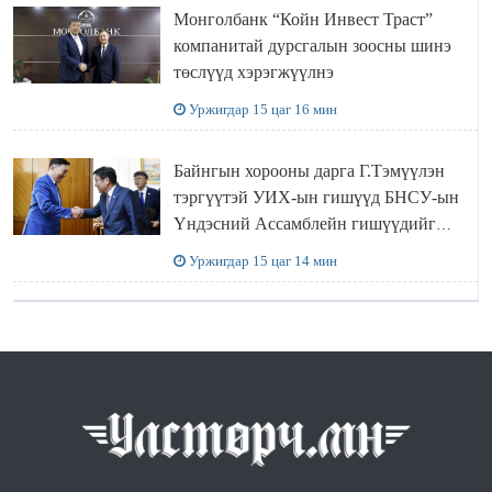
Монголбанк “Койн Инвест Траст”
компанитай дурсгалын зоосны шинэ
төслүүд хэрэгжүүлнэ
Уржигдар 15 цаг 16 мин
Байнгын хорооны дарга Г.Тэмүүлэн
тэргүүтэй УИХ-ын гишүүд БНСУ-ын
Үндэсний Ассамблейн гишүүдийг
хүлээн авч уулзав
Уржигдар 15 цаг 14 мин