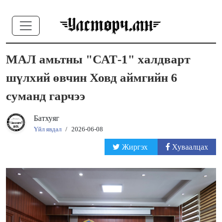
МАЛ амьтны "САТ-1" халдварт
шүлхий өвчин Ховд аймгийн 6
суманд гарчээ
Батхуяг
Үйл явдал
/
2026-06-08
Жиргэх
Хуваалцах