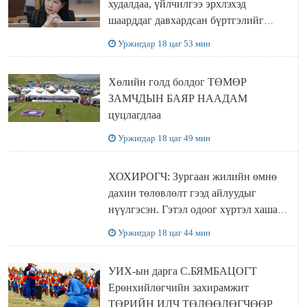
худалдаа, үйлчилгээ эрхлэхэд
шаарддаг давхардсан бүртгэлийг
хүчингүй болгох тогтоолын төслийг
Уржигдар 18 цаг 53 мин
баталлаа
Хөлийн голд болдог ТӨМӨР
ЗАМЧДЫН БАЯР НААДАМ
цуцлагдлаа
Уржигдар 18 цаг 49 мин
ХОХИРОГЧ: Зургаан жилийн өмнө
дахин төлөвлөлт гээд айлуудыг
нүүлгэсэн. Гэтэл одоог хүртэл хашаа
байшин ч байхгүй, орон сууц ч
Уржигдар 18 цаг 44 мин
байхгүй хаана амьдрахаа мэдэхгүй явж
байна
УИХ-ын дарга С.БЯМБАЦОГТ
Ерөнхийлөгчийн захирамжит
ТӨРИЙН ИЛЧ ТӨЛӨӨЛӨГЧӨӨР