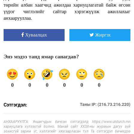
төрийн албан хаагчид ажилдаа хариуцлагатай байж өгсөн
үүрэг чиглэлийг сайтар хэрэгжүүлж ажиллахыг
анхаарууллаа.
Хуваалцах
Жиргэх
Энэ мэдээ танд ямар санагдав?
0
0
0
0
0
0
Сэтгэгдэл:
Таны IP: (216.73.216.220)
АНХААРУУЛГА: Уншигчдын бичсэн сэтгэгдэлд https://www.ulsturch.mn
хариуцлага хүлээхгүй болно. Манай сайт ХХЗХ-ны журмын дагуу зүй
зохисгүй зарим үг, хэллэгийг хязгаарласан тул Та сэтгэгдэл бичихдээ