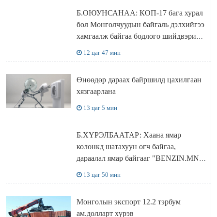
Б.ОЮУНСАНАА: КОП-17 бага хурал
бол Монголчуудын байгаль дэлхийгээ
хамгаалж байгаа бодлого шийдвэрийг
ДЭЛХИЙД СУРТАЛЧИЛАХ гол
12 цаг 47 мин
бодлого
Өнөөдөр дараах байршилд цахилгаан
хязгаарлана
13 цаг 5 мин
Б.ХҮРЭЛБААТАР: Хаана ямар
колонкд шатахуун өгч байгаа,
дараалал ямар байгааг "BENZIN.MN”
сайтаас харах боломжтой
13 цаг 50 мин
Монголын экспорт 12.2 тэрбум
ам.долларт хүрэв