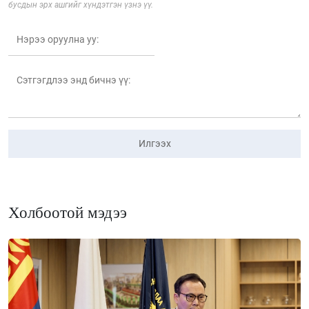
бусдын эрх ашгийг хүндэтгэн үзнэ үү.
Илгээх
Холбоотой мэдээ