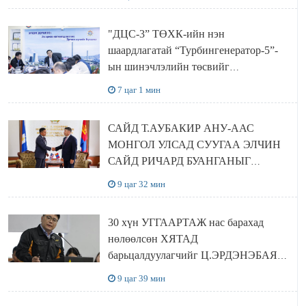
хамтран хэрэгжүүлнэ
"ДЦС-3” ТӨХК-ийн нэн
шаардлагатай “Турбингенератор-5”-
ын шинэчлэлийн төсвийг
шийдвэрлэхээр болов
7 цаг 1 мин
САЙД Т.АУБАКИР АНУ-ААС
МОНГОЛ УЛСАД СУУГАА ЭЛЧИН
САЙД РИЧАРД БУАНГАНЫГ
ХҮЛЭЭН АВЧ УУЛЗЛАА
9 цаг 32 мин
30 хүн УГГААРТАЖ нас барахад
нөлөөлсөн ХЯТАД
барьцалдуулагчийг Ц.ЭРДЭНЭБАЯР
захирал дахин худалдаж авахаар
9 цаг 39 мин
болжээ