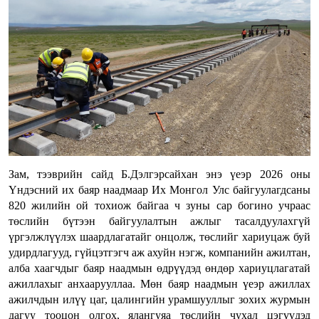
Зам, тээврийн сайд Б.Дэлгэрсайхан энэ үеэр 2026 оны
Үндэсний их баяр наадмаар Их Монгол Улс байгуулагдсаны
820 жилийн ой тохиож байгаа ч зуны сар богино учраас
төслийн бүтээн байгуулалтын ажлыг тасалдуулахгүй
үргэлжлүүлэх шаардлагатайг онцолж, төслийг хариуцаж буй
удирдлагууд, гүйцэтгэгч аж ахуйн нэгж, компанийн ажилтан,
алба хаагчдыг баяр наадмын өдрүүдэд өндөр хариуцлагатай
ажиллахыг анхаарууллаа. Мөн баяр наадмын үеэр ажиллах
ажилчдын илүү цаг, цалингийн урамшууллыг зохих журмын
дагуу тооцон олгох, ялангуяа төслийн чухал цэгүүдэд