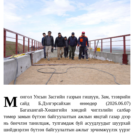
М
онгол Улсын Засгийн газрын гишүүн, Зам, тээврийн
сайд Б.Дэлгэрсайхан өнөөдөр (2026.06.07)
Багахангай-Хөшигийн хөндий чиглэлийн салбар
төмөр замын бүтээн байгуулалтын ажлын явцтай газар дээр
нь биечлэн танилцаж, тулгамдаж буй асуудлуудыг шуурхай
шийдвэрлэн бүтээн байгуулалтын ажлыг эрчимжүүлэх үүрэг