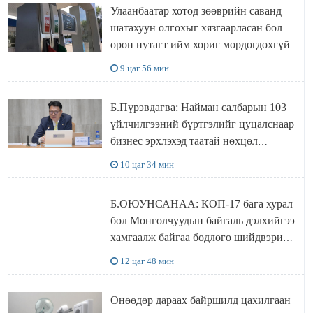
Улаанбаатар хотод зөөврийн саванд
шатахуун олгохыг хязгаарласан бол
орон нутагт ийм хориг мөрдөгдөхгүй
9 цаг 56 мин
Б.Пүрэвдагва: Найман салбарын 103
үйлчилгээний бүртгэлийг цуцалснаар
бизнес эрхлэхэд таатай нөхцөл
бүрдэнэ
10 цаг 34 мин
Б.ОЮУНСАНАА: КОП-17 бага хурал
бол Монголчуудын байгаль дэлхийгээ
хамгаалж байгаа бодлого шийдвэрийг
ДЭЛХИЙД СУРТАЛЧИЛАХ гол
12 цаг 48 мин
бодлого
Өнөөдөр дараах байршилд цахилгаан