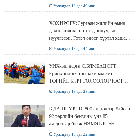
Уржигдар 18 цаг 49 мин
ХОХИРОГЧ: Зургаан жилийн өмнө
дахин төлөвлөлт гээд айлуудыг
нүүлгэсэн. Гэтэл одоог хүртэл хашаа
байшин ч байхгүй, орон сууц ч
Уржигдар 18 цаг 44 мин
байхгүй хаана амьдрахаа мэдэхгүй явж
байна
УИХ-ын дарга С.БЯМБАЦОГТ
Ерөнхийлөгчийн захирамжит
ТӨРИЙН ИЛЧ ТӨЛӨӨЛӨГЧӨӨР
Сутай хайрханы тахилгад оролцжээ
Уржигдар 18 цаг 28 мин
Б.ДАШПҮРЭВ: 800 ам.доллар байсан
92 төрлийн бензины үнэ 851
ам.доллар болж НЭМЭГДСЭН
Уржигдар 18 цаг 22 мин