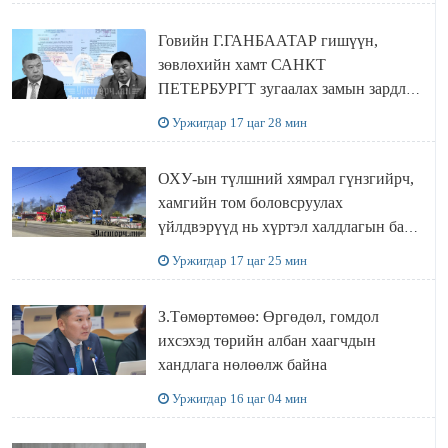
Говийн Г.ГАНБААТАР гишүүн,
зөвлөхийн хамт САНКТ
ПЕТЕРБУРГТ зугаалах замын зардлаа
“ИНҮТ” ТӨХХК даажээ
Уржигдар 17 цаг 28 мин
ОХУ-ын түлшний хямрал гүнзгийрч,
хамгийн том боловсруулах
үйлдвэрүүд нь хүртэл халдлагын бай
болов
Уржигдар 17 цаг 25 мин
З.Төмөртөмөө: Өргөдөл, гомдол
ихсэхэд төрийн албан хаагчдын
хандлага нөлөөлж байна
Уржигдар 16 цаг 04 мин