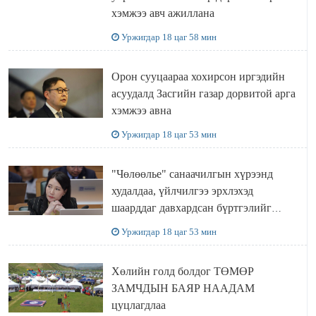
хэмжээ авч ажиллана
Уржигдар 18 цаг 58 мин
Орон сууцаараа хохирсон иргэдийн
асуудалд Засгийн газар дорвитой арга
хэмжээ авна
Уржигдар 18 цаг 53 мин
"Чөлөөлье" санаачилгын хүрээнд
худалдаа, үйлчилгээ эрхлэхэд
шаарддаг давхардсан бүртгэлийг
хүчингүй болгох тогтоолын төслийг
Уржигдар 18 цаг 53 мин
баталлаа
Хөлийн голд болдог ТӨМӨР
ЗАМЧДЫН БАЯР НААДАМ
цуцлагдлаа