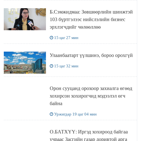
Б.Сэмжидмаа: Зөвшөөрлийн шинжтэй
103 бүртгэлээс нийслэлийн бизнес
эрхлэгчдийг чөлөөллөө
15 цаг 27 мин
Улаанбаатарт үүлшинэ, бороо орохгүй
15 цаг 32 мин
Орон сууцанд орохоор захиалга өгөөд
хохирсон хохирогчид мэдээлэл өгч
байна
Уржигдар 19 цаг 04 мин
О.БАТХҮҮ: Иргэд хохироод байгаа
учраас Засгийн газар доривтой арга