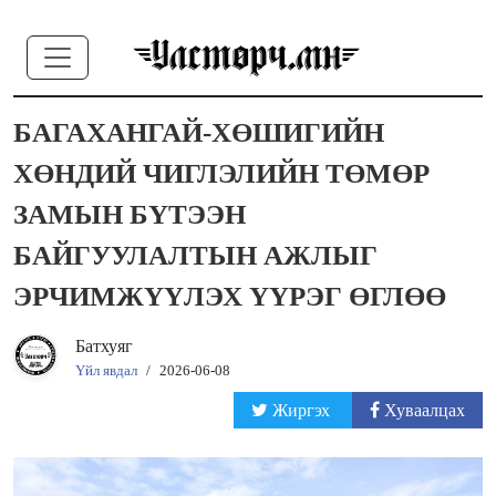
БАГАХАНГАЙ-ХӨШИГИЙН
ХӨНДИЙ ЧИГЛЭЛИЙН ТӨМӨР
ЗАМЫН БҮТЭЭН
БАЙГУУЛАЛТЫН АЖЛЫГ
ЭРЧИМЖҮҮЛЭХ ҮҮРЭГ ӨГЛӨӨ
Батхуяг
Үйл явдал
/
2026-06-08
Жиргэх
Хуваалцах