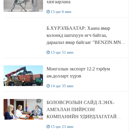
хязгаарлана
13 цаг 6 мин
Б.ХҮРЭЛБААТАР: Хаана ямар
колонкд шатахуун өгч байгаа,
дараалал ямар байгааг "BENZIN.MN”
сайтаас харах боломжтой
13 цаг 51 мин
Монголын экспорт 12.2 тэрбум
ам.долларт хүрэв
14 цаг 35 мин
БОЛОВСРОЛЫН САЙД Л.ЭНХ-
АМГАЛАН ПИЙРСОН
КОМПАНИЙН УДИРДЛАГАТАЙ
УУЛЗЛАА
15 цаг 23 мин