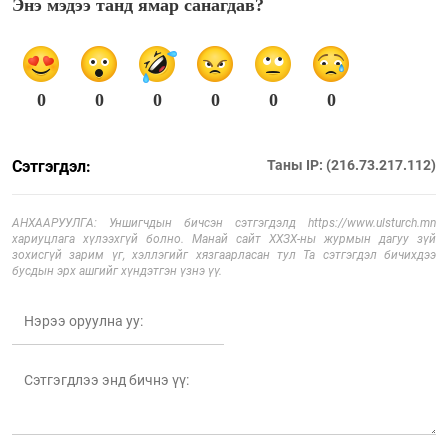
Энэ мэдээ танд ямар санагдав?
0
0
0
0
0
0
Сэтгэгдэл:
Таны IP: (216.73.217.112)
АНХААРУУЛГА: Уншигчдын бичсэн сэтгэгдэлд https://www.ulsturch.mn
хариуцлага хүлээхгүй болно. Манай сайт ХХЗХ-ны журмын дагуу зүй
зохисгүй зарим үг, хэллэгийг хязгаарласан тул Та сэтгэгдэл бичихдээ
бусдын эрх ашгийг хүндэтгэн үзнэ үү.