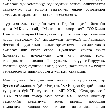
ажиллаж буй компаниуд хүн хүчний зохион байгуулалтаа
сайжруулж, сул зогсолт гаргахгүй, өндөр бүтээмжтэй
ажиллах шаардлагатайг онцлон тэмдэглэлээ.
Түүнчлэн Зам, тээврийн яамны Төрийн нарийн бичгийн
дарга М.Баярмагнай, “Монголын төмөр зам” ТӨХК-ийн
Гүйцэтгэх захирал О.Батчулуун нарт төслийн хэрэгжилтийн
явцад тулгамдаж буй асуудлуудыг шуурхай шийдвэрлэж,
бүтээн байгуулалтын ажлыг эрчимжүүлэн хяналт тавьж
ажиллах чиг үүрэг өглөө. Тухайлбал, хайрга ачилт
(конвейер)-ыг нэмэгдүүлэх, хүн хүч, техник тоног
төхөөрөмжийн зохион байгуулалтыг илүү сайжруулах,
төслийн доод бүтцийн ажил, ухмал, далангийн ажлуудыг
төлөвлөсөн хугацаанд бүрэн дуусгахыг санууллаа.
Мөн бүтээн байгуулалтын ажилд хариуцлагатай, үр
бүтээлтэй ажиллаж буй "Очирням"ХХК, дээд бүтцийн ажил
гүйцэтгэж буй "Гансүлжээ харгуй" ХХК, “Сүлдпрогресс”
ХХК, “Говийн төмөр зам” зэрэг ХХК болон инженер
техникийн ажилтнууд, төмөр замчид, дотоодын
компаниудын удирдлагуудад талархал илэрхийлж, ажлын