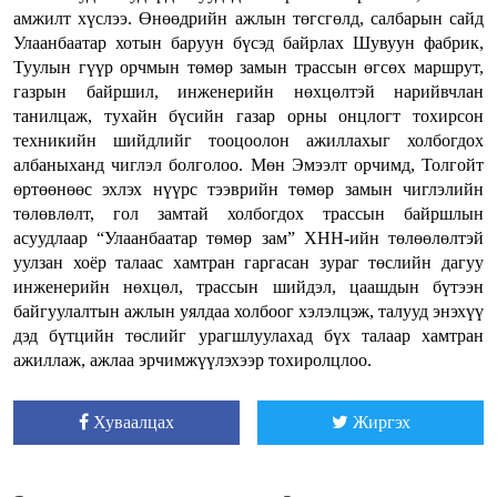
амжилт хүслээ. Өнөөдрийн ажлын төгсгөлд, салбарын сайд
Улаанбаатар хотын баруун бүсэд байрлах Шувуун фабрик,
Туулын гүүр орчмын төмөр замын трассын өгсөх маршрут,
газрын байршил, инженерийн нөхцөлтэй нарийвчлан
танилцаж, тухайн бүсийн газар орны онцлогт тохирсон
техникийн шийдлийг тооцоолон ажиллахыг холбогдох
албаныханд чиглэл болголоо. Мөн Эмээлт орчимд, Толгойт
өртөөнөөс эхлэх нүүрс тээврийн төмөр замын чиглэлийн
төлөвлөлт, гол замтай холбогдох трассын байршлын
асуудлаар “Улаанбаатар төмөр зам” ХНН-ийн төлөөлөлтэй
уулзан хоёр талаас хамтран гаргасан зураг төслийн дагуу
инженерийн нөхцөл, трассын шийдэл, цаашдын бүтээн
байгуулалтын ажлын уялдаа холбоог хэлэлцэж, талууд энэхүү
дэд бүтцийн төслийг урагшлуулахад бүх талаар хамтран
ажиллаж, ажлаа эрчимжүүлэхээр тохиролцлоо.
Хуваалцах
Жиргэх