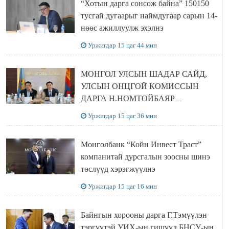
“Хотын дарга сонсож байна” 150150
тусгай дугаарыг наймдугаар сарын 14-
нөөс ажиллуулж эхэлнэ
Уржигдар 15 цаг 44 мин
МОНГОЛ УЛСЫН ШАДАР САЙД,
УЛСЫН ОНЦГОЙ КОМИССЫН
ДАРГА Н.НОМТОЙБАЯР
ӨМНӨГОВЬ АЙМАГТ
Уржигдар 15 цаг 36 мин
АЖИЛЛАЛАА
Монголбанк “Койн Инвест Траст”
компанитай дурсгалын зоосны шинэ
төслүүд хэрэгжүүлнэ
Уржигдар 15 цаг 16 мин
Байнгын хорооны дарга Г.Тэмүүлэн
тэргүүтэй УИХ-ын гишүүд БНСУ-ын