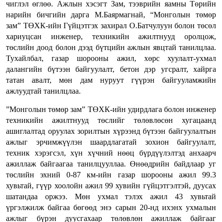
чиглэл өглөө. Ажлын хэсэгт Зам, тээврийн яамны Төрийн
нарийн бичгийн дарга М.Баярмагнай, “Монголын төмөр
зам” ТӨХК-ийн Гүйцэтгэх захирал О.Батчулуун болон төсөл
хариуцсан инженер, техникийн ажилтнууд оролцож,
төслийн доод болон дээд бүтцийн ажлын явцтай танилцлаа.
Тухайлбал, газар шорооны ажил, хөрс хуулалт-ухмал
далангийн бүтээн байгуулалт, бетон дэр угсралт, хайрга
татан авалт, мөн дам нуруут гүүрэн байгууламжийн
ажлуудтай танилцлаа.
”Монголын төмөр зам” ТӨХК-ийн удирдлага болон инженер
техникийн ажилтнууд төслийг төлөвлөсөн хугацаанд
ашиглалтад оруулах зорилтын хүрээнд бүтээн байгуулалтын
ажлыг эрчимжүүлэн шаардлагатай зохион байгуулалт,
техник хэрэгсэл, хүн хүчний нөөц бүрдүүлэлтэд анхаарч
ажиллаж байгаагаа танилцууллаа. Өнөөдрийн байдлаар уг
төслийн эхний 0-87 км-ийн газар шорооны ажил 99.3
хувьтай, гүүр хоолойн ажил 99 хувийн гүйцэтгэлтэй, дуусах
шатандаа оржээ. Мөн ухмал тэлэх ажил 43 хувьтай
үргэлжилж байгаа бөгөөд энэ сарын 20-нд ихэнх ухмалын
ажлыг бүрэн дуусгахаар төлөвлөн ажиллаж байгааг