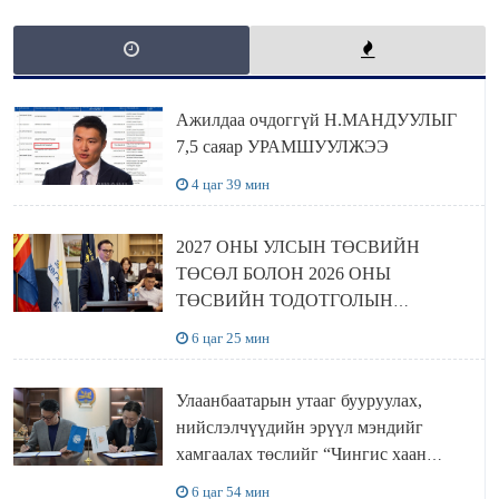
Ажилдаа очдоггүй Н.МАНДУУЛЫГ
7,5 саяар УРАМШУУЛЖЭЭ
4 цаг 39 мин
2027 ОНЫ УЛСЫН ТӨСВИЙН
ТӨСӨЛ БОЛОН 2026 ОНЫ
ТӨСВИЙН ТОДОТГОЛЫН
ТӨСЛИЙН ОЛОН НИЙТИЙН
6 цаг 25 мин
ХЭЛЭЛЦҮҮЛЭГ БОЛЛОО
Улаанбаатарын утааг бууруулах,
нийслэлчүүдийн эрүүл мэндийг
хамгаалах төслийг “Чингис хаан
баялгийн сан нэгдэл” ХХК-тай
6 цаг 54 мин