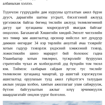
албаныхан хэллээ.
Түүнчлэн гүүрүүдийн дам нурууны цутгалтын ажил бүрэн
дуусч, дараагийн шатны угсралт, бэхэлгээний ажлууд
үргэлжилж байгаа бөгөөд төслийн ажлууд төлөвлөгөөний
дагуу цаг хугацааны хоцрогдолгүй явагдаж байгааг
онцоллоо. Багахангай Хөшигийн хөндий-Эмээлт чиглэлийн
энэ төмөр зам ашиглалтад орсноор нийслэл хот дундуур
дамжин өнгөрдөг 34 нэр төрлийн аюултай ачаа тээврийг
хотын гадуур тээвэрлэх үндэсний хэмжээний тээвэр,
ложистикийн шинэ маршрут бий болохоос гадна
Улаанбаатар хотын төвлөрөл, түгжрэлийг бууруулах
стратегийн чухал ач холбогдолтой дэд бүтцийн том төсөл
юм. Тиймээс салбарын сайдын зүгээс тус төслийг
төлөвлөсөн хугацаанд чанартай, үр ашигтай хэрэгжүүлэн
ашиглалтад оруулахын тулд ажил гүйцэтгэгч талуудын
ажлын уялдаа холбоо, хамтын ажиллагааг улам сайжруулж,
бүтээн байгуулалтын ажлыг илүү эрчимжүүлэх
шаардлагатайг онцлон үүрэг болголоо.