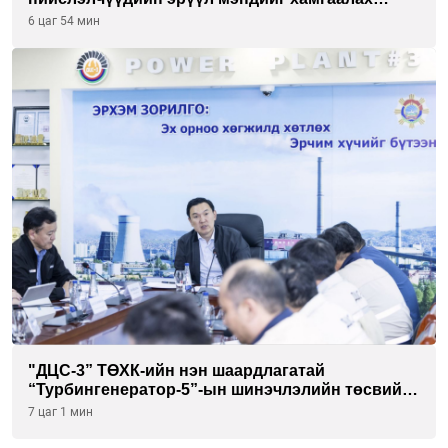
төслийг “Чингис хаан баялгийн сан нэгдэл” ХХК-
6 цаг 54 мин
тай хамтран хэрэгжүүлнэ
"ДЦС-3” ТӨХК-ийн нэн шаардлагатай
“Турбингенератор-5”-ын шинэчлэлийн төсвийг
шийдвэрлэхээр болов
7 цаг 1 мин