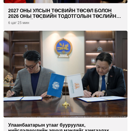
2027 ОНЫ УЛСЫН ТӨСВИЙН ТӨСӨЛ БОЛОН
2026 ОНЫ ТӨСВИЙН ТОДОТГОЛЫН ТӨСЛИЙН
ОЛОН НИЙТИЙН ХЭЛЭЛЦҮҮЛЭГ БОЛЛОО
6 цаг 25 мин
Улаанбаатарын утааг бууруулах,
нийслэлчүүдийн эрүүл мэндийг хамгаалах