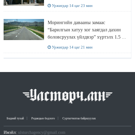
Уржигдар 14 цаг 23 мин
Морингийн давааны замаас
“Барилгын хатуу хог хаягдал дахин
боловсруулах үйлдвэр” хүртэлх 1.5 км
урт авто зам ашиглалтад орлоо
Уржигдар 14 цаг 21 мин
Бидний тухай
Редакцын бодлого
Сурталчилгаа байршуулах
Имэйл:
ulsturchagency@gmail.com