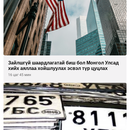
Зайлшгүй шаардлагатай биш бол Монгол Улсад
хийх аяллаа хойшлуулах эсвэл түр цуцлах
16 цаг 45 мин