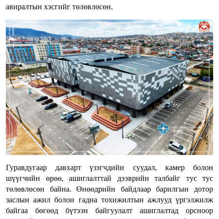
авиралтын хэсгийг төлөвлөсөн.
Гуравдугаар давхарт үзэгчдийн суудал, камер болон
шүүгчийн өрөө, ашиглалттай дээврийн талбайг тус тус
төлөвлөсөн байна. Өнөөдрийн байдлаар барилгын дотор
заслын ажил болон гадна тохижилтын ажлууд үргэлжилж
байгаа бөгөөд бүтээн байгуулалт ашиглалтад орсноор