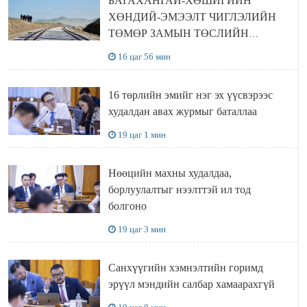
БАГАХАНГАЙ-ХӨШИГИЙН
ХӨНДИЙ-ЭМЭЭЛТ ЧИГЛЭЛИЙН
ТӨМӨР ЗАМЫН ТӨСЛИЙН
БҮТЭЭН БАЙГУУЛАЛТ
16 цаг 56 мин
ЭРЧИМЖИЖ БАЙНА
16 төрлийн эмийг нэг эх үүсвэрээс
худалдан авах журмыг баталлаа
19 цаг 1 мин
Нөөцийн махны худалдаа,
борлуулалтыг нээлттэй ил тод
болгоно
19 цаг 3 мин
Санхүүгийн хэмнэлтийн горимд
эрүүл мэндийн салбар хамаарахгүй