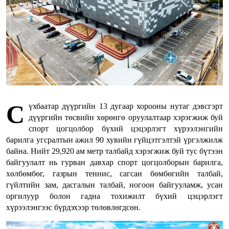
С
үхбаатар дүүргийн 13 дугаар хорооны нутаг дэвсгэрт
дүүргийн төсвийн хөрөнгө оруулалтаар хэрэгжиж буй
спорт цогцолбор бүхий цэцэрлэгт хүрээлэнгийн
барилга угсралтын ажил 90 хувийн гүйцэтгэлтэй үргэлжилж
байна. Нийт 29,920 ам метр талбайд хэрэгжиж буй тус бүтээн
байгуулалт нь гурван давхар спорт цогцолборын барилга,
хөлбөмбөг, газрын теннис, сагсан бөмбөгийн талбай,
гүйлтийн зам, дасгалын талбай, ногоон байгууламж, усан
оргилуур болон гадна тохижилт бүхий цэцэрлэгт
хүрээлэнгээс бүрдэхээр төлөвлөгдсөн.