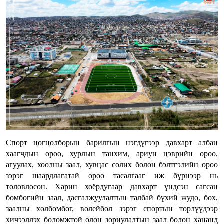
Спорт цогцолборын барилгын нэгдүгээр давхарт албан
хаагчдын өрөө, хурлын танхим, ариун цэврийн өрөө,
агуулах, хоолны заал, хувцас солих болон бэлтгэлийн өрөө
зэрэг шаардлагатай өрөө тасалгааг иж бүрнээр нь
төлөвлөсөн. Харин хоёрдугаар давхарт үндсэн сагсан
бөмбөгийн заал, дасгалжуулалтын талбай бүхий жудо, бөх,
заалны хөлбөмбөг, волейбол зэрэг спортын төрлүүдээр
хичээллэх боломжтой олон зориулалтын заал болон хананд