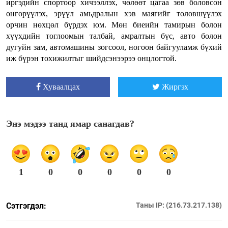
иргэдийн спортоор хичээллэх, чөлөөт цагаа зөв боловсон
өнгөрүүлэх, эрүүл амьдралын хэв маягийг төлөвшүүлэх
орчин нөхцөл бүрдэх юм. Мөн биеийн тамирын болон
хүүхдийн тоглоомын талбай, амралтын бүс, авто болон
дугуйн зам, автомашины зогсоол, ногоон байгууламж бүхий
иж бүрэн тохижилтыг шийдсэнээрээ онцлогтой.
Хуваалцах
Жиргэх
Энэ мэдээ танд ямар санагдав?
1
0
0
0
0
0
Сэтгэгдэл:
Таны IP: (216.73.217.138)