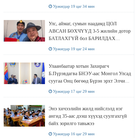
Уржигдар 19 цаг 34 мин
Улс, аймаг, сумын наадамд ЦОЛ
АВСАН БӨХЧҮҮД 3-5 жилийн дотор
БАТЛАХГҮЙ бол БАРИЛДАХ
ЭРХИЙГ нь хасаж, цолыг нь хураана
Уржигдар 19 цаг 24 мин
Улаанбаатар хотын Захирагч
Б.Пүрэвдагва БНЭУ-аас Монгол Улсад
суугаа Онц бөгөөд Бүрэн эрхт Элчин
сайд Атул Малхари Готсурветэй
Уржигдар 17 цаг 29 мин
уулзлаа
Энэ хичээлийн жилд нийслэлд нэг
ангид 35-аас дээш хүүхэд суулгахгүй
байх зорилго тавьжээ
Уржигдар 16 цаг 29 мин