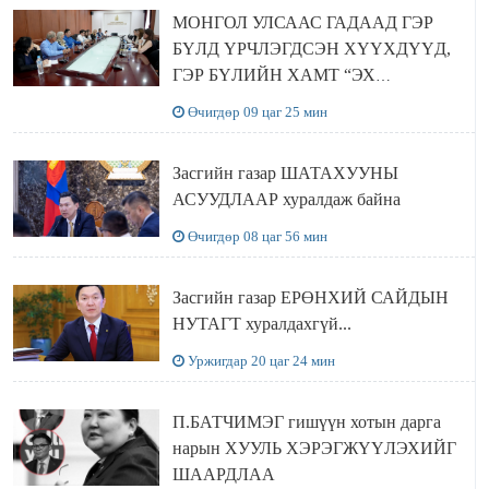
МОНГОЛ УЛСААС ГАДААД ГЭР
БҮЛД ҮРЧЛЭГДСЭН ХҮҮХДҮҮД,
ГЭР БҮЛИЙН ХАМТ “ЭХ
ОРОНТОЙГОО ТАНИЛЦАХ”
Өчигдөр 09 цаг 25 мин
АЯЛАЛ ХИЙЖ БАЙНА
Засгийн газар ШАТАХУУНЫ
АСУУДЛААР хуралдаж байна
Өчигдөр 08 цаг 56 мин
Засгийн газар ЕРӨНХИЙ САЙДЫН
НУТАГТ хуралдахгүй...
Уржигдар 20 цаг 24 мин
П.БАТЧИМЭГ гишүүн хотын дарга
нарын ХУУЛЬ ХЭРЭГЖҮҮЛЭХИЙГ
ШААРДЛАА