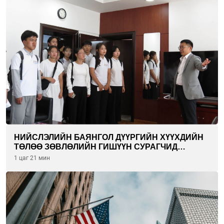
НИЙСЛЭЛИЙН БАЯНГОЛ ДҮҮРГИЙН ХҮҮХДИЙН
ТӨЛӨӨ ЗӨВЛӨЛИЙН ГИШҮҮН СУРАГЧИД
БОЛОВСРОЛЫН ЯАМАНД ЗОЧИЛЛОО
1 цаг 21 мин