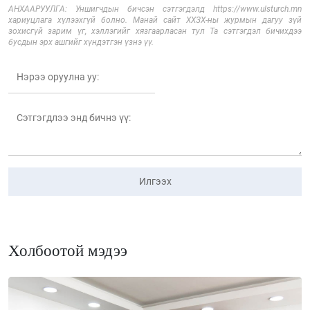
АНХААРУУЛГА: Уншигчдын бичсэн сэтгэгдэлд https://www.ulsturch.mn
хариуцлага хүлээхгүй болно. Манай сайт ХХЗХ-ны журмын дагуу зүй
зохисгүй зарим үг, хэллэгийг хязгаарласан тул Та сэтгэгдэл бичихдээ
бусдын эрх ашгийг хүндэтгэн үзнэ үү.
Илгээх
Холбоотой мэдээ