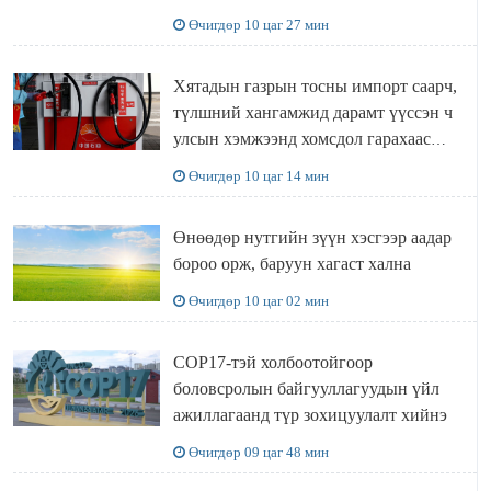
Өчигдөр 10 цаг 27 мин
Хятадын газрын тосны импорт саарч,
түлшний хангамжид дарамт үүссэн ч
улсын хэмжээнд хомсдол гарахаас
сэргийлж чадлаа
Өчигдөр 10 цаг 14 мин
Өнөөдөр нутгийн зүүн хэсгээр аадар
бороо орж, баруун хагаст хална
Өчигдөр 10 цаг 02 мин
COP17-тэй холбоотойгоор
боловсролын байгууллагуудын үйл
ажиллагаанд түр зохицуулалт хийнэ
Өчигдөр 09 цаг 48 мин