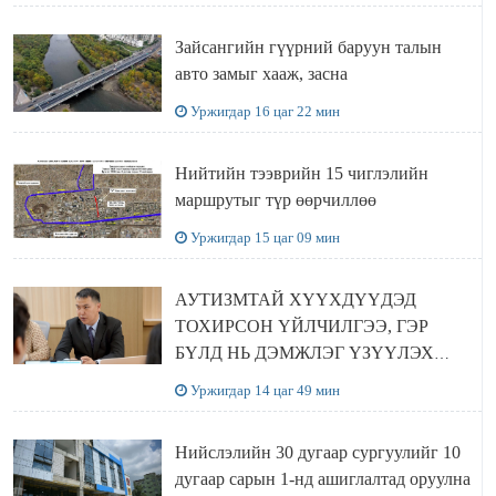
Зайсангийн гүүрний баруун талын
авто замыг хааж, засна
Уржигдар 16 цаг 22 мин
Нийтийн тээврийн 15 чиглэлийн
маршрутыг түр өөрчиллөө
Уржигдар 15 цаг 09 мин
АУТИЗМТАЙ ХҮҮХДҮҮДЭД
ТОХИРСОН ҮЙЛЧИЛГЭЭ, ГЭР
БҮЛД НЬ ДЭМЖЛЭГ ҮЗҮҮЛЭХ
ХӨТӨЛБӨР ШААРДЛАГАТАЙ
Уржигдар 14 цаг 49 мин
БАЙНА
Нийслэлийн 30 дугаар сургуулийг 10
дугаар сарын 1-нд ашиглалтад оруулна