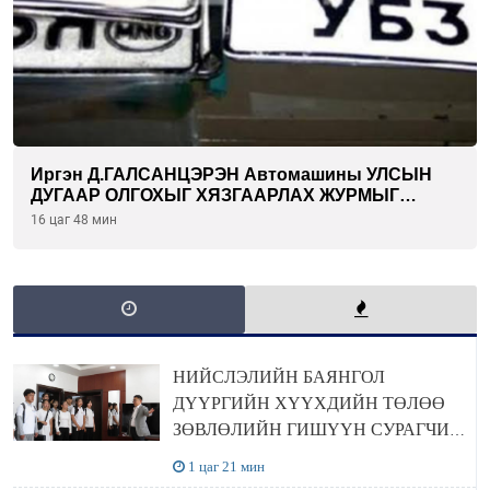
Иргэн Д.ГАЛСАНЦЭРЭН Автомашины УЛСЫН
ДУГААР ОЛГОХЫГ ХЯЗГААРЛАХ ЖУРМЫГ
ЦУЦЛУУЛАХ санал гаргажээ
16 цаг 48 мин
НИЙСЛЭЛИЙН БАЯНГОЛ
ДҮҮРГИЙН ХҮҮХДИЙН ТӨЛӨӨ
ЗӨВЛӨЛИЙН ГИШҮҮН СУРАГЧИД
БОЛОВСРОЛЫН ЯАМАНД
1 цаг 21 мин
ЗОЧИЛЛОО