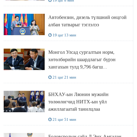
19 цаг 8 мин
Автобензин, дизель түлшний онцгой
албан татварыг тэглэлээ
19 цаг 13 мин
Монгол Улсад сургалтын норм,
хөтөлбөрийн шаардлагыг бүрэн
хангахын тулд 9,796 багш
шаардлагатай
21 цаг 21 мин
БНХАУ-ын Ляонин мужийн
төлөөлөгчид НИТХ-ын үйл
ажиллагаатай танилцлаа
21 цаг 51 мин
Боловсролын сайд Л.Энх-Амгалан