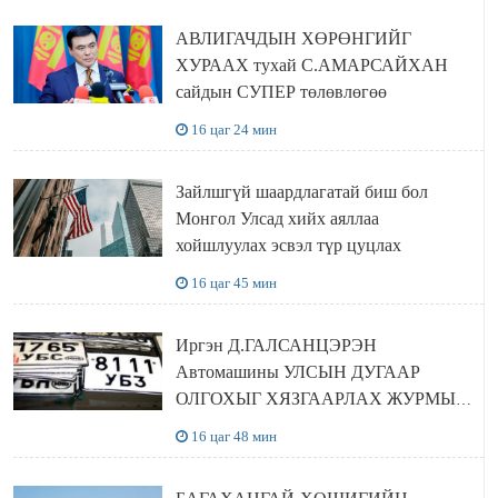
АВЛИГАЧДЫН ХӨРӨНГИЙГ
ХУРААХ тухай С.АМАРСАЙХАН
сайдын СУПЕР төлөвлөгөө
16 цаг 24 мин
Зайлшгүй шаардлагатай биш бол
Монгол Улсад хийх аяллаа
хойшлуулах эсвэл түр цуцлах
16 цаг 45 мин
Иргэн Д.ГАЛСАНЦЭРЭН
Автомашины УЛСЫН ДУГААР
ОЛГОХЫГ ХЯЗГААРЛАХ ЖУРМЫГ
ЦУЦЛУУЛАХ санал гаргажээ
16 цаг 48 мин