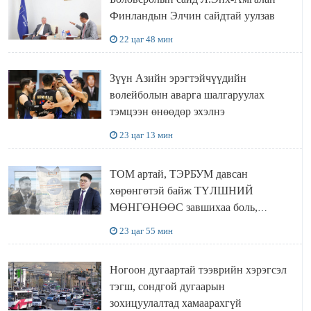
Финландын Элчин сайдтай уулзав
22 цаг 48 мин
Зүүн Азийн эрэгтэйчүүдийн
волейболын аварга шалгаруулах
тэмцээн өнөөдөр эхэлнэ
23 цаг 13 мин
ТОМ артай, ТЭРБУМ давсан
хөрөнгөтэй байж ТҮЛШНИЙ
МӨНГӨНӨӨС завшихаа боль,
Ц.ЭРДЭНЭБАЯР захирал аа!!
23 цаг 55 мин
Ногоон дугаартай тээврийн хэрэгсэл
тэгш, сондгой дугаарын
зохицуулалтад хамаарахгүй