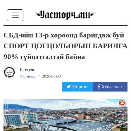
СБД-ийн 13-р хороонд баригдаж буй
СПОРТ ЦОГЦОЛБОРЫН БАРИЛГА
90% гүйцэтгэлтэй байна
Батхуяг
Үйл явдал
/
2026-06-08
Жиргэх
Хуваалцах