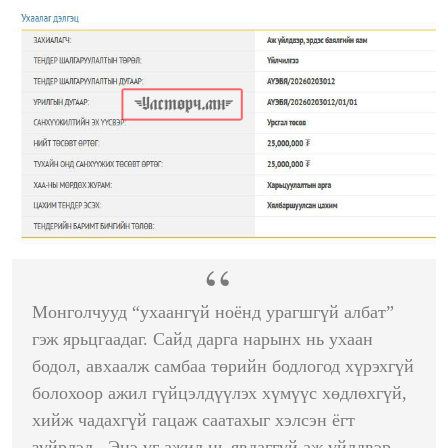
Монголчууд “ухаангүй ноёнд урагшгүй албат”
гэж ярьцгаадаг. Сайд дарга нарынх нь ухаан
бодол, авхаалж самбаа төрийн бодлогод хүрэхгүй
болохоор ажил гүйцэлдүүлэх хүмүүс хөдлөхгүй,
хийж чадахгүй гацаж саатахыг хэлсэн ёгт
зүйрлэл. Энэ үг ажил нь явдаггүй аж үйлдвэр,