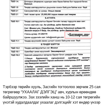
Тэрбээр төрийн хууль, Засгийн тогтоолоо зөрчиж 25 сая
төгрөгөөр “УХААЛАГ ДЭЛГЭЦ” авч, хурлын өрөөндөө
байршуулжээ. Зах зээлийн ханш нь 10-12 сая төгрөгийн
үнэтэй худалдаалдаг ухаалаг дэлгэцийг хэт өндөр үнээр