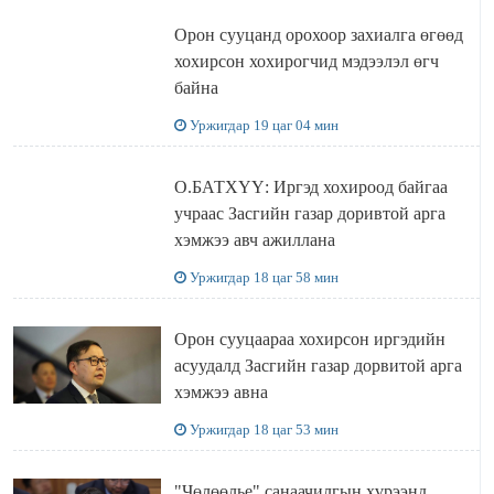
Орон сууцанд орохоор захиалга өгөөд
хохирсон хохирогчид мэдээлэл өгч
байна
Уржигдар 19 цаг 04 мин
О.БАТХҮҮ: Иргэд хохироод байгаа
учраас Засгийн газар доривтой арга
хэмжээ авч ажиллана
Уржигдар 18 цаг 58 мин
Орон сууцаараа хохирсон иргэдийн
асуудалд Засгийн газар дорвитой арга
хэмжээ авна
Уржигдар 18 цаг 53 мин
"Чөлөөлье" санаачилгын хүрээнд