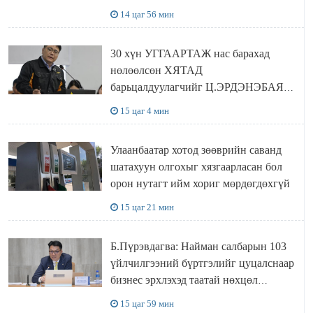
ХҮЛЭЭН АВЧ УУЛЗЛАА
14 цаг 56 мин
30 хүн УГГААРТАЖ нас барахад
нөлөөлсөн ХЯТАД
барьцалдуулагчийг Ц.ЭРДЭНЭБАЯР
захирал дахин худалдаж авахаар
15 цаг 4 мин
болжээ
Улаанбаатар хотод зөөврийн саванд
шатахуун олгохыг хязгаарласан бол
орон нутагт ийм хориг мөрдөгдөхгүй
15 цаг 21 мин
Б.Пүрэвдагва: Найман салбарын 103
үйлчилгээний бүртгэлийг цуцалснаар
бизнес эрхлэхэд таатай нөхцөл
бүрдэнэ
15 цаг 59 мин