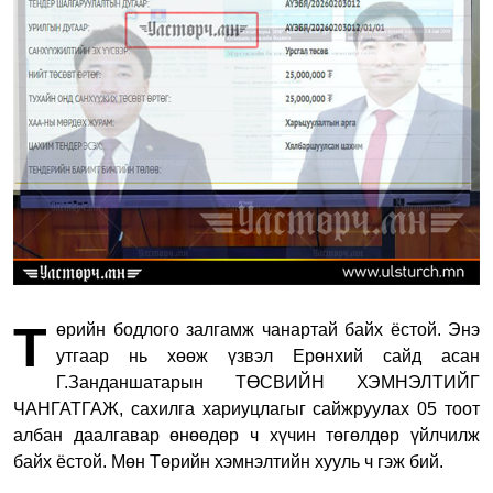
Т
өрийн бодлого залгамж чанартай байх ёстой. Энэ
утгаар нь хөөж үзвэл Ерөнхий сайд асан
Г.Занданшатарын ТӨСВИЙН ХЭМНЭЛТИЙГ
ЧАНГАТГАЖ, сахилга хариуцлагыг сайжруулах 05 тоот
албан даалгавар өнөөдөр ч хүчин төгөлдөр үйлчилж
байх ёстой. Мөн Төрийн хэмнэлтийн хууль ч гэж бий.