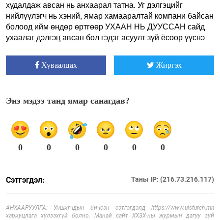
худалдаж авсан нь анхаарал татна. Уг дэлгэцийг
нийлүүлэгч нь хэний, ямар хамааралтай компани байсан
болоод ийм өндөр өртгөөр УХААН НЬ ДУУССАН сайд
ухаалаг дэлгэц авсан бол гэдэг асуулт зүй ёсоор үүснэ
Хуваалцах
Жиргэх
Энэ мэдээ танд ямар санагдав?
0
0
0
0
0
0
Сэтгэгдэл:
Таны IP: (216.73.216.117)
АНХААРУУЛГА: Уншигчдын бичсэн сэтгэгдэлд https://www.ulsturch.mn
хариуцлага хүлээхгүй болно. Манай сайт ХХЗХ-ны журмын дагуу зүй