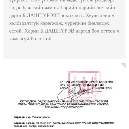
эрдэс баялгийн яамны Төрийн нарийн бичгийн
дарга Б.ДАШПҮРЭВТ зохих мэт. Хууль хэнд ч
хэлбэрэлтгүй хэрэгжиж, үүрэгжин биелэгдэх
ёстой. Харин Б.ДАШПҮРЭВ даргад бол огтхон ч
хамаагүй бололтой.