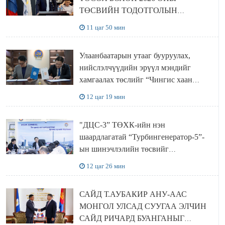
ТӨСВИЙН ТОДОТГОЛЫН
ТӨСЛИЙН ОЛОН НИЙТИЙН
11 цаг 50 мин
ХЭЛЭЛЦҮҮЛЭГ БОЛЛОО
Улаанбаатарын утааг бууруулах,
нийслэлчүүдийн эрүүл мэндийг
хамгаалах төслийг “Чингис хаан
баялгийн сан нэгдэл” ХХК-тай
12 цаг 19 мин
хамтран хэрэгжүүлнэ
"ДЦС-3” ТӨХК-ийн нэн
шаардлагатай “Турбингенератор-5”-
ын шинэчлэлийн төсвийг
шийдвэрлэхээр болов
12 цаг 26 мин
САЙД Т.АУБАКИР АНУ-ААС
МОНГОЛ УЛСАД СУУГАА ЭЛЧИН
САЙД РИЧАРД БУАНГАНЫГ