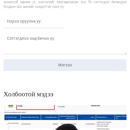
зохисгүй зарим үг, хэллэгийг хязгаарласан тул Та сэтгэгдэл бичихдээ
бусдын эрх ашгийг хүндэтгэн үзнэ үү.
Илгээх
Холбоотой мэдээ