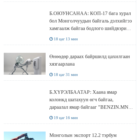
Б.ОЮУНСАНАА: КОП-17 бага хурал
бол Монголчуудын байгаль дэлхийгээ
хамгаалж байгаа бодлого шийдвэрийг
ДЭЛХИЙД СУРТАЛЧИЛАХ гол
18 цаг 13 мин
бодлого
Өнөөдөр дараах байршилд цахилгаан
хязгаарлана
18 цаг 31 мин
Б.ХҮРЭЛБААТАР: Хаана ямар
колонкд шатахуун өгч байгаа,
дараалал ямар байгааг "BENZIN.MN”
сайтаас харах боломжтой
19 цаг 16 мин
Монголын экспорт 12.2 тэрбум