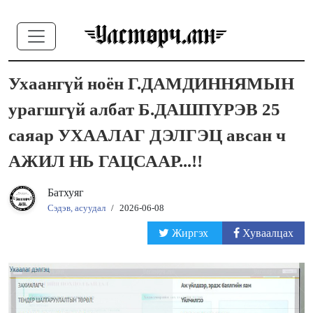
Ухаангүй ноён Г.ДАМДИННЯМЫН
урагшгүй албат Б.ДАШПҮРЭВ 25
саяар УХААЛАГ ДЭЛГЭЦ авсан ч
АЖИЛ НЬ ГАЦСААР...!!
Батхуяг
Сэдэв, асуудал
/
2026-06-08
Жиргэх
Хуваалцах