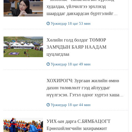
худалдаа, үйлчилгээ эрхлэхэд
шаарддаг давхардсан бүртгэлийг
хүчингүй болгох тогтоолын төслийг
Уржигдар 18 цаг 53 мин
баталлаа
Хөлийн голд болдог ТӨМӨР
ЗАМЧДЫН БАЯР НААДАМ
цуцлагдлаа
Уржигдар 18 цаг 49 мин
ХОХИРОГЧ: Зургаан жилийн өмнө
дахин төлөвлөлт гээд айлуудыг
нүүлгэсэн. Гэтэл одоог хүртэл хашаа
байшин ч байхгүй, орон сууц ч
Уржигдар 18 цаг 44 мин
байхгүй хаана амьдрахаа мэдэхгүй явж
байна
УИХ-ын дарга С.БЯМБАЦОГТ
Ерөнхийлөгчийн захирамжит