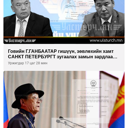
Говийн Г.ГАНБААТАР гишүүн, зөвлөхийн хамт
САНКТ ПЕТЕРБУРГТ зугаалах замын зардлаа
“ИНҮТ” ТӨХХК даажээ
Уржигдар 17 цаг 28 мин