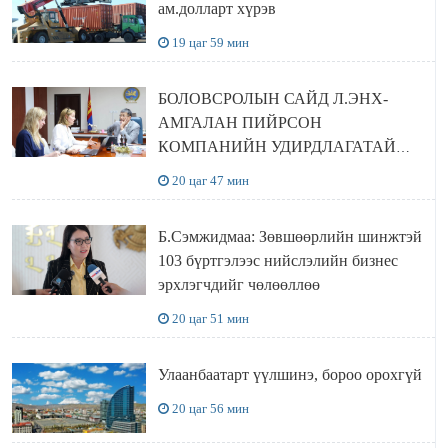
ам.долларт хүрэв
19 цаг 59 мин
БОЛОВСРОЛЫН САЙД Л.ЭНХ-
АМГАЛАН ПИЙРСОН
КОМПАНИЙН УДИРДЛАГАТАЙ
УУЛЗЛАА
20 цаг 47 мин
Б.Сэмжидмаа: Зөвшөөрлийн шинжтэй
103 бүртгэлээс нийслэлийн бизнес
эрхлэгчдийг чөлөөллөө
20 цаг 51 мин
Улаанбаатарт үүлшинэ, бороо орохгүй
20 цаг 56 мин