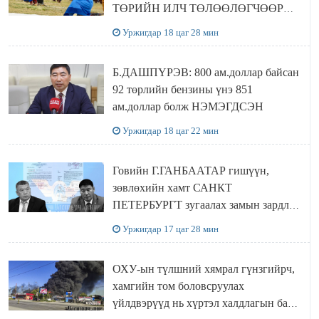
ТӨРИЙН ИЛЧ ТӨЛӨӨЛӨГЧӨӨР
Сутай хайрханы тахилгад оролцжээ
Уржигдар 18 цаг 28 мин
Б.ДАШПҮРЭВ: 800 ам.доллар байсан
92 төрлийн бензины үнэ 851
ам.доллар болж НЭМЭГДСЭН
Уржигдар 18 цаг 22 мин
Говийн Г.ГАНБААТАР гишүүн,
зөвлөхийн хамт САНКТ
ПЕТЕРБУРГТ зугаалах замын зардлаа
“ИНҮТ” ТӨХХК даажээ
Уржигдар 17 цаг 28 мин
ОХУ-ын түлшний хямрал гүнзгийрч,
хамгийн том боловсруулах
үйлдвэрүүд нь хүртэл халдлагын бай