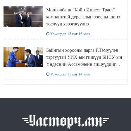
Монголбанк “Койн Инвест Траст”
компанитай дурсгалын зоосны шинэ
төслүүд хэрэгжүүлнэ
Уржигдар 15 цаг 16 мин
Байнгын хорооны дарга Г.Тэмүүлэн
тэргүүтэй УИХ-ын гишүүд БНСУ-ын
Үндэсний Ассамблейн гишүүдийг
хүлээн авч уулзав
Уржигдар 15 цаг 14 мин