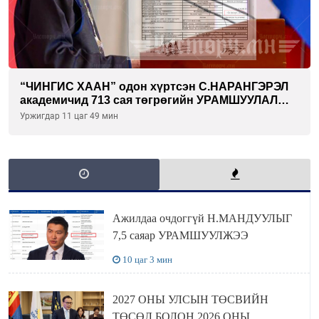
“ЧИНГИС ХААН” одон хүртсэн С.НАРАНГЭРЭЛ
академичид 713 сая төгрөгийн УРАМШУУЛАЛ
олгожээ
Уржигдар 11 цаг 49 мин
Ажилдаа очдоггүй Н.МАНДУУЛЫГ
7,5 саяар УРАМШУУЛЖЭЭ
10 цаг 3 мин
2027 ОНЫ УЛСЫН ТӨСВИЙН
ТӨСӨЛ БОЛОН 2026 ОНЫ