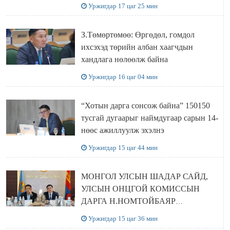
болов
Уржигдар 17 цаг 25 мин
З.Төмөртөмөө: Өргөдөл, гомдол
ихсэхэд төрийн албан хаагчдын
хандлага нөлөөлж байна
Уржигдар 16 цаг 04 мин
“Хотын дарга сонсож байна” 150150
тусгай дугаарыг наймдугаар сарын 14-
нөөс ажиллуулж эхэлнэ
Уржигдар 15 цаг 44 мин
МОНГОЛ УЛСЫН ШАДАР САЙД,
УЛСЫН ОНЦГОЙ КОМИССЫН
ДАРГА Н.НОМТОЙБАЯР
ӨМНӨГОВЬ АЙМАГТ
Уржигдар 15 цаг 36 мин
АЖИЛЛАЛАА