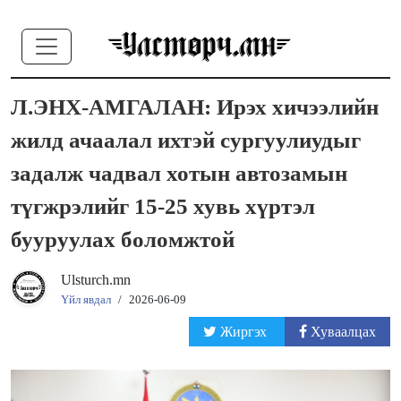
Л.ЭНХ-АМГАЛАН: Ирэх хичээлийн
жилд ачаалал ихтэй сургуулиудыг
задалж чадвал хотын автозамын
түгжрэлийг 15-25 хувь хүртэл
бууруулах боломжтой
Ulsturch.mn
Үйл явдал
/
2026-06-09
Жиргэх
Хуваалцах