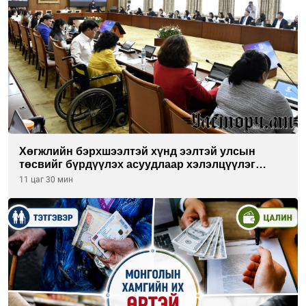
Хөгжлийн бэрхшээлтэй хүнд ээлтэй улсын
төсвийг бүрдүүлэх асуудлаар хэлэлцүүлэг
өрнүүлж байна
11 цаг 30 мин