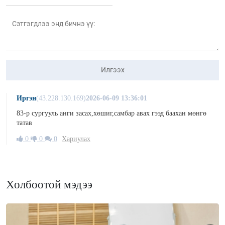
Илгээх
Иргэн
(43.228.130.169)
2026-06-09 13:36:01
83-р сургууль анги засах,хөшиг,самбар авах гээд баахан мөнгө
татав
0
0
0
Хариулах
Холбоотой мэдээ