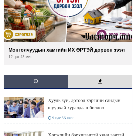
Монголчуудын хамгийн ИХ ӨРТЭЙ дөрвөн зээл
12 цаг 43 мин
Хууль зүй, дотоод хэргийн сайдын
шуурхай хуралдаан боллоо
9 цаг 56 мин
Хөгжлийн бэрхшээлтэй хүнд ээлтэй