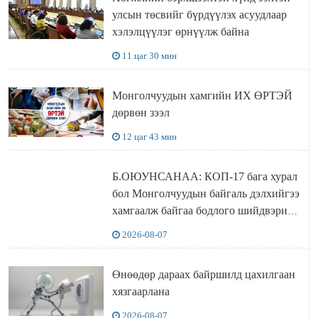
улсын төсвийг бүрдүүлэх асуудлаар
хэлэлцүүлэг өрнүүлж байна
11 цаг 30 мин
Монголчуудын хамгийн ИХ ӨРТЭЙ
дөрвөн зээл
12 цаг 43 мин
Б.ОЮУНСАНАА: КОП-17 бага хурал
бол Монголчуудын байгаль дэлхийгээ
хамгаалж байгаа бодлого шийдвэрийг
ДЭЛХИЙД СУРТАЛЧИЛАХ гол
2026-08-07
бодлого
Өнөөдөр дараах байршилд цахилгаан
хязгаарлана
2026-08-07