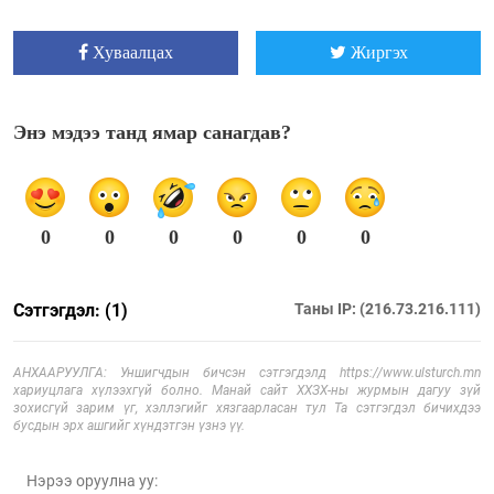
Хуваалцах
Жиргэх
Энэ мэдээ танд ямар санагдав?
0
0
0
0
0
0
Сэтгэгдэл: (1)
Таны IP: (216.73.216.111)
АНХААРУУЛГА: Уншигчдын бичсэн сэтгэгдэлд https://www.ulsturch.mn
хариуцлага хүлээхгүй болно. Манай сайт ХХЗХ-ны журмын дагуу зүй
зохисгүй зарим үг, хэллэгийг хязгаарласан тул Та сэтгэгдэл бичихдээ
бусдын эрх ашгийг хүндэтгэн үзнэ үү.