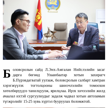
Б
оловсролын сайд Л.Энх-Амгалан Нийслэлийн засаг
дарга бөгөөд Улаанбаатар хотын захирагч
Б.Пүрэвдагватай уулзаж, боловсролын салбарт хамтран
хэрэгжүүлэх тогтолцооны шинэчлэлийн томоохон
хөтөлбөрүүдээ танилцуулж, ярилцлаа. Ирэх хичээлийн жилд
ачаалал ихтэй сургуулиудыг задалж чадвал хотын автозамын
түгжрэлийг 15-25 хувь хүртэл бууруулах боломжтой.