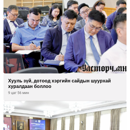
Хууль зүй, дотоод хэргийн сайдын шуурхай
хуралдаан боллоо
9 цаг 56 мин