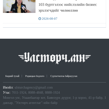
103 бүртгэлээс нийслэлийн бизнес
эрхлэгчдийг чөлөөллөө
2026-08-07
Бидний тухай
Редакцын бодлого
Сурталчилгаа байршуулах
Имэйл:
ulsturchagency@gmail.com
Утас:
7011-1924, 8088-4848, 8888-1924
Монгол улс, Улаанбаатар хот, Баянзүрх дүүрэг, 1-р хороо, 41-р байр, 1
давхар, "Улстөрч агентлаг"-ийн байр