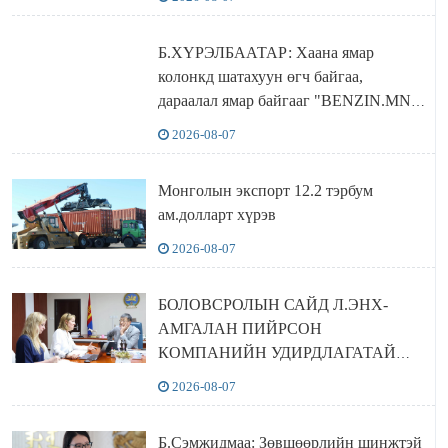
Б.ХҮРЭЛБААТАР: Хаана ямар
колонкд шатахуун өгч байгаа,
дараалал ямар байгааг "BENZIN.MN”
сайтаас харах боломжтой
2026-08-07
Монголын экспорт 12.2 тэрбум
ам.долларт хүрэв
2026-08-07
БОЛОВСРОЛЫН САЙД Л.ЭНХ-
АМГАЛАН ПИЙРСОН
КОМПАНИЙН УДИРДЛАГАТАЙ
УУЛЗЛАА
2026-08-07
Б.Сэмжидмаа: Зөвшөөрлийн шинжтэй