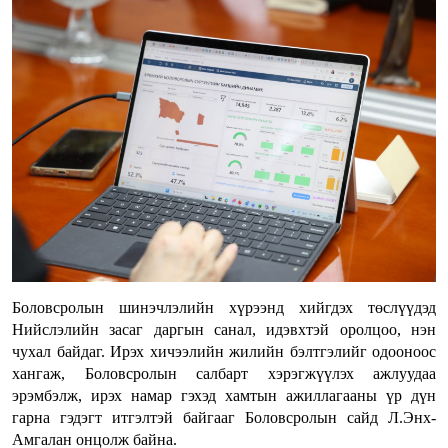
Боловсролын шинэчлэлийн хүрээнд хийгдэх төслүүдэд
Нийслэлийн засаг даргын санал, идэвхтэй оролцоо, нэн
чухал байдаг. Ирэх хичээлийн жилийн бэлтгэлийг одооноос
хангаж, Боловсролын салбарт хэрэгжүүлэх ажлуудаа
эрэмбэлж, ирэх намар гэхэд хамтын ажиллагааны үр дүн
гарна гэдэгт итгэлтэй байгааг Боловсролын сайд Л.Энх-
Амгалан онцолж байна.