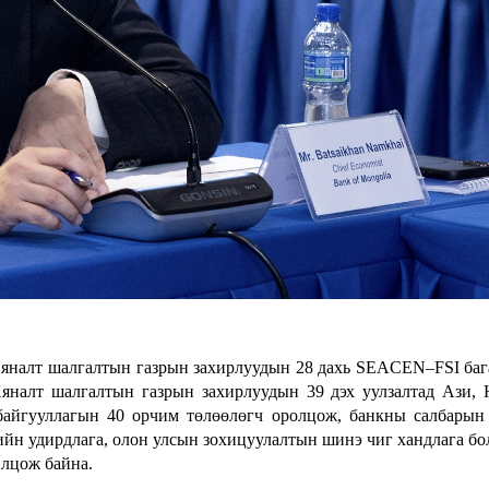
яналт шалгалтын газрын захирлуудын 28 дахь SEACEN–FSI баг
налт шалгалтын газрын захирлуудын 39 дэх уулзалтад Ази,
байгууллагын 40 орчим төлөөлөгч оролцож, банкны салбарын
ийн удирдлага, олон улсын зохицуулалтын шинэ чиг хандлага бо
илцож байна.