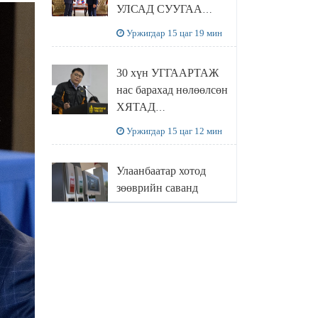
УЛСАД СУУГАА
ЭЛЧИН САЙД
Уржигдар 15 цаг 19 мин
РИЧАРД
БУАНГАНЫГ
30 хүн УГГААРТАЖ
ХҮЛЭЭН АВЧ
нас барахад нөлөөлсөн
УУЛЗЛАА
ХЯТАД
барьцалдуулагчийг
Уржигдар 15 цаг 12 мин
Ц.ЭРДЭНЭБАЯР
захирал дахин
Улаанбаатар хотод
худалдаж авахаар
зөөврийн саванд
болжээ
шатахуун олгохыг
хязгаарласан бол орон
Уржигдар 14 цаг 55 мин
нутагт ийм хориг
мөрдөгдөхгүй
Б.Пүрэвдагва: Найман
салбарын 103
үйлчилгээний