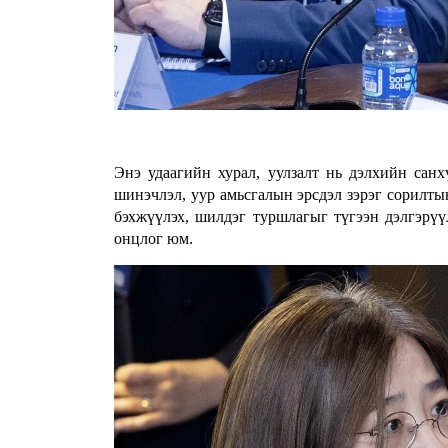
Энэ удаагийн хурал, уулзалт нь дэлхийн санх
шинэчлэл, уур амьсгалын эрсдэл зэрэг сорилт
бэхжүүлэх, шилдэг туршлагыг түгээн дэлгэрүү
онцлог юм.