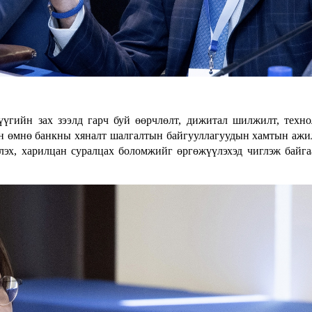
үүгийн зах зээлд гарч буй өөрчлөлт, дижитал шилжилт, техн
ын өмнө банкны хяналт шалгалтын байгууллагуудын хамтын ажи
лэх, харилцан суралцах боломжийг өргөжүүлэхэд чиглэж байга