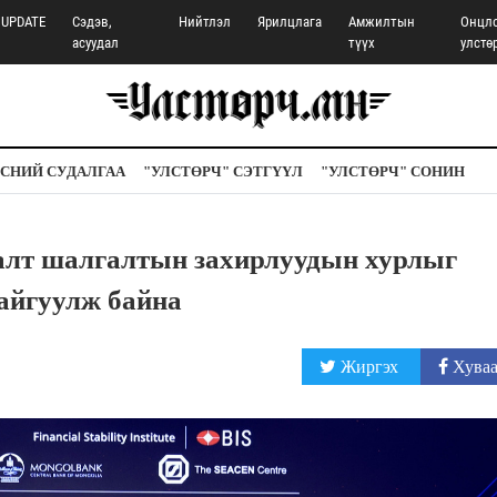
UPDATE
Сэдэв,
Нийтлэл
Ярилцлага
Амжилтын
Онцл
асуудал
түүх
улстө
СНИЙ СУДАЛГАА
"УЛСТӨРЧ" СЭТГҮҮЛ
"УЛСТӨРЧ" СОНИН
алт шалгалтын захирлуудын хурлыг
байгуулж байна
Жиргэх
Хуваа