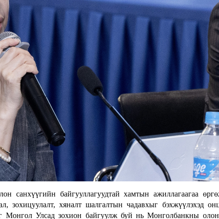
лон санхүүгийн байгууллагуудтай хамтын ажиллагаагаа өрг
л, зохицуулалт, хяналт шалгалтын чадавхыг бэхжүүлэхэд он
ээг Монгол Улсад зохион байгуулж буй нь Монголбанкны оло