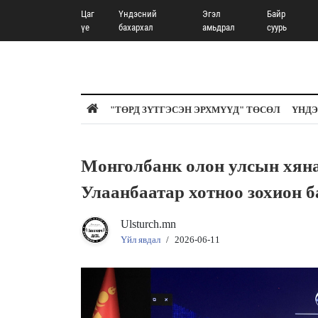
Цаг
Үндэсний
Эгэл
Байр
үе
бахархал
амьдрал
суурь
"ТӨРД ЗҮТГЭСЭН ЭРХМҮҮД" ТӨСӨЛ
ҮНДЭ
Монголбанк олон улсын хян
Улаанбаатар хотноо зохион 
Ulsturch.mn
Үйл явдал
/
2026-06-11