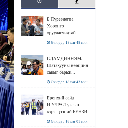
Б.Пүрэвдагва:
Хөрөнгө
оруулагчидтай
хамтран хүүхэд залуус,
Өчигдөр 18 цаг 48 мин
бизнес эрхлэгчдээ
дэмжих инкубатор
Г.ДАМДИННЯМ:
төвүүдийг хотын
Шатахууны нөөцийн
захын хорооллуудад
савыг барьж
байгуулна
байгуулснаар УЛСЫН
Өчигдөр 18 цаг 43 мин
ХЭРЭГЦЭЭГЭЭ 3
САРААР
Ерөнхий сайд
НӨӨЦЛӨДӨГ болно
Н.УЧРАЛ улсын
хэрэгцээний БЕНЗИН
НӨӨЦЛӨХ САВНЫ
Өчигдөр 18 цаг 01 мин
нөхцөл байдалтай