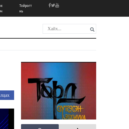
ох
Тойрогт
рч
нь
лцах