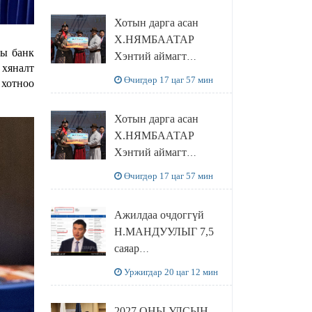
танилцлаа
Хотын дарга асан
Х.НЯМБААТАР
ны банк
Хэнтий аймагт
 хяналт
наадамлаж шинэ заанд
Өчигдөр 17 цаг 57 мин
 хотноо
шагнал гардуулж явна
Хотын дарга асан
Х.НЯМБААТАР
Хэнтий аймагт
наадамлаж шинэ заанд
Өчигдөр 17 цаг 57 мин
шагнал гардуулж явна
Ажилдаа очдоггүй
Н.МАНДУУЛЫГ 7,5
саяар
УРАМШУУЛЖЭЭ
Уржигдар 20 цаг 12 мин
2027 ОНЫ УЛСЫН