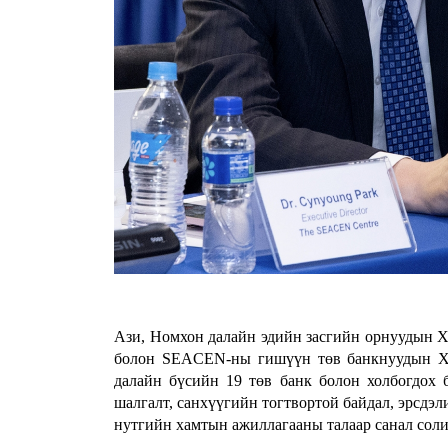
Ази, Номхон далайн эдийн засгийн орнуудын Х
болон SEACEN-ны гишүүн төв банкнуудын Хя
далайн бүсийн 19 төв банк болон холбогдох 
шалгалт, санхүүгийн тогтвортой байдал, эрсдэл
нутгийн хамтын ажиллагааны талаар санал сол