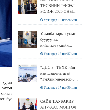
ТӨСВИЙН ТӨСӨЛ
БОЛОН 2026 ОНЫ
ТӨСВИЙН
Уржигдар 18 цаг 26 мин
ТОДОТГОЛЫН
ТӨСЛИЙН ОЛОН
Улаанбаатарын утааг
НИЙТИЙН
бууруулах,
ХЭЛЭЛЦҮҮЛЭГ
нийслэлчүүдийн
БОЛЛОО
эрүүл мэндийг
Уржигдар 17 цаг 57 мин
хамгаалах төслийг
“Чингис хаан
"ДЦС-3” ТӨХК-ийн
баялгийн сан нэгдэл”
нэн шаардлагатай
ХХК-тай хамтран
“Турбингенератор-5”-
хэрэгжүүлнэ
а хурал
ын шинэчлэлийн
Уржигдар 17 цаг 50 мин
 Номхон
төсвийг
 хяналт
шийдвэрлэхээр болов
лон бүс
САЙД Т.АУБАКИР
АНУ-ААС МОНГОЛ