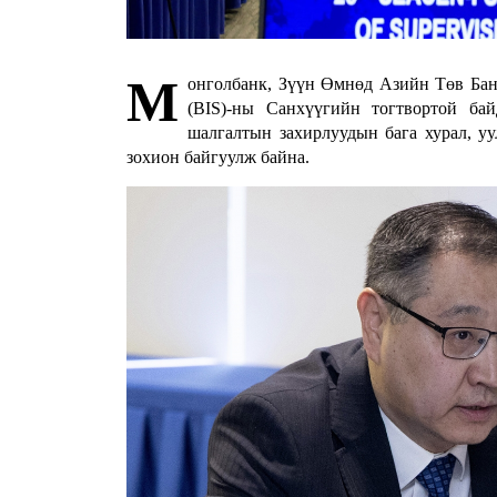
M
онголбанк, Зүүн Өмнөд Азийн Төв Ба
(BIS)-ны Санхүүгийн тогтвортой байдлы
шалгалтын захирлуудын бага хурал, уу
зохион байгуулж байна.