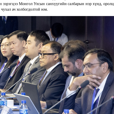
н зэрэгцээ Монгол Улсын санхүүгийн салбарын нэр хүнд, оролц
 чухал ач холбогдолтой юм.