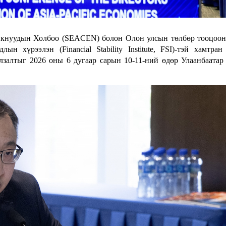
нкнуудын Холбоо (SEACEN) болон Олон улсын төлбөр тооцоо
н хүрээлэн (Financial Stability Institute, FSI)-тэй хамтран
лзалтыг 2026 оны 6 дугаар сарын 10-11-ний өдөр Улаанбаатар