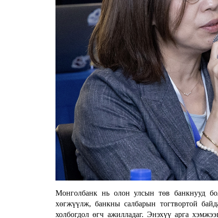
Монголбанк нь олон улсын төв банкнууд бо
хөгжүүлж, банкны салбарын тогтвортой байда
холбогдол өгч ажилладаг. Энэхүү арга хэмж